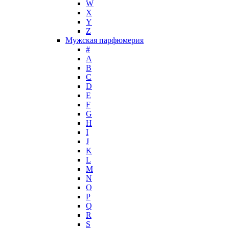
Jimmy Choo
W
Jo Malone
X
Y
John Galliano
Z
John Richmond
Мужская парфюмерия
John Varvatos
#
Joop!
A
B
Jovoy
C
Judith Leiber
D
Juicy Couture
E
Juliette Has A Gun
F
Kanebo
G
H
Karen Low
I
Karl Lagerfeld
J
Keiko Mecheri
K
Kenneth Cole
L
M
Kenzo
N
Kilian
O
Kinski
P
Kiton
Q
Kleral System
R
S
Korloff