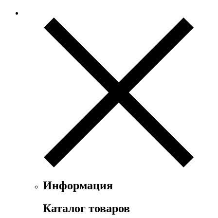
Ex Nihilo
Exte
Faconnable
Fendi
Ferrari
Floris
Franck Boclet
Franck Olivier
Frapin
Geoffrey Beene
Geparlys
Ghost
Gian Marco Venturi
Gianfranco Ferre
Giorgio Armani
Giorgio Monti
Givenchy
Информация
Gritti
Gucci
Каталог товаров
Guerlain