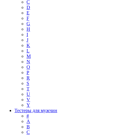
C
D
E
F
G
H
I
J
K
L
M
N
O
P
R
S
T
U
V
Y
Тестеры для мужчин
#
A
B
C