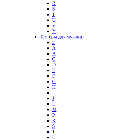
Maria Sharapova
R
S
Mark Buxton
T
Masaki Matsushima
U
Maurer & Wirtz
V
Max Deville
Y
Max Factor
Тестеры для мужчин
#
Max Mara
A
Maybelline
B
Mercedes-Benz
C
Mexx
D
E
Michael Kors
F
Miller et Bertaux
G
Missoni
H
Miu Miu
I
Molton Brown
J
L
Montale
M
Montblanc
P
Moschino
R
Naomi Campbell
S
T
Narciso Rodriguez
U
Nasomatto