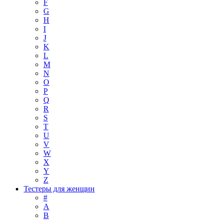
F
G
H
I
J
K
L
M
N
O
P
Q
R
S
T
U
V
W
X
Y
Z
Тестеры для женщин
#
A
B