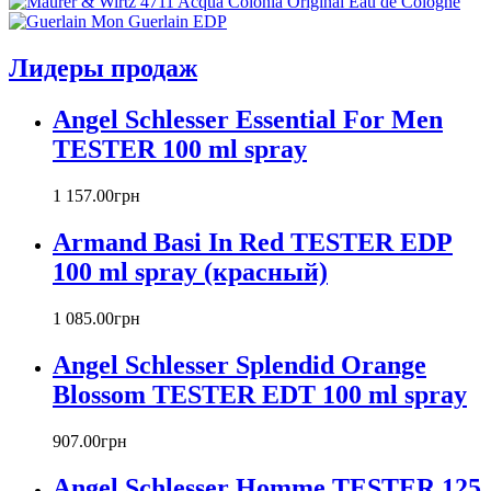
Armand Basi
Atelier Cologne
Azzaro
Лидеры продаж
Badgley Mischka
Baldinini
Angel Schlesser Essential For Men
Banana Republic
TESTER 100 ml spray
Barex
Betty Barclay
1 157
.
00
грн
Beyonce
Bill Blass
Armand Basi In Red TESTER EDP
Biotherm
100 ml spray (красный)
Blumarine
Bond № 9
1 085
.
00
грн
Bottega Veneta
Boucheron
Angel Schlesser Splendid Orange
Bourjois
Blossom TESTER EDT 100 ml spray
Britney Spears
Bruno Banani
Burberry
907
.
00
грн
Bvlgari
Angel Schlesser Homme TESTER 125
Byblos