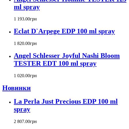
Byredo
ml spray
Cacharel
Calvin Klein
1 193
.
00
грн
Canali
Eclat D`Arpege EDP 100 ml spray
Carla Fracci
Carlos Moya
1 820
.
00
грн
Carolina Herrera
Caron
Angel Schlesser Joyful Nashi Bloom
Cartier
TESTER EDT 100 ml spray
Chanel
Charriol
Chevignon
1 020
.
00
грн
Chloe
Новинки
Chopard
Christian Audigier
La Perla Just Precious EDP 100 ml
Christian Dior
Christian Lacroix
spray
Christina Aguilera
Cindy Crawford
2 807
.
00
грн
Clinique