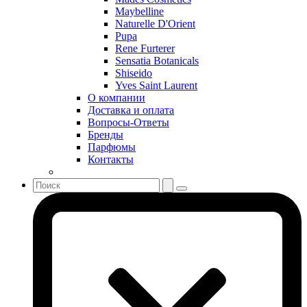
Sean John
Maybelline
Serge Lutens
Naturelle D'Orient
Sergio Tacchini
Pupa
Rene Furterer
Shakira
Sensatia Botanicals
Shiseido
Shiseido
Sisley
Yves Saint Laurent
Sonia Rykiel
О компании
Stella McCartney
Доставка и оплата
Вопросы-Ответы
Stephane Humbert Lucas 777
Бренды
Swarovski
Парфюмы
Syed Junaid Alam
Контакты
Teo Cabanel
Thalac
The Different Company
The Vagabond Prince
The Voice
Thierry Mugler
Tiffany & Co
Tiziana Terenzi
Tom Ford
Tommy Hilfiger