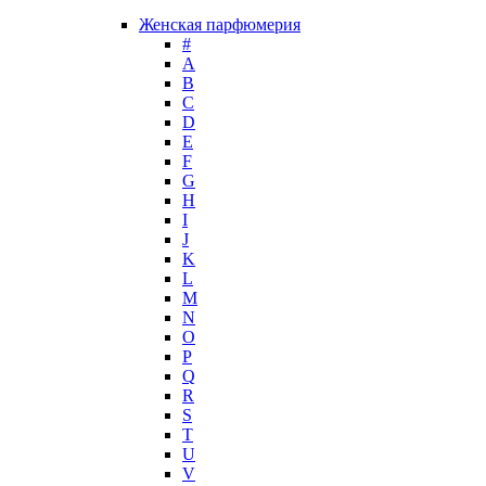
Guy Laroche
Женская парфюмерия
Helena Rubinstein
#
Hermes
А
Histoires de Parfums
B
C
Hollister
D
Houbigant
E
Hugh Parsons
F
Hugo Boss
G
H
Humiecki & Graef
I
Iceberg
J
IKKS
K
Il Profvmo
L
Issey Miyake
M
N
J. Del Pozo
O
Jacques Bogart Group
P
Jean Couturier
Q
Jean Patou
R
S
Jean Paul Gaultier
T
Jennifer Lopez
U
Jil Sander
V