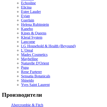
Echosline
Elicina
Estee Lauder
Evian
Guerlain
Helena Rubinstein
Kanebo
Kings & Queens
Kleral System
Lancome
LG Household & Health (Beyound)
L`Oreal
Mades Cosmetics
Maybelline
Naturelle D'Orient
Pupa
Rene Furterer
Sensatia Botanicals
Shiseido
Yves Saint Laurent
Производители
Abercrombie & Fitch