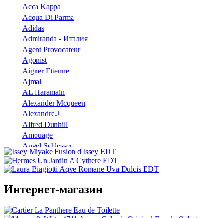
Acca Kappa
Acqua Di Parma
Adidas
Admiranda - Италия
Agent Provocateur
Agonist
Aigner Etienne
Ajmal
AL Haramain
Alexander Mcqueen
Alexandre.J
Alfred Dunhill
Amouage
Angel Schlesser
Anna Sui
Annayake
Annick Goutal
Интернет-магазин
Antonio Banderas
Aramis
Armaf