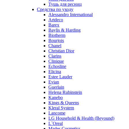
Pierre Balmain
Тушь для ресниц
Средства по уходу
Pierre Guillaume
Alessandro International
Prada
Artdeco
Princesse Marina De Bourbon
Barex
Profumi di Pantelleria
Baylis & Harding
Biotherm
Pupa
Bourjois
Ralph Lauren
Chanel
Ramon Molvizar
Christian Dior
Rampage
Clarins
Remy Latour
Clinique
Echosline
Repetto
Elicina
Roberto Cavalli
Estee Lauder
Roberto Verino
Evian
Roccobarocco
Guerlain
Helena Rubinstein
Rochas
Kanebo
Rubino Cosmetics
Kings & Queens
S. Oliver
Kleral System
Salvador Dali
Lancome
Salvatore Ferragamo
LG Household & Health (Beyound)
L`Oreal
Sarah Jessica Parker
Mades Cosmetics