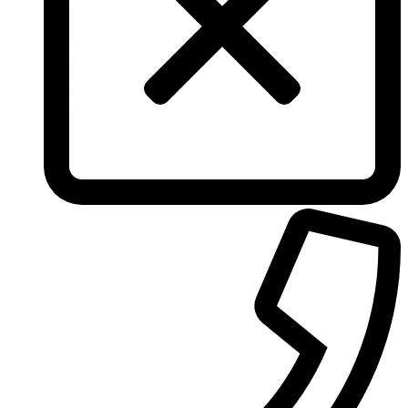
Torrente
Tous
True Religion
Trussardi
Ungaro
United Colors of Benetton
Univerlook
Valentino
Van Cleef & Arpels
Van Gils
Vanderbilt
Vera Wang
Versace
Victoria's Secret
Victorinox Swiss Army
Viktor & Rolf
Vince Camuto
Xerjoff
Yohji Yamamoto
Yves Rocher