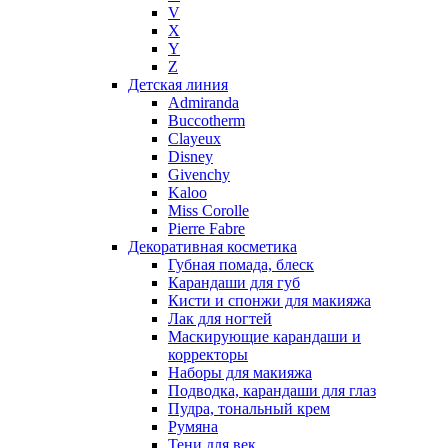
V
Nike
X
Nikos
Y
Nina Ricci
Z
Детская линия
Nino Cerruti
Admiranda
Nuhi
Buccotherm
Nu_Be
Clayeux
Odin
Disney
Givenchy
Olfactive Studio
Kaloo
Oscar De La Renta
Miss Corolle
Otoori
Pierre Fabre
Paco Rabanne
Декоративная косметика
Paloma Picasso
Губная помада, блеск
Карандаши для губ
Parfumerie Generale
Кисти и спонжи для макияжа
Parfums de Marly
Лак для ногтей
Patrizia Pepe
Маскирующие карандаши и
Paul Smith
корректоры
Наборы для макияжа
Penhaligon's
Подводка, карандаши для глаз
Pepe Jeans
Пудра, тональный крем
Perry Ellis
Румяна
Peynet
Тени для век