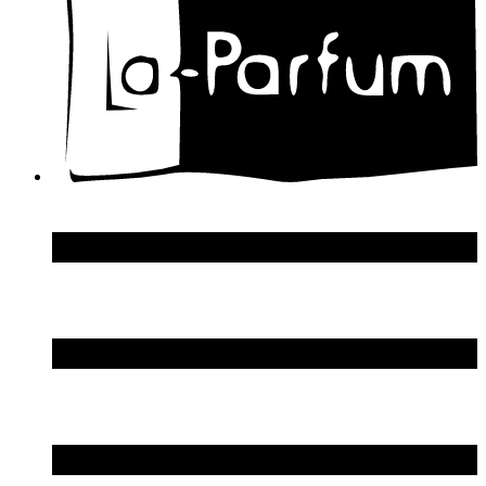
Dolce & Gabbana
Donna Karan
DSquared2
Dupont S.T.
Echosline
Elie Saab
Elizabeth Arden
Elizabeth Taylor
Ellen Tracy
Emanuel Ungaro
Emilio Pucci
Enrico Gi
Eon Productions
Escada
Escentric Molecules
Essential Parfums
Estee Lauder
Estelle Ewen
Etat Libre d`Orange
Etro
Evian