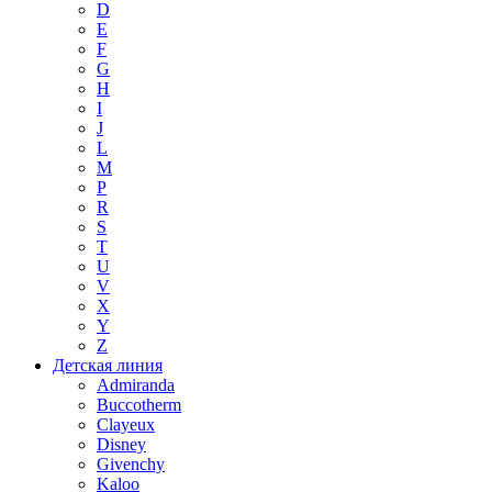
D
E
F
G
H
I
J
L
M
P
R
S
T
U
V
X
Y
Z
Детская линия
Admiranda
Buccotherm
Clayeux
Disney
Givenchy
Kaloo