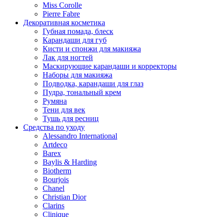
Miss Corolle
Pierre Fabre
Декоративная косметика
Губная помада, блеск
Карандаши для губ
Кисти и спонжи для макияжа
Лак для ногтей
Маскирующие карандаши и корректоры
Наборы для макияжа
Подводка, карандаши для глаз
Пудра, тональный крем
Румяна
Тени для век
Тушь для ресниц
Средства по уходу
Alessandro International
Artdeco
Barex
Baylis & Harding
Biotherm
Bourjois
Chanel
Christian Dior
Clarins
Clinique