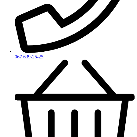
Yves Saint Laurent
Zadig & Voltaire
Zarkoperfume
Zegna
Zirh
067 639-25-25