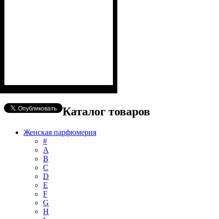
Каталог товаров
Женская парфюмерия
#
А
B
C
D
E
F
G
H