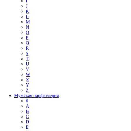
I
J
K
L
M
N
O
P
Q
R
S
T
U
V
W
X
Y
Z
Мужская парфюмерия
#
A
B
C
D
E