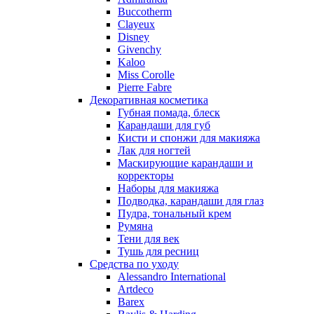
Nino Cerruti
Buccotherm
Nuhi
Clayeux
Nu_Be
Disney
Odin
Givenchy
Kaloo
Olfactive Studio
Miss Corolle
Oscar De La Renta
Pierre Fabre
Otoori
Декоративная косметика
Paco Rabanne
Губная помада, блеск
Paloma Picasso
Карандаши для губ
Кисти и спонжи для макияжа
Parfumerie Generale
Лак для ногтей
Parfums de Marly
Маскирующие карандаши и
Patrizia Pepe
корректоры
Paul Smith
Наборы для макияжа
Подводка, карандаши для глаз
Penhaligon's
Пудра, тональный крем
Pepe Jeans
Румяна
Perry Ellis
Тени для век
Peynet
Тушь для ресниц
Pierre Balmain
Средства по уходу
Alessandro International
Pierre Guillaume
Artdeco
Prada
Barex
Princesse Marina De Bourbon