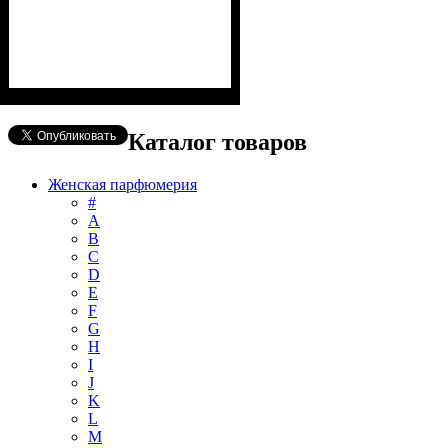
Каталог товаров
Женская парфюмерия
#
А
B
C
D
E
F
G
H
I
J
K
L
M