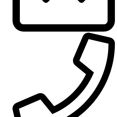
Ungaro
United Colors of Benetton
Univerlook
Valentino
Van Cleef & Arpels
Van Gils
Vanderbilt
Vera Wang
Versace
Victoria's Secret
Victorinox Swiss Army
Viktor & Rolf
Vince Camuto
Xerjoff
Yohji Yamamoto
Yves Rocher
Yves Saint Laurent
Zadig & Voltaire
Zarkoperfume
Zegna