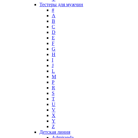
Max Deville
Тестеры для мужчин
Max Factor
#
A
Max Mara
B
Maybelline
C
Mercedes-Benz
D
Mexx
E
F
Michael Kors
G
Miller et Bertaux
H
Missoni
I
Miu Miu
J
Molton Brown
L
M
Montale
P
Montblanc
R
Moschino
S
Naomi Campbell
T
U
Narciso Rodriguez
V
Nasomatto
X
Nike
Y
Nikos
Z
Nina Ricci
Детская линия
Admiranda