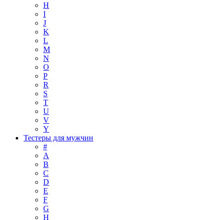
H
I
J
K
L
M
N
O
P
R
S
T
U
V
Y
Тестеры для мужчин
#
A
B
C
D
E
F
G
H