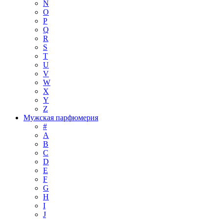
N
O
P
Q
R
S
T
U
V
W
X
Y
Z
Мужская парфюмерия
#
A
B
C
D
E
F
G
H
I
J