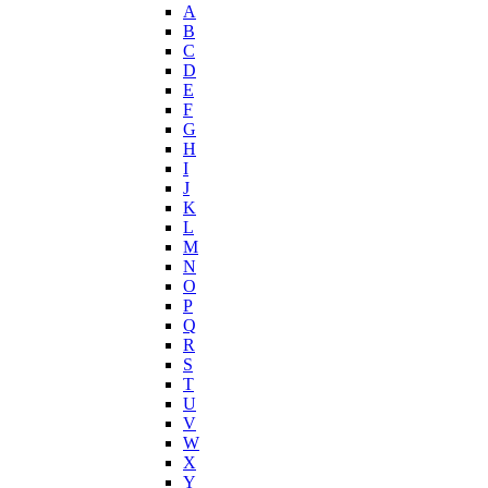
John Varvatos
A
Joop!
B
C
Jovoy
D
Judith Leiber
E
Juicy Couture
F
Juliette Has A Gun
G
Kanebo
H
I
Karen Low
J
Karl Lagerfeld
K
Keiko Mecheri
L
Kenneth Cole
M
N
Kenzo
O
Kilian
P
Kinski
Q
Kiton
R
Kleral System
S
T
Korloff
U
L'Artisan Parfumeur
V
L'Oreal
W
La Perla
X
Y
La Prairie