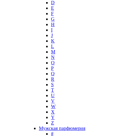
D
Hollister
E
Houbigant
F
Hugh Parsons
G
Hugo Boss
H
I
Humiecki & Graef
J
Iceberg
K
IKKS
L
Il Profvmo
M
Issey Miyake
N
O
J. Del Pozo
P
Jacques Bogart Group
Q
Jean Couturier
R
Jean Patou
S
T
Jean Paul Gaultier
U
Jennifer Lopez
V
Jil Sander
W
Jimmy Choo
X
Jo Malone
Y
Z
John Galliano
Мужская парфюмерия
John Richmond
#