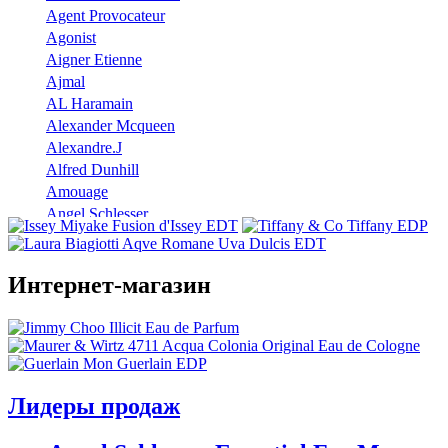
Agent Provocateur
Agonist
Aigner Etienne
Ajmal
AL Haramain
Alexander Mcqueen
Alexandre.J
Alfred Dunhill
Amouage
Angel Schlesser
Anna Sui
Annayake
Annick Goutal
Интернет-магазин
Antonio Banderas
Aramis
Armaf
Armand Basi
Atelier Cologne
Лидеры продаж
Azzaro
Badgley Mischka