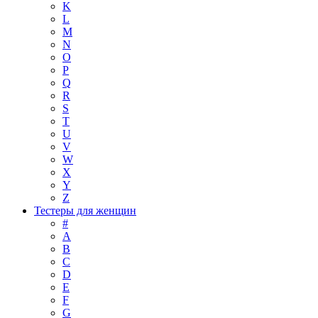
K
L
M
N
O
P
Q
R
S
T
U
V
W
X
Y
Z
Тестеры для женщин
#
A
B
C
D
E
F
G