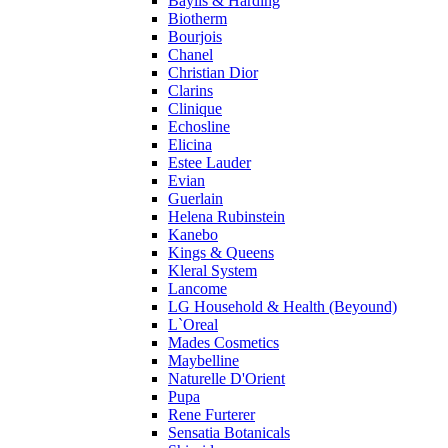
Baylis & Harding
Profumi di Pantelleria
Biotherm
Bourjois
Pupa
Chanel
Ralph Lauren
Christian Dior
Ramon Molvizar
Clarins
Rampage
Clinique
Remy Latour
Echosline
Elicina
Repetto
Estee Lauder
Roberto Cavalli
Evian
Roberto Verino
Guerlain
Roccobarocco
Helena Rubinstein
Kanebo
Rochas
Kings & Queens
Rubino Cosmetics
Kleral System
S. Oliver
Lancome
Salvador Dali
LG Household & Health (Beyound)
Salvatore Ferragamo
L`Oreal
Mades Cosmetics
Sarah Jessica Parker
Maybelline
Sean John
Naturelle D'Orient
Serge Lutens
Pupa
Sergio Tacchini
Rene Furterer
Sensatia Botanicals
Shakira