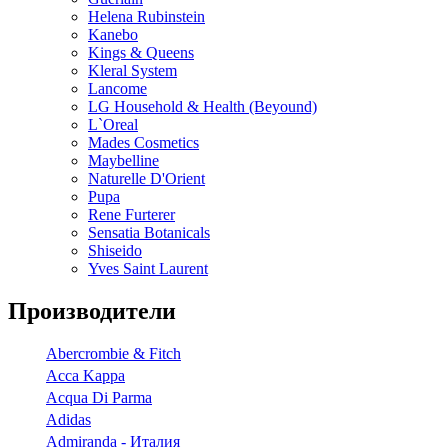
Helena Rubinstein
Kanebo
Kings & Queens
Kleral System
Lancome
LG Household & Health (Beyound)
L`Oreal
Mades Cosmetics
Maybelline
Naturelle D'Orient
Pupa
Rene Furterer
Sensatia Botanicals
Shiseido
Yves Saint Laurent
Производители
Abercrombie & Fitch
Acca Kappa
Acqua Di Parma
Adidas
Admiranda - Италия