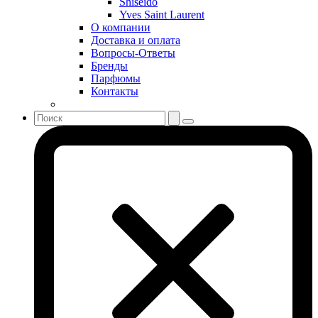
Shiseido
Shiseido
Yves Saint Laurent
Sisley
О компании
Sonia Rykiel
Доставка и оплата
Stella McCartney
Вопросы-Ответы
Бренды
Stephane Humbert Lucas 777
Парфюмы
Swarovski
Контакты
Syed Junaid Alam
Teo Cabanel
Thalac
The Different Company
The Vagabond Prince
The Voice
Thierry Mugler
Tiffany & Co
Tiziana Terenzi
Tom Ford
Tommy Hilfiger
Torrente
Tous
True Religion
Trussardi