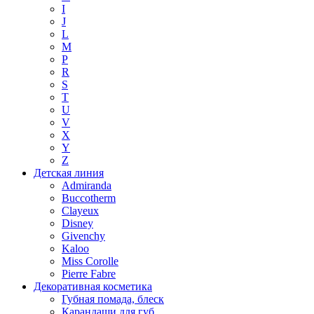
I
J
L
M
P
R
S
T
U
V
X
Y
Z
Детская линия
Admiranda
Buccotherm
Clayeux
Disney
Givenchy
Kaloo
Miss Corolle
Pierre Fabre
Декоративная косметика
Губная помада, блеск
Карандаши для губ