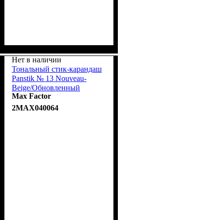
Нет в наличии
Тональный стик-карандаш
Panstik № 13 Nouveau-
Beige/Обновленный
Max Factor
бежевый
2MAX040064