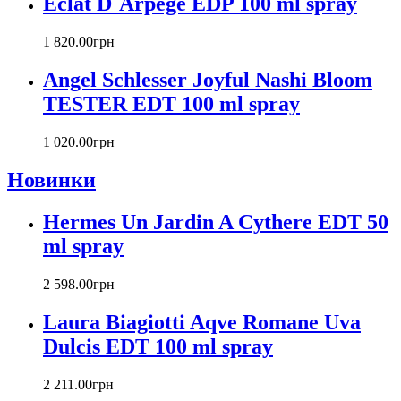
Eclat D`Arpege EDP 100 ml spray
Carla Fracci
Carlos Moya
1 820
.
00
грн
Carolina Herrera
Angel Schlesser Joyful Nashi Bloom
Caron
Cartier
TESTER EDT 100 ml spray
Chanel
Charriol
1 020
.
00
грн
Chevignon
Новинки
Chloe
Chopard
Christian Audigier
Hermes Un Jardin A Cythere EDT 50
Christian Dior
ml spray
Christian Lacroix
Christina Aguilera
2 598
.
00
грн
Cindy Crawford
Clinique
Laura Biagiotti Aqve Romane Uva
Clive Christian
Dulcis EDT 100 ml spray
CnR Create
Cofinluxe
2 211
.
00
грн
Comme Des Garcons