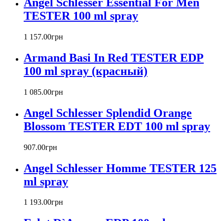
Angel Schlesser Essential For Men
Baldinini
TESTER 100 ml spray
Banana Republic
Barex
Betty Barclay
1 157
.
00
грн
Beyonce
Armand Basi In Red TESTER EDP
Bill Blass
Biotherm
100 ml spray (красный)
Blumarine
Bond № 9
1 085
.
00
грн
Bottega Veneta
Angel Schlesser Splendid Orange
Boucheron
Bourjois
Blossom TESTER EDT 100 ml spray
Britney Spears
Bruno Banani
907
.
00
грн
Burberry
Angel Schlesser Homme TESTER 125
Bvlgari
Byblos
ml spray
Byredo
Cacharel
1 193
.
00
грн
Calvin Klein
Canali