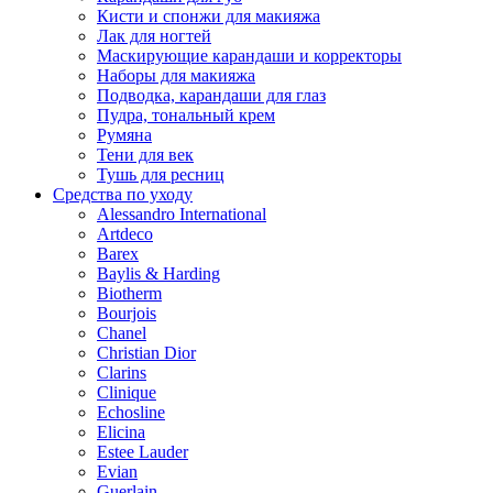
Кисти и спонжи для макияжа
Лак для ногтей
Маскирующие карандаши и корректоры
Наборы для макияжа
Подводка, карандаши для глаз
Пудра, тональный крем
Румяна
Тени для век
Тушь для ресниц
Средства по уходу
Alessandro International
Artdeco
Barex
Baylis & Harding
Biotherm
Bourjois
Chanel
Christian Dior
Clarins
Clinique
Echosline
Elicina
Estee Lauder
Evian
Guerlain