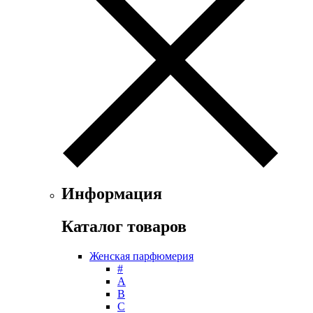
Ferrari
Floris
Franck Boclet
Franck Olivier
Frapin
Geoffrey Beene
Geparlys
Ghost
Gian Marco Venturi
Gianfranco Ferre
Giorgio Armani
Giorgio Monti
Информация
Givenchy
Gritti
Каталог товаров
Gucci
Guerlain
Женская парфюмерия
Guy Laroche
#
Helena Rubinstein
А
Hermes
B
Histoires de Parfums
C