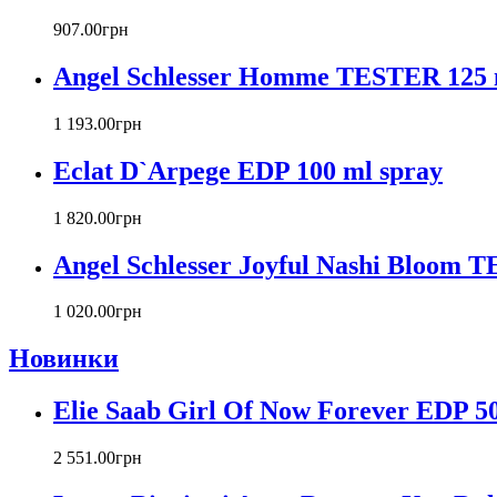
907
.
00
грн
Angel Schlesser Homme TESTER 125 
1 193
.
00
грн
Eclat D`Arpege EDP 100 ml spray
1 820
.
00
грн
Angel Schlesser Joyful Nashi Bloom 
1 020
.
00
грн
Новинки
Elie Saab Girl Of Now Forever EDP 50
2 551
.
00
грн