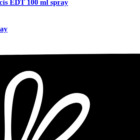
cis EDT 100 ml spray
ray