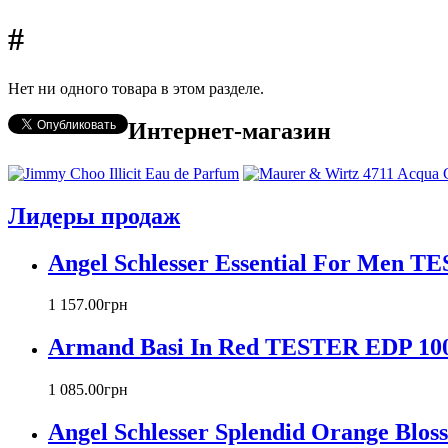
#
Нет ни одного товара в этом разделе.
Интернет-магазин
Лидеры продаж
Angel Schlesser Essential For Men T
1 157
.
00
грн
Armand Basi In Red TESTER EDP 100
1 085
.
00
грн
Angel Schlesser Splendid Orange Bl