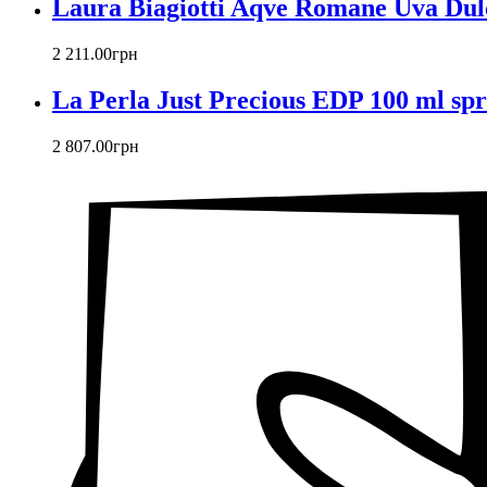
Laura Biagiotti Aqve Romane Uva Dul
2 211
.
00
грн
La Perla Just Precious EDP 100 ml sp
2 807
.
00
грн