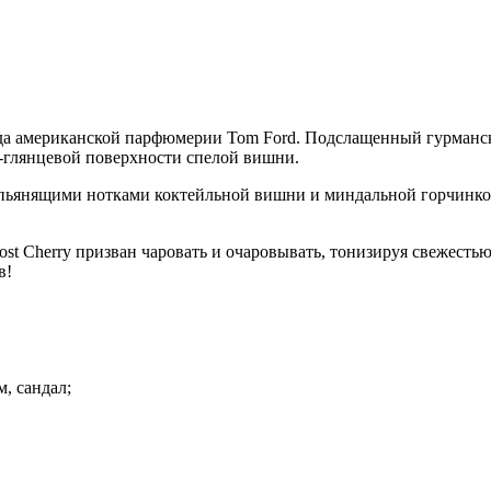
нда американской парфюмерии Tom Ford. Подслащенный гурманск
-глянцевой поверхности спелой вишни.
 пьянящими нотками коктейльной вишни и миндальной горчинко
Cherry призван чаровать и очаровывать, тонизируя свежестью и
в!
м, сандал;