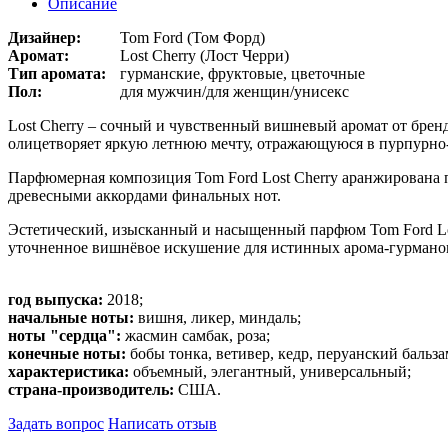
Описание
Дизайнер:
Tom Ford (Том Форд)
Аромат:
Lost Cherry (Лост Черри)
Тип аромата:
гурманские, фруктовые, цветочные
Пол:
для мужчин/для женщин/унисекс
Lost Cherry – сочный и чувственный вишневый аромат от бре
олицетворяет яркую летнюю мечту, отражающуюся в пурпурно
Парфюмерная композиция Tom Ford Lost Cherry аранжирована
древесными аккордами финальных нот.
Эстетический, изысканный и насыщенный парфюм Tom Ford Lost 
уточненное вишнёвое искушение для истинных арома-гурмано
год выпуска:
2018;
начальные ноты:
вишня, ликер, миндаль;
ноты "сердца":
жасмин самбак, роза;
конечные ноты:
бобы тонка, ветивер, кедр, перуанский бальза
характеристика:
объемный, элегантный, универсальный;
страна-производитель:
США.
Задать вопрос
Написать отзыв