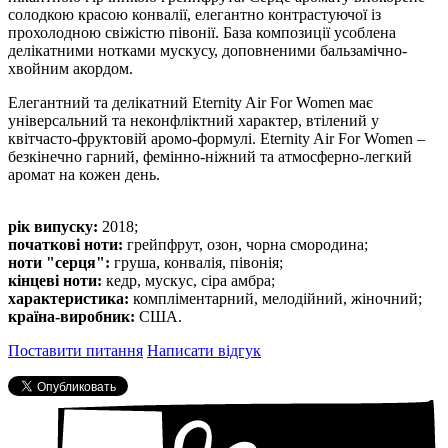
солодкою красою конвалії, елегантно контрастуючої із
прохолодною свіжістю півонії. База композиції усоблена
делікатними нотками мускусу, доповненими бальзамічно-
хвойним акордом.
Елегантний та делікатний Eternity Air For Women має
універсальний та неконфліктний характер, втілений у
квітчасто-фруктовій аромо-формулі. Eternity Air For Women –
безкінечно гарний, фемінно-ніжний та атмосферно-легкий
аромат на кожен день.
рік випуску:
2018;
початкові ноти:
грейпфрут, озон, чорна смородина;
ноти "серця":
груша, конвалія, півонія;
кінцеві ноти:
кедр, мускус, сіра амбра;
характеристика:
компліментарний, мелодійний, жіночний;
країна-виробник:
США.
Поставити питання
Написати відгук