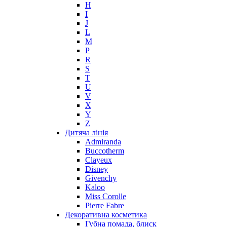
H
I
J
L
M
P
R
S
T
U
V
X
Y
Z
Дитяча лінія
Admiranda
Buccotherm
Clayeux
Disney
Givenchy
Kaloo
Miss Corolle
Pierre Fabre
Декоративна косметика
Губна помада, блиск