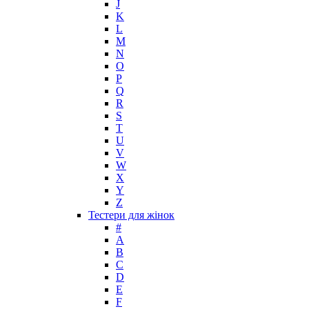
J
K
L
M
N
O
P
Q
R
S
T
U
V
W
X
Y
Z
Тестери для жінок
#
A
B
C
D
E
F