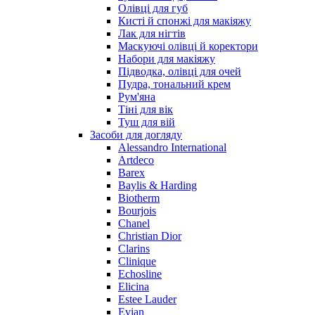
Олівці для губ
Кисті й спонжі для макіяжу
Лак для нігтів
Маскуючі олівці й коректори
Набори для макіяжу
Підводка, олівці для очей
Пудра, тональний крем
Рум'яна
Тіні для вік
Туш для вій
Засоби для догляду
Alessandro International
Artdeco
Barex
Baylis & Harding
Biotherm
Bourjois
Chanel
Christian Dior
Clarins
Clinique
Echosline
Elicina
Estee Lauder
Evian