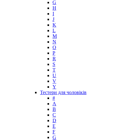
G
H
I
J
K
L
M
N
O
P
R
S
T
U
V
Y
Тестери для чоловіків
#
A
B
C
D
E
F
G