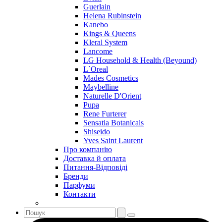
Guerlain
Helena Rubinstein
Kanebo
Kings & Queens
Kleral System
Lancome
LG Household & Health (Beyound)
L`Oreal
Mades Cosmetics
Maybelline
Naturelle D'Orient
Pupa
Rene Furterer
Sensatia Botanicals
Shiseido
Yves Saint Laurent
Про компанію
Доставка й оплата
Питання-Відповіді
Бренди
Парфуми
Контакти