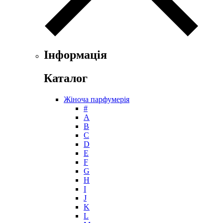
Інформація
Каталог
Жіноча парфумерія
#
А
B
C
D
E
F
G
H
I
J
K
L