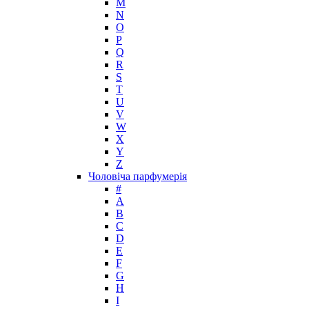
M
N
O
P
Q
R
S
T
U
V
W
X
Y
Z
Чоловіча парфумерія
#
A
B
C
D
E
F
G
H
I