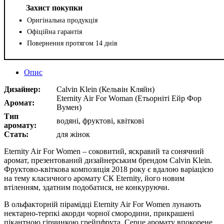
Захист покупки
Оригінальна продукція
Офіційна гарантія
Повернення протягом 14 днів
Опис
Дизайнер:
Calvin Klein (Кельвін Кляйн)
Eternity Air For Woman (Етьорніті Ейр Фор
Аромат:
Вумен)
Тип
водяні, фруктові, квіткові
аромату:
Стать:
для жінок
Eternity Air For Women – соковитий, яскравий та сонячний
аромат, презентований дизайнерським брендом Calvin Klein.
Фруктово-квіткова композиція 2018 року є вдалою варіацією
на тему класичного аромату СК Eternity, його новим
втіленням, здатним подобатися, не конкуруючи.
В ольфакторній пірамідці Eternity Air For Women лунають
нектарно-терпкі акорди чорної смородини, прикрашені
пікантною гірчинкою грейпфрута. Серце аромату впокорене