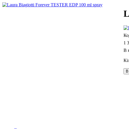
L
1 
В 
В