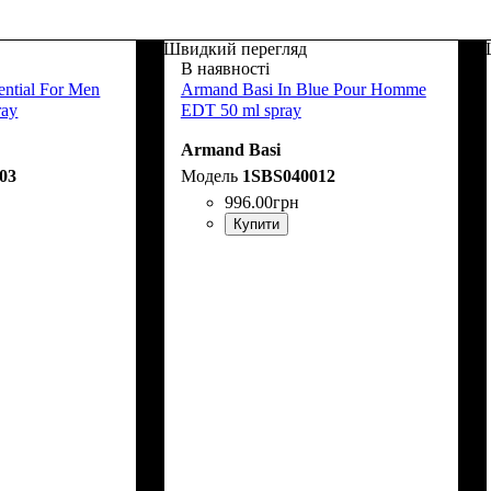
Швидкий перегляд
В наявності
ential For Men
Armand Basi In Blue Pour Homme
ray
EDT 50 ml spray
Armand Basi
03
1SBS040012
996
.
00
грн
Купити