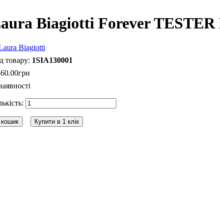
aura Biagiotti Forever TESTER
1SIA130001
360
.
00
грн
наявності
 кошик
Купити в 1 клік