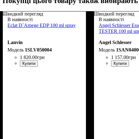
Покупці цього товару також вибирають
Швидкий перегляд
Швидкий перегляд
В наявності
В наявності
Eclat D`Arpege EDP 100 ml spray
Angel Schlesser Ess
TESTER 100 ml sp
Lanvin
Angel Schlesser
1SLV050004
1SAN0400
1 820
.
00
грн
1 157
.
00
грн
Купити
Купити