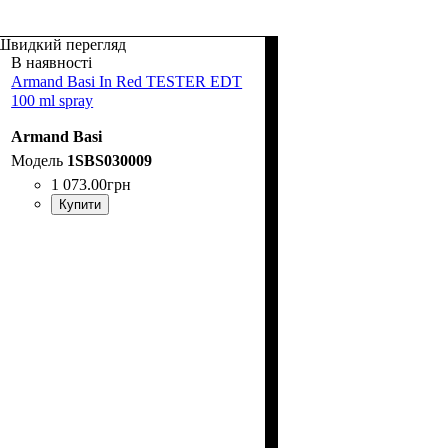
Швидкий перегляд
В наявності
Armand Basi In Red TESTER EDT
100 ml spray
Armand Basi
1SBS030009
1 073
.
00
грн
Купити