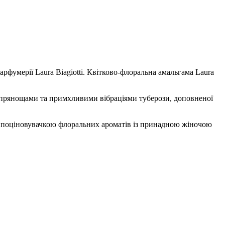
рфумерії Laura Biagiotti. Квітково-флоральна амальгама Laura
 прянощами та примхливими вібраціями туберози, доповненої
ою поціновувачкою флоральних ароматів із принадною жіночою