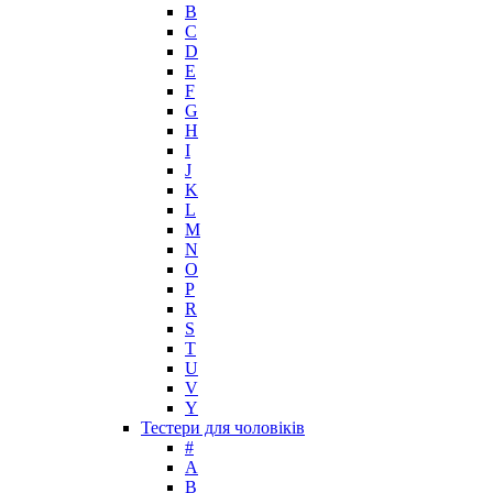
B
C
D
E
F
G
H
I
J
K
L
M
N
O
P
R
S
T
U
V
Y
Тестери для чоловіків
#
A
B