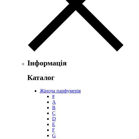
Інформація
Каталог
Жіноча парфумерія
#
А
B
C
D
E
F
G