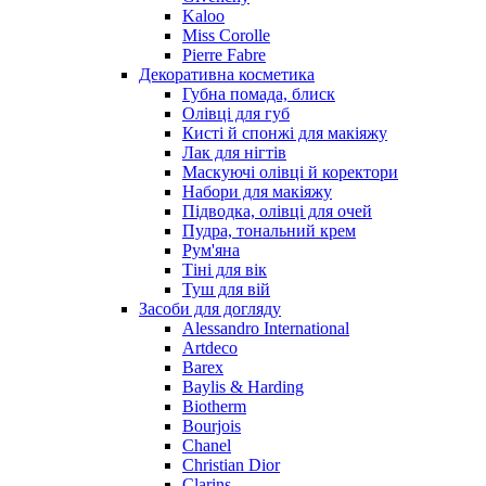
Kaloo
Miss Corolle
Pierre Fabre
Декоративна косметика
Губна помада, блиск
Олівці для губ
Кисті й спонжі для макіяжу
Лак для нігтів
Маскуючі олівці й коректори
Набори для макіяжу
Підводка, олівці для очей
Пудра, тональний крем
Рум'яна
Тіні для вік
Туш для вій
Засоби для догляду
Alessandro International
Artdeco
Barex
Baylis & Harding
Biotherm
Bourjois
Chanel
Christian Dior
Clarins