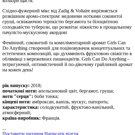
кольори щастя.
Східно-фужерний мікс від Zadig & Voltaire вирізняється
розкішним аромо-спектром: медовими нотками соковитої
груші, освіжаючою терпкістю бергамота та білоцвітною
солодкавістю туберози, що розквітає ніжністю в прощальному
пачулісто-мускусному акордові
Фемінний, соковитий та компліментарний аромат Girls Can
Do Anything створений для поціновувачок концептуальних та
естетичних композицій, що духмяніють фруктовою свіжістю в
облямівці з мережевних пишноцвітів. Girls Can Do Anything –
інтригуючий, оптимістичний й по-дівочому грайливий аромат
на кожен день!
рік випуску:
2018;
початкові ноти:
апельсиновий цвіт, бергамот, груша;
ноти "серця":
боби тонка;
кінцеві ноти:
амброксан, ваніль, мускус, папороть;
характеристика:
солодкуватий, фруктово-ванільний,
атмосферний;
країна-виробник:
Франція.
...
Поставити питання
Написати відгук