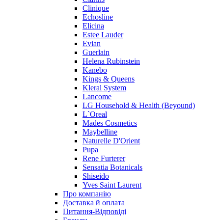
Clinique
Echosline
Elicina
Estee Lauder
Evian
Guerlain
Helena Rubinstein
Kanebo
Kings & Queens
Kleral System
Lancome
LG Household & Health (Beyound)
L`Oreal
Mades Cosmetics
Maybelline
Naturelle D'Orient
Pupa
Rene Furterer
Sensatia Botanicals
Shiseido
Yves Saint Laurent
Про компанію
Доставка й оплата
Питання-Відповіді