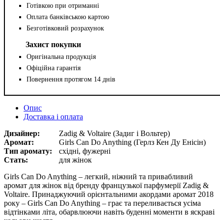
Готівкою при отриманні
Оплата банківською картою
Безготівковий розрахунок
Захист покупки
Оригінальна продукція
Офіційна гарантія
Повернення протягом 14 днів
Опис
Доставка і оплата
Дизайнер:
Zadig & Voltaire (Задиг і Вольтер)
Аромат:
Girls Can Do Anything (Герлз Кен Ду Енісін)
Тип аромату:
східні, фужерні
Стать:
для жінок
Girls Can Do Anything – легкий, ніжний та привабливий
аромат для жінок від бренду французької парфумерії Zadig &
Voltaire. Принаджуючий орієнтальними акордами аромат 2018
року – Girls Can Do Anything – грає та переливається усіма
відтінками літа, обарвлюючи навіть буденні моменти в яскраві