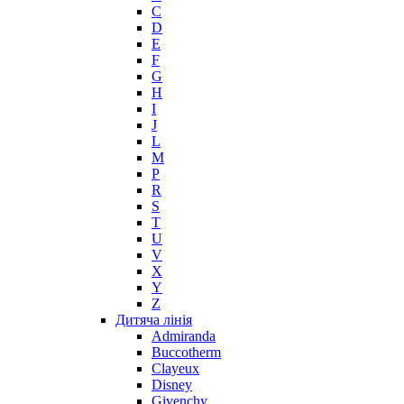
C
D
E
F
G
H
I
J
L
M
P
R
S
T
U
V
X
Y
Z
Дитяча лінія
Admiranda
Buccotherm
Clayeux
Disney
Givenchy