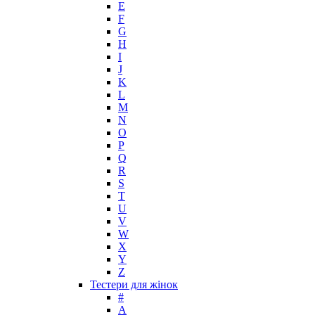
E
F
G
H
I
J
K
L
M
N
O
P
Q
R
S
T
U
V
W
X
Y
Z
Тестери для жінок
#
A