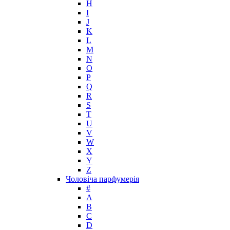
H
I
J
K
L
M
N
O
P
Q
R
S
T
U
V
W
X
Y
Z
Чоловіча парфумерія
#
A
B
C
D