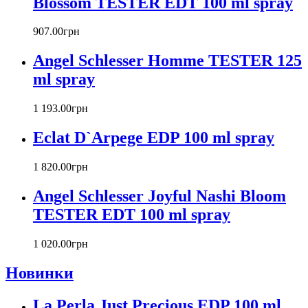
Blossom TESTER EDT 100 ml spray
Britney Spears
Bruno Banani
Burberry
907
.
00
грн
Bvlgari
Angel Schlesser Homme TESTER 125
Byblos
Byredo
ml spray
Cacharel
Calvin Klein
1 193
.
00
грн
Canali
Eclat D`Arpege EDP 100 ml spray
Carla Fracci
Carlos Moya
1 820
.
00
грн
Carolina Herrera
Caron
Angel Schlesser Joyful Nashi Bloom
Cartier
TESTER EDT 100 ml spray
Chanel
Charriol
Chevignon
1 020
.
00
грн
Chloe
Новинки
Chopard
Christian Audigier
La Perla Just Precious EDP 100 ml
Christian Dior