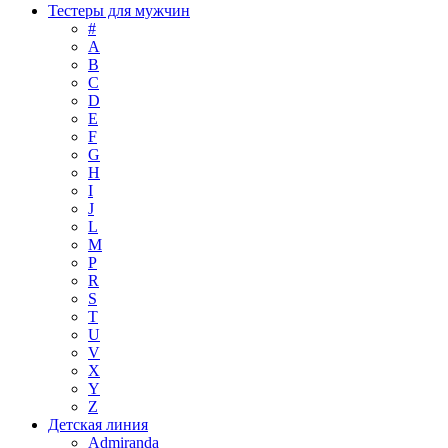
Тестеры для мужчин
#
A
B
C
D
E
F
G
H
I
J
L
M
P
R
S
T
U
V
X
Y
Z
Детская линия
Admiranda