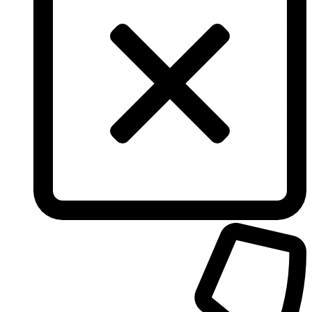
Thierry Mugler
Tiffany & Co
Tiziana Terenzi
Tom Ford
Tommy Hilfiger
Torrente
Tous
True Religion
Trussardi
Ungaro
United Colors of Benetton
Univerlook
Valentino
Van Cleef & Arpels
Van Gils
Vanderbilt
Vera Wang
Versace
Victoria's Secret
Victorinox Swiss Army
Viktor & Rolf