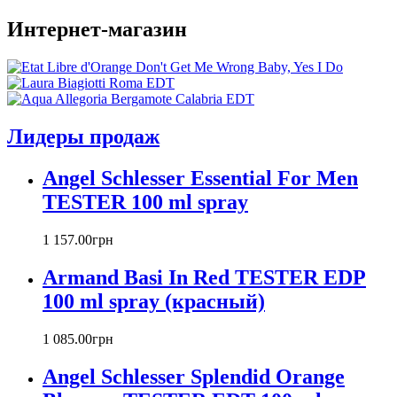
Annick Goutal
Интернет-магазин
Antonio Banderas
Aramis
Armaf
Armand Basi
Atelier Cologne
Azzaro
Лидеры продаж
Badgley Mischka
Baldinini
Angel Schlesser Essential For Men
Banana Republic
TESTER 100 ml spray
Barex
Betty Barclay
1 157
.
00
грн
Beyonce
Bill Blass
Armand Basi In Red TESTER EDP
Biotherm
100 ml spray (красный)
Blumarine
Bond № 9
1 085
.
00
грн
Bottega Veneta
Boucheron
Angel Schlesser Splendid Orange
Bourjois