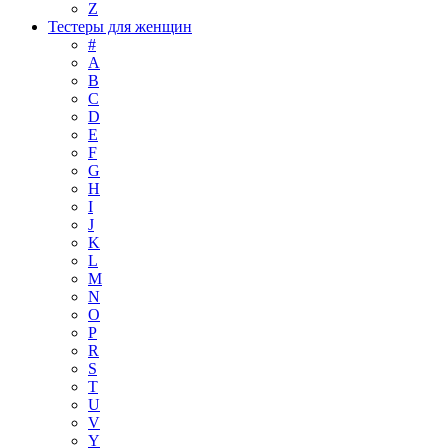
Z
Тестеры для женщин
#
A
B
C
D
E
F
G
H
I
J
K
L
M
N
O
P
R
S
T
U
V
Y