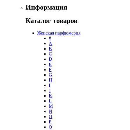
Givenchy
Информация
Gritti
Gucci
Каталог товаров
Guerlain
Guy Laroche
Женская парфюмерия
Helena Rubinstein
#
Hermes
А
Histoires de Parfums
B
C
Hollister
D
Houbigant
E
Hugh Parsons
F
Hugo Boss
G
H
Humiecki & Graef
I
Iceberg
J
IKKS
K
Il Profvmo
L
Issey Miyake
M
N
J. Del Pozo
O
Jacques Bogart Group
P
Jean Couturier
Q