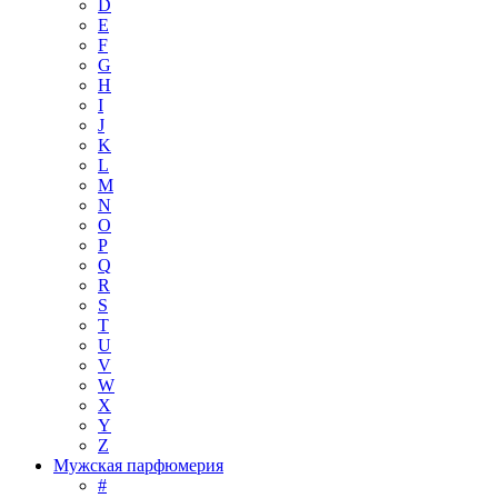
D
E
F
G
H
I
J
K
L
M
N
O
P
Q
R
S
T
U
V
W
X
Y
Z
Мужская парфюмерия
#