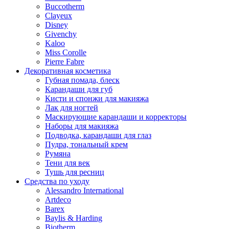
Buccotherm
Clayeux
Disney
Givenchy
Kaloo
Miss Corolle
Pierre Fabre
Декоративная косметика
Губная помада, блеск
Карандаши для губ
Кисти и спонжи для макияжа
Лак для ногтей
Маскирующие карандаши и корректоры
Наборы для макияжа
Подводка, карандаши для глаз
Пудра, тональный крем
Румяна
Тени для век
Тушь для ресниц
Средства по уходу
Alessandro International
Artdeco
Barex
Baylis & Harding
Biotherm