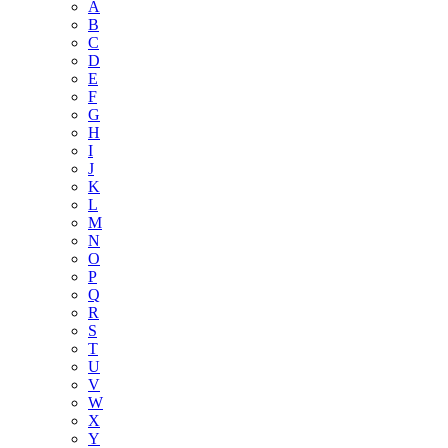
A
B
C
D
E
F
G
H
I
J
K
L
M
N
O
P
Q
R
S
T
U
V
W
X
Y