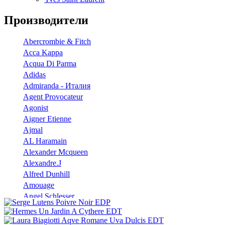
Производители
Abercrombie & Fitch
Acca Kappa
Acqua Di Parma
Adidas
Admiranda - Италия
Agent Provocateur
Agonist
Aigner Etienne
Ajmal
AL Haramain
Alexander Mcqueen
Alexandre.J
Alfred Dunhill
Amouage
Angel Schlesser
Anna Sui
Annayake