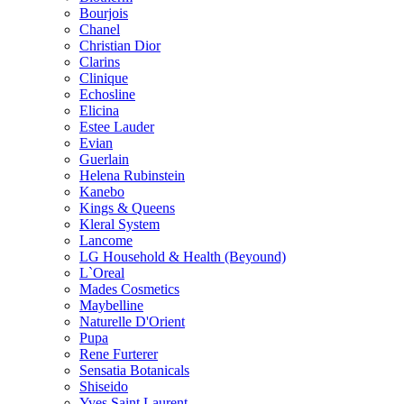
Bourjois
Chanel
Christian Dior
Clarins
Clinique
Echosline
Elicina
Estee Lauder
Evian
Guerlain
Helena Rubinstein
Kanebo
Kings & Queens
Kleral System
Lancome
LG Household & Health (Beyound)
L`Oreal
Mades Cosmetics
Maybelline
Naturelle D'Orient
Pupa
Rene Furterer
Sensatia Botanicals
Shiseido
Yves Saint Laurent