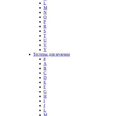
Maison Francis Kurkdjian
L
M
Mancera
N
Mandarina Duck
O
Marc Jacobs
P
Maria Sharapova
R
S
Mark Buxton
T
Masaki Matsushima
U
Maurer & Wirtz
V
Max Deville
Y
Max Factor
Тестеры для мужчин
#
Max Mara
A
Maybelline
B
Mercedes-Benz
C
Mexx
D
E
Michael Kors
F
Miller et Bertaux
G
Missoni
H
Miu Miu
I
Molton Brown
J
L
Montale
M