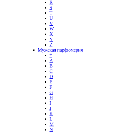
Jean Patou
R
S
Jean Paul Gaultier
T
Jennifer Lopez
U
Jil Sander
V
Jimmy Choo
W
Jo Malone
X
Y
John Galliano
Z
John Richmond
Мужская парфюмерия
John Varvatos
#
Joop!
A
B
Jovoy
C
Judith Leiber
D
Juicy Couture
E
Juliette Has A Gun
F
Kanebo
G
H
Karen Low
I
Karl Lagerfeld
J
Keiko Mecheri
K
Kenneth Cole
L
M
Kenzo
N
Kilian