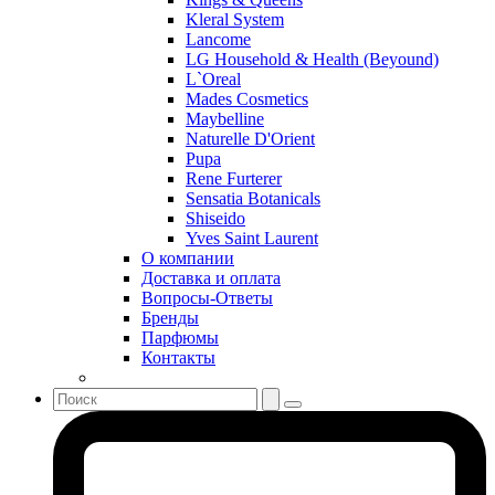
S. Oliver
Kleral System
Salvador Dali
Lancome
Salvatore Ferragamo
LG Household & Health (Beyound)
L`Oreal
Sarah Jessica Parker
Mades Cosmetics
Sean John
Maybelline
Serge Lutens
Naturelle D'Orient
Sergio Tacchini
Pupa
Rene Furterer
Shakira
Sensatia Botanicals
Shiseido
Shiseido
Sisley
Yves Saint Laurent
Sonia Rykiel
О компании
Stella McCartney
Доставка и оплата
Вопросы-Ответы
Stephane Humbert Lucas 777
Бренды
Swarovski
Парфюмы
Syed Junaid Alam
Контакты
Teo Cabanel
Thalac
The Different Company
The Vagabond Prince
The Voice