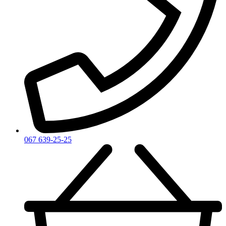
Vince Camuto
Xerjoff
Yohji Yamamoto
Yves Rocher
Yves Saint Laurent
Zadig & Voltaire
Zarkoperfume
Zegna
Zirh
067 639-25-25