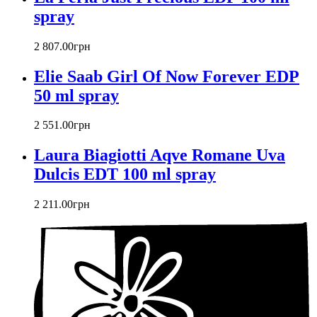
Christian Lacroix
spray
Christina Aguilera
Cindy Crawford
2 807
.
00
грн
Clinique
Clive Christian
Elie Saab Girl Of Now Forever EDP
CnR Create
50 ml spray
Cofinluxe
Comme Des Garcons
2 551
.
00
грн
Costume National
Couch
Laura Biagiotti Aqve Romane Uva
Courreges
Dulcis EDT 100 ml spray
Creed
Cristiano Ronaldo
2 211
.
00
грн
Cristobal Balenciaga
Cuarzo Signature
Cuba Paris
D'orsay
Damien Bash
David Yurman
Davidoff