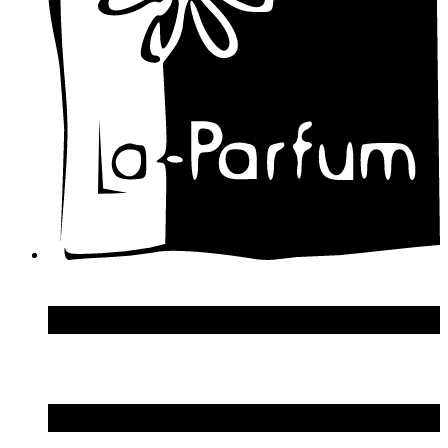
Designer Shaik
Diesel
Diptyque
Disney
Dolce & Gabbana
Donna Karan
DSquared2
Dupont S.T.
Echosline
Elie Saab
Elizabeth Arden
Elizabeth Taylor
Ellen Tracy
Emanuel Ungaro
Emilio Pucci
Enrico Gi
Eon Productions
Escada
Escentric Molecules
Essential Parfums
Estee Lauder