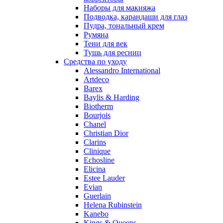
Наборы для макияжа
Penhaligon's
Подводка, карандаши для глаз
Pepe Jeans
Пудра, тональный крем
Perry Ellis
Румяна
Peynet
Тени для век
Pierre Balmain
Тушь для ресниц
Средства по уходу
Pierre Guillaume
Alessandro International
Prada
Artdeco
Princesse Marina De Bourbon
Barex
Profumi di Pantelleria
Baylis & Harding
Biotherm
Pupa
Bourjois
Ralph Lauren
Chanel
Ramon Molvizar
Christian Dior
Rampage
Clarins
Remy Latour
Clinique
Echosline
Repetto
Elicina
Roberto Cavalli
Estee Lauder
Roberto Verino
Evian
Roccobarocco
Guerlain
Helena Rubinstein
Rochas
Kanebo
Rubino Cosmetics
Kings & Queens