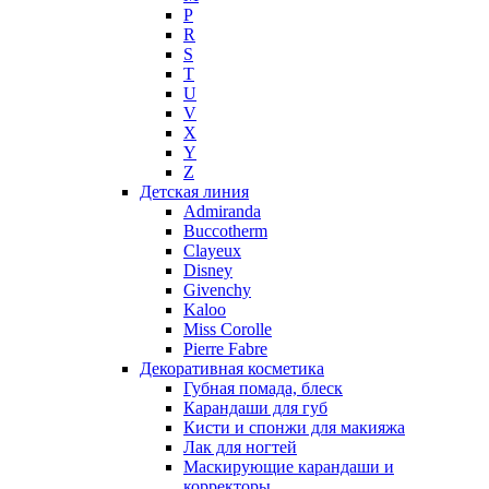
Montblanc
P
Moschino
R
Naomi Campbell
S
T
Narciso Rodriguez
U
Nasomatto
V
Nike
X
Nikos
Y
Nina Ricci
Z
Детская линия
Nino Cerruti
Admiranda
Nuhi
Buccotherm
Nu_Be
Clayeux
Odin
Disney
Givenchy
Olfactive Studio
Kaloo
Oscar De La Renta
Miss Corolle
Otoori
Pierre Fabre
Paco Rabanne
Декоративная косметика
Paloma Picasso
Губная помада, блеск
Карандаши для губ
Parfumerie Generale
Кисти и спонжи для макияжа
Parfums de Marly
Лак для ногтей
Patrizia Pepe
Маскирующие карандаши и
Paul Smith
корректоры