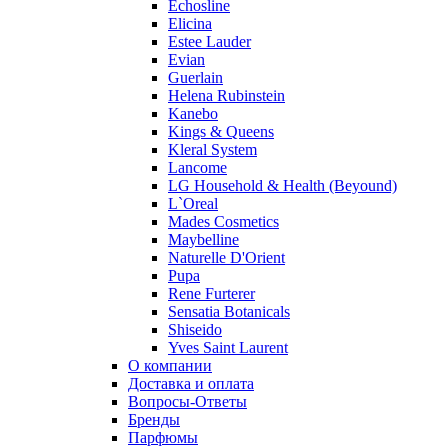
Echosline
Elicina
Estee Lauder
Evian
Guerlain
Helena Rubinstein
Kanebo
Kings & Queens
Kleral System
Lancome
LG Household & Health (Beyound)
L`Oreal
Mades Cosmetics
Maybelline
Naturelle D'Orient
Pupa
Rene Furterer
Sensatia Botanicals
Shiseido
Yves Saint Laurent
О компании
Доставка и оплата
Вопросы-Ответы
Бренды
Парфюмы