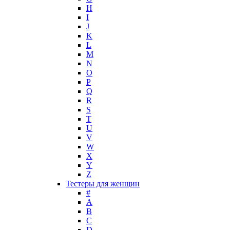
H
I
J
K
L
M
N
O
P
Q
R
S
T
U
V
W
X
Y
Z
Тестеры для женщин
#
A
B
C
D