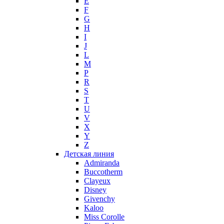
E
F
G
H
I
J
L
M
P
R
S
T
U
V
X
Y
Z
Детская линия
Admiranda
Buccotherm
Clayeux
Disney
Givenchy
Kaloo
Miss Corolle