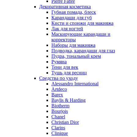
Pierre Fabre
Декоративная косметика
Губная помада, блеск
Карандаши для губ
Кисти и спонжи для макияжа
Лак для ногтей
Маскирующие карандаши и
корректоры
Наборы для макияжа
Подводка, карандаши для глаз
Пудра, тональный крем
Румяна
Тени для век
Тушь для ресниц
Средства по уходу
Alessandro International
Artdeco
Barex
Baylis & Harding
Biotherm
Bourjois
Chanel
Christian Dior
Clarins
Clinique