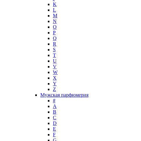
K
L
M
N
O
P
Q
R
S
T
U
V
W
X
Y
Z
Мужская парфюмерия
#
A
B
C
D
E
F
G