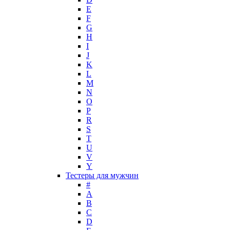
E
F
G
H
I
J
K
L
M
N
O
P
R
S
T
U
V
Y
Тестеры для мужчин
#
A
B
C
D