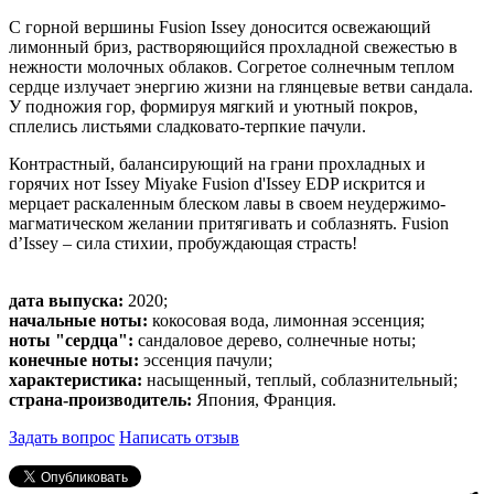
С горной вершины Fusion Issey доносится освежающий
лимонный бриз, растворяющийся прохладной свежестью в
нежности молочных облаков. Согретое солнечным теплом
сердце излучает энергию жизни на глянцевые ветви сандала.
У подножия гор, формируя мягкий и уютный покров,
сплелись листьями сладковато-терпкие пачули.
Контрастный, балансирующий на грани прохладных и
горячих нот Issey Miyake Fusion d'Issey EDP искрится и
мерцает раскаленным блеском лавы в своем неудержимо-
магматическом желании притягивать и соблазнять. Fusion
d’Issey – сила стихии, пробуждающая страсть!
дата выпуска:
2020;
начальные ноты:
кокосовая вода, лимонная эссенция;
ноты "сердца":
сандаловое дерево, солнечные ноты;
конечные ноты:
эссенция пачули;
характеристика:
насыщенный, теплый, соблазнительный;
страна-производитель:
Япония, Франция.
Задать вопрос
Написать отзыв