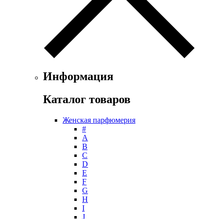
Информация
Каталог товаров
Женская парфюмерия
#
А
B
C
D
E
F
G
H
I
J