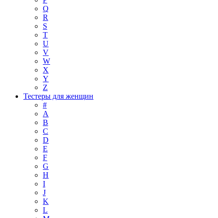
Q
R
S
T
U
V
W
X
Y
Z
Тестеры для женщин
#
A
B
C
D
E
F
G
H
I
J
K
L