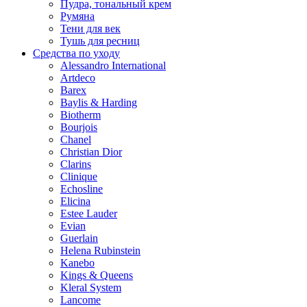
Пудра, тональный крем
Румяна
Тени для век
Тушь для ресниц
Средства по уходу
Alessandro International
Artdeco
Barex
Baylis & Harding
Biotherm
Bourjois
Chanel
Christian Dior
Clarins
Clinique
Echosline
Elicina
Estee Lauder
Evian
Guerlain
Helena Rubinstein
Kanebo
Kings & Queens
Kleral System
Lancome