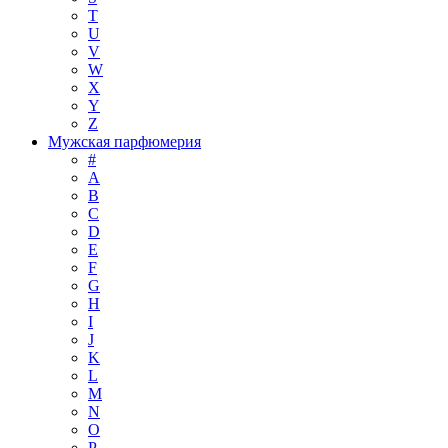
T
U
V
W
X
Y
Z
Мужская парфюмерия
#
A
B
C
D
E
F
G
H
I
J
K
L
M
N
O
P