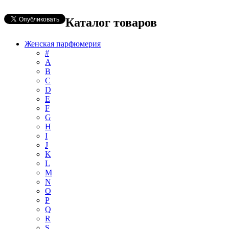
Каталог товаров
Женская парфюмерия
#
А
B
C
D
E
F
G
H
I
J
K
L
M
N
O
P
Q
R
S