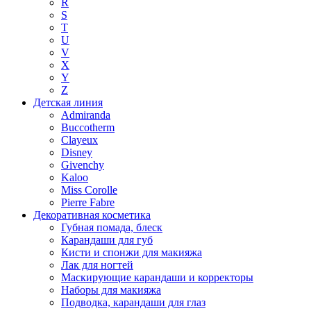
R
S
T
U
V
X
Y
Z
Детская линия
Admiranda
Buccotherm
Clayeux
Disney
Givenchy
Kaloo
Miss Corolle
Pierre Fabre
Декоративная косметика
Губная помада, блеск
Карандаши для губ
Кисти и спонжи для макияжа
Лак для ногтей
Маскирующие карандаши и корректоры
Наборы для макияжа
Подводка, карандаши для глаз