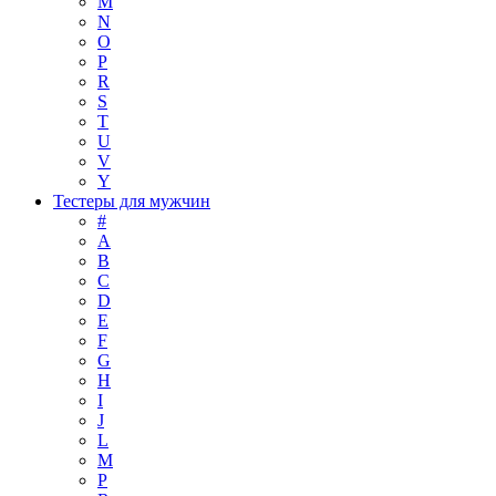
M
N
O
P
R
S
T
U
V
Y
Тестеры для мужчин
#
A
B
C
D
E
F
G
H
I
J
L
M
P