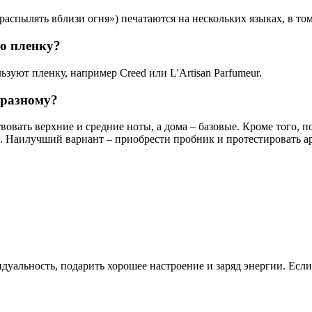
спылять вблизи огня») печатаются на нескольких языках, в том
ю пленку?
льзуют пленку, например
Creed
или L'Artisan Parfumeur.
-разному?
твовать верхние и средние ноты, а дома – базовые. Кроме тог
е. Наилучший вариант – приобрести пробник и протестировать а
уальность, подарить хорошее настроение и заряд энергии. Если