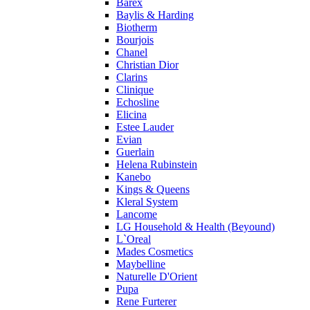
Barex
Princesse Marina De Bourbon
Baylis & Harding
Profumi di Pantelleria
Biotherm
Bourjois
Pupa
Chanel
Ralph Lauren
Christian Dior
Ramon Molvizar
Clarins
Rampage
Clinique
Remy Latour
Echosline
Elicina
Repetto
Estee Lauder
Roberto Cavalli
Evian
Roberto Verino
Guerlain
Roccobarocco
Helena Rubinstein
Kanebo
Rochas
Kings & Queens
Rubino Cosmetics
Kleral System
S. Oliver
Lancome
Salvador Dali
LG Household & Health (Beyound)
Salvatore Ferragamo
L`Oreal
Mades Cosmetics
Sarah Jessica Parker
Maybelline
Sean John
Naturelle D'Orient
Serge Lutens
Pupa
Sergio Tacchini
Rene Furterer