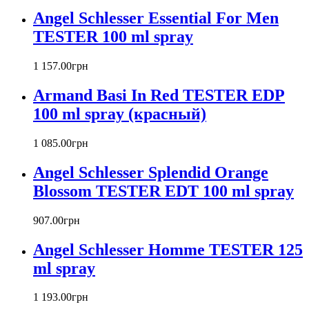
Badgley Mischka
Angel Schlesser Essential For Men
Baldinini
TESTER 100 ml spray
Banana Republic
Barex
Betty Barclay
1 157
.
00
грн
Beyonce
Armand Basi In Red TESTER EDP
Bill Blass
Biotherm
100 ml spray (красный)
Blumarine
Bond № 9
1 085
.
00
грн
Bottega Veneta
Angel Schlesser Splendid Orange
Boucheron
Bourjois
Blossom TESTER EDT 100 ml spray
Britney Spears
Bruno Banani
907
.
00
грн
Burberry
Angel Schlesser Homme TESTER 125
Bvlgari
Byblos
ml spray
Byredo
Cacharel
1 193
.
00
грн
Calvin Klein