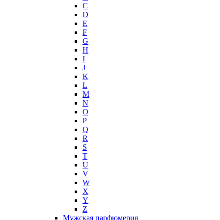
Histoires de Parfums
C
D
Hollister
E
Houbigant
F
Hugh Parsons
G
Hugo Boss
H
I
Humiecki & Graef
J
Iceberg
K
IKKS
L
Il Profvmo
M
Issey Miyake
N
O
J. Del Pozo
P
Jacques Bogart Group
Q
Jean Couturier
R
Jean Patou
S
T
Jean Paul Gaultier
U
Jennifer Lopez
V
Jil Sander
W
Jimmy Choo
X
Jo Malone
Y
Z
John Galliano
Мужская парфюмерия