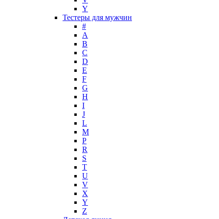
Maurer & Wirtz
Y
Max Deville
Тестеры для мужчин
Max Factor
#
A
Max Mara
B
Maybelline
C
Mercedes-Benz
D
Mexx
E
F
Michael Kors
G
Miller et Bertaux
H
Missoni
I
Miu Miu
J
Molton Brown
L
M
Montale
P
Montblanc
R
Moschino
S
Naomi Campbell
T
U
Narciso Rodriguez
V
Nasomatto
X
Nike
Y
Nikos
Z