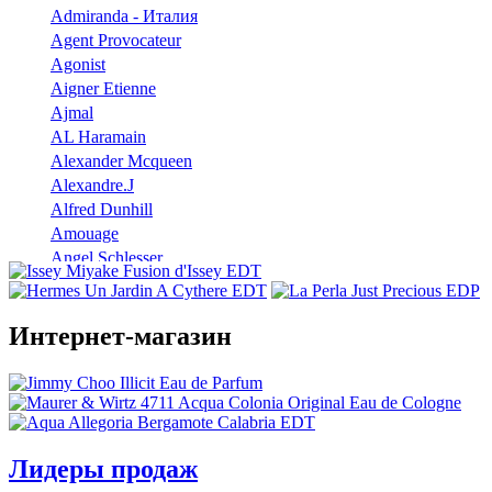
Admiranda - Италия
Agent Provocateur
Agonist
Aigner Etienne
Ajmal
AL Haramain
Alexander Mcqueen
Alexandre.J
Alfred Dunhill
Amouage
Angel Schlesser
Anna Sui
Annayake
Annick Goutal
Интернет-магазин
Antonio Banderas
Aramis
Armaf
Armand Basi
Atelier Cologne
Лидеры продаж
Azzaro