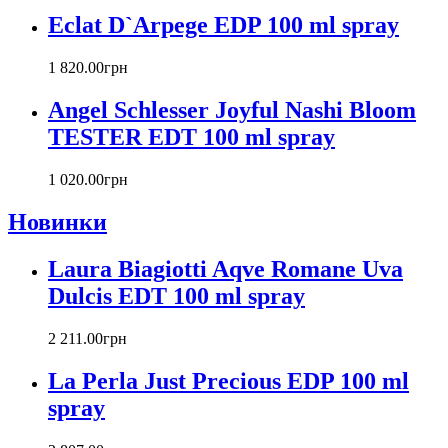
Canali
Eclat D`Arpege EDP 100 ml spray
Carla Fracci
Carlos Moya
1 820
.
00
грн
Carolina Herrera
Angel Schlesser Joyful Nashi Bloom
Caron
Cartier
TESTER EDT 100 ml spray
Chanel
Charriol
1 020
.
00
грн
Chevignon
Новинки
Chloe
Chopard
Christian Audigier
Laura Biagiotti Aqve Romane Uva
Christian Dior
Dulcis EDT 100 ml spray
Christian Lacroix
Christina Aguilera
2 211
.
00
грн
Cindy Crawford
Clinique
La Perla Just Precious EDP 100 ml
Clive Christian
spray
CnR Create
Cofinluxe