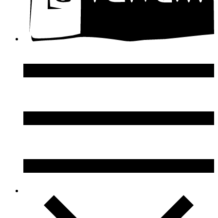
Dupont S.T.
Echosline
Elie Saab
Elizabeth Arden
Elizabeth Taylor
Ellen Tracy
Emanuel Ungaro
Emilio Pucci
Enrico Gi
Eon Productions
Escada
Escentric Molecules
Essential Parfums
Estee Lauder
Estelle Ewen
Etat Libre d`Orange
Etro
Evian
Ex Nihilo
Exte
Faconnable