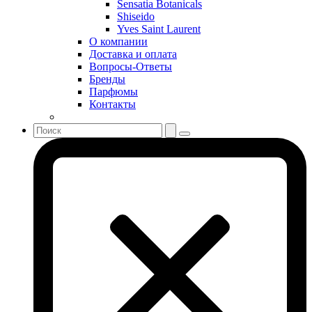
Sensatia Botanicals
Shakira
Shiseido
Shiseido
Yves Saint Laurent
Sisley
О компании
Sonia Rykiel
Доставка и оплата
Stella McCartney
Вопросы-Ответы
Бренды
Stephane Humbert Lucas 777
Парфюмы
Swarovski
Контакты
Syed Junaid Alam
Teo Cabanel
Thalac
The Different Company
The Vagabond Prince
The Voice
Thierry Mugler
Tiffany & Co
Tiziana Terenzi
Tom Ford
Tommy Hilfiger
Torrente
Tous
True Religion