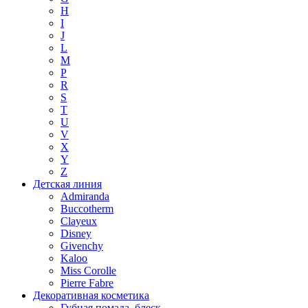
H
I
J
L
M
P
R
S
T
U
V
X
Y
Z
Детская линия
Admiranda
Buccotherm
Clayeux
Disney
Givenchy
Kaloo
Miss Corolle
Pierre Fabre
Декоративная косметика
Губная помада, блеск