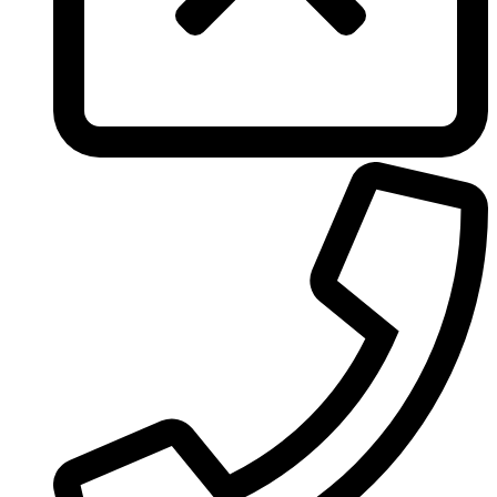
Trussardi
Ungaro
United Colors of Benetton
Univerlook
Valentino
Van Cleef & Arpels
Van Gils
Vanderbilt
Vera Wang
Versace
Victoria's Secret
Victorinox Swiss Army
Viktor & Rolf
Vince Camuto
Xerjoff
Yohji Yamamoto
Yves Rocher
Yves Saint Laurent
Zadig & Voltaire
Zarkoperfume