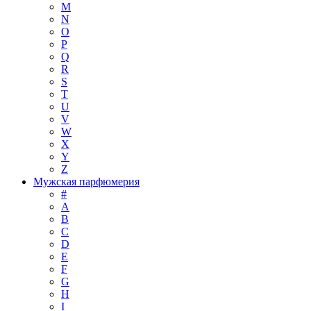
M
N
O
P
Q
R
S
T
U
V
W
X
Y
Z
Мужская парфюмерия
#
A
B
C
D
E
F
G
H
I