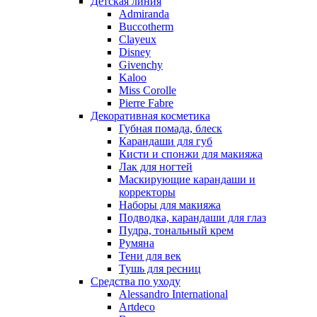
Nina Ricci
Детская линия
Admiranda
Nino Cerruti
Buccotherm
Nuhi
Clayeux
Nu_Be
Disney
Odin
Givenchy
Kaloo
Olfactive Studio
Miss Corolle
Oscar De La Renta
Pierre Fabre
Otoori
Декоративная косметика
Paco Rabanne
Губная помада, блеск
Paloma Picasso
Карандаши для губ
Кисти и спонжи для макияжа
Parfumerie Generale
Лак для ногтей
Parfums de Marly
Маскирующие карандаши и
Patrizia Pepe
корректоры
Paul Smith
Наборы для макияжа
Подводка, карандаши для глаз
Penhaligon's
Пудра, тональный крем
Pepe Jeans
Румяна
Perry Ellis
Тени для век
Peynet
Тушь для ресниц
Pierre Balmain
Средства по уходу
Alessandro International
Pierre Guillaume
Artdeco
Prada