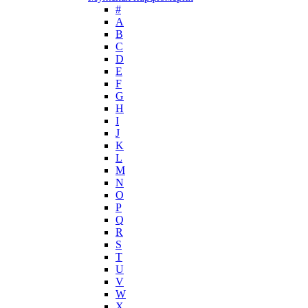
John Richmond
#
John Varvatos
A
Joop!
B
C
Jovoy
D
Judith Leiber
E
Juicy Couture
F
Juliette Has A Gun
G
Kanebo
H
I
Karen Low
J
Karl Lagerfeld
K
Keiko Mecheri
L
Kenneth Cole
M
N
Kenzo
O
Kilian
P
Kinski
Q
Kiton
R
Kleral System
S
T
Korloff
U
L'Artisan Parfumeur
V
L'Oreal
W
La Perla
X