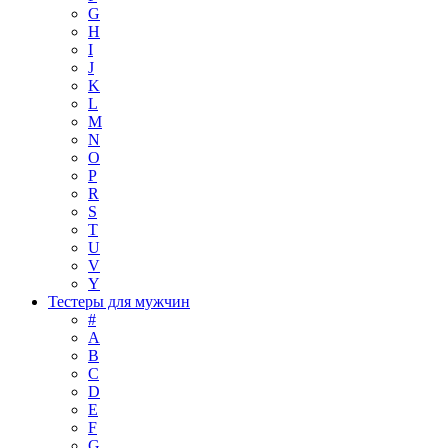
G
H
I
J
K
L
M
N
O
P
R
S
T
U
V
Y
Тестеры для мужчин
#
A
B
C
D
E
F
G