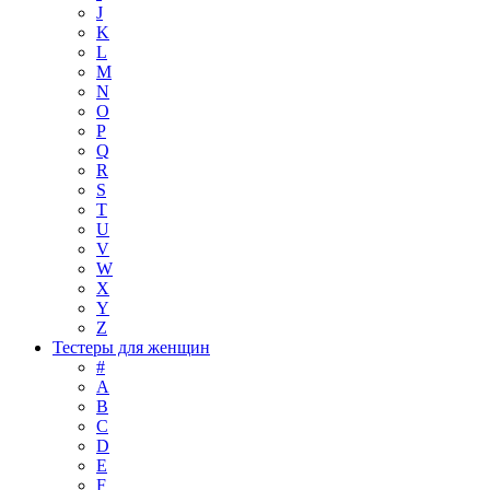
J
K
L
M
N
O
P
Q
R
S
T
U
V
W
X
Y
Z
Тестеры для женщин
#
A
B
C
D
E
F