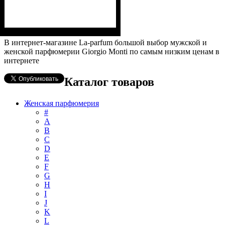
В интернет-магазине La-parfum большой выбор мужской и
женской парфюмерии Giorgio Monti по самым низким ценам в
интернете
Каталог товаров
Женская парфюмерия
#
А
B
C
D
E
F
G
H
I
J
K
L