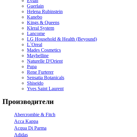
Evian
Guerlain
Helena Rubinstein
Kanebo
Kings & Queens
Kleral System
Lancome
LG Household & Health (Beyound)
L`Oreal
Mades Cosmetics
Maybelline
Naturelle D'Orient
Pupa
Rene Furterer
Sensatia Botanicals
Shiseido
Yves Saint Laurent
Производители
Abercrombie & Fitch
Acca Kappa
Acqua Di Parma
Adidas