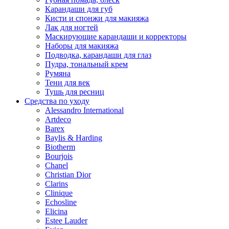
Карандаши для губ
Кисти и спонжи для макияжа
Лак для ногтей
Маскирующие карандаши и корректоры
Наборы для макияжа
Подводка, карандаши для глаз
Пудра, тональный крем
Румяна
Тени для век
Тушь для ресниц
Средства по уходу
Alessandro International
Artdeco
Barex
Baylis & Harding
Biotherm
Bourjois
Chanel
Christian Dior
Clarins
Clinique
Echosline
Elicina
Estee Lauder