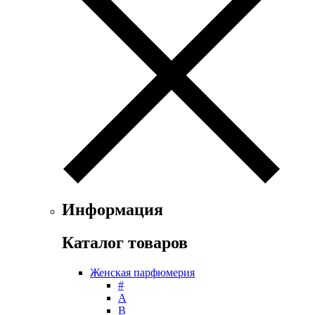
Fendi
Ferrari
Floris
Franck Boclet
Franck Olivier
Frapin
Geoffrey Beene
Geparlys
Ghost
Gian Marco Venturi
Gianfranco Ferre
Giorgio Armani
Giorgio Monti
Информация
Givenchy
Gritti
Каталог товаров
Gucci
Guerlain
Женская парфюмерия
Guy Laroche
#
Helena Rubinstein
А
Hermes
B