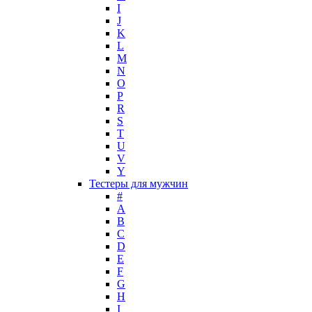
I
J
K
L
M
N
O
P
R
S
T
U
V
Y
Тестеры для мужчин
#
A
B
C
D
E
F
G
H
I