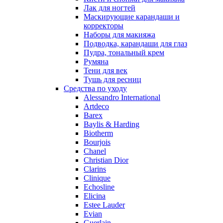
Лак для ногтей
Маскирующие карандаши и
корректоры
Наборы для макияжа
Подводка, карандаши для глаз
Пудра, тональный крем
Румяна
Тени для век
Тушь для ресниц
Средства по уходу
Alessandro International
Artdeco
Barex
Baylis & Harding
Biotherm
Bourjois
Chanel
Christian Dior
Clarins
Clinique
Echosline
Elicina
Estee Lauder
Evian
Guerlain