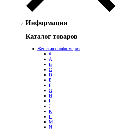
Информация
Каталог товаров
Женская парфюмерия
#
А
B
C
D
E
F
G
H
I
J
K
L
M
N