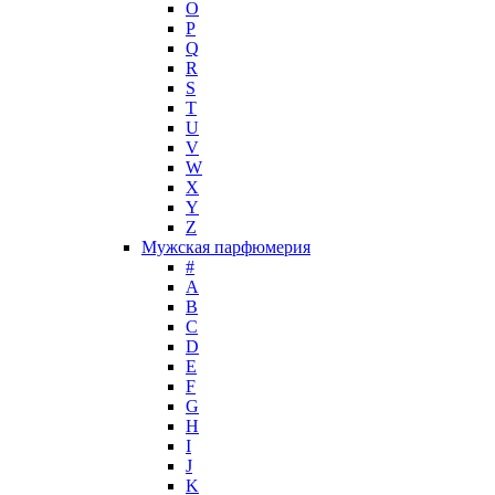
O
P
Q
R
S
T
U
V
W
X
Y
Z
Мужская парфюмерия
#
A
B
C
D
E
F
G
H
I
J
K