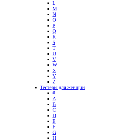
L
M
N
O
P
Q
R
S
T
U
V
W
X
Y
Z
Тестеры для женщин
#
A
B
C
D
E
F
G
H