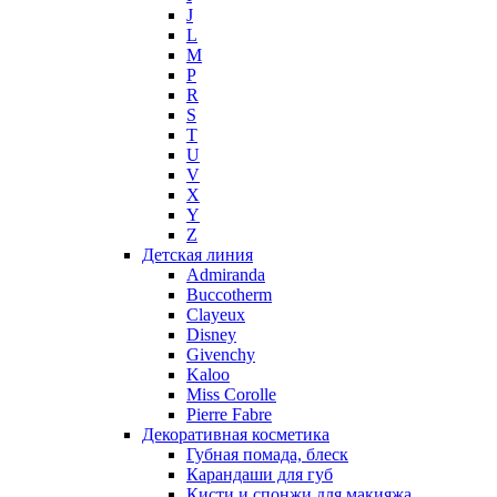
J
L
M
P
R
S
T
U
V
X
Y
Z
Детская линия
Admiranda
Buccotherm
Clayeux
Disney
Givenchy
Kaloo
Miss Corolle
Pierre Fabre
Декоративная косметика
Губная помада, блеск
Карандаши для губ
Кисти и спонжи для макияжа