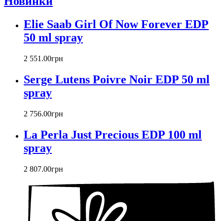
Новинки
Elie Saab Girl Of Now Forever EDP
50 ml spray
2 551
.
00
грн
Serge Lutens Poivre Noir EDP 50 ml
spray
2 756
.
00
грн
La Perla Just Precious EDP 100 ml
spray
2 807
.
00
грн