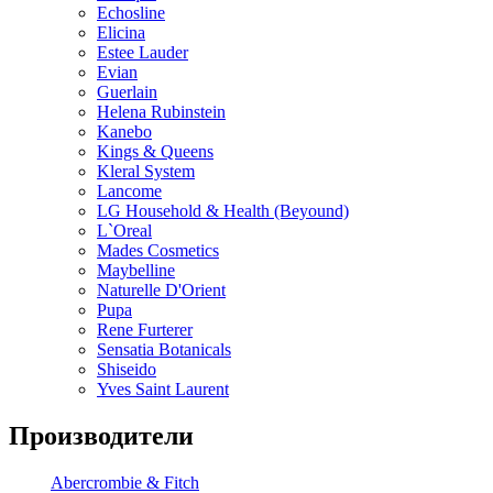
Echosline
Elicina
Estee Lauder
Evian
Guerlain
Helena Rubinstein
Kanebo
Kings & Queens
Kleral System
Lancome
LG Household & Health (Beyound)
L`Oreal
Mades Cosmetics
Maybelline
Naturelle D'Orient
Pupa
Rene Furterer
Sensatia Botanicals
Shiseido
Yves Saint Laurent
Производители
Abercrombie & Fitch