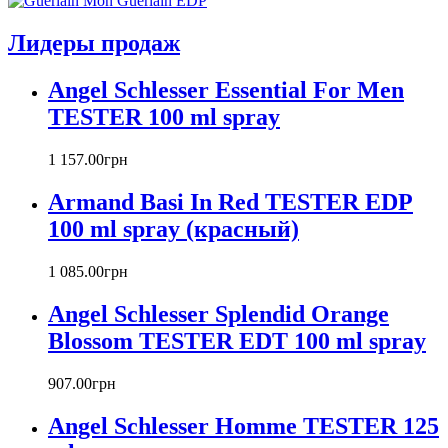
Armand Basi
Atelier Cologne
Лидеры продаж
Azzaro
Badgley Mischka
Angel Schlesser Essential For Men
Baldinini
TESTER 100 ml spray
Banana Republic
Barex
Betty Barclay
1 157
.
00
грн
Beyonce
Armand Basi In Red TESTER EDP
Bill Blass
Biotherm
100 ml spray (красный)
Blumarine
Bond № 9
1 085
.
00
грн
Bottega Veneta
Angel Schlesser Splendid Orange
Boucheron
Bourjois
Blossom TESTER EDT 100 ml spray
Britney Spears
Bruno Banani
907
.
00
грн
Burberry
Angel Schlesser Homme TESTER 125
Bvlgari
Byblos