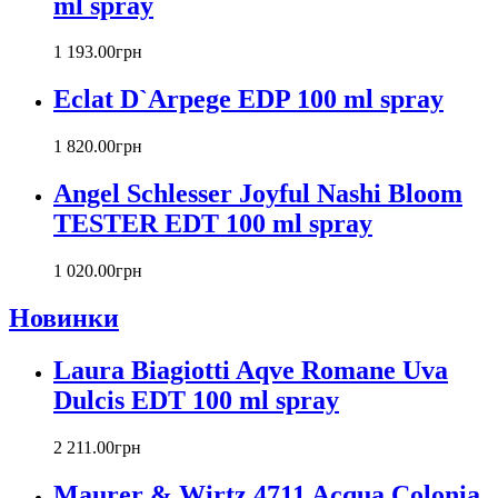
ml spray
Byredo
Cacharel
1 193
.
00
грн
Calvin Klein
Canali
Eclat D`Arpege EDP 100 ml spray
Carla Fracci
Carlos Moya
1 820
.
00
грн
Carolina Herrera
Angel Schlesser Joyful Nashi Bloom
Caron
Cartier
TESTER EDT 100 ml spray
Chanel
Charriol
1 020
.
00
грн
Chevignon
Новинки
Chloe
Chopard
Christian Audigier
Laura Biagiotti Aqve Romane Uva
Christian Dior
Dulcis EDT 100 ml spray
Christian Lacroix
Christina Aguilera
2 211
.
00
грн
Cindy Crawford
Clinique
Maurer & Wirtz 4711 Acqua Colonia