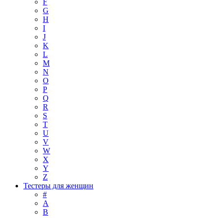
F
G
H
I
J
K
L
M
N
O
P
Q
R
S
T
U
V
W
X
Y
Z
Тестеры для женщин
#
A
B