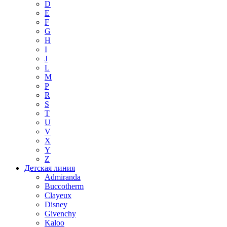
D
E
F
G
H
I
J
L
M
P
R
S
T
U
V
X
Y
Z
Детская линия
Admiranda
Buccotherm
Clayeux
Disney
Givenchy
Kaloo