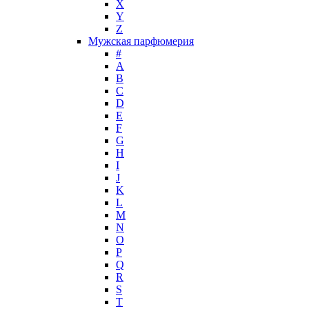
Jimmy Choo
X
Jo Malone
Y
Z
John Galliano
Мужская парфюмерия
John Richmond
#
John Varvatos
A
Joop!
B
C
Jovoy
D
Judith Leiber
E
Juicy Couture
F
Juliette Has A Gun
G
Kanebo
H
I
Karen Low
J
Karl Lagerfeld
K
Keiko Mecheri
L
Kenneth Cole
M
N
Kenzo
O
Kilian
P
Kinski
Q
Kiton
R
Kleral System
S
T
Korloff