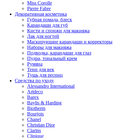
Miss Corolle
Pierre Fabre
Декоративная косметика
Губная помада, блеск
Карандаши для губ
Кисти и спонжи для макияжа
Лак для ногтей
Маскирующие карандаши и корректоры
Наборы для макияжа
Подводка, карандаши для глаз
Пудра, тональный крем
Румяна
Тени для век
Тушь для ресниц
Средства по уходу
Alessandro International
Artdeco
Barex
Baylis & Harding
Biotherm
Bourjois
Chanel
Christian Dior
Clarins
Clinique