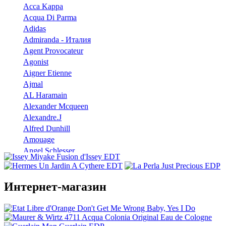
Acca Kappa
Acqua Di Parma
Adidas
Admiranda - Италия
Agent Provocateur
Agonist
Aigner Etienne
Ajmal
AL Haramain
Alexander Mcqueen
Alexandre.J
Alfred Dunhill
Amouage
Angel Schlesser
Anna Sui
Annayake
Annick Goutal
Интернет-магазин
Antonio Banderas
Aramis
Armaf