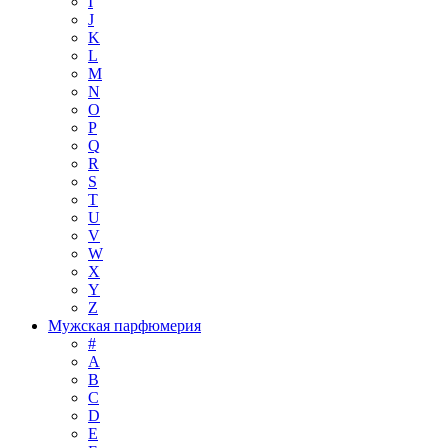
I
J
K
L
M
N
O
P
Q
R
S
T
U
V
W
X
Y
Z
Мужская парфюмерия
#
A
B
C
D
E