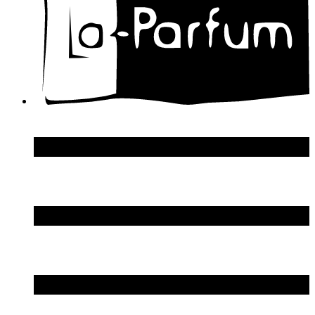
Dolce & Gabbana
Donna Karan
DSquared2
Dupont S.T.
Echosline
Elie Saab
Elizabeth Arden
Elizabeth Taylor
Ellen Tracy
Emanuel Ungaro
Emilio Pucci
Enrico Gi
Eon Productions
Escada
Escentric Molecules
Essential Parfums
Estee Lauder
Estelle Ewen
Etat Libre d`Orange
Etro
Evian