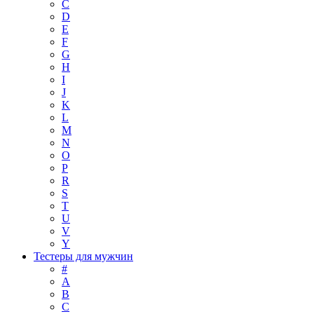
C
D
E
F
G
H
I
J
K
L
M
N
O
P
R
S
T
U
V
Y
Тестеры для мужчин
#
A
B
C