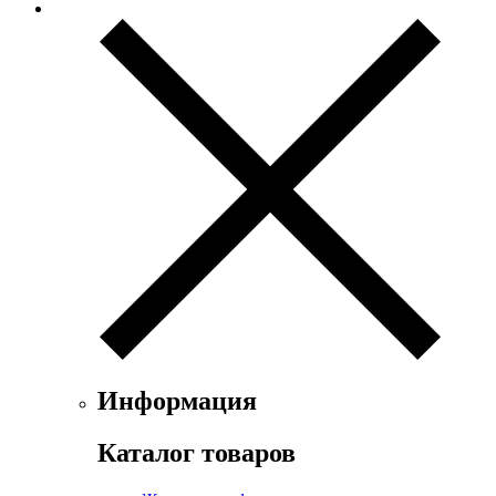
Ex Nihilo
Exte
Faconnable
Fendi
Ferrari
Floris
Franck Boclet
Franck Olivier
Frapin
Geoffrey Beene
Geparlys
Ghost
Gian Marco Venturi
Gianfranco Ferre
Giorgio Armani
Giorgio Monti
Информация
Givenchy
Gritti
Каталог товаров
Gucci
Guerlain