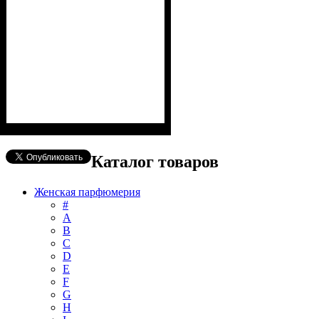
Каталог товаров
Женская парфюмерия
#
А
B
C
D
E
F
G
H