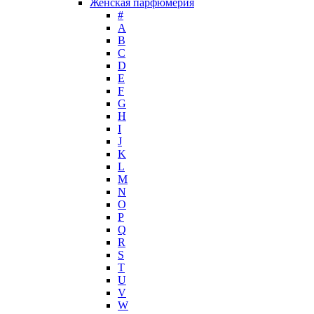
Женская парфюмерия
Guy Laroche
#
Helena Rubinstein
А
Hermes
B
Histoires de Parfums
C
D
Hollister
E
Houbigant
F
Hugh Parsons
G
Hugo Boss
H
I
Humiecki & Graef
J
Iceberg
K
IKKS
L
Il Profvmo
M
Issey Miyake
N
O
J. Del Pozo
P
Jacques Bogart Group
Q
Jean Couturier
R
Jean Patou
S
T
Jean Paul Gaultier
U
Jennifer Lopez
V
Jil Sander
W