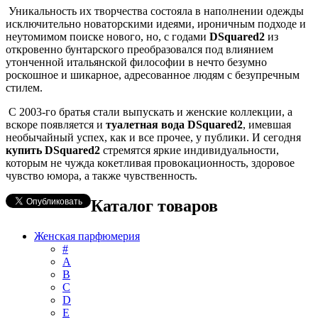
Уникальность их творчества состояла в наполнении одежды
исключительно новаторскими идеями, ироничным подходе и
неутомимом поиске нового, но, с годами
DSquared2
из
откровенно бунтарского преобразовался под влиянием
утонченной итальянской философии в нечто безумно
роскошное и шикарное, адресованное людям с безупречным
стилем.
С 2003-го братья стали выпускать и женские коллекции, а
вскоре появляется и
туалетная вода DSquared2
, имевшая
необычайный успех, как и все прочее, у публики. И сегодня
купить DSquared2
стремятся яркие индивидуальности,
которым не чужда кокетливая провокационность, здоровое
чувство юмора, а также чувственность.
Каталог товаров
Женская парфюмерия
#
А
B
C
D
E