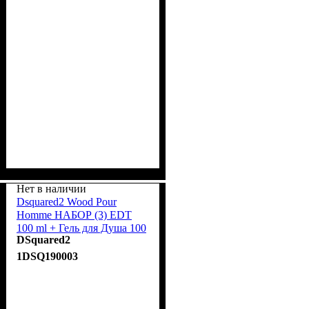
Нет в наличии
Dsquared2 Wood Pour
Homme НАБОР (3) EDT
100 ml + Гель для Душа 100
DSquared2
ml + Кошелёк
1DSQ190003