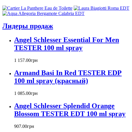
Antonio Banderas
Aramis
Armaf
Armand Basi
Лидеры продаж
Atelier Cologne
Azzaro
Angel Schlesser Essential For Men
Badgley Mischka
Baldinini
TESTER 100 ml spray
Banana Republic
Barex
1 157
.
00
грн
Betty Barclay
Armand Basi In Red TESTER EDP
Beyonce
Bill Blass
100 ml spray (красный)
Biotherm
Blumarine
1 085
.
00
грн
Bond № 9
Bottega Veneta
Angel Schlesser Splendid Orange
Boucheron
Blossom TESTER EDT 100 ml spray
Bourjois
Britney Spears
907
.
00
грн
Bruno Banani