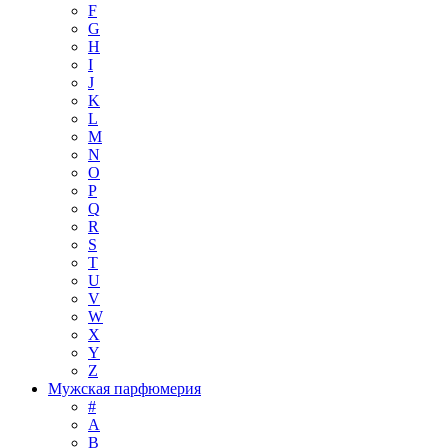
F
G
H
I
J
K
L
M
N
O
P
Q
R
S
T
U
V
W
X
Y
Z
Мужская парфюмерия
#
A
B