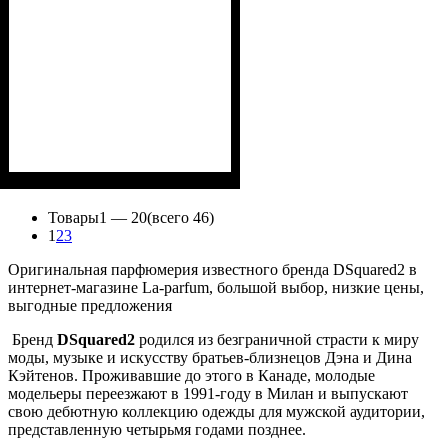
Товары
1 —
20
(всего 46)
1
2
3
Оригинальная парфюмерия известного бренда DSquared2 в
интернет-магазине La-parfum, большой выбор, низкие цены,
выгодные предложения
Бренд
DSquared2
родился из безграничной страсти к миру
моды, музыке и искусству братьев-близнецов Дэна и Дина
Кэйтенов. Проживавшие до этого в Канаде, молодые
модельеры переезжают в 1991-году в Милан и выпускают
свою дебютную коллекцию одежды для мужской аудитории,
представленную четырьмя годами позднее.