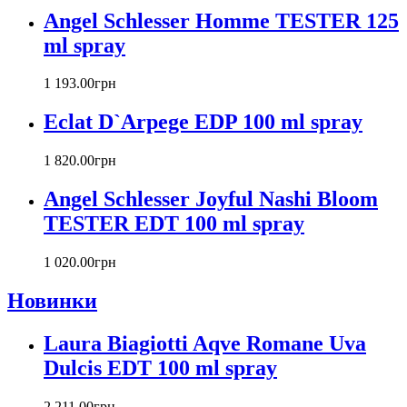
Burberry
Angel Schlesser Homme TESTER 125
Bvlgari
ml spray
Byblos
Byredo
1 193
.
00
грн
Cacharel
Calvin Klein
Eclat D`Arpege EDP 100 ml spray
Canali
Carla Fracci
1 820
.
00
грн
Carlos Moya
Carolina Herrera
Angel Schlesser Joyful Nashi Bloom
Caron
TESTER EDT 100 ml spray
Cartier
Chanel
1 020
.
00
грн
Charriol
Chevignon
Новинки
Chloe
Chopard
Laura Biagiotti Aqve Romane Uva
Christian Audigier
Dulcis EDT 100 ml spray
Christian Dior
Christian Lacroix
2 211
.
00
грн