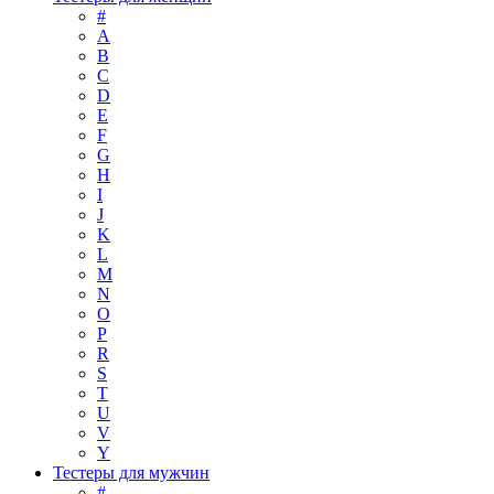
#
A
B
C
D
E
F
G
H
I
J
K
L
M
N
O
P
R
S
T
U
V
Y
Тестеры для мужчин
#