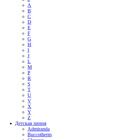
A
B
C
D
E
F
G
H
I
J
L
M
P
R
S
T
U
V
X
Y
Z
Детская линия
Admiranda
Buccotherm