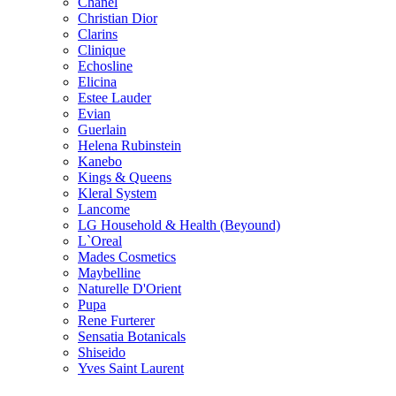
Chanel
Christian Dior
Clarins
Clinique
Echosline
Elicina
Estee Lauder
Evian
Guerlain
Helena Rubinstein
Kanebo
Kings & Queens
Kleral System
Lancome
LG Household & Health (Beyound)
L`Oreal
Mades Cosmetics
Maybelline
Naturelle D'Orient
Pupa
Rene Furterer
Sensatia Botanicals
Shiseido
Yves Saint Laurent