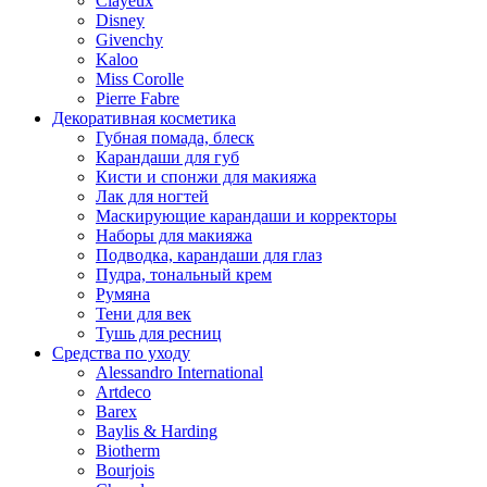
Clayeux
Disney
Givenchy
Kaloo
Miss Corolle
Pierre Fabre
Декоративная косметика
Губная помада, блеск
Карандаши для губ
Кисти и спонжи для макияжа
Лак для ногтей
Маскирующие карандаши и корректоры
Наборы для макияжа
Подводка, карандаши для глаз
Пудра, тональный крем
Румяна
Тени для век
Тушь для ресниц
Средства по уходу
Alessandro International
Artdeco
Barex
Baylis & Harding
Biotherm
Bourjois