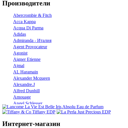
Производители
Abercrombie & Fitch
Acca Kappa
Acqua Di Parma
Adidas
Admiranda - Италия
Agent Provocateur
Agonist
Aigner Etienne
Ajmal
AL Haramain
Alexander Mcqueen
Alexandre.J
Alfred Dunhill
Amouage
Angel Schlesser
Anna Sui
Annayake
Annick Goutal
Интернет-магазин