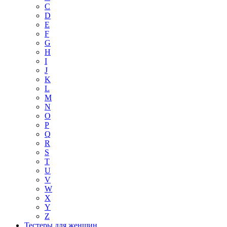
C
D
E
F
G
H
I
J
K
L
M
N
O
P
Q
R
S
T
U
V
W
X
Y
Z
Тестеры для женщин