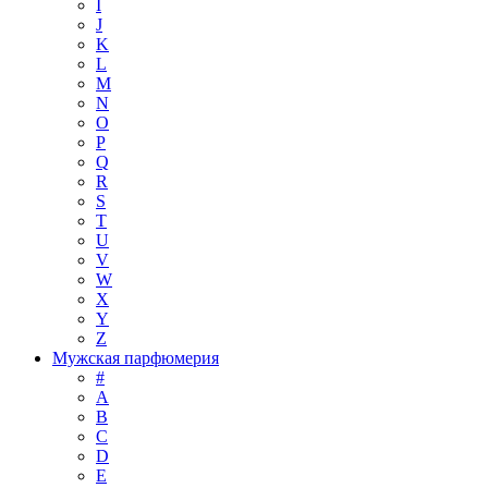
I
J
K
L
M
N
O
P
Q
R
S
T
U
V
W
X
Y
Z
Мужская парфюмерия
#
A
B
C
D
E