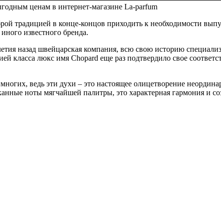
ыгодным ценам в интернет-магазине La-parfum
оброй традицией в конце-концов приходить к необходимости вы
иного известного бренда.
летия назад швейцарская компания, всю свою историю специали
цией класса люкс имя Chopard еще раз подтвердило свое соотв
огих, ведь эти духи – это настоящее олицетворение неординарно
анные ноты мягчайшей палитры, это характерная гармония и соз