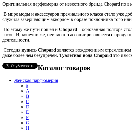
Оригинальная парфюмерия от известного бренда Сhopard по в
В мире моды и аксессуаров премиального класса стало уже д
служила завершающим аккордом в образе поклонника того или 
По этому же пути пошел и
Chopard
– основанная полтора сто
часов. И, конечно же, неизменно ассоциировавшееся с продук
деятельности.
Сегодня
купить Chopard
является вожделенным стремлением мн
даже более чем безупречен.
Туалетная вода Chopard
это изыск
Каталог товаров
Женская парфюмерия
#
А
B
C
D
E
F
G
H