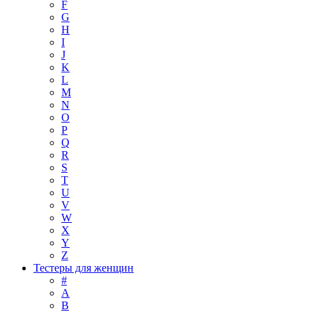
F
G
H
I
J
K
L
M
N
O
P
Q
R
S
T
U
V
W
X
Y
Z
Тестеры для женщин
#
A
B