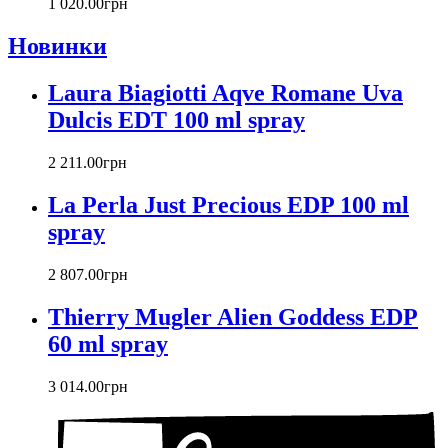
1 020
.
00
грн
Новинки
Laura Biagiotti Aqve Romane Uva
Dulcis EDT 100 ml spray
2 211
.
00
грн
La Perla Just Precious EDP 100 ml
spray
2 807
.
00
грн
Thierry Mugler Alien Goddess EDP
60 ml spray
3 014
.
00
грн