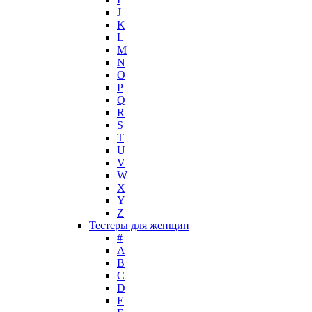
J
K
L
M
N
O
P
Q
R
S
T
U
V
W
X
Y
Z
Тестеры для женщин
#
A
B
C
D
E