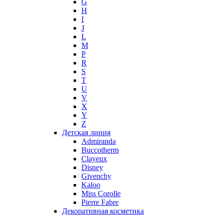
G
H
I
J
L
M
P
R
S
T
U
V
X
Y
Z
Детская линия
Admiranda
Buccotherm
Clayeux
Disney
Givenchy
Kaloo
Miss Corolle
Pierre Fabre
Декоративная косметика