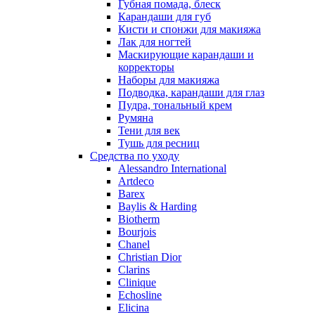
Губная помада, блеск
Карандаши для губ
Кисти и спонжи для макияжа
Лак для ногтей
Маскирующие карандаши и
корректоры
Наборы для макияжа
Подводка, карандаши для глаз
Пудра, тональный крем
Румяна
Тени для век
Тушь для ресниц
Средства по уходу
Alessandro International
Artdeco
Barex
Baylis & Harding
Biotherm
Bourjois
Chanel
Christian Dior
Clarins
Clinique
Echosline
Elicina