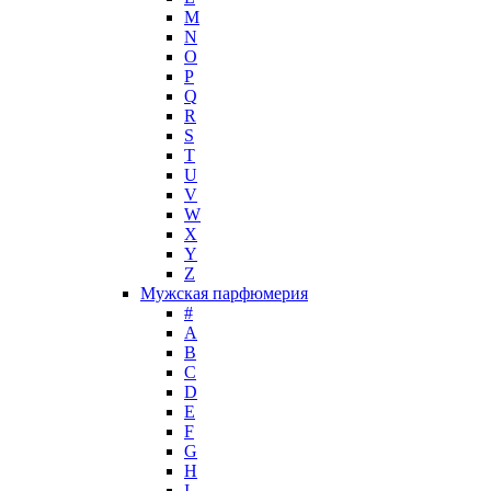
M
N
O
P
Q
R
S
T
U
V
W
X
Y
Z
Мужская парфюмерия
#
A
B
C
D
E
F
G
H
I