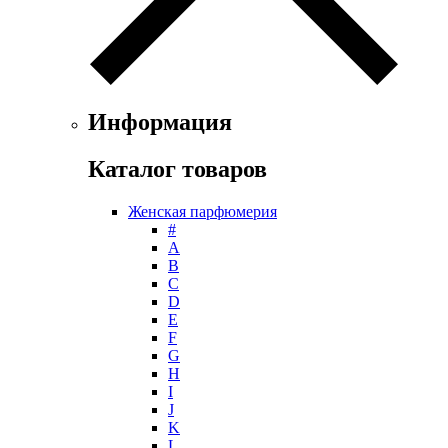
Информация
Каталог товаров
Женская парфюмерия
#
А
B
C
D
E
F
G
H
I
J
K
L