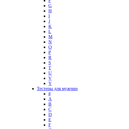
F
G
H
I
J
K
L
M
N
O
P
R
S
T
U
V
Y
Тестеры для мужчин
#
A
B
C
D
E
F