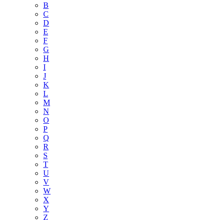
B
C
D
E
F
G
H
I
J
K
L
M
N
O
P
Q
R
S
T
U
V
W
X
Y
Z