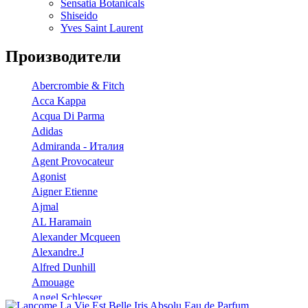
Sensatia Botanicals
Shiseido
Yves Saint Laurent
Производители
Abercrombie & Fitch
Acca Kappa
Acqua Di Parma
Adidas
Admiranda - Италия
Agent Provocateur
Agonist
Aigner Etienne
Ajmal
AL Haramain
Alexander Mcqueen
Alexandre.J
Alfred Dunhill
Amouage
Angel Schlesser