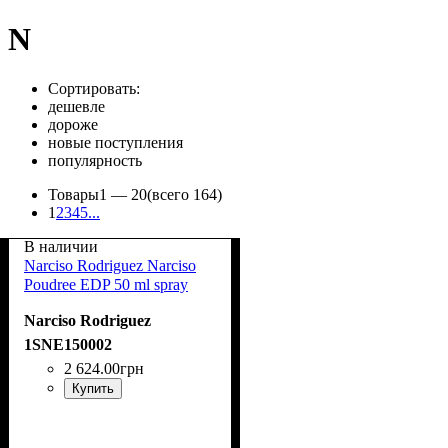
N
Сортировать:
дешевле
дороже
новые поступления
популярность
Товары
1 —
20
(всего 164)
1
2
3
4
5
...
В наличии
Narciso Rodriguez Narciso
Poudree EDP 50 ml spray
Narciso Rodriguez
1SNE150002
2 624
.
00
грн
Купить