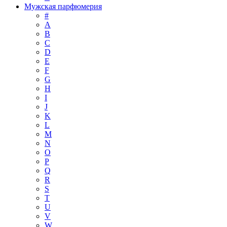
Мужская парфюмерия
#
A
B
C
D
E
F
G
H
I
J
K
L
M
N
O
P
Q
R
S
T
U
V
W