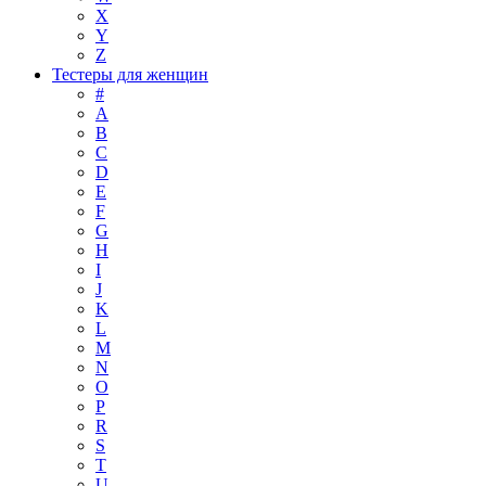
X
Y
Z
Тестеры для женщин
#
A
B
C
D
E
F
G
H
I
J
K
L
M
N
O
P
R
S
T
U