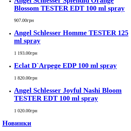
Angel Schlesser Splendid Orange
Bourjois
Blossom TESTER EDT 100 ml spray
Britney Spears
Bruno Banani
907
.
00
грн
Burberry
Angel Schlesser Homme TESTER 125
Bvlgari
Byblos
ml spray
Byredo
Cacharel
1 193
.
00
грн
Calvin Klein
Canali
Eclat D`Arpege EDP 100 ml spray
Carla Fracci
Carlos Moya
1 820
.
00
грн
Carolina Herrera
Angel Schlesser Joyful Nashi Bloom
Caron
Cartier
TESTER EDT 100 ml spray
Chanel
Charriol
1 020
.
00
грн
Chevignon
Новинки
Chloe
Chopard