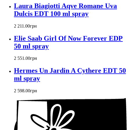
Christian Audigier
Laura Biagiotti Aqve Romane Uva
Christian Dior
Dulcis EDT 100 ml spray
Christian Lacroix
Christina Aguilera
2 211
.
00
грн
Cindy Crawford
Clinique
Elie Saab Girl Of Now Forever EDP
Clive Christian
50 ml spray
CnR Create
Cofinluxe
2 551
.
00
грн
Comme Des Garcons
Costume National
Hermes Un Jardin A Cythere EDT 50
Couch
ml spray
Courreges
Creed
2 598
.
00
грн
Cristiano Ronaldo
Cristobal Balenciaga
Cuarzo Signature
Cuba Paris
D'orsay
Damien Bash