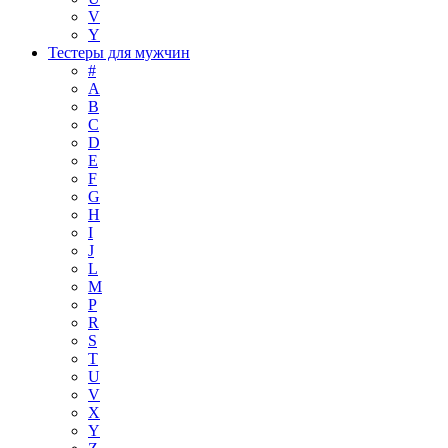
V
Y
Тестеры для мужчин
#
A
B
C
D
E
F
G
H
I
J
L
M
P
R
S
T
U
V
X
Y