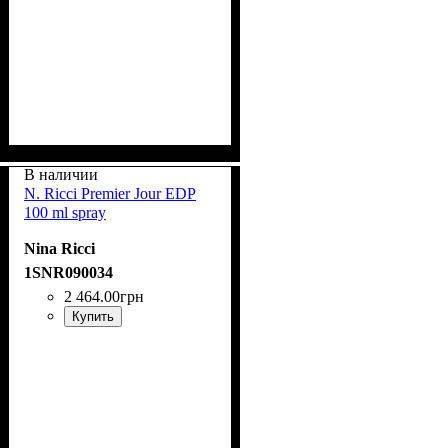
В наличии
N. Ricci Premier Jour EDP
100 ml spray
Nina Ricci
1SNR090034
2 464
.
00
грн
Купить