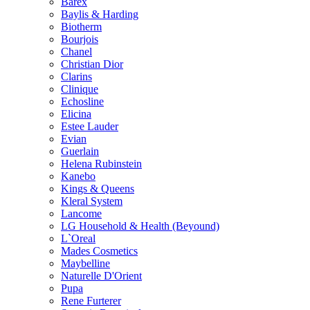
Barex
Baylis & Harding
Biotherm
Bourjois
Chanel
Christian Dior
Clarins
Clinique
Echosline
Elicina
Estee Lauder
Evian
Guerlain
Helena Rubinstein
Kanebo
Kings & Queens
Kleral System
Lancome
LG Household & Health (Beyound)
L`Oreal
Mades Cosmetics
Maybelline
Naturelle D'Orient
Pupa
Rene Furterer