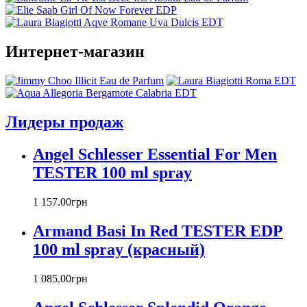
Anna Sui
Annayake
Annick Goutal
Интернет-магазин
Antonio Banderas
Aramis
Armaf
Armand Basi
Atelier Cologne
Лидеры продаж
Azzaro
Badgley Mischka
Angel Schlesser Essential For Men
Baldinini
TESTER 100 ml spray
Banana Republic
Barex
Betty Barclay
1 157
.
00
грн
Beyonce
Armand Basi In Red TESTER EDP
Bill Blass
Biotherm
100 ml spray (красный)
Blumarine
Bond № 9
1 085
.
00
грн
Bottega Veneta
Boucheron