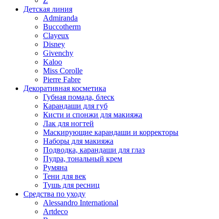
Z
Детская линия
Admiranda
Buccotherm
Clayeux
Disney
Givenchy
Kaloo
Miss Corolle
Pierre Fabre
Декоративная косметика
Губная помада, блеск
Карандаши для губ
Кисти и спонжи для макияжа
Лак для ногтей
Маскирующие карандаши и корректоры
Наборы для макияжа
Подводка, карандаши для глаз
Пудра, тональный крем
Румяна
Тени для век
Тушь для ресниц
Средства по уходу
Alessandro International
Artdeco