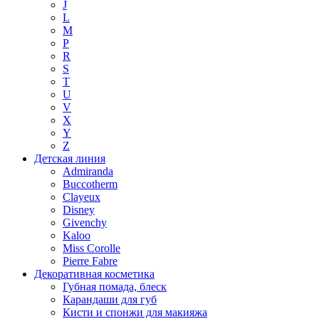
J
L
M
P
R
S
T
U
V
X
Y
Z
Детская линия
Admiranda
Buccotherm
Clayeux
Disney
Givenchy
Kaloo
Miss Corolle
Pierre Fabre
Декоративная косметика
Губная помада, блеск
Карандаши для губ
Кисти и спонжи для макияжа