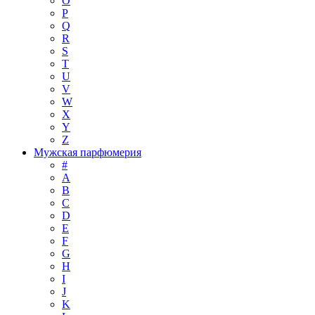
O
P
Q
R
S
T
U
V
W
X
Y
Z
Мужская парфюмерия
#
A
B
C
D
E
F
G
H
I
J
K