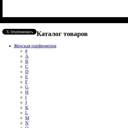
Каталог товаров
Женская парфюмерия
#
А
B
C
D
E
F
G
H
I
J
K
L
M
N