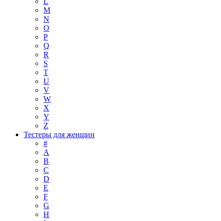
L
M
N
O
P
Q
R
S
T
U
V
W
X
Y
Z
Тестеры для женщин
#
A
B
C
D
E
F
G
H