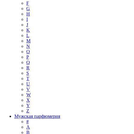
F
G
H
I
J
K
L
M
N
O
P
Q
R
S
T
U
V
W
X
Y
Z
Мужская парфюмерия
#
A
B