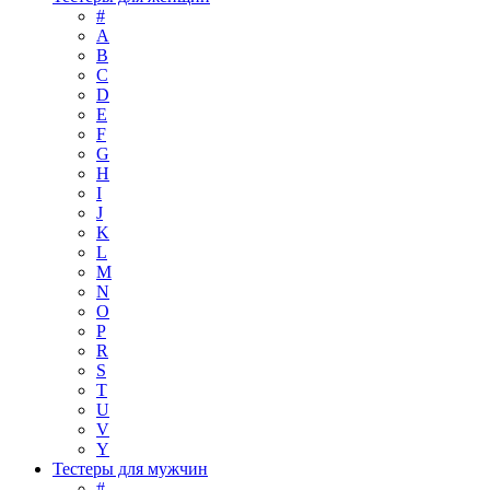
#
A
B
C
D
E
F
G
H
I
J
K
L
M
N
O
P
R
S
T
U
V
Y
Тестеры для мужчин
#