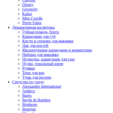
Clayeux
Disney
Givenchy
Kaloo
Miss Corolle
Pierre Fabre
Декоративная косметика
Губная помада, блеск
Карандаши для губ
Кисти и спонжи для макияжа
Лак для ногтей
Маскирующие карандаши и корректоры
Наборы для макияжа
Подводка, карандаши для глаз
Пудра, тональный крем
Румяна
Тени для век
Тушь для ресниц
Средства по уходу
Alessandro International
Artdeco
Barex
Baylis & Harding
Biotherm
Bourjois