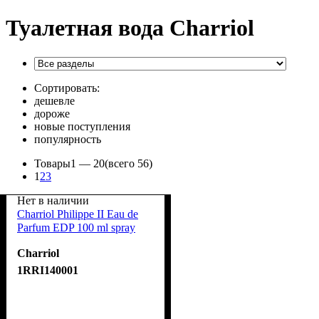
Туалетная вода Charriol
Сортировать:
дешевле
дороже
новые поступления
популярность
Товары
1 —
20
(всего 56)
1
2
3
Нет в наличии
Charriol Philippe II Eau de
Parfum EDP 100 ml spray
Charriol
1RRI140001