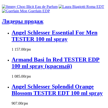
Antonio Banderas
Aramis
Armaf
Armand Basi
Лидеры продаж
Atelier Cologne
Azzaro
Angel Schlesser Essential For Men
Badgley Mischka
Baldinini
TESTER 100 ml spray
Banana Republic
Barex
1 157
.
00
грн
Betty Barclay
Armand Basi In Red TESTER EDP
Beyonce
Bill Blass
100 ml spray (красный)
Biotherm
Blumarine
1 085
.
00
грн
Bond № 9
Bottega Veneta
Angel Schlesser Splendid Orange
Boucheron
Blossom TESTER EDT 100 ml spray
Bourjois
Britney Spears
907
.
00
грн
Bruno Banani