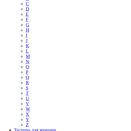
C
D
E
F
G
H
I
J
K
L
M
N
O
P
Q
R
S
T
U
V
W
X
Y
Z
Тестеры для женщин