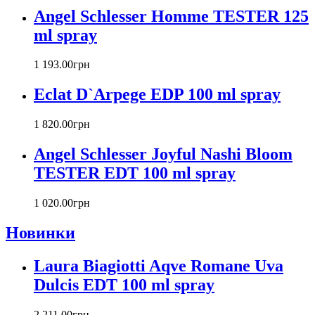
Burberry
Angel Schlesser Homme TESTER 125
Bvlgari
ml spray
Byblos
Byredo
1 193
.
00
грн
Cacharel
Calvin Klein
Eclat D`Arpege EDP 100 ml spray
Canali
Carla Fracci
1 820
.
00
грн
Carlos Moya
Carolina Herrera
Angel Schlesser Joyful Nashi Bloom
Caron
TESTER EDT 100 ml spray
Cartier
Chanel
1 020
.
00
грн
Charriol
Chevignon
Новинки
Chloe
Chopard
Laura Biagiotti Aqve Romane Uva
Christian Audigier
Dulcis EDT 100 ml spray
Christian Dior
Christian Lacroix
2 211
.
00
грн