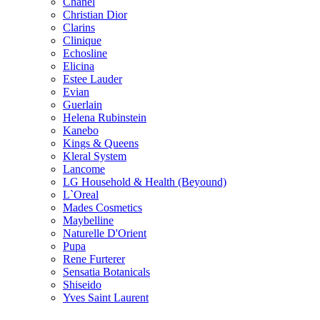
Chanel
Christian Dior
Clarins
Clinique
Echosline
Elicina
Estee Lauder
Evian
Guerlain
Helena Rubinstein
Kanebo
Kings & Queens
Kleral System
Lancome
LG Household & Health (Beyound)
L`Oreal
Mades Cosmetics
Maybelline
Naturelle D'Orient
Pupa
Rene Furterer
Sensatia Botanicals
Shiseido
Yves Saint Laurent