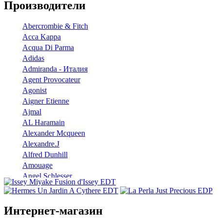
Производители
Abercrombie & Fitch
Acca Kappa
Acqua Di Parma
Adidas
Admiranda - Италия
Agent Provocateur
Agonist
Aigner Etienne
Ajmal
AL Haramain
Alexander Mcqueen
Alexandre.J
Alfred Dunhill
Amouage
Angel Schlesser
Anna Sui
Annayake
Annick Goutal
Интернет-магазин