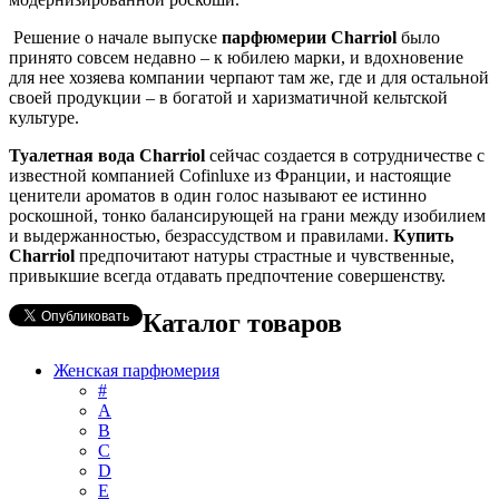
Решение о начале выпуске
парфюмерии Charriol
было
принято совсем недавно – к юбилею марки, и вдохновение
для нее хозяева компании черпают там же, где и для остальной
своей продукции – в богатой и харизматичной кельтской
культуре.
Туалетная вода Charriol
сейчас создается в сотрудничестве с
известной компанией Cofinluxe из Франции, и настоящие
ценители ароматов в один голос называют ее истинно
роскошной, тонко балансирующей на грани между изобилием
и выдержанностью, безрассудством и правилами.
Купить
Charriol
предпочитают натуры страстные и чувственные,
привыкшие всегда отдавать предпочтение совершенству.
Каталог товаров
Женская парфюмерия
#
А
B
C
D
E