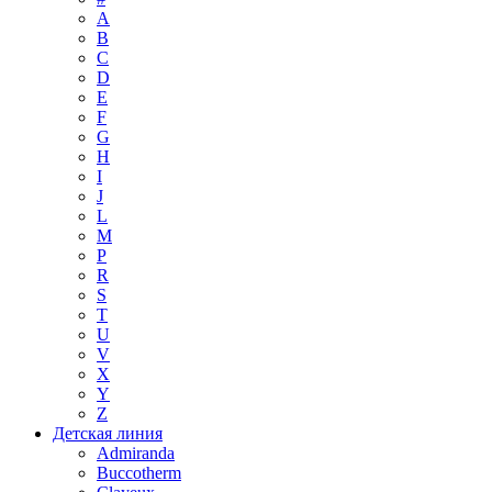
A
B
C
D
E
F
G
H
I
J
L
M
P
R
S
T
U
V
X
Y
Z
Детская линия
Admiranda
Buccotherm