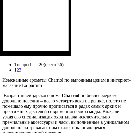
Товары
1 —
20
(всего 56)
1
2
3
Изысканные ароматы Charriol по выгодным ценам в интернет-
магазине La-parfum
Возраст швейцарского дома
Charriol
по бизнес-меркам
довольно невелик – всего четверть века на рынке, но, это не
помешало ему прочно прописаться в рядах самых ярких и
престижных деятелей современного мира моды. Вначале
узкая его специализация охватывала исключительно
премиальные аксессуары и часы, выполненные в уникальном
довольно экстравагантном стиле, поклоняющемся
модернизированной роскоши.