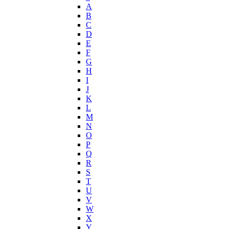
Helena Rubinstein
А
Hermes
B
Histoires de Parfums
C
D
Hollister
E
Houbigant
F
Hugh Parsons
G
Hugo Boss
H
I
Humiecki & Graef
J
Iceberg
K
IKKS
L
Il Profvmo
M
Issey Miyake
N
O
J. Del Pozo
P
Jacques Bogart Group
Q
Jean Couturier
R
Jean Patou
S
T
Jean Paul Gaultier
U
Jennifer Lopez
V
Jil Sander
W
Jimmy Choo
X
Jo Malone
Y