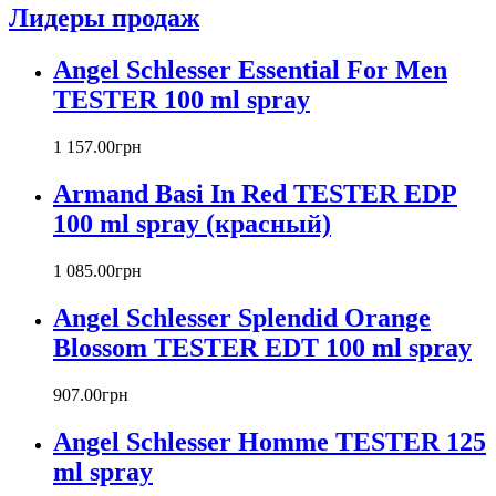
Лидеры продаж
Azzaro
Badgley Mischka
Angel Schlesser Essential For Men
Baldinini
TESTER 100 ml spray
Banana Republic
Barex
Betty Barclay
1 157
.
00
грн
Beyonce
Armand Basi In Red TESTER EDP
Bill Blass
Biotherm
100 ml spray (красный)
Blumarine
Bond № 9
1 085
.
00
грн
Bottega Veneta
Angel Schlesser Splendid Orange
Boucheron
Bourjois
Blossom TESTER EDT 100 ml spray
Britney Spears
Bruno Banani
907
.
00
грн
Burberry
Angel Schlesser Homme TESTER 125
Bvlgari
Byblos
ml spray
Byredo