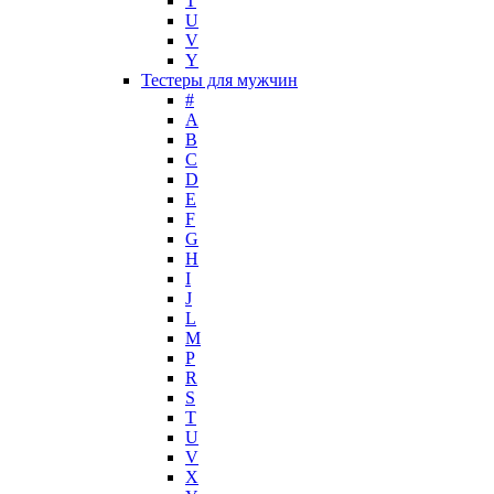
T
Mark Buxton
U
Masaki Matsushima
V
Maurer & Wirtz
Y
Max Deville
Тестеры для мужчин
Max Factor
#
A
Max Mara
B
Maybelline
C
Mercedes-Benz
D
Mexx
E
F
Michael Kors
G
Miller et Bertaux
H
Missoni
I
Miu Miu
J
Molton Brown
L
M
Montale
P
Montblanc
R
Moschino
S
Naomi Campbell
T
U
Narciso Rodriguez
V
Nasomatto
X
Nike