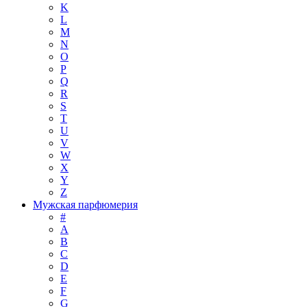
K
L
M
N
O
P
Q
R
S
T
U
V
W
X
Y
Z
Мужская парфюмерия
#
A
B
C
D
E
F
G