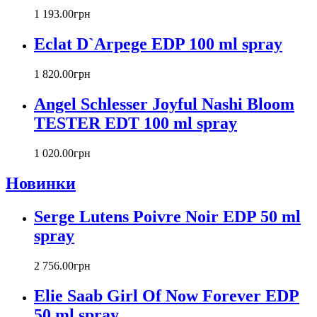
Cacharel
1 193
.
00
грн
Calvin Klein
Canali
Eclat D`Arpege EDP 100 ml spray
Carla Fracci
Carlos Moya
1 820
.
00
грн
Carolina Herrera
Angel Schlesser Joyful Nashi Bloom
Caron
Cartier
TESTER EDT 100 ml spray
Chanel
Charriol
1 020
.
00
грн
Chevignon
Новинки
Chloe
Chopard
Christian Audigier
Serge Lutens Poivre Noir EDP 50 ml
Christian Dior
spray
Christian Lacroix
Christina Aguilera
2 756
.
00
грн
Cindy Crawford
Clinique
Elie Saab Girl Of Now Forever EDP
Clive Christian
50 ml spray