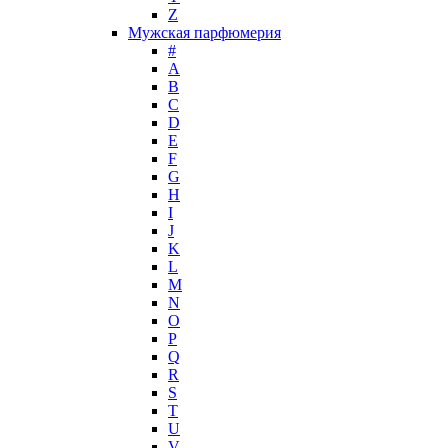
Z
John Galliano
Мужская парфюмерия
John Richmond
#
John Varvatos
A
Joop!
B
C
Jovoy
D
Judith Leiber
E
Juicy Couture
F
Juliette Has A Gun
G
Kanebo
H
I
Karen Low
J
Karl Lagerfeld
K
Keiko Mecheri
L
Kenneth Cole
M
N
Kenzo
O
Kilian
P
Kinski
Q
Kiton
R
Kleral System
S
T
Korloff
U
L'Artisan Parfumeur
V