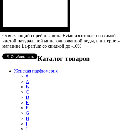
Освежающий спрей для лица Evian изготовлен из самой
чистой натуральной минерализованной воды, в интернет-
магазине La-parfum со скидкой до -10%
Каталог товаров
Женская парфюмерия
#
А
B
C
D
E
F
G
H
I
J