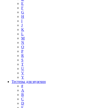
E
F
G
H
I
J
K
L
M
N
O
P
R
S
T
U
V
Y
Тестеры для мужчин
#
A
B
C
D
E