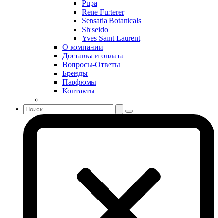
Pupa
Sergio Tacchini
Rene Furterer
Sensatia Botanicals
Shakira
Shiseido
Shiseido
Yves Saint Laurent
Sisley
О компании
Sonia Rykiel
Доставка и оплата
Stella McCartney
Вопросы-Ответы
Бренды
Stephane Humbert Lucas 777
Парфюмы
Swarovski
Контакты
Syed Junaid Alam
Teo Cabanel
Thalac
The Different Company
The Vagabond Prince
The Voice
Thierry Mugler
Tiffany & Co
Tiziana Terenzi
Tom Ford
Tommy Hilfiger
Torrente