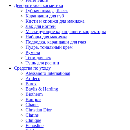
Pierre Fabre
Декоративная косметика
Губная помада, блеск
Карандаши для губ
Кисти и спонжи для макияжа
Лак для ногтей
Маскирующие карандаши и корректоры
Наборы для макияжа
Подводка, карандаши для глаз
Пудра, тональный крем
Румяна
Тени для век
Тушь для ресниц
Средства по уходу
Alessandro International
Artdeco
Barex
Baylis & Harding
Biotherm
Bourjois
Chanel
Christian Dior
Clarins
Clinique
Echosline