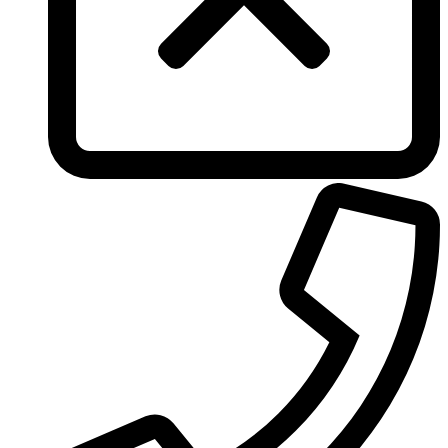
Tous
True Religion
Trussardi
Ungaro
United Colors of Benetton
Univerlook
Valentino
Van Cleef & Arpels
Van Gils
Vanderbilt
Vera Wang
Versace
Victoria's Secret
Victorinox Swiss Army
Viktor & Rolf
Vince Camuto
Xerjoff
Yohji Yamamoto
Yves Rocher
Yves Saint Laurent