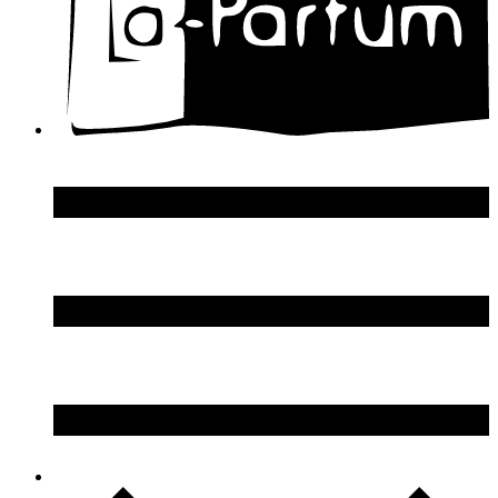
DSquared2
Dupont S.T.
Echosline
Elie Saab
Elizabeth Arden
Elizabeth Taylor
Ellen Tracy
Emanuel Ungaro
Emilio Pucci
Enrico Gi
Eon Productions
Escada
Escentric Molecules
Essential Parfums
Estee Lauder
Estelle Ewen
Etat Libre d`Orange
Etro
Evian
Ex Nihilo