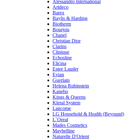
Alessandro International
Pierre Guillaume
Artdeco
Prada
Barex
Princesse Marina De Bourbon
Baylis & Harding
Profumi di Pantelleria
Biotherm
Bourjois
Pupa
Chanel
Ralph Lauren
Christian Dior
Ramon Molvizar
Clarins
Rampage
Clinique
Remy Latour
Echosline
Elicina
Repetto
Estee Lauder
Roberto Cavalli
Evian
Roberto Verino
Guerlain
Roccobarocco
Helena Rubinstein
Kanebo
Rochas
Kings & Queens
Rubino Cosmetics
Kleral System
S. Oliver
Lancome
Salvador Dali
LG Household & Health (Beyound)
Salvatore Ferragamo
L`Oreal
Mades Cosmetics
Sarah Jessica Parker
Maybelline
Sean John
Naturelle D'Orient
Serge Lutens