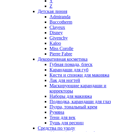
Y
Nikos
Z
Nina Ricci
Детская линия
Admiranda
Nino Cerruti
Buccotherm
Nuhi
Clayeux
Nu_Be
Disney
Odin
Givenchy
Kaloo
Olfactive Studio
Miss Corolle
Oscar De La Renta
Pierre Fabre
Otoori
Декоративная косметика
Paco Rabanne
Губная помада, блеск
Paloma Picasso
Карандаши для губ
Кисти и спонжи для макияжа
Parfumerie Generale
Лак для ногтей
Parfums de Marly
Маскирующие карандаши и
Patrizia Pepe
корректоры
Paul Smith
Наборы для макияжа
Подводка, карандаши для глаз
Penhaligon's
Пудра, тональный крем
Pepe Jeans
Румяна
Perry Ellis
Тени для век
Peynet
Тушь для ресниц
Pierre Balmain
Средства по уходу