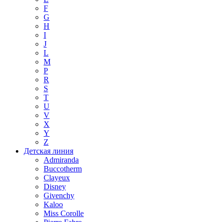
F
G
H
I
J
L
M
P
R
S
T
U
V
X
Y
Z
Детская линия
Admiranda
Buccotherm
Clayeux
Disney
Givenchy
Kaloo
Miss Corolle