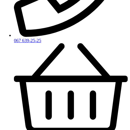
Zadig & Voltaire
Zarkoperfume
Zegna
Zirh
067 639-25-25