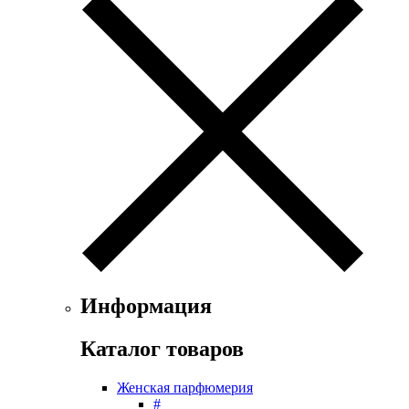
Exte
Faconnable
Fendi
Ferrari
Floris
Franck Boclet
Franck Olivier
Frapin
Geoffrey Beene
Geparlys
Ghost
Gian Marco Venturi
Gianfranco Ferre
Giorgio Armani
Giorgio Monti
Информация
Givenchy
Gritti
Каталог товаров
Gucci
Guerlain
Женская парфюмерия
Guy Laroche
#