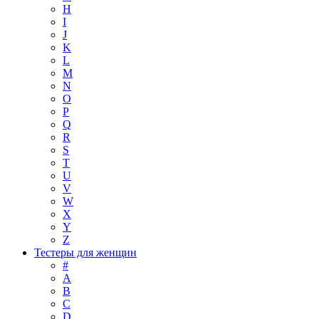
H
I
J
K
L
M
N
O
P
Q
R
S
T
U
V
W
X
Y
Z
Тестеры для женщин
#
A
B
C
D