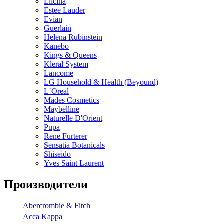
Elicina
Estee Lauder
Evian
Guerlain
Helena Rubinstein
Kanebo
Kings & Queens
Kleral System
Lancome
LG Household & Health (Beyound)
L`Oreal
Mades Cosmetics
Maybelline
Naturelle D'Orient
Pupa
Rene Furterer
Sensatia Botanicals
Shiseido
Yves Saint Laurent
Производители
Abercrombie & Fitch
Acca Kappa