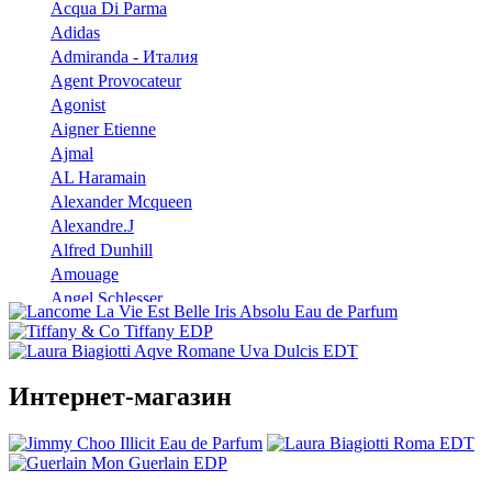
Acqua Di Parma
Adidas
Admiranda - Италия
Agent Provocateur
Agonist
Aigner Etienne
Ajmal
AL Haramain
Alexander Mcqueen
Alexandre.J
Alfred Dunhill
Amouage
Angel Schlesser
Anna Sui
Annayake
Annick Goutal
Интернет-магазин
Antonio Banderas
Aramis
Armaf
Armand Basi
Atelier Cologne