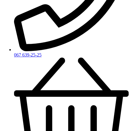
Yves Saint Laurent
Zadig & Voltaire
Zarkoperfume
Zegna
Zirh
067 639-25-25