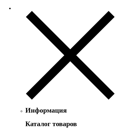
Ex Nihilo
Exte
Faconnable
Fendi
Ferrari
Floris
Franck Boclet
Franck Olivier
Frapin
Geoffrey Beene
Geparlys
Ghost
Gian Marco Venturi
Gianfranco Ferre
Giorgio Armani
Giorgio Monti
Givenchy
Информация
Gritti
Gucci
Каталог товаров
Guerlain