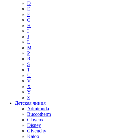
D
E
F
G
H
I
J
L
M
P
R
S
T
U
V
X
Y
Z
Детская линия
Admiranda
Buccotherm
Clayeux
Disney
Givenchy
Kaloo