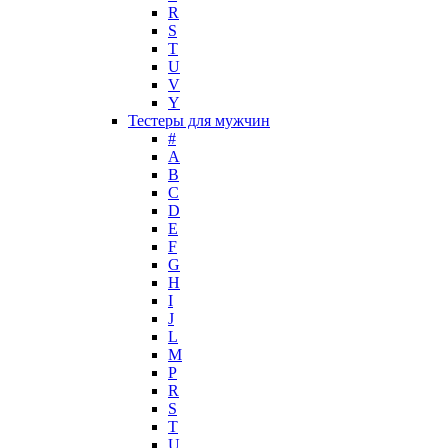
Maria Sharapova
R
S
Mark Buxton
T
Masaki Matsushima
U
Maurer & Wirtz
V
Max Deville
Y
Max Factor
Тестеры для мужчин
#
Max Mara
A
Maybelline
B
Mercedes-Benz
C
Mexx
D
E
Michael Kors
F
Miller et Bertaux
G
Missoni
H
Miu Miu
I
Molton Brown
J
L
Montale
M
Montblanc
P
Moschino
R
Naomi Campbell
S
T
Narciso Rodriguez
U