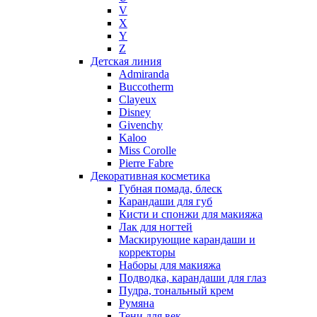
Nasomatto
V
Nike
X
Nikos
Y
Nina Ricci
Z
Детская линия
Nino Cerruti
Admiranda
Nuhi
Buccotherm
Nu_Be
Clayeux
Odin
Disney
Givenchy
Olfactive Studio
Kaloo
Oscar De La Renta
Miss Corolle
Otoori
Pierre Fabre
Paco Rabanne
Декоративная косметика
Paloma Picasso
Губная помада, блеск
Карандаши для губ
Parfumerie Generale
Кисти и спонжи для макияжа
Parfums de Marly
Лак для ногтей
Patrizia Pepe
Маскирующие карандаши и
Paul Smith
корректоры
Наборы для макияжа
Penhaligon's
Подводка, карандаши для глаз
Pepe Jeans
Пудра, тональный крем
Perry Ellis
Румяна
Peynet
Тени для век