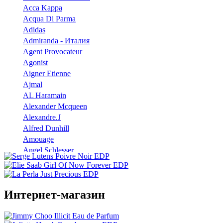
Acca Kappa
Acqua Di Parma
Adidas
Admiranda - Италия
Agent Provocateur
Agonist
Aigner Etienne
Ajmal
AL Haramain
Alexander Mcqueen
Alexandre.J
Alfred Dunhill
Amouage
Angel Schlesser
Anna Sui
Annayake
Annick Goutal
Интернет-магазин
Antonio Banderas
Aramis
Armaf