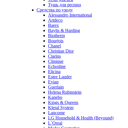
Pierre Balmain
Тушь для ресниц
Средства по уходу
Pierre Guillaume
Alessandro International
Prada
Artdeco
Princesse Marina De Bourbon
Barex
Profumi di Pantelleria
Baylis & Harding
Biotherm
Pupa
Bourjois
Ralph Lauren
Chanel
Ramon Molvizar
Christian Dior
Rampage
Clarins
Remy Latour
Clinique
Echosline
Repetto
Elicina
Roberto Cavalli
Estee Lauder
Roberto Verino
Evian
Roccobarocco
Guerlain
Helena Rubinstein
Rochas
Kanebo
Rubino Cosmetics
Kings & Queens
S. Oliver
Kleral System
Salvador Dali
Lancome
Salvatore Ferragamo
LG Household & Health (Beyound)
L`Oreal
Sarah Jessica Parker