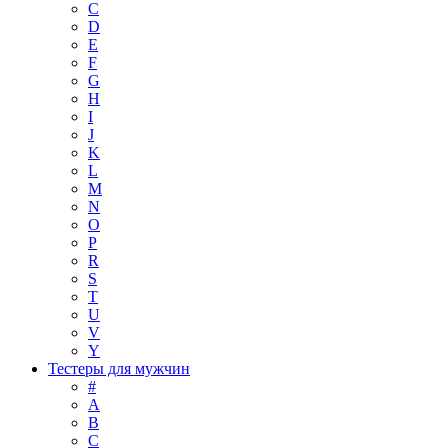
C
D
E
F
G
H
I
J
K
L
M
N
O
P
R
S
T
U
V
Y
Тестеры для мужчин
#
A
B
C