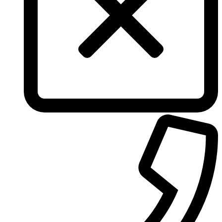
Torrente
Tous
True Religion
Trussardi
Ungaro
United Colors of Benetton
Univerlook
Valentino
Van Cleef & Arpels
Van Gils
Vanderbilt
Vera Wang
Versace
Victoria's Secret
Victorinox Swiss Army
Viktor & Rolf
Vince Camuto
Xerjoff
Yohji Yamamoto
Yves Rocher