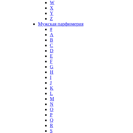
Jimmy Choo
W
Jo Malone
X
Y
John Galliano
Z
John Richmond
Мужская парфюмерия
John Varvatos
#
Joop!
A
B
Jovoy
C
Judith Leiber
D
Juicy Couture
E
Juliette Has A Gun
F
Kanebo
G
H
Karen Low
I
Karl Lagerfeld
J
Keiko Mecheri
K
Kenneth Cole
L
M
Kenzo
N
Kilian
O
Kinski
P
Kiton
Q
Kleral System
R
S
Korloff