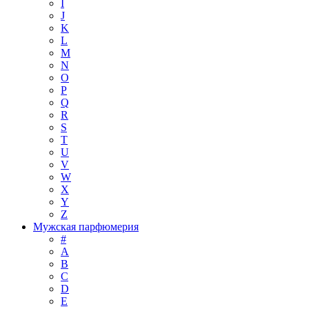
I
J
K
L
M
N
O
P
Q
R
S
T
U
V
W
X
Y
Z
Мужская парфюмерия
#
A
B
C
D
E