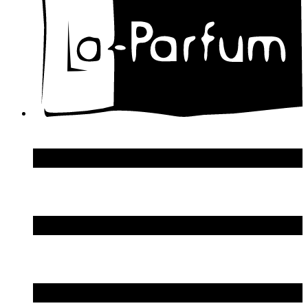
Dolce & Gabbana
Donna Karan
DSquared2
Dupont S.T.
Echosline
Elie Saab
Elizabeth Arden
Elizabeth Taylor
Ellen Tracy
Emanuel Ungaro
Emilio Pucci
Enrico Gi
Eon Productions
Escada
Escentric Molecules
Essential Parfums
Estee Lauder
Estelle Ewen
Etat Libre d`Orange
Etro
Evian