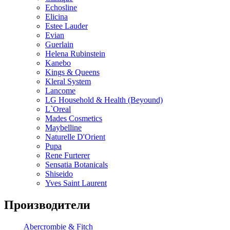
Echosline
Elicina
Estee Lauder
Evian
Guerlain
Helena Rubinstein
Kanebo
Kings & Queens
Kleral System
Lancome
LG Household & Health (Beyound)
L`Oreal
Mades Cosmetics
Maybelline
Naturelle D'Orient
Pupa
Rene Furterer
Sensatia Botanicals
Shiseido
Yves Saint Laurent
Производители
Abercrombie & Fitch