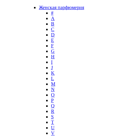
Guy Laroche
Женская парфюмерия
Helena Rubinstein
#
Hermes
А
Histoires de Parfums
B
C
Hollister
D
Houbigant
E
Hugh Parsons
F
Hugo Boss
G
H
Humiecki & Graef
I
Iceberg
J
IKKS
K
Il Profvmo
L
Issey Miyake
M
N
J. Del Pozo
O
Jacques Bogart Group
P
Jean Couturier
Q
Jean Patou
R
S
Jean Paul Gaultier
T
Jennifer Lopez
U
Jil Sander
V