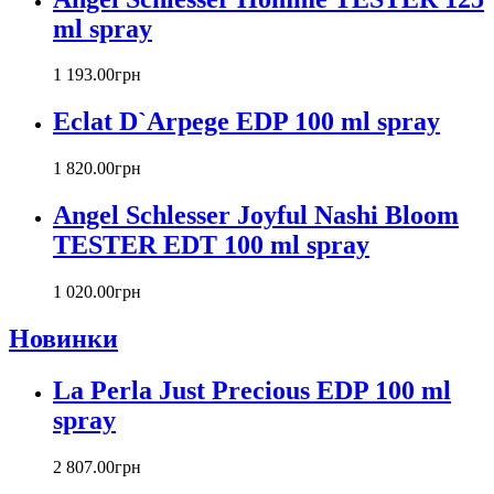
Byredo
ml spray
Cacharel
Calvin Klein
1 193
.
00
грн
Canali
Eclat D`Arpege EDP 100 ml spray
Carla Fracci
Carlos Moya
1 820
.
00
грн
Carolina Herrera
Caron
Angel Schlesser Joyful Nashi Bloom
Cartier
TESTER EDT 100 ml spray
Chanel
Charriol
Chevignon
1 020
.
00
грн
Chloe
Новинки
Chopard
Christian Audigier
La Perla Just Precious EDP 100 ml
Christian Dior
Christian Lacroix
spray
Christina Aguilera
Cindy Crawford
2 807
.
00
грн
Clinique