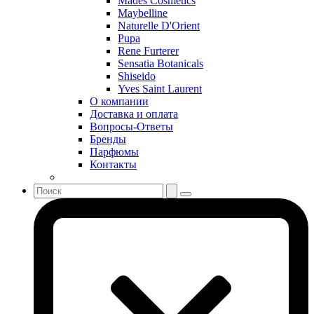
Mades Cosmetics
Sean John
Maybelline
Serge Lutens
Naturelle D'Orient
Sergio Tacchini
Pupa
Rene Furterer
Shakira
Sensatia Botanicals
Shiseido
Shiseido
Sisley
Yves Saint Laurent
Sonia Rykiel
О компании
Stella McCartney
Доставка и оплата
Вопросы-Ответы
Stephane Humbert Lucas 777
Бренды
Swarovski
Парфюмы
Syed Junaid Alam
Контакты
Teo Cabanel
Thalac
The Different Company
The Vagabond Prince
The Voice
Thierry Mugler
Tiffany & Co
Tiziana Terenzi
Tom Ford
Tommy Hilfiger