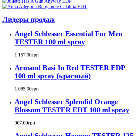
Armand Basi
Atelier Cologne
Azzaro
Лидеры продаж
Badgley Mischka
Baldinini
Angel Schlesser Essential For Men
Banana Republic
TESTER 100 ml spray
Barex
Betty Barclay
1 157
.
00
грн
Beyonce
Bill Blass
Armand Basi In Red TESTER EDP
Biotherm
100 ml spray (красный)
Blumarine
Bond № 9
1 085
.
00
грн
Bottega Veneta
Boucheron
Angel Schlesser Splendid Orange
Bourjois
Blossom TESTER EDT 100 ml spray
Britney Spears
Bruno Banani
Burberry
907
.
00
грн
Bvlgari
Angel Schlesser Homme TESTER 125
Byblos