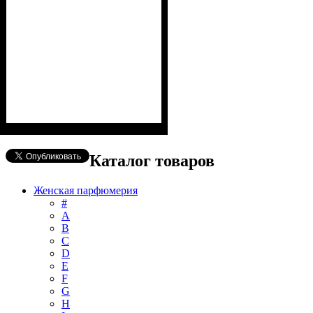
Каталог товаров
Женская парфюмерия
#
А
B
C
D
E
F
G
H