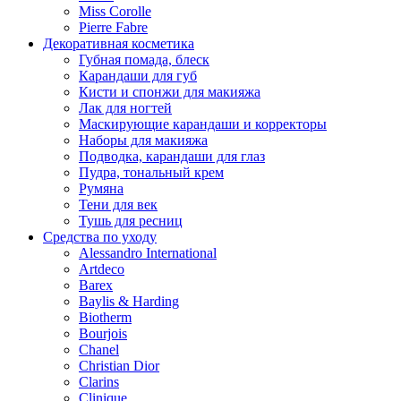
Miss Corolle
Pierre Fabre
Декоративная косметика
Губная помада, блеск
Карандаши для губ
Кисти и спонжи для макияжа
Лак для ногтей
Маскирующие карандаши и корректоры
Наборы для макияжа
Подводка, карандаши для глаз
Пудра, тональный крем
Румяна
Тени для век
Тушь для ресниц
Средства по уходу
Alessandro International
Artdeco
Barex
Baylis & Harding
Biotherm
Bourjois
Chanel
Christian Dior
Clarins
Clinique