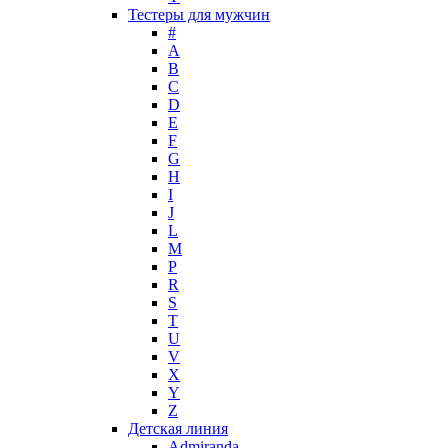
Max Deville
Тестеры для мужчин
Max Factor
#
A
Max Mara
B
Maybelline
C
Mercedes-Benz
D
Mexx
E
F
Michael Kors
G
Miller et Bertaux
H
Missoni
I
Miu Miu
J
Molton Brown
L
M
Montale
P
Montblanc
R
Moschino
S
Naomi Campbell
T
U
Narciso Rodriguez
V
Nasomatto
X
Nike
Y
Nikos
Z
Nina Ricci
Детская линия
Admiranda