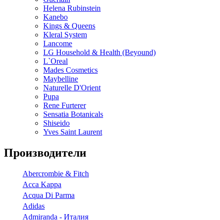
Helena Rubinstein
Kanebo
Kings & Queens
Kleral System
Lancome
LG Household & Health (Beyound)
L`Oreal
Mades Cosmetics
Maybelline
Naturelle D'Orient
Pupa
Rene Furterer
Sensatia Botanicals
Shiseido
Yves Saint Laurent
Производители
Abercrombie & Fitch
Acca Kappa
Acqua Di Parma
Adidas
Admiranda - Италия