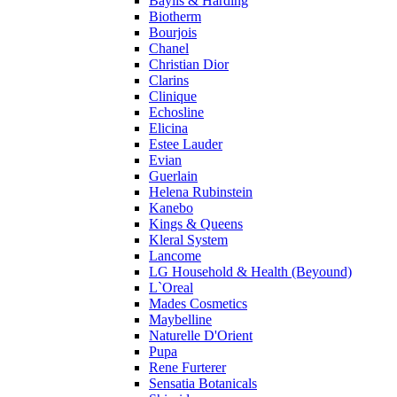
Baylis & Harding
Profumi di Pantelleria
Biotherm
Bourjois
Pupa
Chanel
Ralph Lauren
Christian Dior
Ramon Molvizar
Clarins
Rampage
Clinique
Remy Latour
Echosline
Elicina
Repetto
Estee Lauder
Roberto Cavalli
Evian
Roberto Verino
Guerlain
Roccobarocco
Helena Rubinstein
Kanebo
Rochas
Kings & Queens
Rubino Cosmetics
Kleral System
S. Oliver
Lancome
Salvador Dali
LG Household & Health (Beyound)
Salvatore Ferragamo
L`Oreal
Mades Cosmetics
Sarah Jessica Parker
Maybelline
Sean John
Naturelle D'Orient
Serge Lutens
Pupa
Sergio Tacchini
Rene Furterer
Sensatia Botanicals
Shakira