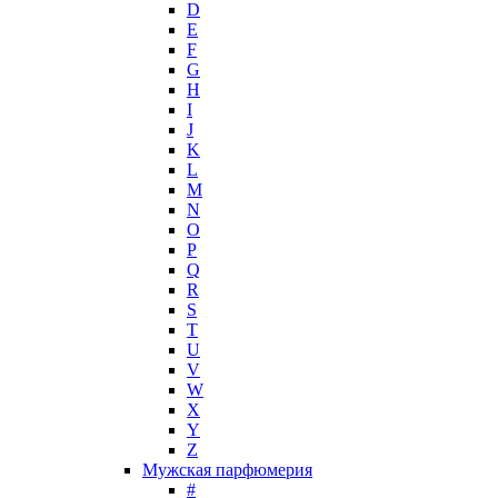
D
Hollister
E
Houbigant
F
Hugh Parsons
G
Hugo Boss
H
I
Humiecki & Graef
J
Iceberg
K
IKKS
L
Il Profvmo
M
Issey Miyake
N
O
J. Del Pozo
P
Jacques Bogart Group
Q
Jean Couturier
R
Jean Patou
S
T
Jean Paul Gaultier
U
Jennifer Lopez
V
Jil Sander
W
Jimmy Choo
X
Jo Malone
Y
Z
John Galliano
Мужская парфюмерия
John Richmond
#