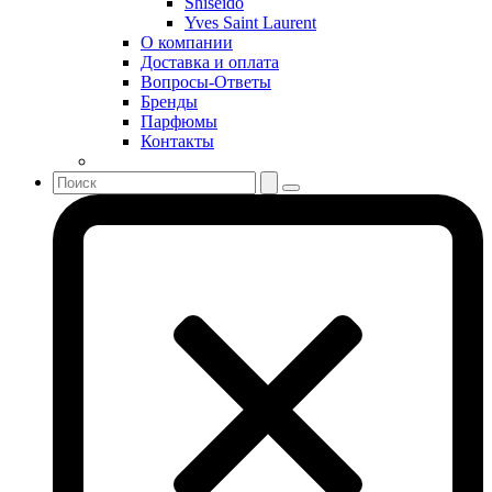
Shiseido
Shiseido
Yves Saint Laurent
Sisley
О компании
Sonia Rykiel
Доставка и оплата
Stella McCartney
Вопросы-Ответы
Бренды
Stephane Humbert Lucas 777
Парфюмы
Swarovski
Контакты
Syed Junaid Alam
Teo Cabanel
Thalac
The Different Company
The Vagabond Prince
The Voice
Thierry Mugler
Tiffany & Co
Tiziana Terenzi
Tom Ford
Tommy Hilfiger
Torrente
Tous
True Religion
Trussardi