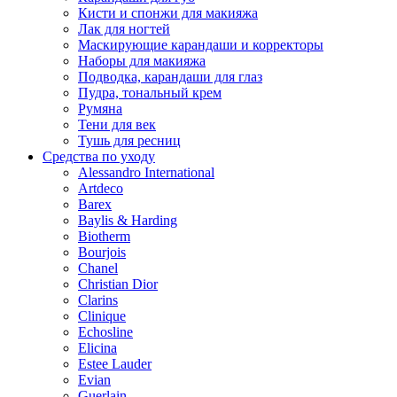
Кисти и спонжи для макияжа
Лак для ногтей
Маскирующие карандаши и корректоры
Наборы для макияжа
Подводка, карандаши для глаз
Пудра, тональный крем
Румяна
Тени для век
Тушь для ресниц
Средства по уходу
Alessandro International
Artdeco
Barex
Baylis & Harding
Biotherm
Bourjois
Chanel
Christian Dior
Clarins
Clinique
Echosline
Elicina
Estee Lauder
Evian
Guerlain