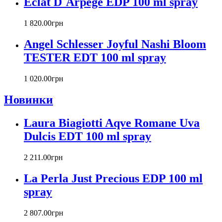
Eclat D`Arpege EDP 100 ml spray
Carla Fracci
Carlos Moya
1 820
.
00
грн
Carolina Herrera
Angel Schlesser Joyful Nashi Bloom
Caron
Cartier
TESTER EDT 100 ml spray
Chanel
Charriol
1 020
.
00
грн
Chevignon
Новинки
Chloe
Chopard
Christian Audigier
Laura Biagiotti Aqve Romane Uva
Christian Dior
Dulcis EDT 100 ml spray
Christian Lacroix
Christina Aguilera
2 211
.
00
грн
Cindy Crawford
Clinique
La Perla Just Precious EDP 100 ml
Clive Christian
spray
CnR Create
Cofinluxe
2 807
.
00
грн
Comme Des Garcons