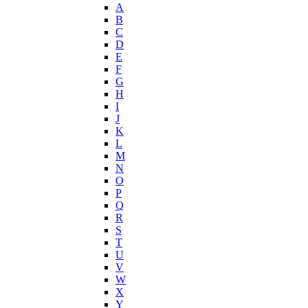
John Varvatos
A
Joop!
B
C
Jovoy
D
Judith Leiber
E
Juicy Couture
F
Juliette Has A Gun
G
Kanebo
H
I
Karen Low
J
Karl Lagerfeld
K
Keiko Mecheri
L
Kenneth Cole
M
N
Kenzo
O
Kilian
P
Kinski
Q
Kiton
R
Kleral System
S
T
Korloff
U
L'Artisan Parfumeur
V
L'Oreal
W
La Perla
X
Y
La Prairie