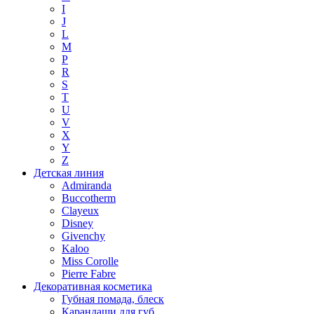
I
J
L
M
P
R
S
T
U
V
X
Y
Z
Детская линия
Admiranda
Buccotherm
Clayeux
Disney
Givenchy
Kaloo
Miss Corolle
Pierre Fabre
Декоративная косметика
Губная помада, блеск
Карандаши для губ