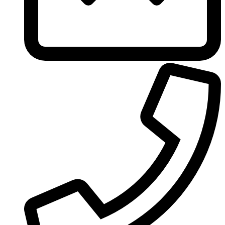
Ungaro
United Colors of Benetton
Univerlook
Valentino
Van Cleef & Arpels
Van Gils
Vanderbilt
Vera Wang
Versace
Victoria's Secret
Victorinox Swiss Army
Viktor & Rolf
Vince Camuto
Xerjoff
Yohji Yamamoto
Yves Rocher
Yves Saint Laurent
Zadig & Voltaire
Zarkoperfume
Zegna