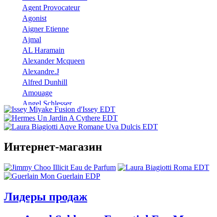
Agent Provocateur
Agonist
Aigner Etienne
Ajmal
AL Haramain
Alexander Mcqueen
Alexandre.J
Alfred Dunhill
Amouage
Angel Schlesser
Anna Sui
Annayake
Annick Goutal
Интернет-магазин
Antonio Banderas
Aramis
Armaf
Armand Basi
Atelier Cologne
Лидеры продаж
Azzaro
Badgley Mischka