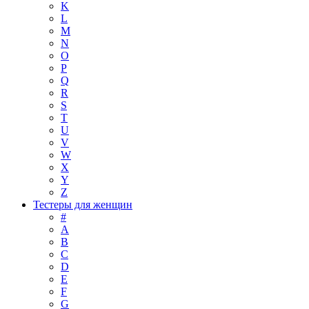
K
L
M
N
O
P
Q
R
S
T
U
V
W
X
Y
Z
Тестеры для женщин
#
A
B
C
D
E
F
G