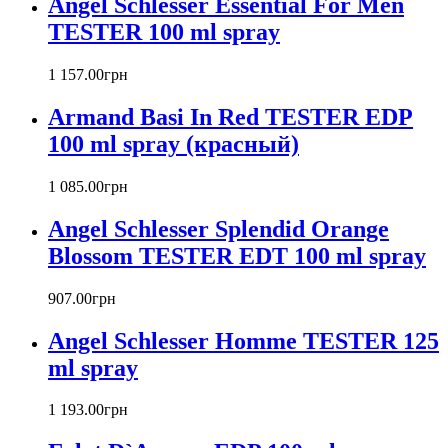
Angel Schlesser Essential For Men
Baldinini
TESTER 100 ml spray
Banana Republic
Barex
Betty Barclay
1 157
.
00
грн
Beyonce
Armand Basi In Red TESTER EDP
Bill Blass
Biotherm
100 ml spray (красный)
Blumarine
Bond № 9
1 085
.
00
грн
Bottega Veneta
Angel Schlesser Splendid Orange
Boucheron
Bourjois
Blossom TESTER EDT 100 ml spray
Britney Spears
Bruno Banani
907
.
00
грн
Burberry
Angel Schlesser Homme TESTER 125
Bvlgari
Byblos
ml spray
Byredo
Cacharel
1 193
.
00
грн
Calvin Klein
Canali