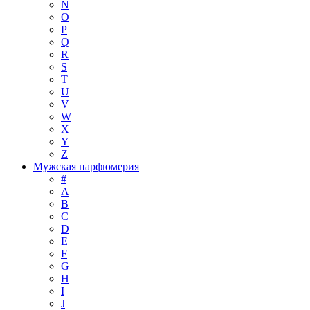
N
O
P
Q
R
S
T
U
V
W
X
Y
Z
Мужская парфюмерия
#
A
B
C
D
E
F
G
H
I
J