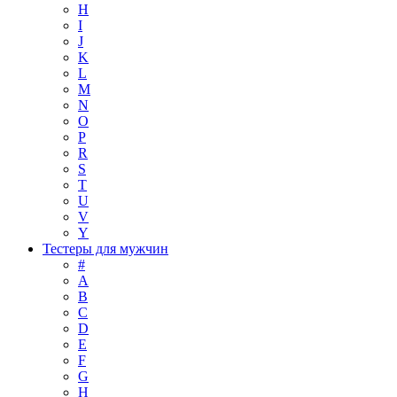
H
I
J
K
L
M
N
O
P
R
S
T
U
V
Y
Тестеры для мужчин
#
A
B
C
D
E
F
G
H