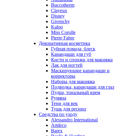
Nino Cerruti
Buccotherm
Nuhi
Clayeux
Nu_Be
Disney
Odin
Givenchy
Kaloo
Olfactive Studio
Miss Corolle
Oscar De La Renta
Pierre Fabre
Otoori
Декоративная косметика
Paco Rabanne
Губная помада, блеск
Paloma Picasso
Карандаши для губ
Кисти и спонжи для макияжа
Parfumerie Generale
Лак для ногтей
Parfums de Marly
Маскирующие карандаши и
Patrizia Pepe
корректоры
Paul Smith
Наборы для макияжа
Подводка, карандаши для глаз
Penhaligon's
Пудра, тональный крем
Pepe Jeans
Румяна
Perry Ellis
Тени для век
Peynet
Тушь для ресниц
Pierre Balmain
Средства по уходу
Alessandro International
Pierre Guillaume
Artdeco
Prada
Barex
Princesse Marina De Bourbon