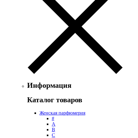
Ferrari
Floris
Franck Boclet
Franck Olivier
Frapin
Geoffrey Beene
Geparlys
Ghost
Gian Marco Venturi
Gianfranco Ferre
Giorgio Armani
Giorgio Monti
Информация
Givenchy
Gritti
Каталог товаров
Gucci
Guerlain
Женская парфюмерия
Guy Laroche
#
Helena Rubinstein
А
Hermes
B
Histoires de Parfums
C