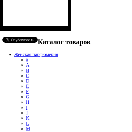
Каталог товаров
Женская парфюмерия
#
А
B
C
D
E
F
G
H
I
J
K
L
M