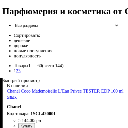
Парфюмерия и косметика от 
Сортировать:
дешевле
дороже
новые поступления
популярность
Товары
1 —
60
(всего 144)
1
2
3
Быстрый просмотр
В наличии
Chanel Coco Mademoiselle L’Eau Privee TESTER EDP 100 ml
spray
Chanel
1SCL420001
5 144
.
00
грн
Купить