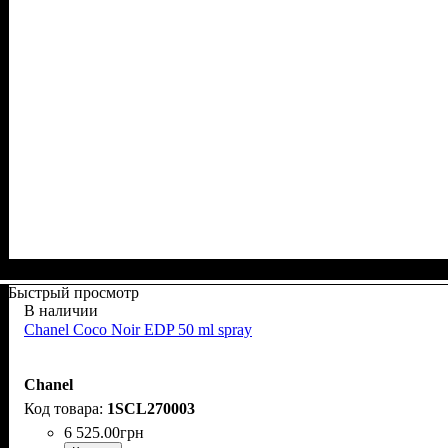
Быстрый просмотр
В наличии
Chanel Coco Noir EDP 50 ml spray
Chanel
1SCL270003
6 525
.
00
грн