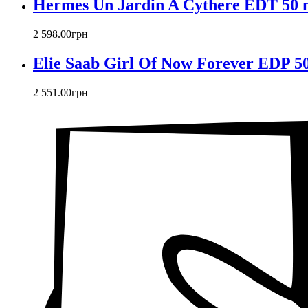
Hermes Un Jardin A Cythere EDT 50 
2 598
.
00
грн
Elie Saab Girl Of Now Forever EDP 50
2 551
.
00
грн