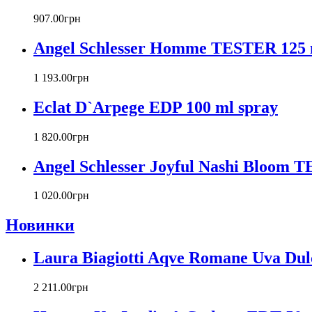
907
.
00
грн
Angel Schlesser Homme TESTER 125 
1 193
.
00
грн
Eclat D`Arpege EDP 100 ml spray
1 820
.
00
грн
Angel Schlesser Joyful Nashi Bloom 
1 020
.
00
грн
Новинки
Laura Biagiotti Aqve Romane Uva Dul
2 211
.
00
грн