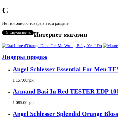
C
Нет ни одного товара в этом разделе.
Интернет-магазин
Лидеры продаж
Angel Schlesser Essential For Men T
1 157
.
00
грн
Armand Basi In Red TESTER EDP 100
1 085
.
00
грн
Angel Schlesser Splendid Orange Bl