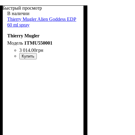
Быстрый просмотр
В наличии
Thierry Mugler Alien Goddess EDP
60 ml spray
Thierry Mugler
1TMU550001
3 014
.
00
грн
Купить