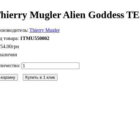
hierry Mugler Alien Goddess T
Thierry Mugler
1TMU550002
754
.
00
грн
наличии
 корзину
Купить в 1 клик