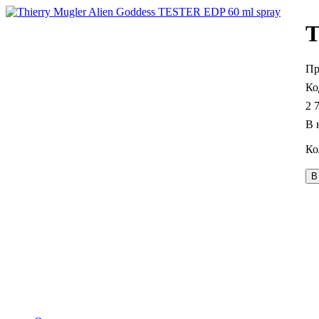
T
2 
В 
В