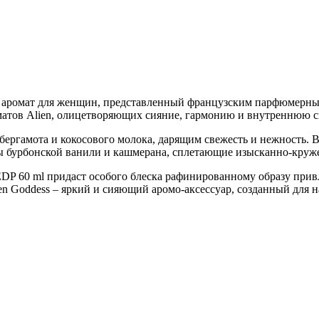
й аромат для женщин, представленный французским парфюмерным
оматов Alien, олицетворяющих сияние, гармонию и внутреннюю с
ргамота и кокосового молока, дарящим свежесть и нежность. В
 бурбонской ванили и кашмерана, сплетающие изысканно-круж
DP 60 ml придаст особого блеска рафинированному образу привл
ien Goddess – яркий и сияющий аромо-аксессуар, созданный для 