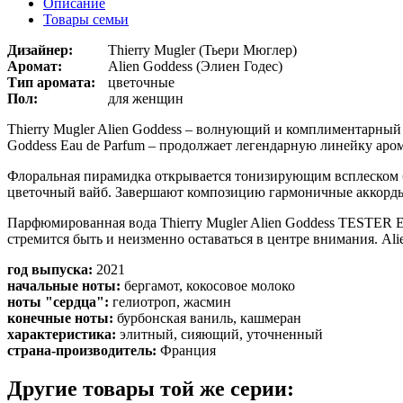
Описание
Товары семьи
Дизайнер:
Thierry Mugler (Тьери Мюглер)
Аромат:
Alien Goddess (Элиен Годес)
Тип аромата:
цветочные
Пол:
для женщин
Thierry Mugler Alien Goddess – волнующий и комплиментарны
Goddess Eau de Parfum – продолжает легендарную линейку ар
Флоральная пирамидка открывается тонизирующим всплеском бе
цветочный вайб. Завершают композицию гармоничные аккорды
Парфюмированная вода Thierry Mugler Alien Goddess TESTER E
стремится быть и неизменно оставаться в центре внимания. Al
год выпуска:
2021
начальные ноты:
бергамот, кокосовое молоко
ноты "сердца":
гелиотроп, жасмин
конечные ноты:
бурбонская ваниль, кашмеран
характеристика:
элитный, сияющий, уточненный
страна-производитель:
Франция
Другие товары той же серии: