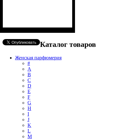
Каталог товаров
Женская парфюмерия
#
А
B
C
D
E
F
G
H
I
J
K
L
M