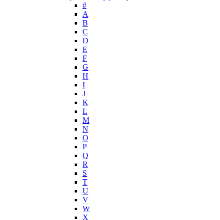
John Varvatos
#
Joop!
A
B
Jovoy
C
Judith Leiber
D
Juicy Couture
E
Juliette Has A Gun
F
Kanebo
G
H
Karen Low
I
Karl Lagerfeld
J
Keiko Mecheri
K
Kenneth Cole
L
M
Kenzo
N
Kilian
O
Kinski
P
Kiton
Q
Kleral System
R
S
Korloff
T
L'Artisan Parfumeur
U
L'Oreal
V
La Perla
W
X
La Prairie