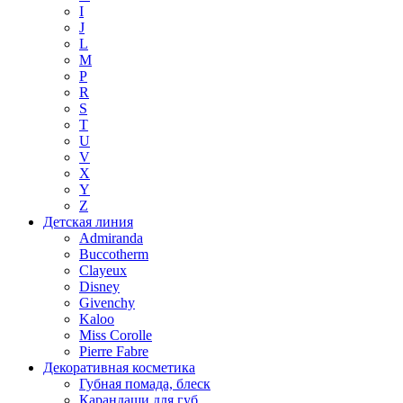
I
J
L
M
P
R
S
T
U
V
X
Y
Z
Детская линия
Admiranda
Buccotherm
Clayeux
Disney
Givenchy
Kaloo
Miss Corolle
Pierre Fabre
Декоративная косметика
Губная помада, блеск
Карандаши для губ