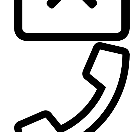
Ungaro
United Colors of Benetton
Univerlook
Valentino
Van Cleef & Arpels
Van Gils
Vanderbilt
Vera Wang
Versace
Victoria's Secret
Victorinox Swiss Army
Viktor & Rolf
Vince Camuto
Xerjoff
Yohji Yamamoto
Yves Rocher
Yves Saint Laurent
Zadig & Voltaire
Zarkoperfume
Zegna