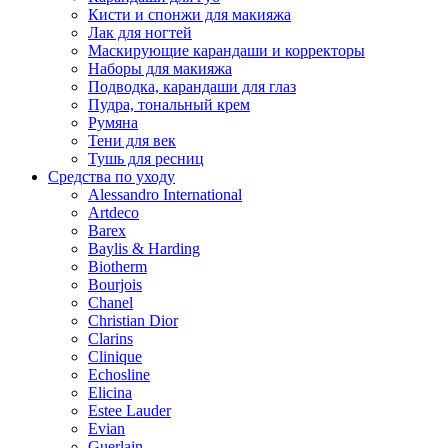
Кисти и спонжи для макияжа
Лак для ногтей
Маскирующие карандаши и корректоры
Наборы для макияжа
Подводка, карандаши для глаз
Пудра, тональный крем
Румяна
Тени для век
Тушь для ресниц
Средства по уходу
Alessandro International
Artdeco
Barex
Baylis & Harding
Biotherm
Bourjois
Chanel
Christian Dior
Clarins
Clinique
Echosline
Elicina
Estee Lauder
Evian
Guerlain