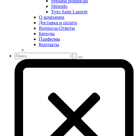
Sensatia Botanicals
Shiseido
Shiseido
Sisley
Yves Saint Laurent
Sonia Rykiel
О компании
Stella McCartney
Доставка и оплата
Вопросы-Ответы
Stephane Humbert Lucas 777
Бренды
Swarovski
Парфюмы
Syed Junaid Alam
Контакты
Teo Cabanel
Thalac
The Different Company
The Vagabond Prince
The Voice
Thierry Mugler
Tiffany & Co
Tiziana Terenzi
Tom Ford
Tommy Hilfiger
Torrente
Tous
True Religion
Trussardi