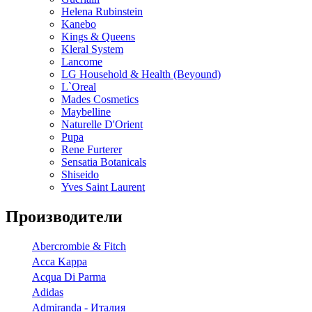
Helena Rubinstein
Kanebo
Kings & Queens
Kleral System
Lancome
LG Household & Health (Beyound)
L`Oreal
Mades Cosmetics
Maybelline
Naturelle D'Orient
Pupa
Rene Furterer
Sensatia Botanicals
Shiseido
Yves Saint Laurent
Производители
Abercrombie & Fitch
Acca Kappa
Acqua Di Parma
Adidas
Admiranda - Италия