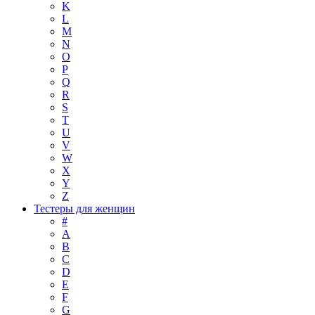
K
L
M
N
O
P
Q
R
S
T
U
V
W
X
Y
Z
Тестеры для женщин
#
A
B
C
D
E
F
G