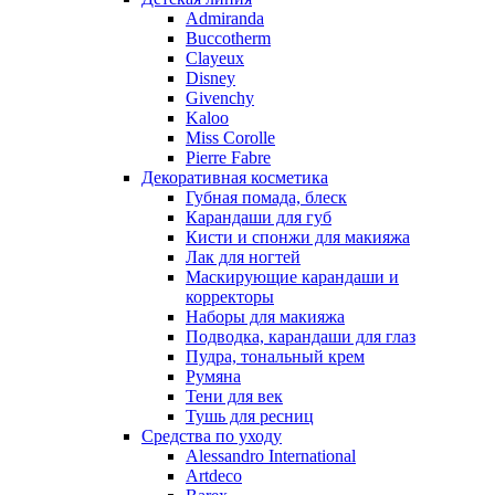
Nino Cerruti
Admiranda
Nuhi
Buccotherm
Nu_Be
Clayeux
Odin
Disney
Givenchy
Olfactive Studio
Kaloo
Oscar De La Renta
Miss Corolle
Otoori
Pierre Fabre
Paco Rabanne
Декоративная косметика
Paloma Picasso
Губная помада, блеск
Карандаши для губ
Parfumerie Generale
Кисти и спонжи для макияжа
Parfums de Marly
Лак для ногтей
Patrizia Pepe
Маскирующие карандаши и
Paul Smith
корректоры
Наборы для макияжа
Penhaligon's
Подводка, карандаши для глаз
Pepe Jeans
Пудра, тональный крем
Perry Ellis
Румяна
Peynet
Тени для век
Pierre Balmain
Тушь для ресниц
Средства по уходу
Pierre Guillaume
Alessandro International
Prada
Artdeco
Princesse Marina De Bourbon