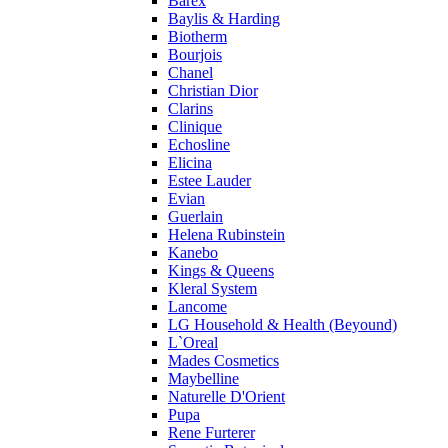
Barex
Profumi di Pantelleria
Baylis & Harding
Biotherm
Pupa
Bourjois
Ralph Lauren
Chanel
Ramon Molvizar
Christian Dior
Rampage
Clarins
Remy Latour
Clinique
Echosline
Repetto
Elicina
Roberto Cavalli
Estee Lauder
Roberto Verino
Evian
Roccobarocco
Guerlain
Helena Rubinstein
Rochas
Kanebo
Rubino Cosmetics
Kings & Queens
S. Oliver
Kleral System
Salvador Dali
Lancome
Salvatore Ferragamo
LG Household & Health (Beyound)
L`Oreal
Sarah Jessica Parker
Mades Cosmetics
Sean John
Maybelline
Serge Lutens
Naturelle D'Orient
Sergio Tacchini
Pupa
Rene Furterer
Shakira