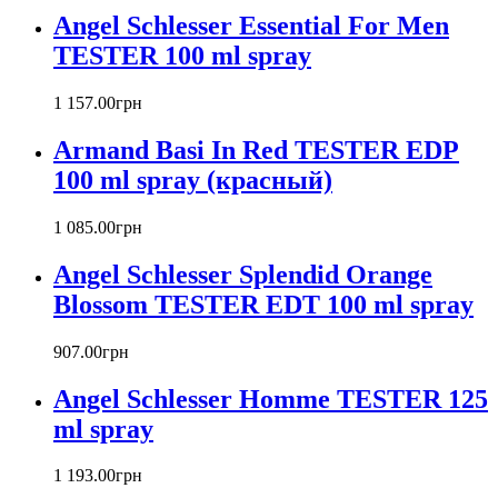
Baldinini
Angel Schlesser Essential For Men
Banana Republic
TESTER 100 ml spray
Barex
Betty Barclay
1 157
.
00
грн
Beyonce
Bill Blass
Armand Basi In Red TESTER EDP
Biotherm
100 ml spray (красный)
Blumarine
Bond № 9
1 085
.
00
грн
Bottega Veneta
Boucheron
Angel Schlesser Splendid Orange
Bourjois
Blossom TESTER EDT 100 ml spray
Britney Spears
Bruno Banani
Burberry
907
.
00
грн
Bvlgari
Angel Schlesser Homme TESTER 125
Byblos
Byredo
ml spray
Cacharel
Calvin Klein
1 193
.
00
грн
Canali