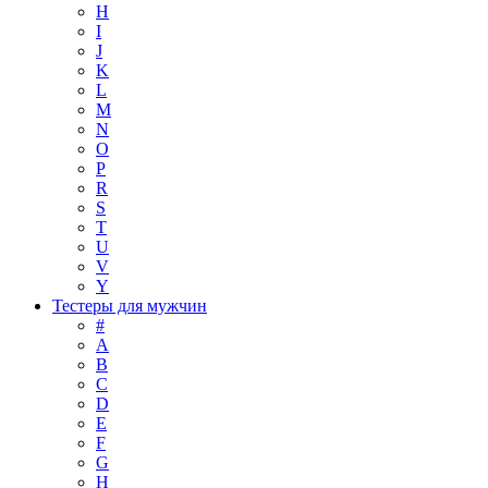
H
I
J
K
L
M
N
O
P
R
S
T
U
V
Y
Тестеры для мужчин
#
A
B
C
D
E
F
G
H