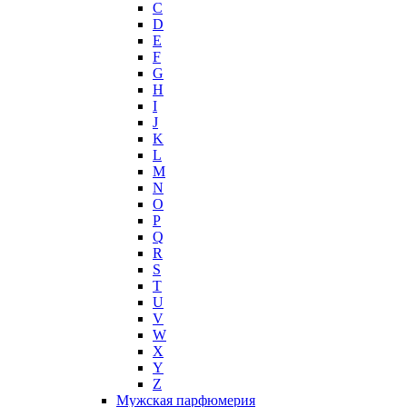
C
Hollister
D
Houbigant
E
Hugh Parsons
F
Hugo Boss
G
H
Humiecki & Graef
I
Iceberg
J
IKKS
K
Il Profvmo
L
Issey Miyake
M
N
J. Del Pozo
O
Jacques Bogart Group
P
Jean Couturier
Q
Jean Patou
R
S
Jean Paul Gaultier
T
Jennifer Lopez
U
Jil Sander
V
Jimmy Choo
W
Jo Malone
X
Y
John Galliano
Z
John Richmond
Мужская парфюмерия