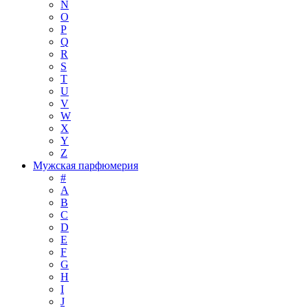
N
O
P
Q
R
S
T
U
V
W
X
Y
Z
Мужская парфюмерия
#
A
B
C
D
E
F
G
H
I
J