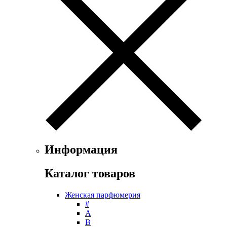
Ferrari
Floris
Franck Boclet
Franck Olivier
Frapin
Geoffrey Beene
Geparlys
Ghost
Gian Marco Venturi
Gianfranco Ferre
Giorgio Armani
Giorgio Monti
Givenchy
Информация
Gritti
Gucci
Каталог товаров
Guerlain
Guy Laroche
Женская парфюмерия
Helena Rubinstein
#
Hermes
А
Histoires de Parfums
B