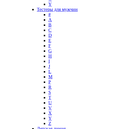
Max Deville
Y
Max Factor
Тестеры для мужчин
#
Max Mara
A
Maybelline
B
Mercedes-Benz
C
Mexx
D
E
Michael Kors
F
Miller et Bertaux
G
Missoni
H
Miu Miu
I
Molton Brown
J
L
Montale
M
Montblanc
P
Moschino
R
Naomi Campbell
S
T
Narciso Rodriguez
U
Nasomatto
V
Nike
X
Nikos
Y
Nina Ricci
Z
Детская линия