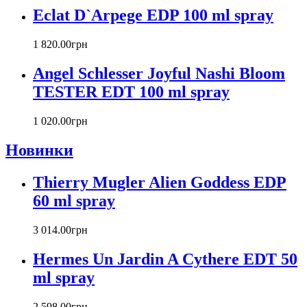
Eclat D`Arpege EDP 100 ml spray
Carla Fracci
Carlos Moya
1 820
.
00
грн
Carolina Herrera
Caron
Angel Schlesser Joyful Nashi Bloom
Cartier
TESTER EDT 100 ml spray
Chanel
Charriol
Chevignon
1 020
.
00
грн
Chloe
Новинки
Chopard
Christian Audigier
Thierry Mugler Alien Goddess EDP
Christian Dior
Christian Lacroix
60 ml spray
Christina Aguilera
Cindy Crawford
3 014
.
00
грн
Clinique
Clive Christian
Hermes Un Jardin A Cythere EDT 50
CnR Create
ml spray
Cofinluxe
Comme Des Garcons
2 598
.
00
грн