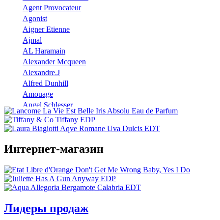
Agent Provocateur
Agonist
Aigner Etienne
Ajmal
AL Haramain
Alexander Mcqueen
Alexandre.J
Alfred Dunhill
Amouage
Angel Schlesser
Anna Sui
Annayake
Annick Goutal
Интернет-магазин
Antonio Banderas
Aramis
Armaf
Armand Basi
Atelier Cologne
Azzaro
Лидеры продаж
Badgley Mischka