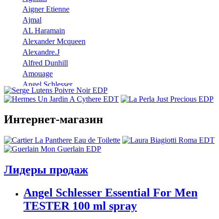
Aigner Etienne
Ajmal
AL Haramain
Alexander Mcqueen
Alexandre.J
Alfred Dunhill
Amouage
Angel Schlesser
Anna Sui
Annayake
Annick Goutal
Интернет-магазин
Antonio Banderas
Aramis
Armaf
Armand Basi
Лидеры продаж
Atelier Cologne
Azzaro
Angel Schlesser Essential For Men
Badgley Mischka
Baldinini
TESTER 100 ml spray
Banana Republic