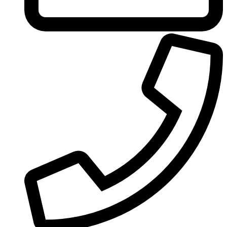
United Colors of Benetton
Univerlook
Valentino
Van Cleef & Arpels
Van Gils
Vanderbilt
Vera Wang
Versace
Victoria's Secret
Victorinox Swiss Army
Viktor & Rolf
Vince Camuto
Xerjoff
Yohji Yamamoto
Yves Rocher
Yves Saint Laurent
Zadig & Voltaire
Zarkoperfume
Zegna
Zirh