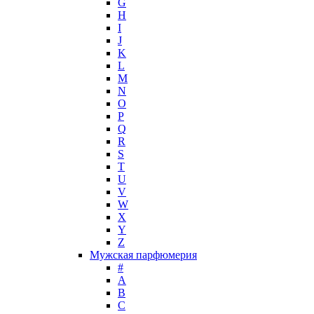
G
Hugh Parsons
H
Hugo Boss
I
J
Humiecki & Graef
K
Iceberg
L
IKKS
M
Il Profvmo
N
Issey Miyake
O
P
J. Del Pozo
Q
Jacques Bogart Group
R
Jean Couturier
S
Jean Patou
T
U
Jean Paul Gaultier
V
Jennifer Lopez
W
Jil Sander
X
Jimmy Choo
Y
Jo Malone
Z
Мужская парфюмерия
John Galliano
#
John Richmond
A
John Varvatos
B
Joop!
C