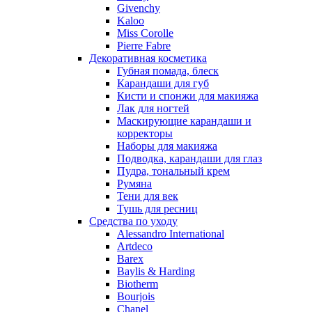
Nu_Be
Givenchy
Odin
Kaloo
Miss Corolle
Olfactive Studio
Pierre Fabre
Oscar De La Renta
Декоративная косметика
Otoori
Губная помада, блеск
Paco Rabanne
Карандаши для губ
Paloma Picasso
Кисти и спонжи для макияжа
Лак для ногтей
Parfumerie Generale
Маскирующие карандаши и
Parfums de Marly
корректоры
Patrizia Pepe
Наборы для макияжа
Paul Smith
Подводка, карандаши для глаз
Пудра, тональный крем
Penhaligon's
Румяна
Pepe Jeans
Тени для век
Perry Ellis
Тушь для ресниц
Peynet
Средства по уходу
Pierre Balmain
Alessandro International
Artdeco
Pierre Guillaume
Barex
Prada
Baylis & Harding
Princesse Marina De Bourbon
Biotherm
Profumi di Pantelleria
Bourjois
Chanel
Pupa