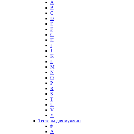
A
Lady Gaga
B
Lalique
C
D
Lancome
E
Lanvin
F
Laura Biagiotti
G
Loewe
H
I
Lolita Lempicka
J
Louis Feraud
K
M. Micallef
L
Mades Cosmetics
M
Maison Francis Kurkdjian
N
O
Mancera
P
Mandarina Duck
R
Marc Jacobs
S
Maria Sharapova
T
U
Mark Buxton
V
Masaki Matsushima
Y
Maurer & Wirtz
Тестеры для мужчин
Max Deville
#
Max Factor
A