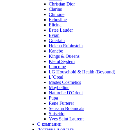
Christian Dior
Ralph Lauren
Clarins
Ramon Molvizar
Clinique
Rampage
Echosline
Remy Latour
Elicina
Estee Lauder
Repetto
Evian
Roberto Cavalli
Guerlain
Roberto Verino
Helena Rubinstein
Roccobarocco
Kanebo
Kings & Queens
Rochas
Kleral System
Rubino Cosmetics
Lancome
S. Oliver
LG Household & Health (Beyound)
Salvador Dali
L`Oreal
Salvatore Ferragamo
Mades Cosmetics
Maybelline
Sarah Jessica Parker
Naturelle D'Orient
Sean John
Pupa
Serge Lutens
Rene Furterer
Sergio Tacchini
Sensatia Botanicals
Shiseido
Shakira
Yves Saint Laurent
Shiseido
О компании
Sisley
Доставка и оплата