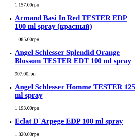
Barex
1 157
.
00
грн
Betty Barclay
Armand Basi In Red TESTER EDP
Beyonce
Bill Blass
100 ml spray (красный)
Biotherm
Blumarine
1 085
.
00
грн
Bond № 9
Bottega Veneta
Angel Schlesser Splendid Orange
Boucheron
Blossom TESTER EDT 100 ml spray
Bourjois
Britney Spears
907
.
00
грн
Bruno Banani
Burberry
Angel Schlesser Homme TESTER 125
Bvlgari
ml spray
Byblos
Byredo
1 193
.
00
грн
Cacharel
Calvin Klein
Eclat D`Arpege EDP 100 ml spray
Canali
Carla Fracci
1 820
.
00
грн