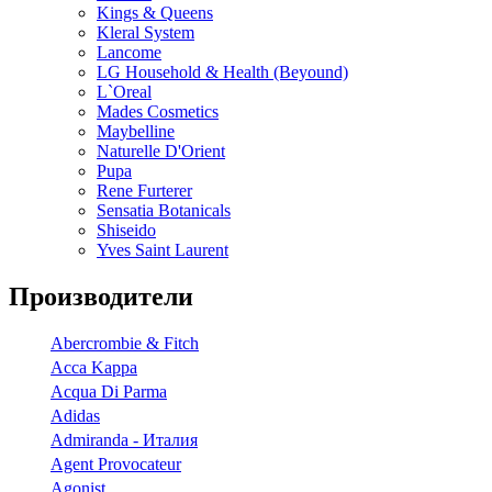
Kings & Queens
Kleral System
Lancome
LG Household & Health (Beyound)
L`Oreal
Mades Cosmetics
Maybelline
Naturelle D'Orient
Pupa
Rene Furterer
Sensatia Botanicals
Shiseido
Yves Saint Laurent
Производители
Abercrombie & Fitch
Acca Kappa
Acqua Di Parma
Adidas
Admiranda - Италия
Agent Provocateur
Agonist