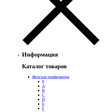
Floris
Franck Boclet
Franck Olivier
Frapin
Geoffrey Beene
Geparlys
Ghost
Gian Marco Venturi
Gianfranco Ferre
Giorgio Armani
Информация
Giorgio Monti
Givenchy
Каталог товаров
Gritti
Gucci
Женская парфюмерия
Guerlain
#
Guy Laroche
А
Helena Rubinstein
B
Hermes
C
Histoires de Parfums
D
E
Hollister
F
Houbigant