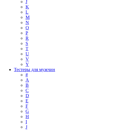
J
K
L
M
N
O
P
R
S
T
U
V
Y
Тестеры для мужчин
#
A
B
C
D
E
F
G
H
I
J