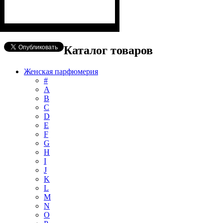
Каталог товаров
Женская парфюмерия
#
А
B
C
D
E
F
G
H
I
J
K
L
M
N
O