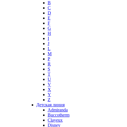
B
Max Mara
C
Maybelline
D
Mercedes-Benz
E
Mexx
F
G
Michael Kors
H
Miller et Bertaux
I
Missoni
J
Miu Miu
L
Molton Brown
M
P
Montale
R
Montblanc
S
Moschino
T
Naomi Campbell
U
V
Narciso Rodriguez
X
Nasomatto
Y
Nike
Z
Nikos
Детская линия
Nina Ricci
Admiranda
Buccotherm
Nino Cerruti
Clayeux
Nuhi
Disney