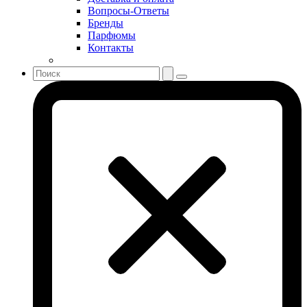
Sonia Rykiel
Вопросы-Ответы
Stella McCartney
Бренды
Парфюмы
Stephane Humbert Lucas 777
Контакты
Swarovski
Syed Junaid Alam
Teo Cabanel
Thalac
The Different Company
The Vagabond Prince
The Voice
Thierry Mugler
Tiffany & Co
Tiziana Terenzi
Tom Ford
Tommy Hilfiger
Torrente
Tous
True Religion
Trussardi
Ungaro