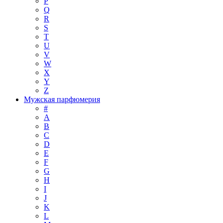
P
Q
R
S
T
U
V
W
X
Y
Z
Мужская парфюмерия
#
A
B
C
D
E
F
G
H
I
J
K
L