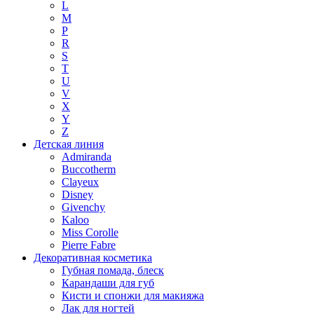
L
M
P
R
S
T
U
V
X
Y
Z
Детская линия
Admiranda
Buccotherm
Clayeux
Disney
Givenchy
Kaloo
Miss Corolle
Pierre Fabre
Декоративная косметика
Губная помада, блеск
Карандаши для губ
Кисти и спонжи для макияжа
Лак для ногтей