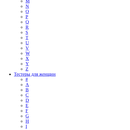
M
N
O
P
Q
R
S
T
U
V
W
X
Y
Z
Тестеры для женщин
#
A
B
C
D
E
F
G
H
I