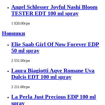
Carlos Moya
Carolina Herrera
Angel Schlesser Joyful Nashi Bloom
Caron
TESTER EDT 100 ml spray
Cartier
Chanel
1 020
.
00
грн
Charriol
Chevignon
Новинки
Chloe
Chopard
Elie Saab Girl Of Now Forever EDP
Christian Audigier
50 ml spray
Christian Dior
Christian Lacroix
2 551
.
00
грн
Christina Aguilera
Cindy Crawford
Laura Biagiotti Aqve Romane Uva
Clinique
Dulcis EDT 100 ml spray
Clive Christian
CnR Create
2 211
.
00
грн
Cofinluxe
Comme Des Garcons
La Perla Just Precious EDP 100 ml
Costume National
spray
Couch