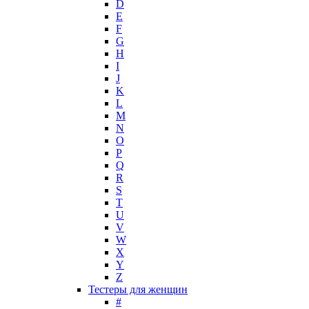
D
Jovoy
E
Judith Leiber
F
Juicy Couture
G
Juliette Has A Gun
H
Kanebo
I
J
Karen Low
K
Karl Lagerfeld
L
Keiko Mecheri
M
Kenneth Cole
N
O
Kenzo
P
Kilian
Q
Kinski
R
Kiton
S
Kleral System
T
U
Korloff
V
L'Artisan Parfumeur
W
L'Oreal
X
La Perla
Y
Z
La Prairie
Тестеры для женщин
Laboratorio Olfattivo
#
Lacoste