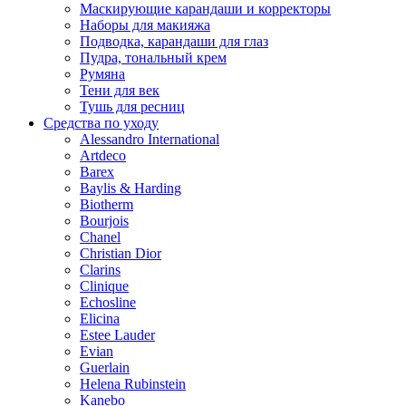
Маскирующие карандаши и корректоры
Наборы для макияжа
Подводка, карандаши для глаз
Пудра, тональный крем
Румяна
Тени для век
Тушь для ресниц
Средства по уходу
Alessandro International
Artdeco
Barex
Baylis & Harding
Biotherm
Bourjois
Chanel
Christian Dior
Clarins
Clinique
Echosline
Elicina
Estee Lauder
Evian
Guerlain
Helena Rubinstein
Kanebo