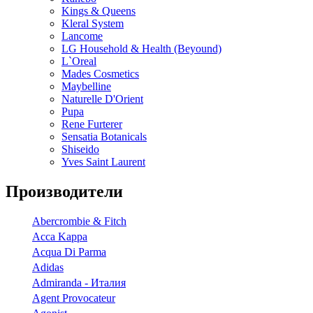
Kings & Queens
Kleral System
Lancome
LG Household & Health (Beyound)
L`Oreal
Mades Cosmetics
Maybelline
Naturelle D'Orient
Pupa
Rene Furterer
Sensatia Botanicals
Shiseido
Yves Saint Laurent
Производители
Abercrombie & Fitch
Acca Kappa
Acqua Di Parma
Adidas
Admiranda - Италия
Agent Provocateur