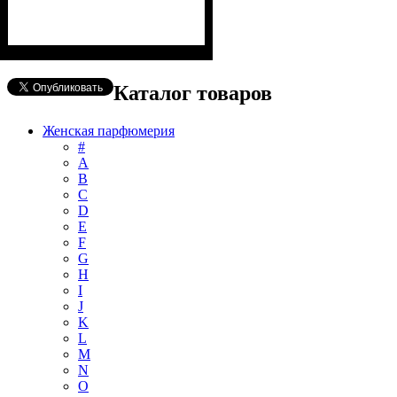
Каталог товаров
Женская парфюмерия
#
А
B
C
D
E
F
G
H
I
J
K
L
M
N
O