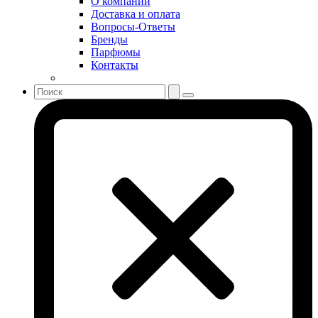
О компании
Sonia Rykiel
Доставка и оплата
Stella McCartney
Вопросы-Ответы
Бренды
Stephane Humbert Lucas 777
Парфюмы
Swarovski
Контакты
Syed Junaid Alam
Teo Cabanel
Thalac
The Different Company
The Vagabond Prince
The Voice
Thierry Mugler
Tiffany & Co
Tiziana Terenzi
Tom Ford
Tommy Hilfiger
Torrente
Tous
True Religion
Trussardi
Ungaro