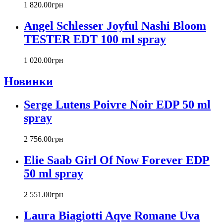
Carlos Moya
1 820
.
00
грн
Carolina Herrera
Angel Schlesser Joyful Nashi Bloom
Caron
Cartier
TESTER EDT 100 ml spray
Chanel
Charriol
1 020
.
00
грн
Chevignon
Новинки
Chloe
Chopard
Christian Audigier
Serge Lutens Poivre Noir EDP 50 ml
Christian Dior
spray
Christian Lacroix
Christina Aguilera
2 756
.
00
грн
Cindy Crawford
Clinique
Elie Saab Girl Of Now Forever EDP
Clive Christian
50 ml spray
CnR Create
Cofinluxe
2 551
.
00
грн
Comme Des Garcons
Costume National
Laura Biagiotti Aqve Romane Uva
Couch