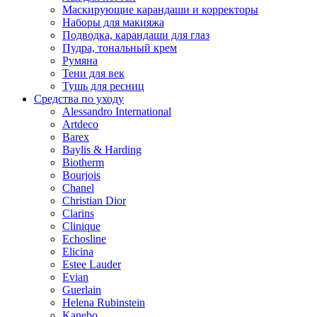
Маскирующие карандаши и корректоры
Наборы для макияжа
Подводка, карандаши для глаз
Пудра, тональный крем
Румяна
Тени для век
Тушь для ресниц
Средства по уходу
Alessandro International
Artdeco
Barex
Baylis & Harding
Biotherm
Bourjois
Chanel
Christian Dior
Clarins
Clinique
Echosline
Elicina
Estee Lauder
Evian
Guerlain
Helena Rubinstein
Kanebo