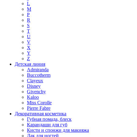
L
M
P
R
S
T
U
V
X
Y
Z
Детская линия
Admiranda
Buccotherm
Clayeux
Disney
Givenchy
Kaloo
Miss Corolle
Pierre Fabre
Декоративная косметика
Губная помада, блеск
Карандаши для губ
Кисти и спонжи для макияжа
Лак для ногтей