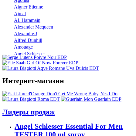
Agonist
Aigner Etienne
Ajmal
AL Haramain
Alexander Mcqueen
Alexandre.J
Alfred Dunhill
Amouage
Angel Schlesser
Anna Sui
Annayake
Annick Goutal
Интернет-магазин
Antonio Banderas
Aramis
Armaf
Armand Basi
Atelier Cologne
Лидеры продаж
Azzaro
Badgley Mischka
Angel Schlesser Essential For Men
Baldinini
TESTER 100 ml spray
Banana Republic