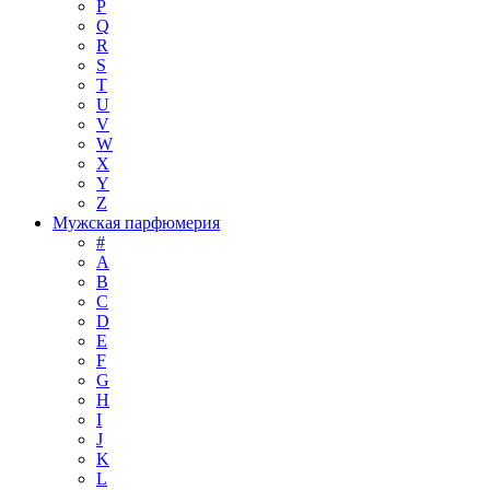
P
Q
R
S
T
U
V
W
X
Y
Z
Мужская парфюмерия
#
A
B
C
D
E
F
G
H
I
J
K
L