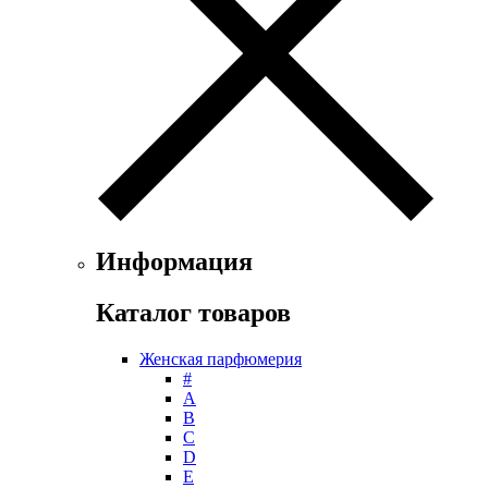
Floris
Franck Boclet
Franck Olivier
Frapin
Geoffrey Beene
Geparlys
Ghost
Gian Marco Venturi
Gianfranco Ferre
Giorgio Armani
Giorgio Monti
Информация
Givenchy
Gritti
Каталог товаров
Gucci
Guerlain
Женская парфюмерия
Guy Laroche
#
Helena Rubinstein
А
Hermes
B
Histoires de Parfums
C
D
Hollister
E
Houbigant