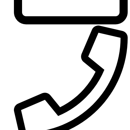
United Colors of Benetton
Univerlook
Valentino
Van Cleef & Arpels
Van Gils
Vanderbilt
Vera Wang
Versace
Victoria's Secret
Victorinox Swiss Army
Viktor & Rolf
Vince Camuto
Xerjoff
Yohji Yamamoto
Yves Rocher
Yves Saint Laurent
Zadig & Voltaire
Zarkoperfume
Zegna
Zirh