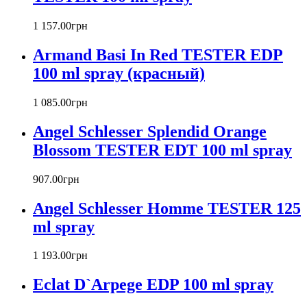
Barex
Betty Barclay
1 157
.
00
грн
Beyonce
Armand Basi In Red TESTER EDP
Bill Blass
Biotherm
100 ml spray (красный)
Blumarine
Bond № 9
1 085
.
00
грн
Bottega Veneta
Angel Schlesser Splendid Orange
Boucheron
Bourjois
Blossom TESTER EDT 100 ml spray
Britney Spears
Bruno Banani
907
.
00
грн
Burberry
Angel Schlesser Homme TESTER 125
Bvlgari
Byblos
ml spray
Byredo
Cacharel
1 193
.
00
грн
Calvin Klein
Canali
Eclat D`Arpege EDP 100 ml spray
Carla Fracci