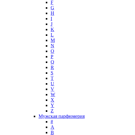
F
Hugh Parsons
G
Hugo Boss
H
I
Humiecki & Graef
J
Iceberg
K
IKKS
L
Il Profvmo
M
Issey Miyake
N
O
J. Del Pozo
P
Jacques Bogart Group
Q
Jean Couturier
R
Jean Patou
S
T
Jean Paul Gaultier
U
Jennifer Lopez
V
Jil Sander
W
Jimmy Choo
X
Jo Malone
Y
Z
John Galliano
Мужская парфюмерия
John Richmond
#
John Varvatos
A
Joop!
B