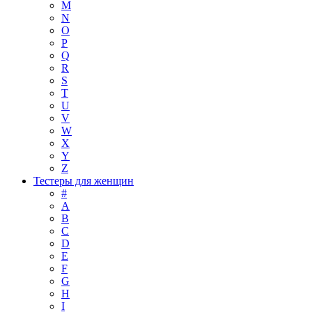
M
N
O
P
Q
R
S
T
U
V
W
X
Y
Z
Тестеры для женщин
#
A
B
C
D
E
F
G
H
I