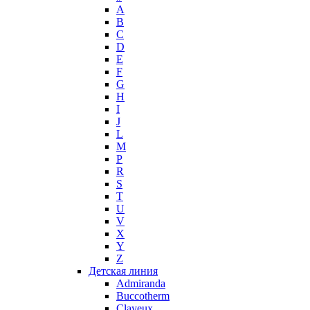
A
Max Mara
B
Maybelline
C
Mercedes-Benz
D
Mexx
E
F
Michael Kors
G
Miller et Bertaux
H
Missoni
I
Miu Miu
J
Molton Brown
L
M
Montale
P
Montblanc
R
Moschino
S
Naomi Campbell
T
U
Narciso Rodriguez
V
Nasomatto
X
Nike
Y
Nikos
Z
Nina Ricci
Детская линия
Admiranda
Nino Cerruti
Buccotherm
Nuhi
Clayeux