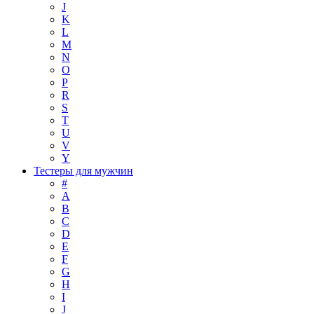
J
K
L
M
N
O
P
R
S
T
U
V
Y
Тестеры для мужчин
#
A
B
C
D
E
F
G
H
I
J