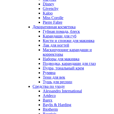
Nu_Be
Disney
Odin
Givenchy
Kaloo
Olfactive Studio
Miss Corolle
Oscar De La Renta
Pierre Fabre
Otoori
Декоративная косметика
Paco Rabanne
Губная помада, блеск
Paloma Picasso
Карандаши для губ
Кисти и спонжи для макияжа
Parfumerie Generale
Лак для ногтей
Parfums de Marly
Маскирующие карандаши и
Patrizia Pepe
корректоры
Paul Smith
Наборы для макияжа
Подводка, карандаши для глаз
Penhaligon's
Пудра, тональный крем
Pepe Jeans
Румяна
Perry Ellis
Тени для век
Peynet
Тушь для ресниц
Pierre Balmain
Средства по уходу
Alessandro International
Pierre Guillaume
Artdeco
Prada
Barex
Princesse Marina De Bourbon
Baylis & Harding
Profumi di Pantelleria
Biotherm
Bourjois