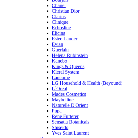
Pupa
Chanel
Ralph Lauren
Christian Dior
Ramon Molvizar
Clarins
Rampage
Clinique
Remy Latour
Echosline
Elicina
Repetto
Estee Lauder
Roberto Cavalli
Evian
Roberto Verino
Guerlain
Roccobarocco
Helena Rubinstein
Kanebo
Rochas
Kings & Queens
Rubino Cosmetics
Kleral System
S. Oliver
Lancome
Salvador Dali
LG Household & Health (Beyound)
Salvatore Ferragamo
L`Oreal
Mades Cosmetics
Sarah Jessica Parker
Maybelline
Sean John
Naturelle D'Orient
Serge Lutens
Pupa
Sergio Tacchini
Rene Furterer
Sensatia Botanicals
Shakira
Shiseido
Shiseido
Yves Saint Laurent
Sisley