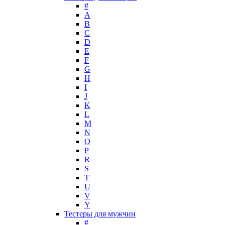
Lacoste
#
Lady Gaga
A
Lalique
B
C
Lancome
D
Lanvin
E
Laura Biagiotti
F
Loewe
G
H
Lolita Lempicka
I
Louis Feraud
J
M. Micallef
K
Mades Cosmetics
L
Maison Francis Kurkdjian
M
N
Mancera
O
Mandarina Duck
P
Marc Jacobs
R
Maria Sharapova
S
T
Mark Buxton
U
Masaki Matsushima
V
Maurer & Wirtz
Y
Max Deville
Тестеры для мужчин
Max Factor
#