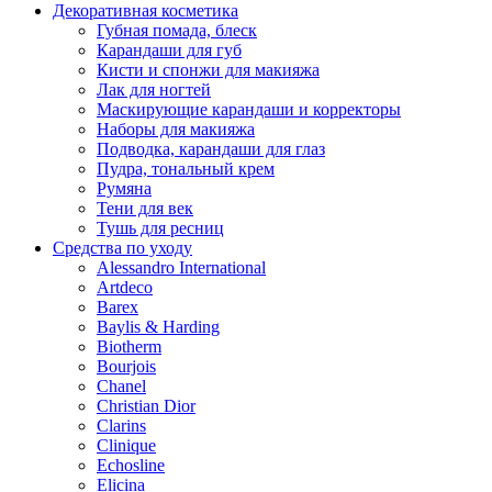
Декоративная косметика
Губная помада, блеск
Карандаши для губ
Кисти и спонжи для макияжа
Лак для ногтей
Маскирующие карандаши и корректоры
Наборы для макияжа
Подводка, карандаши для глаз
Пудра, тональный крем
Румяна
Тени для век
Тушь для ресниц
Средства по уходу
Alessandro International
Artdeco
Barex
Baylis & Harding
Biotherm
Bourjois
Chanel
Christian Dior
Clarins
Clinique
Echosline
Elicina