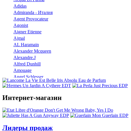
Adidas
Admiranda - Италия
Agent Provocateur
Agonist
Aigner Etienne
Ajmal
AL Haramain
Alexander Mcqueen
Alexandre.J
Alfred Dunhill
Amouage
Angel Schlesser
Anna Sui
Annayake
Annick Goutal
Интернет-магазин
Antonio Banderas
Aramis
Armaf
Armand Basi
Лидеры продаж
Atelier Cologne