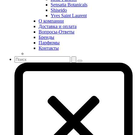
Sergio Tacchini
Sensatia Botanicals
Shiseido
Shakira
Yves Saint Laurent
Shiseido
О компании
Sisley
Доставка и оплата
Sonia Rykiel
Вопросы-Ответы
Stella McCartney
Бренды
Парфюмы
Stephane Humbert Lucas 777
Контакты
Swarovski
Syed Junaid Alam
Teo Cabanel
Thalac
The Different Company
The Vagabond Prince
The Voice
Thierry Mugler
Tiffany & Co
Tiziana Terenzi
Tom Ford
Tommy Hilfiger
Torrente