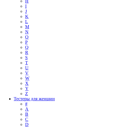
H
I
J
K
L
M
N
O
P
Q
R
S
T
U
V
W
X
Y
Z
Тестеры для женщин
#
A
B
C
D