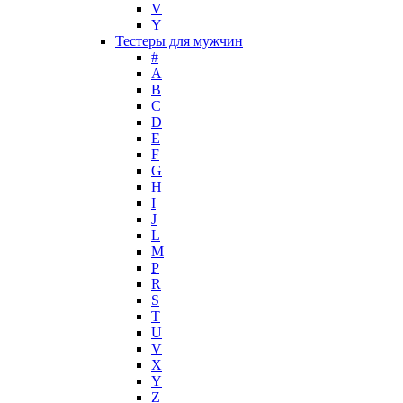
V
Masaki Matsushima
Y
Maurer & Wirtz
Тестеры для мужчин
Max Deville
#
Max Factor
A
B
Max Mara
C
Maybelline
D
Mercedes-Benz
E
Mexx
F
G
Michael Kors
H
Miller et Bertaux
I
Missoni
J
Miu Miu
L
Molton Brown
M
P
Montale
R
Montblanc
S
Moschino
T
Naomi Campbell
U
V
Narciso Rodriguez
X
Nasomatto
Y
Nike
Z