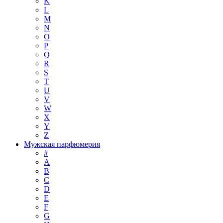
K
L
M
N
O
P
Q
R
S
T
U
V
W
X
Y
Z
Мужская парфюмерия
#
A
B
C
D
E
F
G