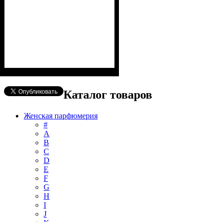
Каталог товаров
Женская парфюмерия
#
А
B
C
D
E
F
G
H
I
J