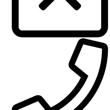
Tous
True Religion
Trussardi
Ungaro
United Colors of Benetton
Univerlook
Valentino
Van Cleef & Arpels
Van Gils
Vanderbilt
Vera Wang
Versace
Victoria's Secret
Victorinox Swiss Army
Viktor & Rolf
Vince Camuto
Xerjoff
Yohji Yamamoto
Yves Rocher
Yves Saint Laurent
Zadig & Voltaire