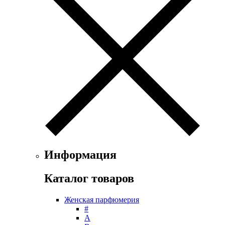
Exte
Faconnable
Fendi
Ferrari
Floris
Franck Boclet
Franck Olivier
Frapin
Geoffrey Beene
Geparlys
Ghost
Gian Marco Venturi
Gianfranco Ferre
Giorgio Armani
Информация
Giorgio Monti
Givenchy
Каталог товаров
Gritti
Gucci
Женская парфюмерия
Guerlain
#
Guy Laroche
А
Helena Rubinstein