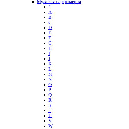
Мужская парфюмерия
John Galliano
#
John Richmond
A
John Varvatos
B
Joop!
C
D
Jovoy
E
Judith Leiber
F
Juicy Couture
G
Juliette Has A Gun
H
Kanebo
I
J
Karen Low
K
Karl Lagerfeld
L
Keiko Mecheri
M
Kenneth Cole
N
O
Kenzo
P
Kilian
Q
Kinski
R
Kiton
S
Kleral System
T
U
Korloff
V
L'Artisan Parfumeur
W