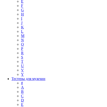
E
F
G
H
I
J
K
L
M
N
O
P
R
S
T
U
V
Y
Тестеры для мужчин
#
A
B
C
D
E