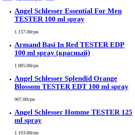
Azzaro
Angel Schlesser Essential For Men
Badgley Mischka
Baldinini
TESTER 100 ml spray
Banana Republic
Barex
1 157
.
00
грн
Betty Barclay
Armand Basi In Red TESTER EDP
Beyonce
Bill Blass
100 ml spray (красный)
Biotherm
Blumarine
1 085
.
00
грн
Bond № 9
Bottega Veneta
Angel Schlesser Splendid Orange
Boucheron
Blossom TESTER EDT 100 ml spray
Bourjois
Britney Spears
907
.
00
грн
Bruno Banani
Burberry
Angel Schlesser Homme TESTER 125
Bvlgari
ml spray
Byblos
Byredo
1 193
.
00
грн