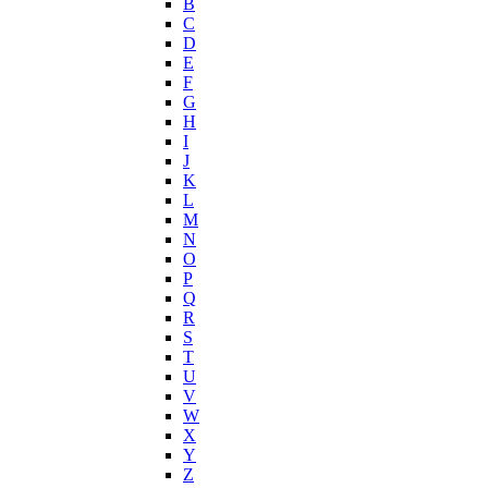
B
Hermes
C
Histoires de Parfums
D
E
Hollister
F
Houbigant
G
Hugh Parsons
H
Hugo Boss
I
J
Humiecki & Graef
K
Iceberg
L
IKKS
M
Il Profvmo
N
Issey Miyake
O
P
J. Del Pozo
Q
Jacques Bogart Group
R
Jean Couturier
S
Jean Patou
T
U
Jean Paul Gaultier
V
Jennifer Lopez
W
Jil Sander
X
Jimmy Choo
Y
Jo Malone
Z