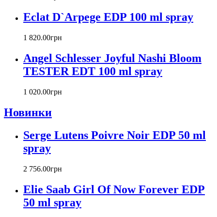
Cacharel
Calvin Klein
Eclat D`Arpege EDP 100 ml spray
Canali
Carla Fracci
1 820
.
00
грн
Carlos Moya
Carolina Herrera
Angel Schlesser Joyful Nashi Bloom
Caron
TESTER EDT 100 ml spray
Cartier
Chanel
1 020
.
00
грн
Charriol
Chevignon
Новинки
Chloe
Chopard
Serge Lutens Poivre Noir EDP 50 ml
Christian Audigier
spray
Christian Dior
Christian Lacroix
2 756
.
00
грн
Christina Aguilera
Cindy Crawford
Elie Saab Girl Of Now Forever EDP
Clinique
50 ml spray
Clive Christian
CnR Create