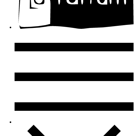
DSquared2
Dupont S.T.
Echosline
Elie Saab
Elizabeth Arden
Elizabeth Taylor
Ellen Tracy
Emanuel Ungaro
Emilio Pucci
Enrico Gi
Eon Productions
Escada
Escentric Molecules
Essential Parfums
Estee Lauder
Estelle Ewen
Etat Libre d`Orange
Etro
Evian
Ex Nihilo