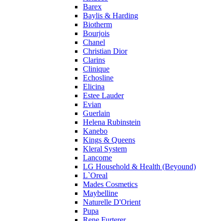
Barex
Prada
Baylis & Harding
Princesse Marina De Bourbon
Biotherm
Profumi di Pantelleria
Bourjois
Chanel
Pupa
Christian Dior
Ralph Lauren
Clarins
Ramon Molvizar
Clinique
Rampage
Echosline
Remy Latour
Elicina
Estee Lauder
Repetto
Evian
Roberto Cavalli
Guerlain
Roberto Verino
Helena Rubinstein
Roccobarocco
Kanebo
Kings & Queens
Rochas
Kleral System
Rubino Cosmetics
Lancome
S. Oliver
LG Household & Health (Beyound)
Salvador Dali
L`Oreal
Salvatore Ferragamo
Mades Cosmetics
Maybelline
Sarah Jessica Parker
Naturelle D'Orient
Sean John
Pupa
Serge Lutens
Rene Furterer