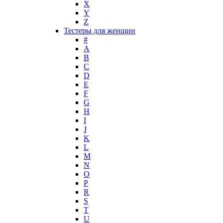
L'Oreal
X
La Perla
Y
Z
La Prairie
Тестеры для женщин
Laboratorio Olfattivo
#
Lacoste
A
Lady Gaga
B
Lalique
C
D
Lancome
E
Lanvin
F
Laura Biagiotti
G
Loewe
H
I
Lolita Lempicka
J
Louis Feraud
K
M. Micallef
L
Mades Cosmetics
M
Maison Francis Kurkdjian
N
O
Mancera
P
Mandarina Duck
R
Marc Jacobs
S
Maria Sharapova
T
U
Mark Buxton