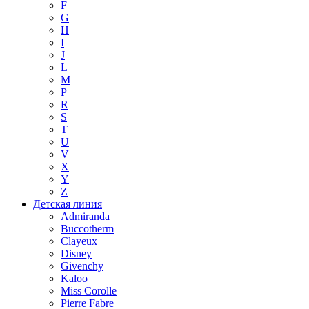
F
G
H
I
J
L
M
P
R
S
T
U
V
X
Y
Z
Детская линия
Admiranda
Buccotherm
Clayeux
Disney
Givenchy
Kaloo
Miss Corolle
Pierre Fabre