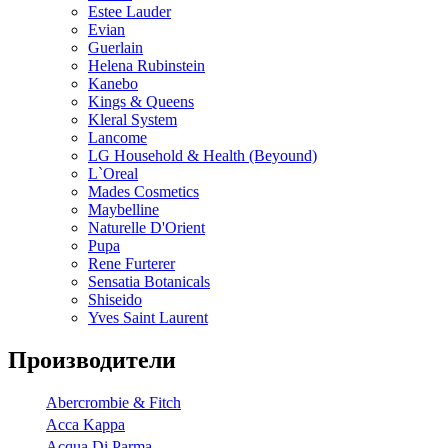
Estee Lauder
Evian
Guerlain
Helena Rubinstein
Kanebo
Kings & Queens
Kleral System
Lancome
LG Household & Health (Beyound)
L`Oreal
Mades Cosmetics
Maybelline
Naturelle D'Orient
Pupa
Rene Furterer
Sensatia Botanicals
Shiseido
Yves Saint Laurent
Производители
Abercrombie & Fitch
Acca Kappa
Acqua Di Parma