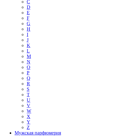
C
D
E
F
G
H
I
J
K
L
M
N
O
P
Q
R
S
T
U
V
W
X
Y
Z
Мужская парфюмерия