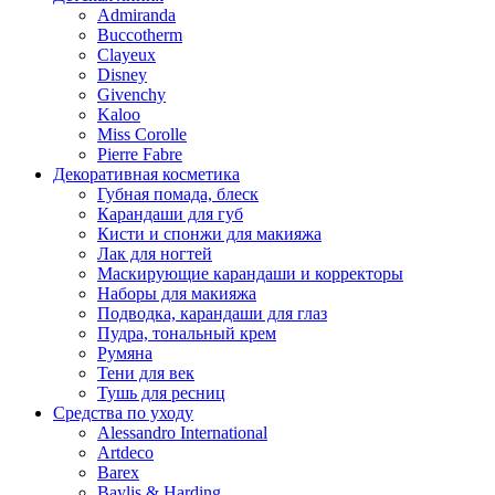
Admiranda
Buccotherm
Clayeux
Disney
Givenchy
Kaloo
Miss Corolle
Pierre Fabre
Декоративная косметика
Губная помада, блеск
Карандаши для губ
Кисти и спонжи для макияжа
Лак для ногтей
Маскирующие карандаши и корректоры
Наборы для макияжа
Подводка, карандаши для глаз
Пудра, тональный крем
Румяна
Тени для век
Тушь для ресниц
Средства по уходу
Alessandro International
Artdeco
Barex
Baylis & Harding