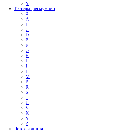
Y
Тестеры для мужчин
#
A
B
C
D
E
F
G
H
I
J
L
M
P
R
S
T
U
V
X
Y
Z
Детская линия