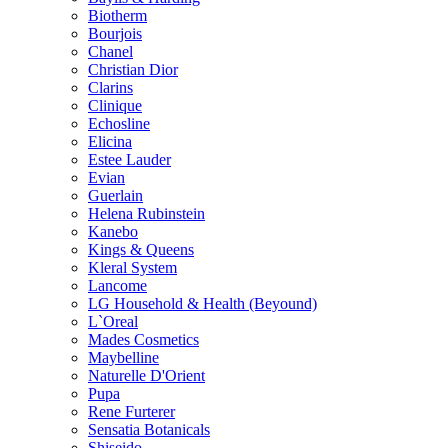
Biotherm
Bourjois
Chanel
Christian Dior
Clarins
Clinique
Echosline
Elicina
Estee Lauder
Evian
Guerlain
Helena Rubinstein
Kanebo
Kings & Queens
Kleral System
Lancome
LG Household & Health (Beyound)
L`Oreal
Mades Cosmetics
Maybelline
Naturelle D'Orient
Pupa
Rene Furterer
Sensatia Botanicals
Shiseido