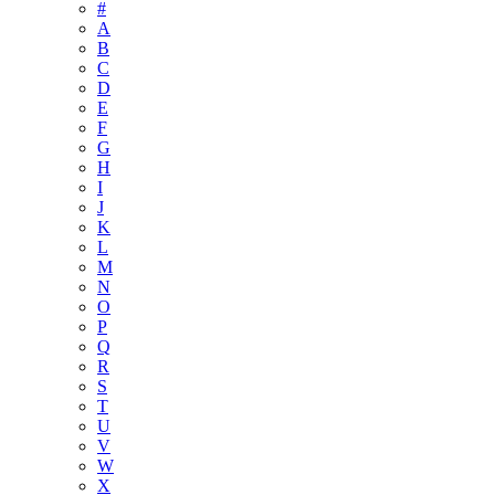
#
A
B
C
D
E
F
G
H
I
J
K
L
M
N
O
P
Q
R
S
T
U
V
W
X