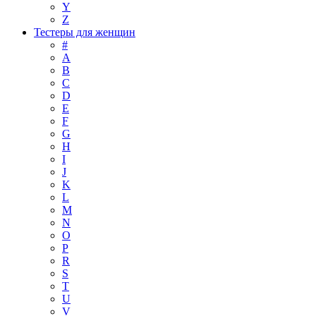
Y
Z
Тестеры для женщин
#
A
B
C
D
E
F
G
H
I
J
K
L
M
N
O
P
R
S
T
U
V