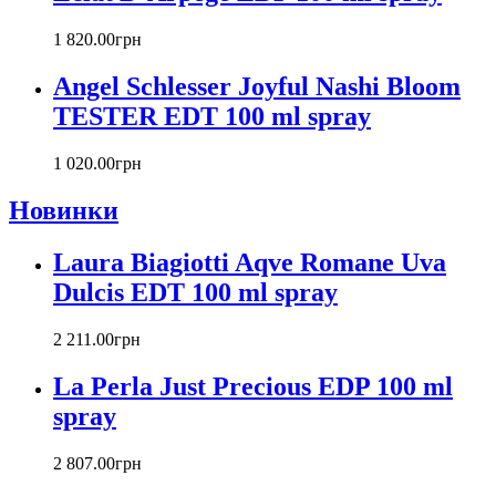
Carla Fracci
Carlos Moya
1 820
.
00
грн
Carolina Herrera
Angel Schlesser Joyful Nashi Bloom
Caron
Cartier
TESTER EDT 100 ml spray
Chanel
Charriol
1 020
.
00
грн
Chevignon
Новинки
Chloe
Chopard
Christian Audigier
Laura Biagiotti Aqve Romane Uva
Christian Dior
Dulcis EDT 100 ml spray
Christian Lacroix
Christina Aguilera
2 211
.
00
грн
Cindy Crawford
Clinique
La Perla Just Precious EDP 100 ml
Clive Christian
spray
CnR Create
Cofinluxe
2 807
.
00
грн
Comme Des Garcons