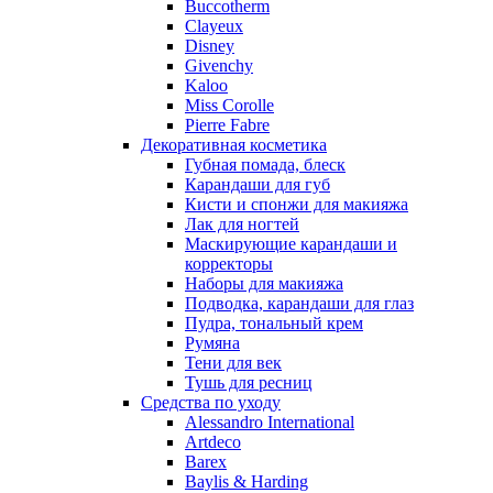
Buccotherm
Nuhi
Clayeux
Nu_Be
Disney
Odin
Givenchy
Kaloo
Olfactive Studio
Miss Corolle
Oscar De La Renta
Pierre Fabre
Otoori
Декоративная косметика
Paco Rabanne
Губная помада, блеск
Paloma Picasso
Карандаши для губ
Кисти и спонжи для макияжа
Parfumerie Generale
Лак для ногтей
Parfums de Marly
Маскирующие карандаши и
Patrizia Pepe
корректоры
Paul Smith
Наборы для макияжа
Подводка, карандаши для глаз
Penhaligon's
Пудра, тональный крем
Pepe Jeans
Румяна
Perry Ellis
Тени для век
Peynet
Тушь для ресниц
Pierre Balmain
Средства по уходу
Alessandro International
Pierre Guillaume
Artdeco
Prada
Barex
Princesse Marina De Bourbon
Baylis & Harding