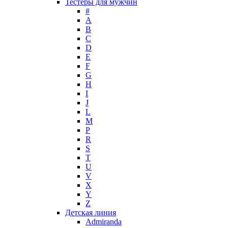
Тестеры для мужчин
Max Factor
#
A
Max Mara
B
Maybelline
C
Mercedes-Benz
D
Mexx
E
F
Michael Kors
G
Miller et Bertaux
H
Missoni
I
Miu Miu
J
Molton Brown
L
M
Montale
P
Montblanc
R
Moschino
S
Naomi Campbell
T
U
Narciso Rodriguez
V
Nasomatto
X
Nike
Y
Nikos
Z
Nina Ricci
Детская линия
Admiranda
Nino Cerruti