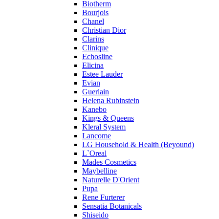
Profumi di Pantelleria
Biotherm
Bourjois
Pupa
Chanel
Ralph Lauren
Christian Dior
Ramon Molvizar
Clarins
Rampage
Clinique
Remy Latour
Echosline
Elicina
Repetto
Estee Lauder
Roberto Cavalli
Evian
Roberto Verino
Guerlain
Roccobarocco
Helena Rubinstein
Kanebo
Rochas
Kings & Queens
Rubino Cosmetics
Kleral System
S. Oliver
Lancome
Salvador Dali
LG Household & Health (Beyound)
Salvatore Ferragamo
L`Oreal
Mades Cosmetics
Sarah Jessica Parker
Maybelline
Sean John
Naturelle D'Orient
Serge Lutens
Pupa
Sergio Tacchini
Rene Furterer
Sensatia Botanicals
Shakira
Shiseido
Shiseido