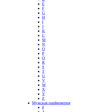
Hollister
E
Houbigant
F
Hugh Parsons
G
Hugo Boss
H
I
Humiecki & Graef
J
Iceberg
K
IKKS
L
Il Profvmo
M
Issey Miyake
N
O
J. Del Pozo
P
Jacques Bogart Group
Q
Jean Couturier
R
Jean Patou
S
T
Jean Paul Gaultier
U
Jennifer Lopez
V
Jil Sander
W
Jimmy Choo
X
Jo Malone
Y
Z
John Galliano
Мужская парфюмерия
John Richmond
#
John Varvatos
A