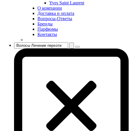
Yves Saint Laurent
Sisley
О компании
Sonia Rykiel
Доставка и оплата
Stella McCartney
Вопросы-Ответы
Бренды
Stephane Humbert Lucas 777
Парфюмы
Swarovski
Контакты
Syed Junaid Alam
Teo Cabanel
Thalac
The Different Company
The Vagabond Prince
The Voice
Thierry Mugler
Tiffany & Co
Tiziana Terenzi
Tom Ford
Tommy Hilfiger
Torrente
Tous
True Religion
Trussardi