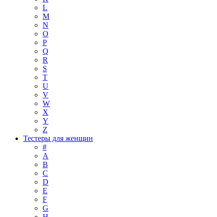
L
M
N
O
P
Q
R
S
T
U
V
W
X
Y
Z
Тестеры для женщин
#
A
B
C
D
E
F
G
H