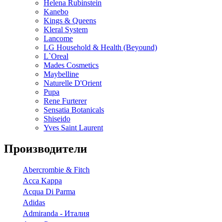
Helena Rubinstein
Kanebo
Kings & Queens
Kleral System
Lancome
LG Household & Health (Beyound)
L`Oreal
Mades Cosmetics
Maybelline
Naturelle D'Orient
Pupa
Rene Furterer
Sensatia Botanicals
Shiseido
Yves Saint Laurent
Производители
Abercrombie & Fitch
Acca Kappa
Acqua Di Parma
Adidas
Admiranda - Италия