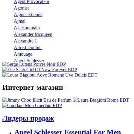
Agent Provocateur
Agonist
Aigner Etienne
Ajmal
AL Haramain
Alexander Mcqueen
Alexandre.J
Alfred Dunhill
Amouage
Angel Schlesser
Anna Sui
Annayake
Annick Goutal
Интернет-магазин
Antonio Banderas
Aramis
Armaf
Armand Basi
Atelier Cologne
Лидеры продаж
Azzaro
Badgley Mischka
Angel Schlesser Essential For Men
Baldinini