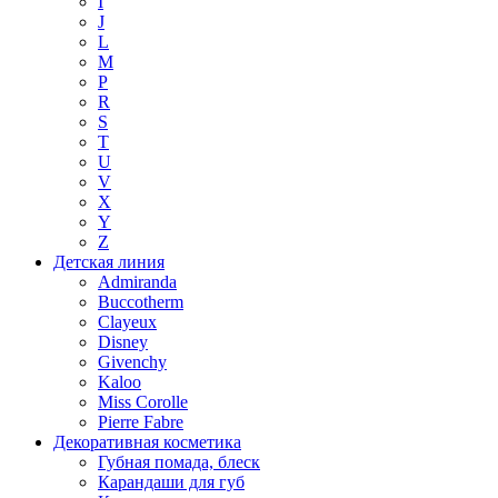
I
J
L
M
P
R
S
T
U
V
X
Y
Z
Детская линия
Admiranda
Buccotherm
Clayeux
Disney
Givenchy
Kaloo
Miss Corolle
Pierre Fabre
Декоративная косметика
Губная помада, блеск
Карандаши для губ