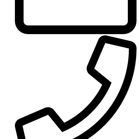
Ungaro
United Colors of Benetton
Univerlook
Valentino
Van Cleef & Arpels
Van Gils
Vanderbilt
Vera Wang
Versace
Victoria's Secret
Victorinox Swiss Army
Viktor & Rolf
Vince Camuto
Xerjoff
Yohji Yamamoto
Yves Rocher
Yves Saint Laurent
Zadig & Voltaire
Zarkoperfume
Zegna