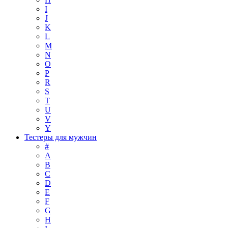
I
J
K
L
M
N
O
P
R
S
T
U
V
Y
Тестеры для мужчин
#
A
B
C
D
E
F
G
H