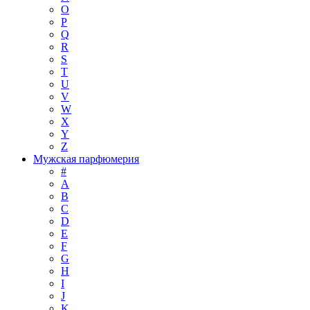
O
P
Q
R
S
T
U
V
W
X
Y
Z
Мужская парфюмерия
#
A
B
C
D
E
F
G
H
I
J
K