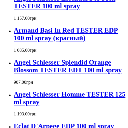
TESTER 100 ml spray
Banana Republic
Barex
Betty Barclay
1 157
.
00
грн
Beyonce
Armand Basi In Red TESTER EDP
Bill Blass
Biotherm
100 ml spray (красный)
Blumarine
Bond № 9
1 085
.
00
грн
Bottega Veneta
Angel Schlesser Splendid Orange
Boucheron
Bourjois
Blossom TESTER EDT 100 ml spray
Britney Spears
Bruno Banani
907
.
00
грн
Burberry
Angel Schlesser Homme TESTER 125
Bvlgari
Byblos
ml spray
Byredo
Cacharel
1 193
.
00
грн
Calvin Klein
Canali
Eclat D`Arpege EDP 100 ml spray