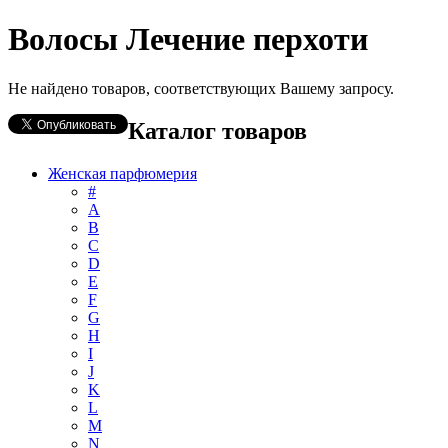
Волосы Лечение перхоти
Не найдено товаров, соответствующих Вашему запросу.
Каталог товаров
Женская парфюмерия
#
А
B
C
D
E
F
G
H
I
J
K
L
M
N