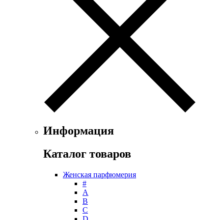
Ferrari
Floris
Franck Boclet
Franck Olivier
Frapin
Geoffrey Beene
Geparlys
Ghost
Gian Marco Venturi
Gianfranco Ferre
Giorgio Armani
Giorgio Monti
Информация
Givenchy
Gritti
Каталог товаров
Gucci
Guerlain
Женская парфюмерия
Guy Laroche
#
Helena Rubinstein
А
Hermes
B
Histoires de Parfums
C
D