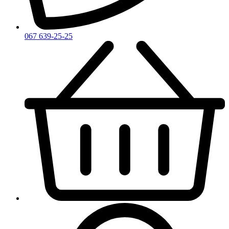
Zirh
067 639-25-25