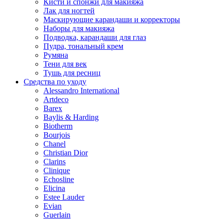
Кисти и спонжи для макияжа
Лак для ногтей
Маскирующие карандаши и корректоры
Наборы для макияжа
Подводка, карандаши для глаз
Пудра, тональный крем
Румяна
Тени для век
Тушь для ресниц
Средства по уходу
Alessandro International
Artdeco
Barex
Baylis & Harding
Biotherm
Bourjois
Chanel
Christian Dior
Clarins
Clinique
Echosline
Elicina
Estee Lauder
Evian
Guerlain