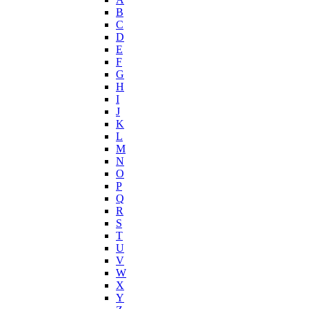
Joop!
B
C
Jovoy
D
Judith Leiber
E
Juicy Couture
F
Juliette Has A Gun
G
Kanebo
H
I
Karen Low
J
Karl Lagerfeld
K
Keiko Mecheri
L
Kenneth Cole
M
N
Kenzo
O
Kilian
P
Kinski
Q
Kiton
R
Kleral System
S
T
Korloff
U
L'Artisan Parfumeur
V
L'Oreal
W
La Perla
X
Y
La Prairie