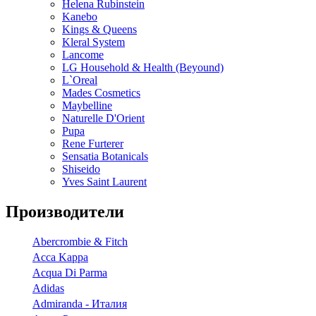
Helena Rubinstein
Kanebo
Kings & Queens
Kleral System
Lancome
LG Household & Health (Beyound)
L`Oreal
Mades Cosmetics
Maybelline
Naturelle D'Orient
Pupa
Rene Furterer
Sensatia Botanicals
Shiseido
Yves Saint Laurent
Производители
Abercrombie & Fitch
Acca Kappa
Acqua Di Parma
Adidas
Admiranda - Италия