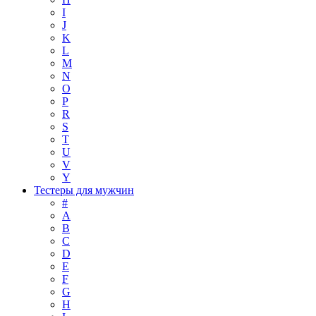
I
J
K
L
M
N
O
P
R
S
T
U
V
Y
Тестеры для мужчин
#
A
B
C
D
E
F
G
H