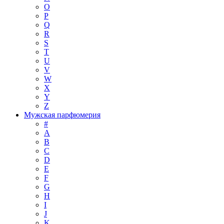
O
P
Q
R
S
T
U
V
W
X
Y
Z
Мужская парфюмерия
#
A
B
C
D
E
F
G
H
I
J
K