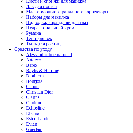
Кисти и спонжи для макияжа
Лак для ногтей
Маскирующие карандаши и корректоры
Наборы для макияжа
Подводка, карандаши для глаз
Пудра, тональный крем
Румяна
Тени для век
Тушь для ресниц
Средства по уходу
Alessandro International
Artdeco
Barex
Baylis & Harding
Biotherm
Bourjois
Chanel
Christian Dior
Clarins
Clinique
Echosline
Elicina
Estee Lauder
Evian
Guerlain