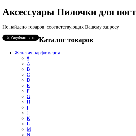
Аксессуары Пилочки для ног
Не найдено товаров, соответствующих Вашему запросу.
Каталог товаров
Женская парфюмерия
#
А
B
C
D
E
F
G
H
I
J
K
L
M
N