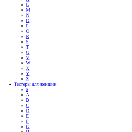
L
M
N
O
P
Q
R
S
T
U
V
W
X
Y
Z
Тестеры для женщин
#
A
B
C
D
E
F
G
H