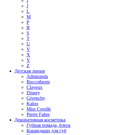
I
J
L
M
P
R
S
T
U
V
X
Y
Z
Детская линия
Admiranda
Buccotherm
Clayeux
Disney
Givenchy
Kaloo
Miss Corolle
Pierre Fabre
Декоративная косметика
Губная помада, блеск
Карандаши для губ