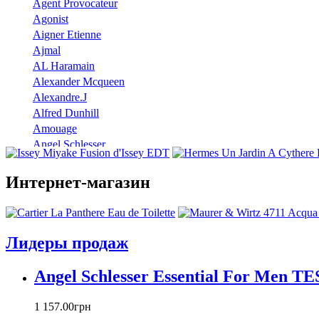
Agent Provocateur
Agonist
Aigner Etienne
Ajmal
AL Haramain
Alexander Mcqueen
Alexandre.J
Alfred Dunhill
Amouage
Angel Schlesser
Anna Sui
Annayake
Интернет-магазин
Annick Goutal
Antonio Banderas
Aramis
Armaf
Лидеры продаж
Armand Basi
Atelier Cologne
Angel Schlesser Essential For Men T
Azzaro
Badgley Mischka
1 157
.
00
грн
Baldinini