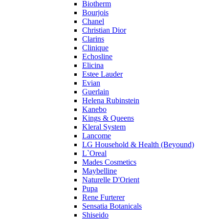
Profumi di Pantelleria
Biotherm
Bourjois
Pupa
Chanel
Ralph Lauren
Christian Dior
Ramon Molvizar
Clarins
Rampage
Clinique
Remy Latour
Echosline
Elicina
Repetto
Estee Lauder
Roberto Cavalli
Evian
Roberto Verino
Guerlain
Roccobarocco
Helena Rubinstein
Kanebo
Rochas
Kings & Queens
Rubino Cosmetics
Kleral System
S. Oliver
Lancome
Salvador Dali
LG Household & Health (Beyound)
Salvatore Ferragamo
L`Oreal
Mades Cosmetics
Sarah Jessica Parker
Maybelline
Sean John
Naturelle D'Orient
Serge Lutens
Pupa
Sergio Tacchini
Rene Furterer
Sensatia Botanicals
Shakira
Shiseido
Shiseido