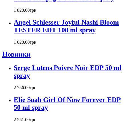
Carla Fracci
Carlos Moya
1 820
.
00
грн
Carolina Herrera
Angel Schlesser Joyful Nashi Bloom
Caron
Cartier
TESTER EDT 100 ml spray
Chanel
Charriol
1 020
.
00
грн
Chevignon
Новинки
Chloe
Chopard
Christian Audigier
Serge Lutens Poivre Noir EDP 50 ml
Christian Dior
spray
Christian Lacroix
Christina Aguilera
2 756
.
00
грн
Cindy Crawford
Clinique
Elie Saab Girl Of Now Forever EDP
Clive Christian
50 ml spray
CnR Create
Cofinluxe
2 551
.
00
грн
Comme Des Garcons