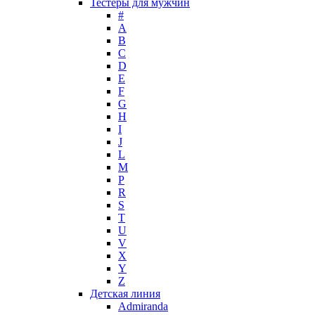
Тестеры для мужчин
Max Factor
#
A
Max Mara
B
Maybelline
C
Mercedes-Benz
D
Mexx
E
F
Michael Kors
G
Miller et Bertaux
H
Missoni
I
Miu Miu
J
Molton Brown
L
M
Montale
P
Montblanc
R
Moschino
S
Naomi Campbell
T
U
Narciso Rodriguez
V
Nasomatto
X
Nike
Y
Nikos
Z
Nina Ricci
Детская линия
Admiranda
Nino Cerruti