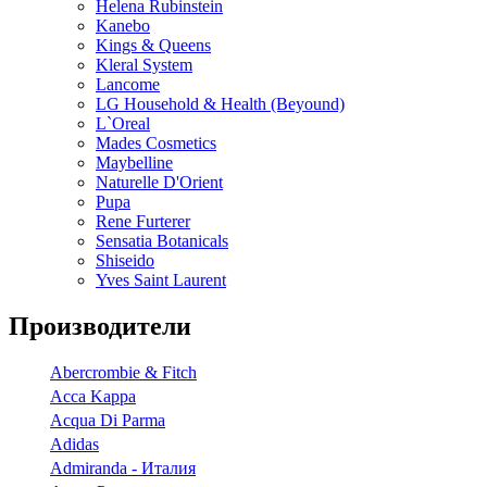
Helena Rubinstein
Kanebo
Kings & Queens
Kleral System
Lancome
LG Household & Health (Beyound)
L`Oreal
Mades Cosmetics
Maybelline
Naturelle D'Orient
Pupa
Rene Furterer
Sensatia Botanicals
Shiseido
Yves Saint Laurent
Производители
Abercrombie & Fitch
Acca Kappa
Acqua Di Parma
Adidas
Admiranda - Италия