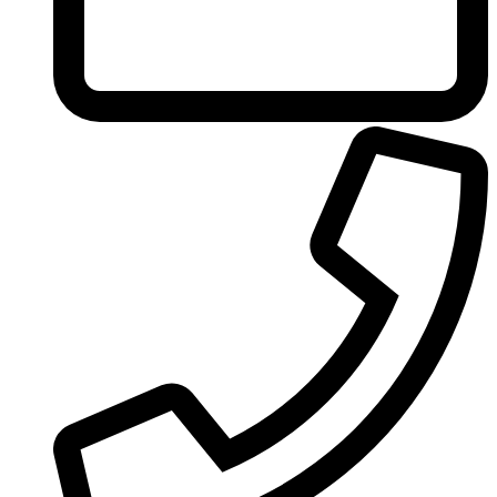
Ungaro
United Colors of Benetton
Univerlook
Valentino
Van Cleef & Arpels
Van Gils
Vanderbilt
Vera Wang
Versace
Victoria's Secret
Victorinox Swiss Army
Viktor & Rolf
Vince Camuto
Xerjoff
Yohji Yamamoto
Yves Rocher
Yves Saint Laurent
Zadig & Voltaire
Zarkoperfume
Zegna