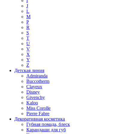
I
J
L
M
P
R
S
T
U
V
X
Y
Z
Детская линия
Admiranda
Buccotherm
Clayeux
Disney
Givenchy
Kaloo
Miss Corolle
Pierre Fabre
Декоративная косметика
Губная помада, блеск
Карандаши для губ