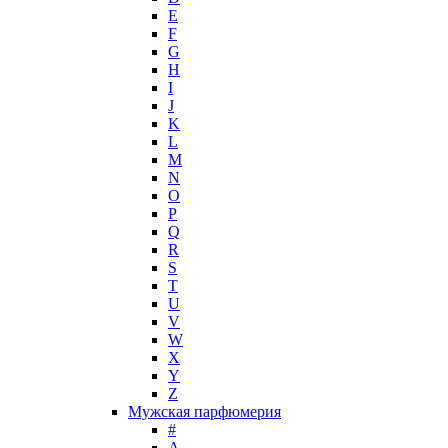
Hollister
E
Houbigant
F
Hugh Parsons
G
Hugo Boss
H
I
Humiecki & Graef
J
Iceberg
K
IKKS
L
Il Profvmo
M
Issey Miyake
N
O
J. Del Pozo
P
Jacques Bogart Group
Q
Jean Couturier
R
Jean Patou
S
T
Jean Paul Gaultier
U
Jennifer Lopez
V
Jil Sander
W
Jimmy Choo
X
Jo Malone
Y
Z
John Galliano
Мужская парфюмерия
John Richmond
#
John Varvatos
A