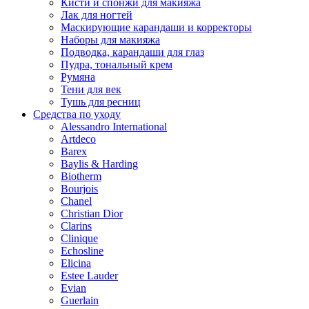
Кисти и спонжи для макияжа
Лак для ногтей
Маскирующие карандаши и корректоры
Наборы для макияжа
Подводка, карандаши для глаз
Пудра, тональный крем
Румяна
Тени для век
Тушь для ресниц
Средства по уходу
Alessandro International
Artdeco
Barex
Baylis & Harding
Biotherm
Bourjois
Chanel
Christian Dior
Clarins
Clinique
Echosline
Elicina
Estee Lauder
Evian
Guerlain