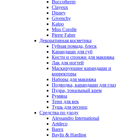
Buccotherm
Nuhi
Clayeux
Nu_Be
Disney
Odin
Givenchy
Kaloo
Olfactive Studio
Miss Corolle
Oscar De La Renta
Pierre Fabre
Otoori
Декоративная косметика
Paco Rabanne
Губная помада, блеск
Paloma Picasso
Карандаши для губ
Кисти и спонжи для макияжа
Parfumerie Generale
Лак для ногтей
Parfums de Marly
Маскирующие карандаши и
Patrizia Pepe
корректоры
Paul Smith
Наборы для макияжа
Подводка, карандаши для глаз
Penhaligon's
Пудра, тональный крем
Pepe Jeans
Румяна
Perry Ellis
Тени для век
Peynet
Тушь для ресниц
Pierre Balmain
Средства по уходу
Alessandro International
Pierre Guillaume
Artdeco
Prada
Barex
Princesse Marina De Bourbon
Baylis & Harding