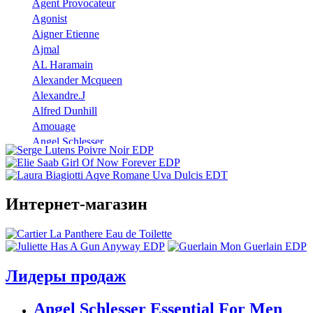
Agent Provocateur
Agonist
Aigner Etienne
Ajmal
AL Haramain
Alexander Mcqueen
Alexandre.J
Alfred Dunhill
Amouage
Angel Schlesser
Anna Sui
Annayake
Annick Goutal
Интернет-магазин
Antonio Banderas
Aramis
Armaf
Armand Basi
Atelier Cologne
Лидеры продаж
Azzaro
Badgley Mischka
Angel Schlesser Essential For Men
Baldinini