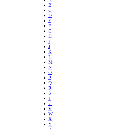
Joop!
B
C
Jovoy
D
Judith Leiber
E
Juicy Couture
F
Juliette Has A Gun
G
Kanebo
H
I
Karen Low
J
Karl Lagerfeld
K
Keiko Mecheri
L
Kenneth Cole
M
N
Kenzo
O
Kilian
P
Kinski
Q
Kiton
R
Kleral System
S
T
Korloff
U
L'Artisan Parfumeur
V
L'Oreal
W
La Perla
X
Y
La Prairie