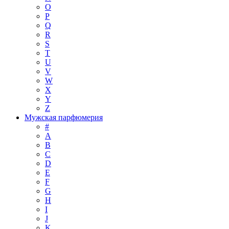
O
P
Q
R
S
T
U
V
W
X
Y
Z
Мужская парфюмерия
#
A
B
C
D
E
F
G
H
I
J
K