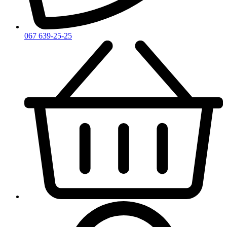
Zirh
067 639-25-25