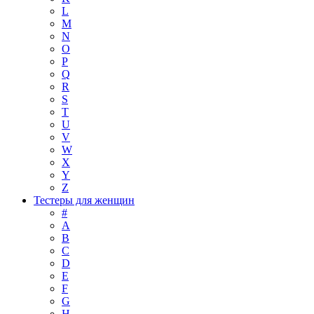
L
M
N
O
P
Q
R
S
T
U
V
W
X
Y
Z
Тестеры для женщин
#
A
B
C
D
E
F
G
H