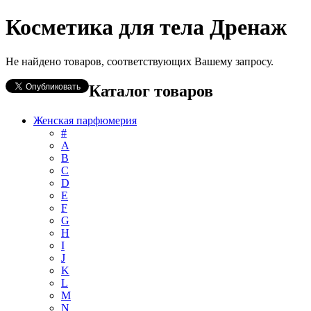
Косметика для тела Дренаж
Не найдено товаров, соответствующих Вашему запросу.
Каталог товаров
Женская парфюмерия
#
А
B
C
D
E
F
G
H
I
J
K
L
M
N