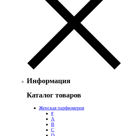
Ferrari
Floris
Franck Boclet
Franck Olivier
Frapin
Geoffrey Beene
Geparlys
Ghost
Gian Marco Venturi
Gianfranco Ferre
Giorgio Armani
Giorgio Monti
Информация
Givenchy
Gritti
Каталог товаров
Gucci
Guerlain
Женская парфюмерия
Guy Laroche
#
Helena Rubinstein
А
Hermes
B
Histoires de Parfums
C
D