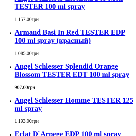
TESTER 100 ml spray
Banana Republic
Barex
Betty Barclay
1 157
.
00
грн
Beyonce
Armand Basi In Red TESTER EDP
Bill Blass
Biotherm
100 ml spray (красный)
Blumarine
Bond № 9
1 085
.
00
грн
Bottega Veneta
Angel Schlesser Splendid Orange
Boucheron
Bourjois
Blossom TESTER EDT 100 ml spray
Britney Spears
Bruno Banani
907
.
00
грн
Burberry
Angel Schlesser Homme TESTER 125
Bvlgari
Byblos
ml spray
Byredo
Cacharel
1 193
.
00
грн
Calvin Klein
Canali
Eclat D`Arpege EDP 100 ml spray