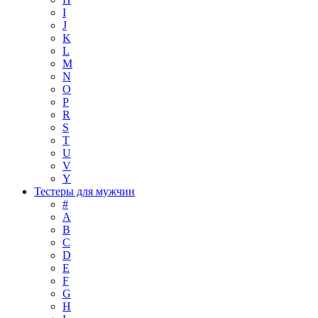
I
J
K
L
M
N
O
P
R
S
T
U
V
Y
Тестеры для мужчин
#
A
B
C
D
E
F
G
H