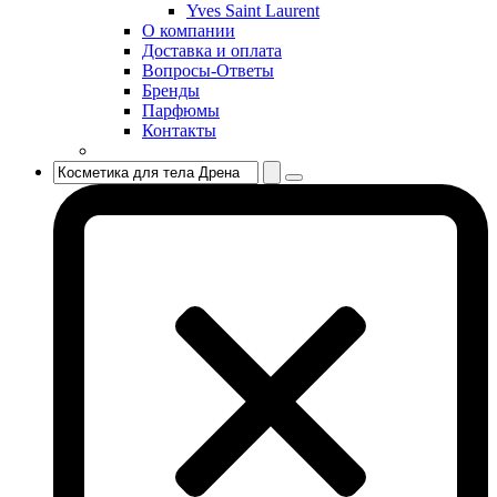
Yves Saint Laurent
Sisley
О компании
Sonia Rykiel
Доставка и оплата
Stella McCartney
Вопросы-Ответы
Бренды
Stephane Humbert Lucas 777
Парфюмы
Swarovski
Контакты
Syed Junaid Alam
Teo Cabanel
Thalac
The Different Company
The Vagabond Prince
The Voice
Thierry Mugler
Tiffany & Co
Tiziana Terenzi
Tom Ford
Tommy Hilfiger
Torrente
Tous
True Religion
Trussardi