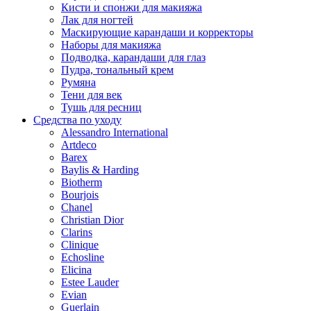
Кисти и спонжи для макияжа
Лак для ногтей
Маскирующие карандаши и корректоры
Наборы для макияжа
Подводка, карандаши для глаз
Пудра, тональный крем
Румяна
Тени для век
Тушь для ресниц
Средства по уходу
Alessandro International
Artdeco
Barex
Baylis & Harding
Biotherm
Bourjois
Chanel
Christian Dior
Clarins
Clinique
Echosline
Elicina
Estee Lauder
Evian
Guerlain