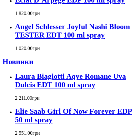
Eclat D`Arpege EDP 100 ml spray
Carla Fracci
Carlos Moya
1 820
.
00
грн
Carolina Herrera
Angel Schlesser Joyful Nashi Bloom
Caron
Cartier
TESTER EDT 100 ml spray
Chanel
Charriol
1 020
.
00
грн
Chevignon
Новинки
Chloe
Chopard
Christian Audigier
Laura Biagiotti Aqve Romane Uva
Christian Dior
Dulcis EDT 100 ml spray
Christian Lacroix
Christina Aguilera
2 211
.
00
грн
Cindy Crawford
Clinique
Elie Saab Girl Of Now Forever EDP
Clive Christian
50 ml spray
CnR Create
Cofinluxe
2 551
.
00
грн
Comme Des Garcons