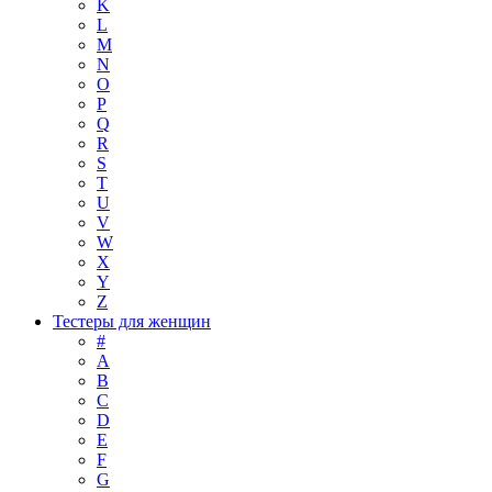
K
L
M
N
O
P
Q
R
S
T
U
V
W
X
Y
Z
Тестеры для женщин
#
A
B
C
D
E
F
G