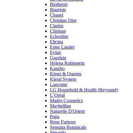
Profumi di Pantelleria
Biotherm
Bourjois
Pupa
Chanel
Ralph Lauren
Christian Dior
Ramon Molvizar
Clarins
Rampage
Clinique
Remy Latour
Echosline
Elicina
Repetto
Estee Lauder
Roberto Cavalli
Evian
Roberto Verino
Guerlain
Roccobarocco
Helena Rubinstein
Kanebo
Rochas
Kings & Queens
Rubino Cosmetics
Kleral System
S. Oliver
Lancome
Salvador Dali
LG Household & Health (Beyound)
Salvatore Ferragamo
L`Oreal
Mades Cosmetics
Sarah Jessica Parker
Maybelline
Sean John
Naturelle D'Orient
Serge Lutens
Pupa
Sergio Tacchini
Rene Furterer
Sensatia Botanicals
Shakira
Shiseido