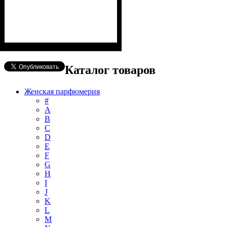
Каталог товаров
Женская парфюмерия
#
А
B
C
D
E
F
G
H
I
J
K
L
M