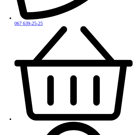
Zirh
067 639-25-25