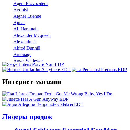
Agent Provocateur
Agonist
Aigner Etienne
Ajmal
AL Haramain
Alexander Mcqueen
Alexandre.J
Alfred Dunhill
Amouage
Angel Schlesser
Anna Sui
Annayake
Annick Goutal
Интернет-магазин
Antonio Banderas
Aramis
Armaf
Armand Basi
Atelier Cologne
Лидеры продаж
Azzaro
Badgley Mischka