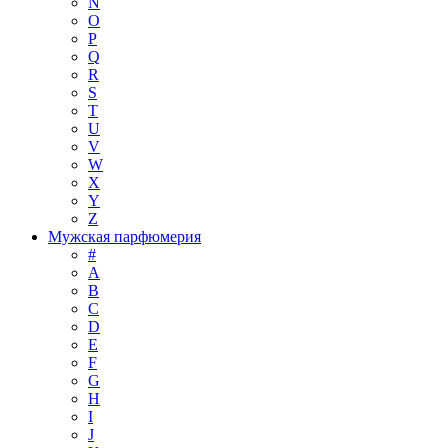
N
O
P
Q
R
S
T
U
V
W
X
Y
Z
Мужская парфюмерия
#
A
B
C
D
E
F
G
H
I
J