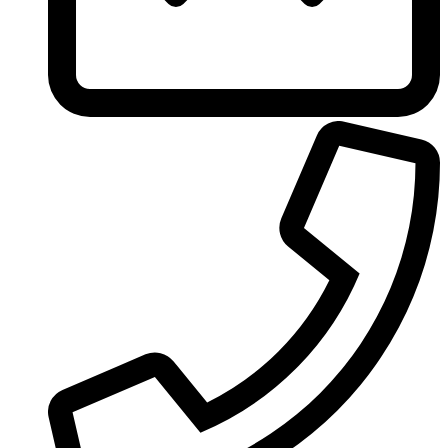
Ungaro
United Colors of Benetton
Univerlook
Valentino
Van Cleef & Arpels
Van Gils
Vanderbilt
Vera Wang
Versace
Victoria's Secret
Victorinox Swiss Army
Viktor & Rolf
Vince Camuto
Xerjoff
Yohji Yamamoto
Yves Rocher
Yves Saint Laurent
Zadig & Voltaire
Zarkoperfume
Zegna