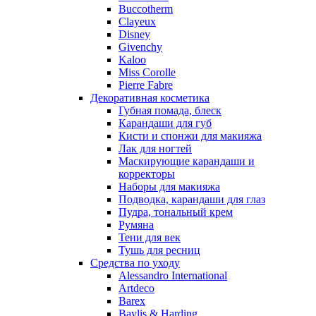
Buccotherm
Nuhi
Clayeux
Nu_Be
Disney
Odin
Givenchy
Kaloo
Olfactive Studio
Miss Corolle
Oscar De La Renta
Pierre Fabre
Otoori
Декоративная косметика
Paco Rabanne
Губная помада, блеск
Paloma Picasso
Карандаши для губ
Кисти и спонжи для макияжа
Parfumerie Generale
Лак для ногтей
Parfums de Marly
Маскирующие карандаши и
Patrizia Pepe
корректоры
Paul Smith
Наборы для макияжа
Подводка, карандаши для глаз
Penhaligon's
Пудра, тональный крем
Pepe Jeans
Румяна
Perry Ellis
Тени для век
Peynet
Тушь для ресниц
Pierre Balmain
Средства по уходу
Alessandro International
Pierre Guillaume
Artdeco
Prada
Barex
Princesse Marina De Bourbon
Baylis & Harding