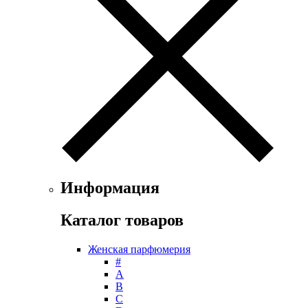
Ferrari
Floris
Franck Boclet
Franck Olivier
Frapin
Geoffrey Beene
Geparlys
Ghost
Gian Marco Venturi
Gianfranco Ferre
Giorgio Armani
Giorgio Monti
Информация
Givenchy
Gritti
Каталог товаров
Gucci
Guerlain
Женская парфюмерия
Guy Laroche
#
Helena Rubinstein
А
Hermes
B
Histoires de Parfums
C