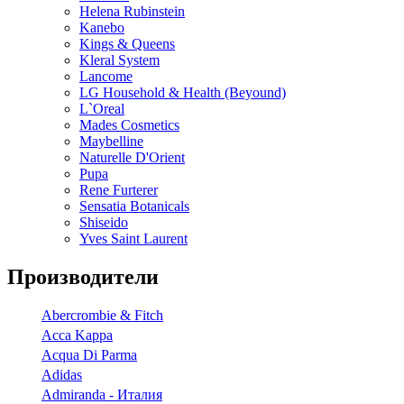
Helena Rubinstein
Kanebo
Kings & Queens
Kleral System
Lancome
LG Household & Health (Beyound)
L`Oreal
Mades Cosmetics
Maybelline
Naturelle D'Orient
Pupa
Rene Furterer
Sensatia Botanicals
Shiseido
Yves Saint Laurent
Производители
Abercrombie & Fitch
Acca Kappa
Acqua Di Parma
Adidas
Admiranda - Италия