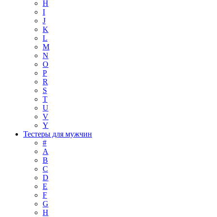
H
I
J
K
L
M
N
O
P
R
S
T
U
V
Y
Тестеры для мужчин
#
A
B
C
D
E
F
G
H