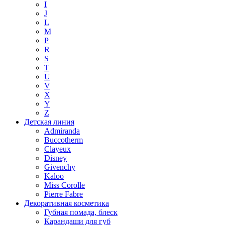
I
J
L
M
P
R
S
T
U
V
X
Y
Z
Детская линия
Admiranda
Buccotherm
Clayeux
Disney
Givenchy
Kaloo
Miss Corolle
Pierre Fabre
Декоративная косметика
Губная помада, блеск
Карандаши для губ