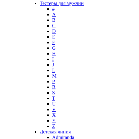
Max Deville
Тестеры для мужчин
Max Factor
#
A
Max Mara
B
Maybelline
C
Mercedes-Benz
D
Mexx
E
F
Michael Kors
G
Miller et Bertaux
H
Missoni
I
Miu Miu
J
Molton Brown
L
M
Montale
P
Montblanc
R
Moschino
S
Naomi Campbell
T
U
Narciso Rodriguez
V
Nasomatto
X
Nike
Y
Nikos
Z
Nina Ricci
Детская линия
Admiranda
Nino Cerruti