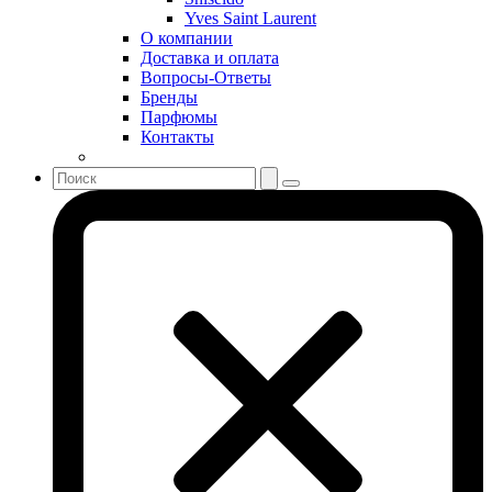
Shiseido
Yves Saint Laurent
Sisley
О компании
Sonia Rykiel
Доставка и оплата
Stella McCartney
Вопросы-Ответы
Бренды
Stephane Humbert Lucas 777
Парфюмы
Swarovski
Контакты
Syed Junaid Alam
Teo Cabanel
Thalac
The Different Company
The Vagabond Prince
The Voice
Thierry Mugler
Tiffany & Co
Tiziana Terenzi
Tom Ford
Tommy Hilfiger
Torrente
Tous
True Religion
Trussardi