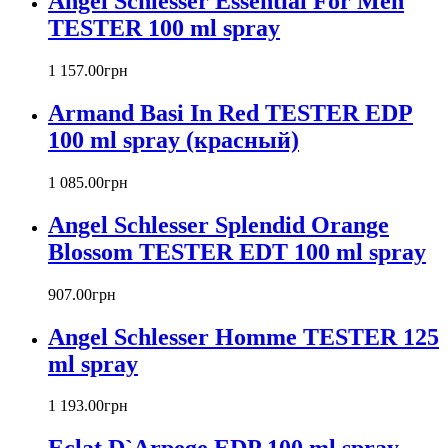
Angel Schlesser Essential For Men
Baldinini
TESTER 100 ml spray
Banana Republic
Barex
Betty Barclay
1 157
.
00
грн
Beyonce
Armand Basi In Red TESTER EDP
Bill Blass
Biotherm
100 ml spray (красный)
Blumarine
Bond № 9
1 085
.
00
грн
Bottega Veneta
Angel Schlesser Splendid Orange
Boucheron
Bourjois
Blossom TESTER EDT 100 ml spray
Britney Spears
Bruno Banani
907
.
00
грн
Burberry
Angel Schlesser Homme TESTER 125
Bvlgari
Byblos
ml spray
Byredo
Cacharel
1 193
.
00
грн
Calvin Klein
Canali