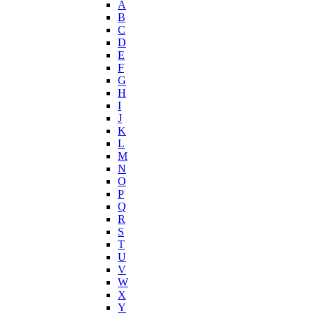
A
Joop!
B
C
Jovoy
D
Judith Leiber
E
Juicy Couture
F
Juliette Has A Gun
G
Kanebo
H
I
Karen Low
J
Karl Lagerfeld
K
Keiko Mecheri
L
Kenneth Cole
M
N
Kenzo
O
Kilian
P
Kinski
Q
Kiton
R
Kleral System
S
T
Korloff
U
L'Artisan Parfumeur
V
L'Oreal
W
La Perla
X
Y
La Prairie