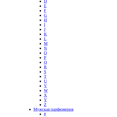
D
Hollister
E
Houbigant
F
Hugh Parsons
G
Hugo Boss
H
I
Humiecki & Graef
J
Iceberg
K
IKKS
L
Il Profvmo
M
Issey Miyake
N
O
J. Del Pozo
P
Jacques Bogart Group
Q
Jean Couturier
R
Jean Patou
S
T
Jean Paul Gaultier
U
Jennifer Lopez
V
Jil Sander
W
Jimmy Choo
X
Jo Malone
Y
Z
John Galliano
Мужская парфюмерия
John Richmond
#
John Varvatos