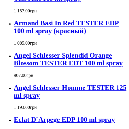
Barex
Betty Barclay
1 157
.
00
грн
Beyonce
Armand Basi In Red TESTER EDP
Bill Blass
Biotherm
100 ml spray (красный)
Blumarine
Bond № 9
1 085
.
00
грн
Bottega Veneta
Angel Schlesser Splendid Orange
Boucheron
Bourjois
Blossom TESTER EDT 100 ml spray
Britney Spears
Bruno Banani
907
.
00
грн
Burberry
Angel Schlesser Homme TESTER 125
Bvlgari
Byblos
ml spray
Byredo
Cacharel
1 193
.
00
грн
Calvin Klein
Canali
Eclat D`Arpege EDP 100 ml spray
Carla Fracci