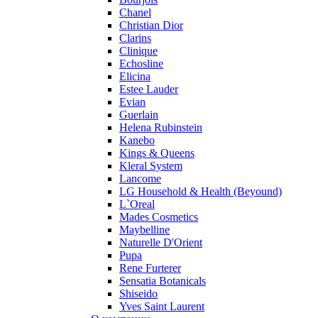
Pupa
Chanel
Ralph Lauren
Christian Dior
Ramon Molvizar
Clarins
Rampage
Clinique
Remy Latour
Echosline
Elicina
Repetto
Estee Lauder
Roberto Cavalli
Evian
Roberto Verino
Guerlain
Roccobarocco
Helena Rubinstein
Kanebo
Rochas
Kings & Queens
Rubino Cosmetics
Kleral System
S. Oliver
Lancome
Salvador Dali
LG Household & Health (Beyound)
Salvatore Ferragamo
L`Oreal
Mades Cosmetics
Sarah Jessica Parker
Maybelline
Sean John
Naturelle D'Orient
Serge Lutens
Pupa
Sergio Tacchini
Rene Furterer
Sensatia Botanicals
Shakira
Shiseido
Shiseido
Yves Saint Laurent
Sisley