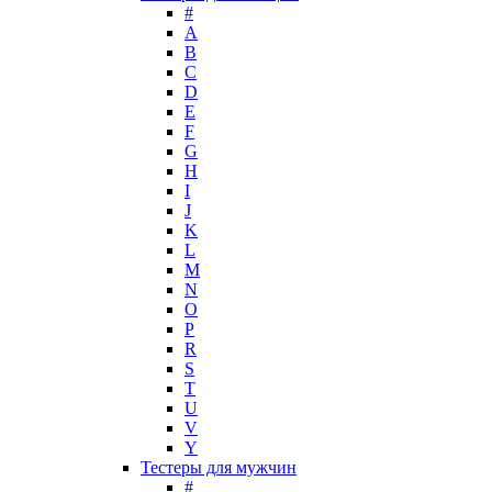
Lacoste
#
Lady Gaga
A
Lalique
B
C
Lancome
D
Lanvin
E
Laura Biagiotti
F
Loewe
G
H
Lolita Lempicka
I
Louis Feraud
J
M. Micallef
K
Mades Cosmetics
L
Maison Francis Kurkdjian
M
N
Mancera
O
Mandarina Duck
P
Marc Jacobs
R
Maria Sharapova
S
T
Mark Buxton
U
Masaki Matsushima
V
Maurer & Wirtz
Y
Max Deville
Тестеры для мужчин
Max Factor
#