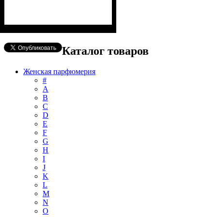
Каталог товаров
Женская парфюмерия
#
А
B
C
D
E
F
G
H
I
J
K
L
M
N
O