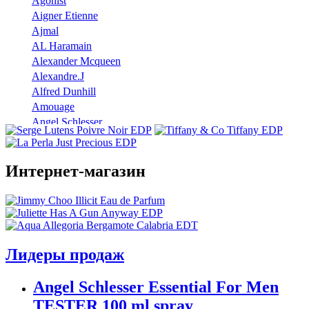
Agonist
Aigner Etienne
Ajmal
AL Haramain
Alexander Mcqueen
Alexandre.J
Alfred Dunhill
Amouage
Angel Schlesser
Anna Sui
Annayake
Annick Goutal
Интернет-магазин
Antonio Banderas
Aramis
Armaf
Armand Basi
Atelier Cologne
Лидеры продаж
Azzaro
Badgley Mischka
Angel Schlesser Essential For Men
Baldinini
TESTER 100 ml spray
Banana Republic