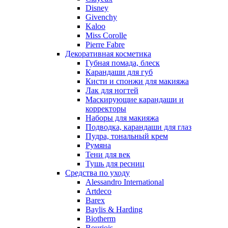
Nu_Be
Disney
Odin
Givenchy
Kaloo
Olfactive Studio
Miss Corolle
Oscar De La Renta
Pierre Fabre
Otoori
Декоративная косметика
Paco Rabanne
Губная помада, блеск
Paloma Picasso
Карандаши для губ
Кисти и спонжи для макияжа
Parfumerie Generale
Лак для ногтей
Parfums de Marly
Маскирующие карандаши и
Patrizia Pepe
корректоры
Paul Smith
Наборы для макияжа
Подводка, карандаши для глаз
Penhaligon's
Пудра, тональный крем
Pepe Jeans
Румяна
Perry Ellis
Тени для век
Peynet
Тушь для ресниц
Pierre Balmain
Средства по уходу
Alessandro International
Pierre Guillaume
Artdeco
Prada
Barex
Princesse Marina De Bourbon
Baylis & Harding
Profumi di Pantelleria
Biotherm
Bourjois