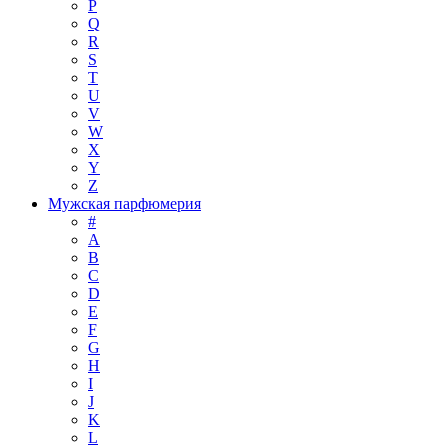
P
Q
R
S
T
U
V
W
X
Y
Z
Мужская парфюмерия
#
A
B
C
D
E
F
G
H
I
J
K
L