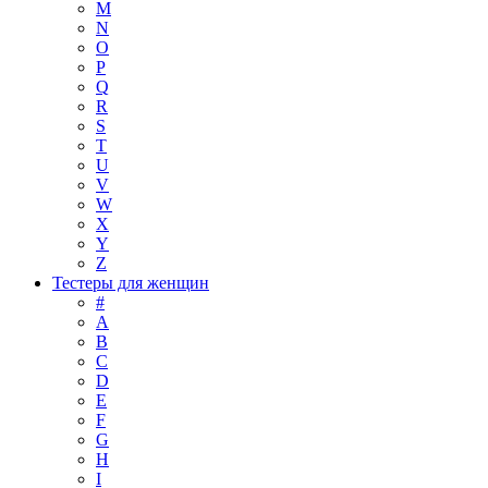
M
N
O
P
Q
R
S
T
U
V
W
X
Y
Z
Тестеры для женщин
#
A
B
C
D
E
F
G
H
I