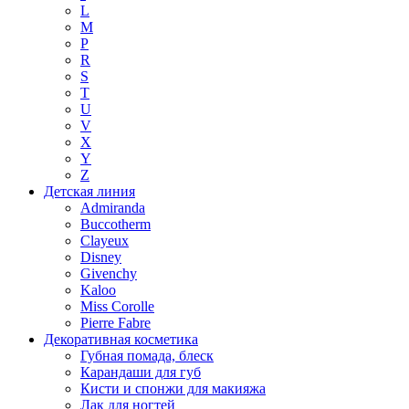
L
M
P
R
S
T
U
V
X
Y
Z
Детская линия
Admiranda
Buccotherm
Clayeux
Disney
Givenchy
Kaloo
Miss Corolle
Pierre Fabre
Декоративная косметика
Губная помада, блеск
Карандаши для губ
Кисти и спонжи для макияжа
Лак для ногтей