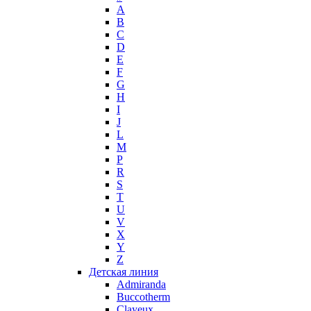
A
Max Mara
B
Maybelline
C
Mercedes-Benz
D
Mexx
E
F
Michael Kors
G
Miller et Bertaux
H
Missoni
I
Miu Miu
J
Molton Brown
L
M
Montale
P
Montblanc
R
Moschino
S
Naomi Campbell
T
U
Narciso Rodriguez
V
Nasomatto
X
Nike
Y
Nikos
Z
Nina Ricci
Детская линия
Admiranda
Nino Cerruti
Buccotherm
Nuhi
Clayeux