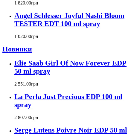
Carlos Moya
1 820
.
00
грн
Carolina Herrera
Angel Schlesser Joyful Nashi Bloom
Caron
Cartier
TESTER EDT 100 ml spray
Chanel
Charriol
1 020
.
00
грн
Chevignon
Новинки
Chloe
Chopard
Christian Audigier
Elie Saab Girl Of Now Forever EDP
Christian Dior
50 ml spray
Christian Lacroix
Christina Aguilera
2 551
.
00
грн
Cindy Crawford
Clinique
La Perla Just Precious EDP 100 ml
Clive Christian
spray
CnR Create
Cofinluxe
2 807
.
00
грн
Comme Des Garcons
Costume National
Serge Lutens Poivre Noir EDP 50 ml
Couch