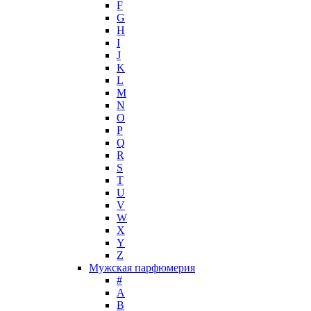
F
Hugh Parsons
G
Hugo Boss
H
I
Humiecki & Graef
J
Iceberg
K
IKKS
L
Il Profvmo
M
Issey Miyake
N
O
J. Del Pozo
P
Jacques Bogart Group
Q
Jean Couturier
R
Jean Patou
S
T
Jean Paul Gaultier
U
Jennifer Lopez
V
Jil Sander
W
Jimmy Choo
X
Jo Malone
Y
Z
John Galliano
Мужская парфюмерия
John Richmond
#
John Varvatos
A
Joop!
B