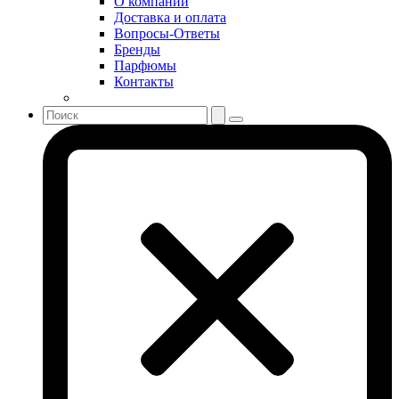
О компании
Sonia Rykiel
Доставка и оплата
Stella McCartney
Вопросы-Ответы
Бренды
Stephane Humbert Lucas 777
Парфюмы
Swarovski
Контакты
Syed Junaid Alam
Teo Cabanel
Thalac
The Different Company
The Vagabond Prince
The Voice
Thierry Mugler
Tiffany & Co
Tiziana Terenzi
Tom Ford
Tommy Hilfiger
Torrente
Tous
True Religion
Trussardi
Ungaro