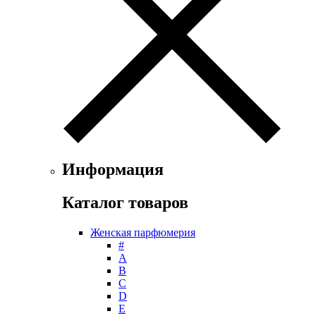
Floris
Franck Boclet
Franck Olivier
Frapin
Geoffrey Beene
Geparlys
Ghost
Gian Marco Venturi
Gianfranco Ferre
Giorgio Armani
Giorgio Monti
Информация
Givenchy
Gritti
Каталог товаров
Gucci
Guerlain
Женская парфюмерия
Guy Laroche
#
Helena Rubinstein
А
Hermes
B
Histoires de Parfums
C
D
Hollister
E
Houbigant