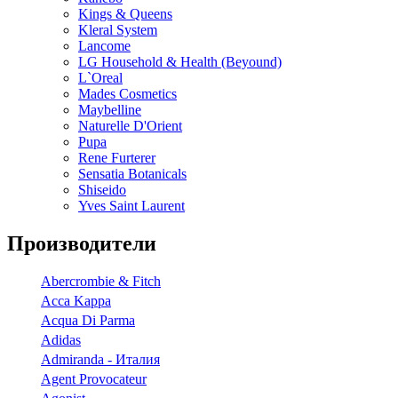
Kings & Queens
Kleral System
Lancome
LG Household & Health (Beyound)
L`Oreal
Mades Cosmetics
Maybelline
Naturelle D'Orient
Pupa
Rene Furterer
Sensatia Botanicals
Shiseido
Yves Saint Laurent
Производители
Abercrombie & Fitch
Acca Kappa
Acqua Di Parma
Adidas
Admiranda - Италия
Agent Provocateur