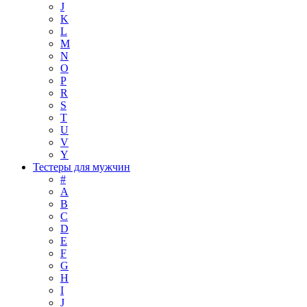
J
K
L
M
N
O
P
R
S
T
U
V
Y
Тестеры для мужчин
#
A
B
C
D
E
F
G
H
I
J