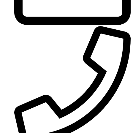
United Colors of Benetton
Univerlook
Valentino
Van Cleef & Arpels
Van Gils
Vanderbilt
Vera Wang
Versace
Victoria's Secret
Victorinox Swiss Army
Viktor & Rolf
Vince Camuto
Xerjoff
Yohji Yamamoto
Yves Rocher
Yves Saint Laurent
Zadig & Voltaire
Zarkoperfume
Zegna
Zirh