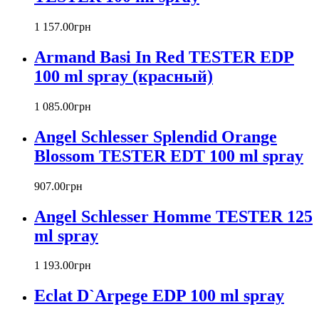
Barex
Betty Barclay
1 157
.
00
грн
Beyonce
Armand Basi In Red TESTER EDP
Bill Blass
Biotherm
100 ml spray (красный)
Blumarine
Bond № 9
1 085
.
00
грн
Bottega Veneta
Angel Schlesser Splendid Orange
Boucheron
Bourjois
Blossom TESTER EDT 100 ml spray
Britney Spears
Bruno Banani
907
.
00
грн
Burberry
Angel Schlesser Homme TESTER 125
Bvlgari
Byblos
ml spray
Byredo
Cacharel
1 193
.
00
грн
Calvin Klein
Canali
Eclat D`Arpege EDP 100 ml spray
Carla Fracci