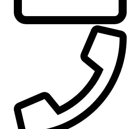
United Colors of Benetton
Univerlook
Valentino
Van Cleef & Arpels
Van Gils
Vanderbilt
Vera Wang
Versace
Victoria's Secret
Victorinox Swiss Army
Viktor & Rolf
Vince Camuto
Xerjoff
Yohji Yamamoto
Yves Rocher
Yves Saint Laurent
Zadig & Voltaire
Zarkoperfume
Zegna
Zirh