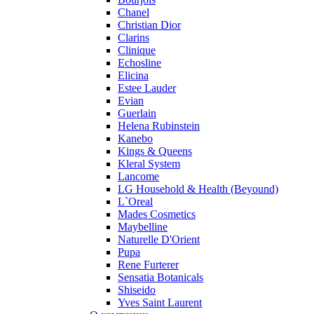
Pupa
Chanel
Ralph Lauren
Christian Dior
Ramon Molvizar
Clarins
Rampage
Clinique
Remy Latour
Echosline
Elicina
Repetto
Estee Lauder
Roberto Cavalli
Evian
Roberto Verino
Guerlain
Roccobarocco
Helena Rubinstein
Kanebo
Rochas
Kings & Queens
Rubino Cosmetics
Kleral System
S. Oliver
Lancome
Salvador Dali
LG Household & Health (Beyound)
Salvatore Ferragamo
L`Oreal
Mades Cosmetics
Sarah Jessica Parker
Maybelline
Sean John
Naturelle D'Orient
Serge Lutens
Pupa
Sergio Tacchini
Rene Furterer
Sensatia Botanicals
Shakira
Shiseido
Shiseido
Yves Saint Laurent
Sisley