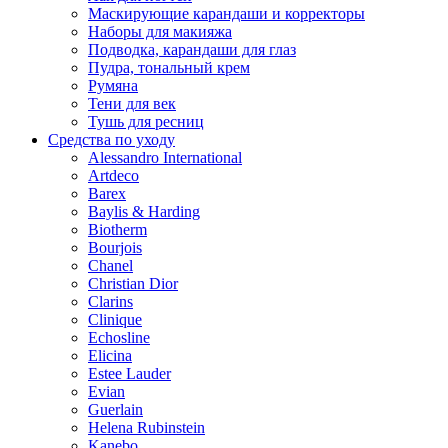
Маскирующие карандаши и корректоры
Наборы для макияжа
Подводка, карандаши для глаз
Пудра, тональный крем
Румяна
Тени для век
Тушь для ресниц
Средства по уходу
Alessandro International
Artdeco
Barex
Baylis & Harding
Biotherm
Bourjois
Chanel
Christian Dior
Clarins
Clinique
Echosline
Elicina
Estee Lauder
Evian
Guerlain
Helena Rubinstein
Kanebo