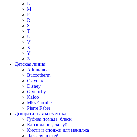
L
M
P
R
S
T
U
V
X
Y
Z
Детская линия
Admiranda
Buccotherm
Clayeux
Disney
Givenchy
Kaloo
Miss Corolle
Pierre Fabre
Декоративная косметика
Губная помада, блеск
Карандаши для губ
Кисти и спонжи для макияжа
Лак для ногтей