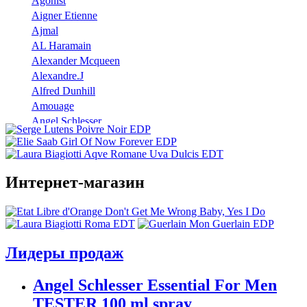
Agonist
Aigner Etienne
Ajmal
AL Haramain
Alexander Mcqueen
Alexandre.J
Alfred Dunhill
Amouage
Angel Schlesser
Anna Sui
Annayake
Annick Goutal
Интернет-магазин
Antonio Banderas
Aramis
Armaf
Armand Basi
Atelier Cologne
Лидеры продаж
Azzaro
Badgley Mischka
Angel Schlesser Essential For Men
Baldinini
TESTER 100 ml spray
Banana Republic