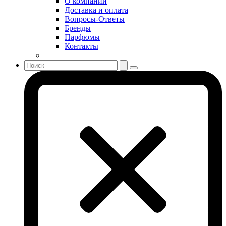
О компании
Sonia Rykiel
Доставка и оплата
Stella McCartney
Вопросы-Ответы
Бренды
Stephane Humbert Lucas 777
Парфюмы
Swarovski
Контакты
Syed Junaid Alam
Teo Cabanel
Thalac
The Different Company
The Vagabond Prince
The Voice
Thierry Mugler
Tiffany & Co
Tiziana Terenzi
Tom Ford
Tommy Hilfiger
Torrente
Tous
True Religion
Trussardi
Ungaro