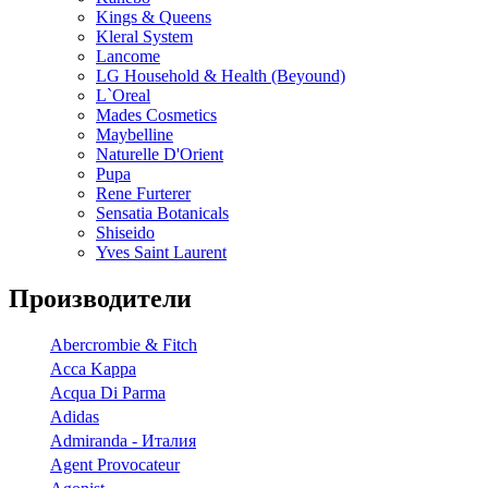
Kings & Queens
Kleral System
Lancome
LG Household & Health (Beyound)
L`Oreal
Mades Cosmetics
Maybelline
Naturelle D'Orient
Pupa
Rene Furterer
Sensatia Botanicals
Shiseido
Yves Saint Laurent
Производители
Abercrombie & Fitch
Acca Kappa
Acqua Di Parma
Adidas
Admiranda - Италия
Agent Provocateur