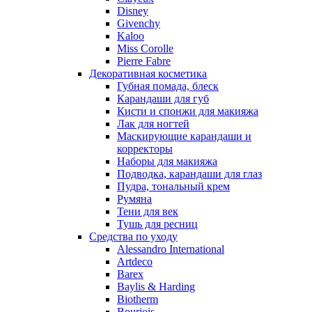
Nu_Be
Disney
Odin
Givenchy
Kaloo
Olfactive Studio
Miss Corolle
Oscar De La Renta
Pierre Fabre
Otoori
Декоративная косметика
Paco Rabanne
Губная помада, блеск
Paloma Picasso
Карандаши для губ
Кисти и спонжи для макияжа
Parfumerie Generale
Лак для ногтей
Parfums de Marly
Маскирующие карандаши и
Patrizia Pepe
корректоры
Paul Smith
Наборы для макияжа
Подводка, карандаши для глаз
Penhaligon's
Пудра, тональный крем
Pepe Jeans
Румяна
Perry Ellis
Тени для век
Peynet
Тушь для ресниц
Pierre Balmain
Средства по уходу
Alessandro International
Pierre Guillaume
Artdeco
Prada
Barex
Princesse Marina De Bourbon
Baylis & Harding
Profumi di Pantelleria
Biotherm
Bourjois