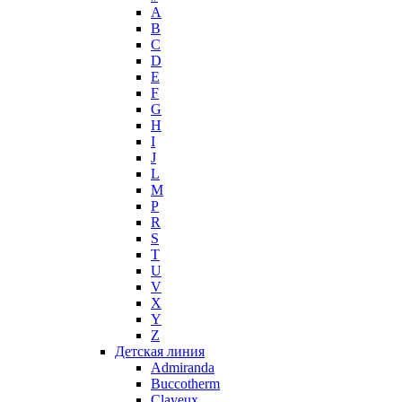
A
Max Mara
B
Maybelline
C
Mercedes-Benz
D
Mexx
E
F
Michael Kors
G
Miller et Bertaux
H
Missoni
I
Miu Miu
J
Molton Brown
L
M
Montale
P
Montblanc
R
Moschino
S
Naomi Campbell
T
U
Narciso Rodriguez
V
Nasomatto
X
Nike
Y
Nikos
Z
Nina Ricci
Детская линия
Admiranda
Nino Cerruti
Buccotherm
Nuhi
Clayeux