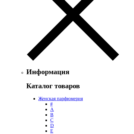
Floris
Franck Boclet
Franck Olivier
Frapin
Geoffrey Beene
Geparlys
Ghost
Gian Marco Venturi
Gianfranco Ferre
Giorgio Armani
Giorgio Monti
Информация
Givenchy
Gritti
Каталог товаров
Gucci
Guerlain
Женская парфюмерия
Guy Laroche
#
Helena Rubinstein
А
Hermes
B
Histoires de Parfums
C
D
Hollister
E
Houbigant