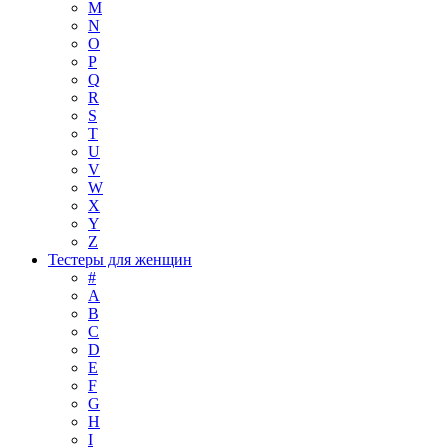
M
N
O
P
Q
R
S
T
U
V
W
X
Y
Z
Тестеры для женщин
#
A
B
C
D
E
F
G
H
I