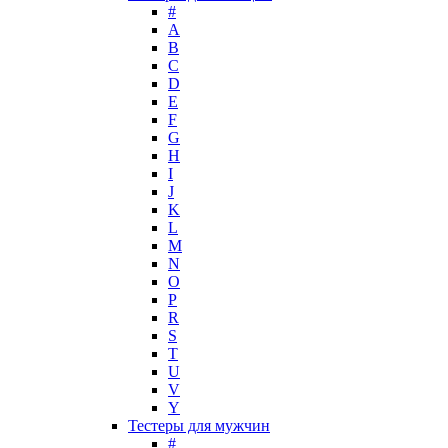
Lacoste
#
Lady Gaga
A
Lalique
B
C
Lancome
D
Lanvin
E
Laura Biagiotti
F
Loewe
G
H
Lolita Lempicka
I
Louis Feraud
J
M. Micallef
K
Mades Cosmetics
L
Maison Francis Kurkdjian
M
N
Mancera
O
Mandarina Duck
P
Marc Jacobs
R
Maria Sharapova
S
T
Mark Buxton
U
Masaki Matsushima
V
Maurer & Wirtz
Y
Max Deville
Тестеры для мужчин
Max Factor
#