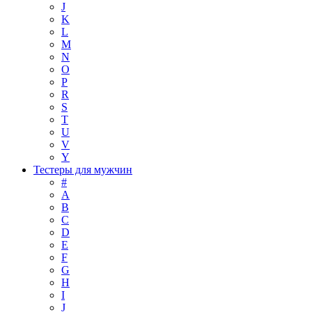
J
K
L
M
N
O
P
R
S
T
U
V
Y
Тестеры для мужчин
#
A
B
C
D
E
F
G
H
I
J