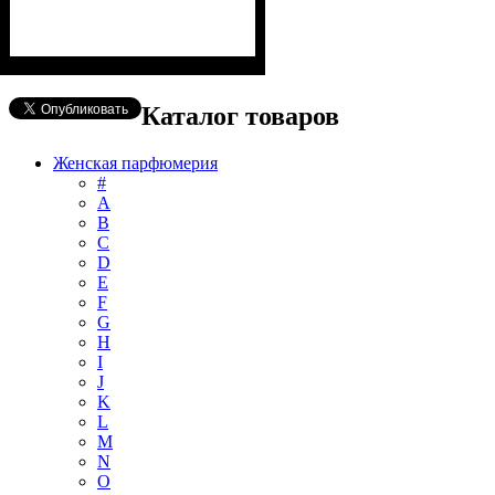
Каталог товаров
Женская парфюмерия
#
А
B
C
D
E
F
G
H
I
J
K
L
M
N
O