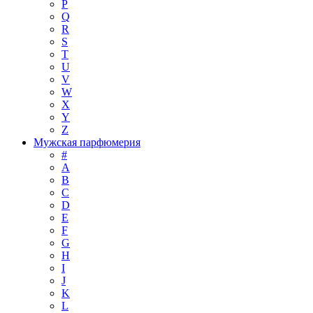
P
Q
R
S
T
U
V
W
X
Y
Z
Мужская парфюмерия
#
A
B
C
D
E
F
G
H
I
J
K
L