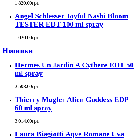
Carlos Moya
1 820
.
00
грн
Carolina Herrera
Angel Schlesser Joyful Nashi Bloom
Caron
Cartier
TESTER EDT 100 ml spray
Chanel
Charriol
1 020
.
00
грн
Chevignon
Новинки
Chloe
Chopard
Christian Audigier
Hermes Un Jardin A Cythere EDT 50
Christian Dior
ml spray
Christian Lacroix
Christina Aguilera
2 598
.
00
грн
Cindy Crawford
Clinique
Thierry Mugler Alien Goddess EDP
Clive Christian
60 ml spray
CnR Create
Cofinluxe
3 014
.
00
грн
Comme Des Garcons
Costume National
Laura Biagiotti Aqve Romane Uva
Couch