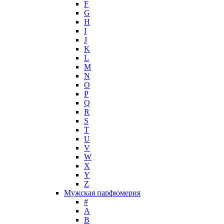
F
Hugh Parsons
G
Hugo Boss
H
I
Humiecki & Graef
J
Iceberg
K
IKKS
L
Il Profvmo
M
Issey Miyake
N
O
J. Del Pozo
P
Jacques Bogart Group
Q
Jean Couturier
R
Jean Patou
S
T
Jean Paul Gaultier
U
Jennifer Lopez
V
Jil Sander
W
Jimmy Choo
X
Jo Malone
Y
Z
John Galliano
Мужская парфюмерия
John Richmond
#
John Varvatos
A
Joop!
B