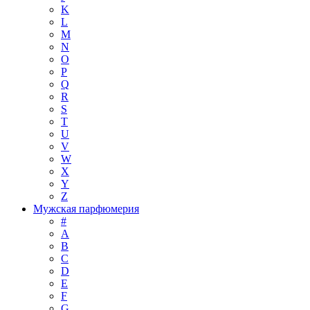
K
L
M
N
O
P
Q
R
S
T
U
V
W
X
Y
Z
Мужская парфюмерия
#
A
B
C
D
E
F
G