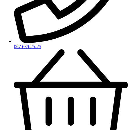
Zadig & Voltaire
Zarkoperfume
Zegna
Zirh
067 639-25-25