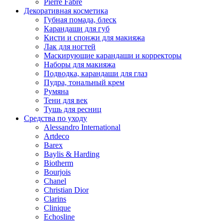
Pierre Fabre
Декоративная косметика
Губная помада, блеск
Карандаши для губ
Кисти и спонжи для макияжа
Лак для ногтей
Маскирующие карандаши и корректоры
Наборы для макияжа
Подводка, карандаши для глаз
Пудра, тональный крем
Румяна
Тени для век
Тушь для ресниц
Средства по уходу
Alessandro International
Artdeco
Barex
Baylis & Harding
Biotherm
Bourjois
Chanel
Christian Dior
Clarins
Clinique
Echosline