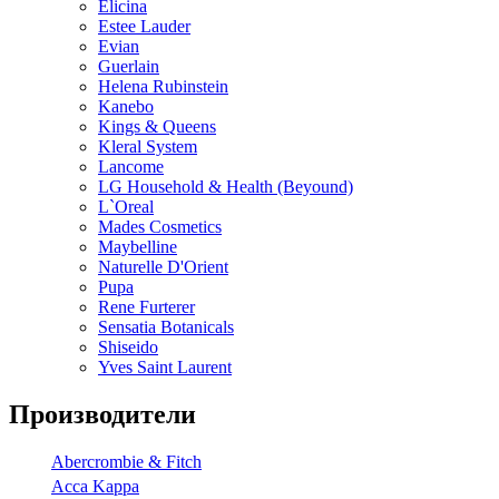
Elicina
Estee Lauder
Evian
Guerlain
Helena Rubinstein
Kanebo
Kings & Queens
Kleral System
Lancome
LG Household & Health (Beyound)
L`Oreal
Mades Cosmetics
Maybelline
Naturelle D'Orient
Pupa
Rene Furterer
Sensatia Botanicals
Shiseido
Yves Saint Laurent
Производители
Abercrombie & Fitch
Acca Kappa