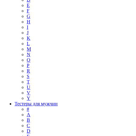
E
F
G
H
I
J
K
L
M
N
O
P
R
S
T
U
V
Y
Тестеры для мужчин
#
A
B
C
D