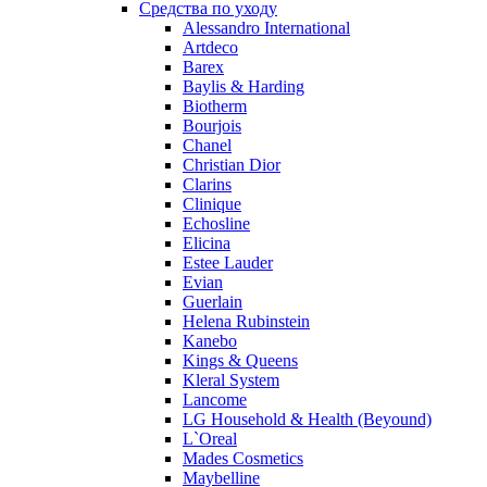
Средства по уходу
Pierre Guillaume
Alessandro International
Prada
Artdeco
Princesse Marina De Bourbon
Barex
Profumi di Pantelleria
Baylis & Harding
Biotherm
Pupa
Bourjois
Ralph Lauren
Chanel
Ramon Molvizar
Christian Dior
Rampage
Clarins
Remy Latour
Clinique
Echosline
Repetto
Elicina
Roberto Cavalli
Estee Lauder
Roberto Verino
Evian
Roccobarocco
Guerlain
Helena Rubinstein
Rochas
Kanebo
Rubino Cosmetics
Kings & Queens
S. Oliver
Kleral System
Salvador Dali
Lancome
Salvatore Ferragamo
LG Household & Health (Beyound)
L`Oreal
Sarah Jessica Parker
Mades Cosmetics
Sean John
Maybelline