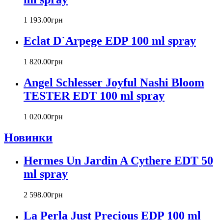
Cacharel
Calvin Klein
1 193
.
00
грн
Canali
Eclat D`Arpege EDP 100 ml spray
Carla Fracci
Carlos Moya
1 820
.
00
грн
Carolina Herrera
Caron
Angel Schlesser Joyful Nashi Bloom
Cartier
TESTER EDT 100 ml spray
Chanel
Charriol
Chevignon
1 020
.
00
грн
Chloe
Новинки
Chopard
Christian Audigier
Hermes Un Jardin A Cythere EDT 50
Christian Dior
Christian Lacroix
ml spray
Christina Aguilera
Cindy Crawford
2 598
.
00
грн
Clinique
Clive Christian
La Perla Just Precious EDP 100 ml