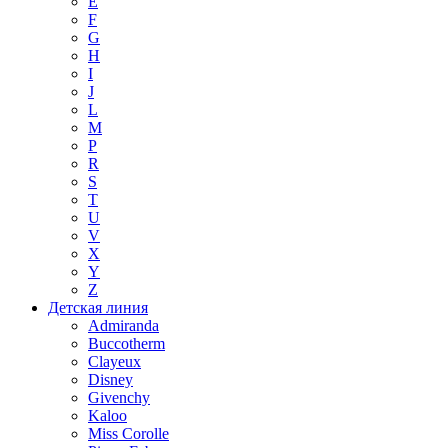
E
F
G
H
I
J
L
M
P
R
S
T
U
V
X
Y
Z
Детская линия
Admiranda
Buccotherm
Clayeux
Disney
Givenchy
Kaloo
Miss Corolle