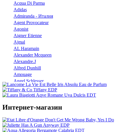
Acqua Di Parma
Adidas
Admiranda - Италия
Agent Provocateur
Agonist
Aigner Etienne
Ajmal
AL Haramain
Alexander Mcqueen
Alexandre.J
Alfred Dunhill
Amouage
Angel Schlesser
Anna Sui
Annayake
Annick Goutal
Интернет-магазин
Antonio Banderas
Aramis
Armaf
Armand Basi