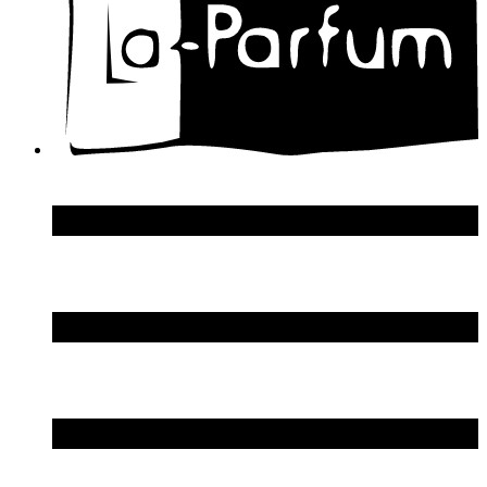
Donna Karan
DSquared2
Dupont S.T.
Echosline
Elie Saab
Elizabeth Arden
Elizabeth Taylor
Ellen Tracy
Emanuel Ungaro
Emilio Pucci
Enrico Gi
Eon Productions
Escada
Escentric Molecules
Essential Parfums
Estee Lauder
Estelle Ewen
Etat Libre d`Orange
Etro
Evian
Ex Nihilo