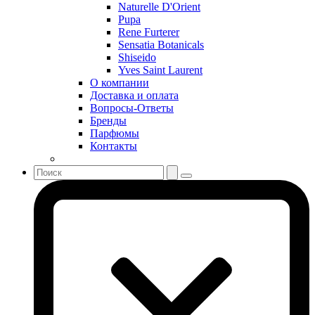
Serge Lutens
Naturelle D'Orient
Sergio Tacchini
Pupa
Rene Furterer
Shakira
Sensatia Botanicals
Shiseido
Shiseido
Sisley
Yves Saint Laurent
Sonia Rykiel
О компании
Stella McCartney
Доставка и оплата
Вопросы-Ответы
Stephane Humbert Lucas 777
Бренды
Swarovski
Парфюмы
Syed Junaid Alam
Контакты
Teo Cabanel
Thalac
The Different Company
The Vagabond Prince
The Voice
Thierry Mugler
Tiffany & Co
Tiziana Terenzi
Tom Ford
Tommy Hilfiger
Torrente