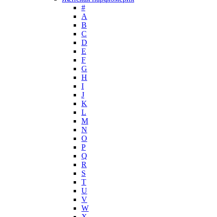
Helena Rubinstein
#
Hermes
А
Histoires de Parfums
B
C
Hollister
D
Houbigant
E
Hugh Parsons
F
Hugo Boss
G
H
Humiecki & Graef
I
Iceberg
J
IKKS
K
Il Profvmo
L
Issey Miyake
M
N
J. Del Pozo
O
Jacques Bogart Group
P
Jean Couturier
Q
Jean Patou
R
S
Jean Paul Gaultier
T
Jennifer Lopez
U
Jil Sander
V
Jimmy Choo
W
Jo Malone
X