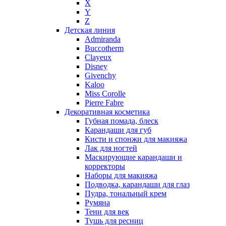
X
Nikos
Y
Nina Ricci
Z
Детская линия
Nino Cerruti
Admiranda
Nuhi
Buccotherm
Nu_Be
Clayeux
Odin
Disney
Givenchy
Olfactive Studio
Kaloo
Oscar De La Renta
Miss Corolle
Otoori
Pierre Fabre
Paco Rabanne
Декоративная косметика
Paloma Picasso
Губная помада, блеск
Карандаши для губ
Parfumerie Generale
Кисти и спонжи для макияжа
Parfums de Marly
Лак для ногтей
Patrizia Pepe
Маскирующие карандаши и
Paul Smith
корректоры
Наборы для макияжа
Penhaligon's
Подводка, карандаши для глаз
Pepe Jeans
Пудра, тональный крем
Perry Ellis
Румяна
Peynet
Тени для век
Pierre Balmain
Тушь для ресниц