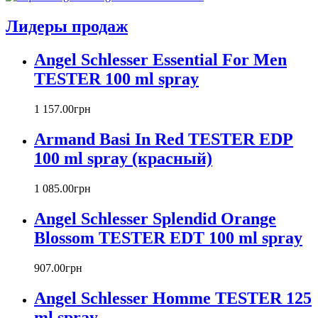
Atelier Cologne
Azzaro
Лидеры продаж
Badgley Mischka
Baldinini
Angel Schlesser Essential For Men
Banana Republic
TESTER 100 ml spray
Barex
Betty Barclay
1 157
.
00
грн
Beyonce
Bill Blass
Armand Basi In Red TESTER EDP
Biotherm
100 ml spray (красный)
Blumarine
Bond № 9
1 085
.
00
грн
Bottega Veneta
Boucheron
Angel Schlesser Splendid Orange
Bourjois
Blossom TESTER EDT 100 ml spray
Britney Spears
Bruno Banani
Burberry
907
.
00
грн
Bvlgari
Angel Schlesser Homme TESTER 125
Byblos
Byredo
ml spray