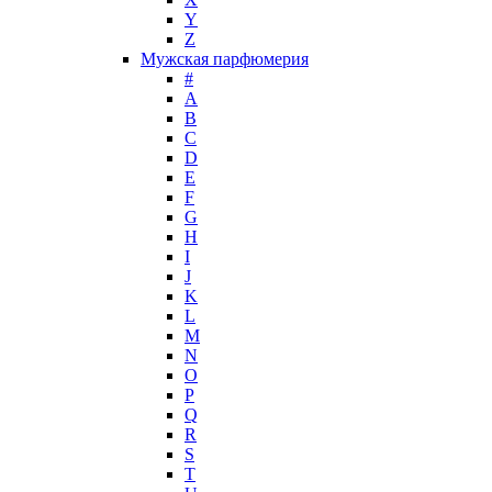
Y
John Galliano
Z
John Richmond
Мужская парфюмерия
John Varvatos
#
Joop!
A
B
Jovoy
C
Judith Leiber
D
Juicy Couture
E
Juliette Has A Gun
F
Kanebo
G
H
Karen Low
I
Karl Lagerfeld
J
Keiko Mecheri
K
Kenneth Cole
L
M
Kenzo
N
Kilian
O
Kinski
P
Kiton
Q
Kleral System
R
S
Korloff
T
L'Artisan Parfumeur