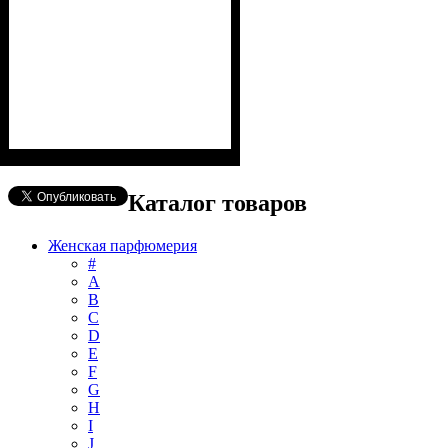
Каталог товаров
Женская парфюмерия
#
А
B
C
D
E
F
G
H
I
J