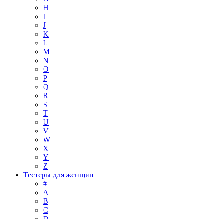
H
I
J
K
L
M
N
O
P
Q
R
S
T
U
V
W
X
Y
Z
Тестеры для женщин
#
A
B
C
D