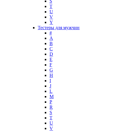
S
Mark Buxton
T
Masaki Matsushima
U
Maurer & Wirtz
V
Max Deville
Y
Max Factor
Тестеры для мужчин
#
Max Mara
A
Maybelline
B
Mercedes-Benz
C
Mexx
D
E
Michael Kors
F
Miller et Bertaux
G
Missoni
H
Miu Miu
I
Molton Brown
J
L
Montale
M
Montblanc
P
Moschino
R
Naomi Campbell
S
T
Narciso Rodriguez
U
Nasomatto
V
Nike