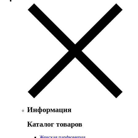
Exte
Faconnable
Fendi
Ferrari
Floris
Franck Boclet
Franck Olivier
Frapin
Geoffrey Beene
Geparlys
Ghost
Gian Marco Venturi
Gianfranco Ferre
Giorgio Armani
Giorgio Monti
Givenchy
Информация
Gritti
Gucci
Каталог товаров
Guerlain
Guy Laroche
Женская парфюмерия