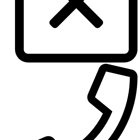
Tous
True Religion
Trussardi
Ungaro
United Colors of Benetton
Univerlook
Valentino
Van Cleef & Arpels
Van Gils
Vanderbilt
Vera Wang
Versace
Victoria's Secret
Victorinox Swiss Army
Viktor & Rolf
Vince Camuto
Xerjoff
Yohji Yamamoto
Yves Rocher
Yves Saint Laurent