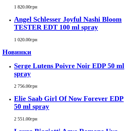
Carlos Moya
1 820
.
00
грн
Carolina Herrera
Caron
Angel Schlesser Joyful Nashi Bloom
Cartier
TESTER EDT 100 ml spray
Chanel
Charriol
Chevignon
1 020
.
00
грн
Chloe
Новинки
Chopard
Christian Audigier
Serge Lutens Poivre Noir EDP 50 ml
Christian Dior
Christian Lacroix
spray
Christina Aguilera
Cindy Crawford
2 756
.
00
грн
Clinique
Clive Christian
Elie Saab Girl Of Now Forever EDP
CnR Create
50 ml spray
Cofinluxe
Comme Des Garcons
2 551
.
00
грн
Costume National
Couch