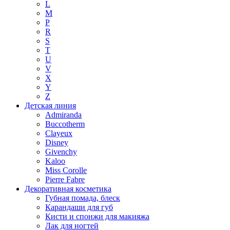
L
M
P
R
S
T
U
V
X
Y
Z
Детская линия
Admiranda
Buccotherm
Clayeux
Disney
Givenchy
Kaloo
Miss Corolle
Pierre Fabre
Декоративная косметика
Губная помада, блеск
Карандаши для губ
Кисти и спонжи для макияжа
Лак для ногтей