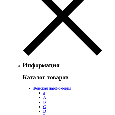
Floris
Franck Boclet
Franck Olivier
Frapin
Geoffrey Beene
Geparlys
Ghost
Gian Marco Venturi
Gianfranco Ferre
Giorgio Armani
Giorgio Monti
Givenchy
Информация
Gritti
Gucci
Каталог товаров
Guerlain
Guy Laroche
Женская парфюмерия
Helena Rubinstein
#
Hermes
А
Histoires de Parfums
B
C
Hollister
D
Houbigant