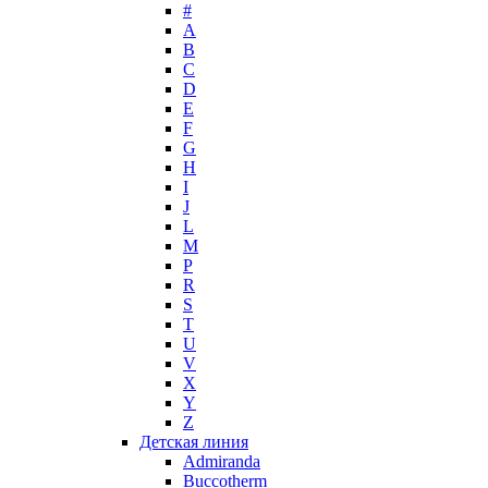
#
Max Mara
A
Maybelline
B
Mercedes-Benz
C
Mexx
D
E
Michael Kors
F
Miller et Bertaux
G
Missoni
H
Miu Miu
I
Molton Brown
J
L
Montale
M
Montblanc
P
Moschino
R
Naomi Campbell
S
T
Narciso Rodriguez
U
Nasomatto
V
Nike
X
Nikos
Y
Nina Ricci
Z
Детская линия
Nino Cerruti
Admiranda
Nuhi
Buccotherm