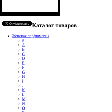
Каталог товаров
Женская парфюмерия
#
А
B
C
D
E
F
G
H
I
J
K
L
M
N
O