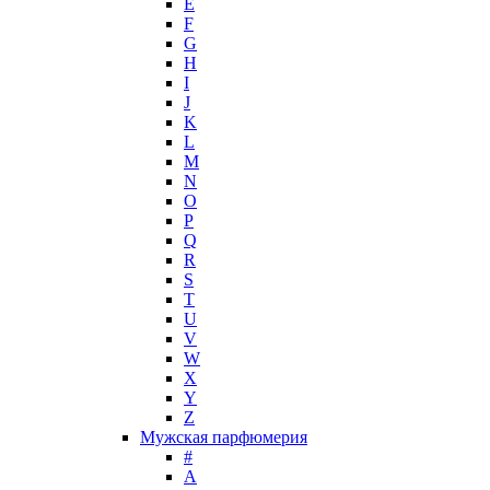
E
Hugh Parsons
F
Hugo Boss
G
H
Humiecki & Graef
I
Iceberg
J
IKKS
K
Il Profvmo
L
Issey Miyake
M
N
J. Del Pozo
O
Jacques Bogart Group
P
Jean Couturier
Q
Jean Patou
R
S
Jean Paul Gaultier
T
Jennifer Lopez
U
Jil Sander
V
Jimmy Choo
W
Jo Malone
X
Y
John Galliano
Z
John Richmond
Мужская парфюмерия
John Varvatos
#
Joop!
A