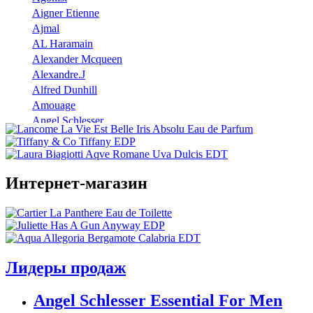
Aigner Etienne
Ajmal
AL Haramain
Alexander Mcqueen
Alexandre.J
Alfred Dunhill
Amouage
Angel Schlesser
Anna Sui
Annayake
Annick Goutal
Интернет-магазин
Antonio Banderas
Aramis
Armaf
Armand Basi
Atelier Cologne
Azzaro
Лидеры продаж
Badgley Mischka
Baldinini
Angel Schlesser Essential For Men
Banana Republic