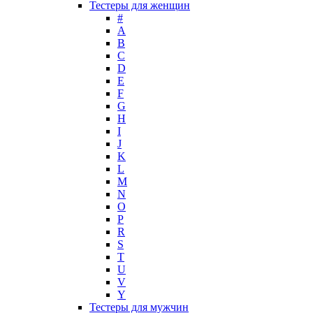
Тестеры для женщин
Lady Gaga
#
Lalique
A
B
Lancome
C
Lanvin
D
Laura Biagiotti
E
Loewe
F
G
Lolita Lempicka
H
Louis Feraud
I
M. Micallef
J
Mades Cosmetics
K
Maison Francis Kurkdjian
L
M
Mancera
N
Mandarina Duck
O
Marc Jacobs
P
Maria Sharapova
R
S
Mark Buxton
T
Masaki Matsushima
U
Maurer & Wirtz
V
Max Deville
Y
Max Factor
Тестеры для мужчин