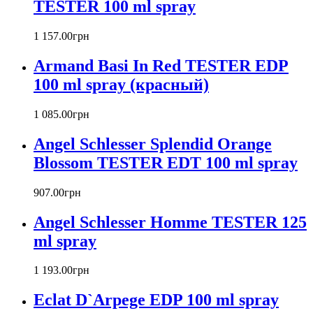
TESTER 100 ml spray
Barex
Betty Barclay
1 157
.
00
грн
Beyonce
Bill Blass
Armand Basi In Red TESTER EDP
Biotherm
100 ml spray (красный)
Blumarine
Bond № 9
1 085
.
00
грн
Bottega Veneta
Boucheron
Angel Schlesser Splendid Orange
Bourjois
Blossom TESTER EDT 100 ml spray
Britney Spears
Bruno Banani
Burberry
907
.
00
грн
Bvlgari
Angel Schlesser Homme TESTER 125
Byblos
Byredo
ml spray
Cacharel
Calvin Klein
1 193
.
00
грн
Canali
Eclat D`Arpege EDP 100 ml spray
Carla Fracci