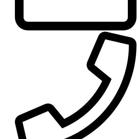
United Colors of Benetton
Univerlook
Valentino
Van Cleef & Arpels
Van Gils
Vanderbilt
Vera Wang
Versace
Victoria's Secret
Victorinox Swiss Army
Viktor & Rolf
Vince Camuto
Xerjoff
Yohji Yamamoto
Yves Rocher
Yves Saint Laurent
Zadig & Voltaire
Zarkoperfume
Zegna
Zirh