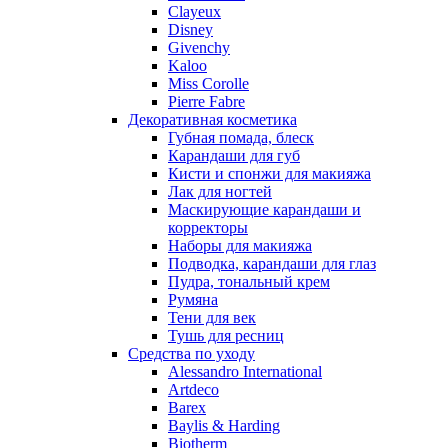
Nu_Be
Clayeux
Odin
Disney
Givenchy
Olfactive Studio
Kaloo
Oscar De La Renta
Miss Corolle
Otoori
Pierre Fabre
Paco Rabanne
Декоративная косметика
Paloma Picasso
Губная помада, блеск
Карандаши для губ
Parfumerie Generale
Кисти и спонжи для макияжа
Parfums de Marly
Лак для ногтей
Patrizia Pepe
Маскирующие карандаши и
Paul Smith
корректоры
Наборы для макияжа
Penhaligon's
Подводка, карандаши для глаз
Pepe Jeans
Пудра, тональный крем
Perry Ellis
Румяна
Peynet
Тени для век
Pierre Balmain
Тушь для ресниц
Средства по уходу
Pierre Guillaume
Alessandro International
Prada
Artdeco
Princesse Marina De Bourbon
Barex
Profumi di Pantelleria
Baylis & Harding
Biotherm
Pupa