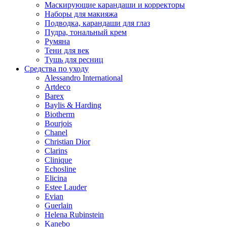
Маскирующие карандаши и корректоры
Наборы для макияжа
Подводка, карандаши для глаз
Пудра, тональный крем
Румяна
Тени для век
Тушь для ресниц
Средства по уходу
Alessandro International
Artdeco
Barex
Baylis & Harding
Biotherm
Bourjois
Chanel
Christian Dior
Clarins
Clinique
Echosline
Elicina
Estee Lauder
Evian
Guerlain
Helena Rubinstein
Kanebo