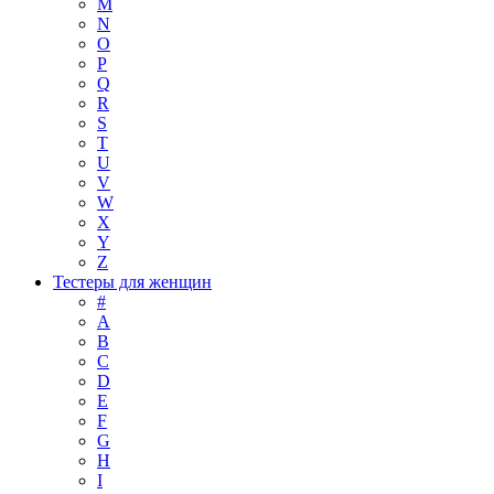
M
N
O
P
Q
R
S
T
U
V
W
X
Y
Z
Тестеры для женщин
#
A
B
C
D
E
F
G
H
I