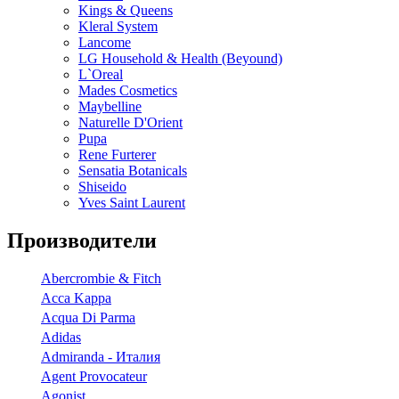
Kings & Queens
Kleral System
Lancome
LG Household & Health (Beyound)
L`Oreal
Mades Cosmetics
Maybelline
Naturelle D'Orient
Pupa
Rene Furterer
Sensatia Botanicals
Shiseido
Yves Saint Laurent
Производители
Abercrombie & Fitch
Acca Kappa
Acqua Di Parma
Adidas
Admiranda - Италия
Agent Provocateur
Agonist