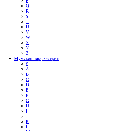
P
Q
R
S
T
U
V
W
X
Y
Z
Мужская парфюмерия
#
A
B
C
D
E
F
G
H
I
J
K
L