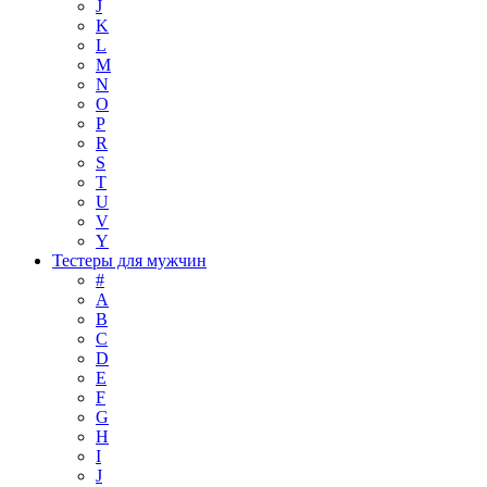
J
K
L
M
N
O
P
R
S
T
U
V
Y
Тестеры для мужчин
#
A
B
C
D
E
F
G
H
I
J