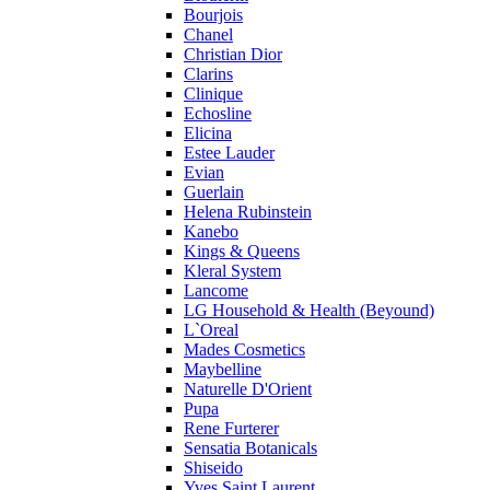
Bourjois
Ralph Lauren
Chanel
Ramon Molvizar
Christian Dior
Rampage
Clarins
Remy Latour
Clinique
Echosline
Repetto
Elicina
Roberto Cavalli
Estee Lauder
Roberto Verino
Evian
Roccobarocco
Guerlain
Helena Rubinstein
Rochas
Kanebo
Rubino Cosmetics
Kings & Queens
S. Oliver
Kleral System
Salvador Dali
Lancome
Salvatore Ferragamo
LG Household & Health (Beyound)
L`Oreal
Sarah Jessica Parker
Mades Cosmetics
Sean John
Maybelline
Serge Lutens
Naturelle D'Orient
Sergio Tacchini
Pupa
Rene Furterer
Shakira
Sensatia Botanicals
Shiseido
Shiseido
Sisley
Yves Saint Laurent