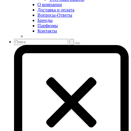
Sonia Rykiel
О компании
Stella McCartney
Доставка и оплата
Вопросы-Ответы
Stephane Humbert Lucas 777
Бренды
Swarovski
Парфюмы
Syed Junaid Alam
Контакты
Teo Cabanel
Thalac
The Different Company
The Vagabond Prince
The Voice
Thierry Mugler
Tiffany & Co
Tiziana Terenzi
Tom Ford
Tommy Hilfiger
Torrente
Tous
True Religion
Trussardi
Ungaro