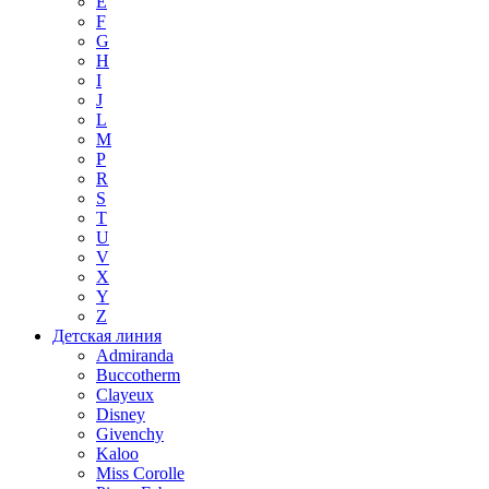
E
F
G
H
I
J
L
M
P
R
S
T
U
V
X
Y
Z
Детская линия
Admiranda
Buccotherm
Clayeux
Disney
Givenchy
Kaloo
Miss Corolle