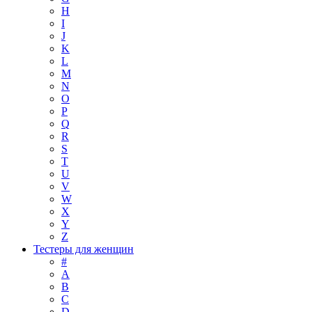
H
I
J
K
L
M
N
O
P
Q
R
S
T
U
V
W
X
Y
Z
Тестеры для женщин
#
A
B
C
D