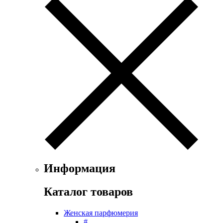
Exte
Faconnable
Fendi
Ferrari
Floris
Franck Boclet
Franck Olivier
Frapin
Geoffrey Beene
Geparlys
Ghost
Gian Marco Venturi
Gianfranco Ferre
Giorgio Armani
Giorgio Monti
Информация
Givenchy
Gritti
Каталог товаров
Gucci
Guerlain
Женская парфюмерия
Guy Laroche
#