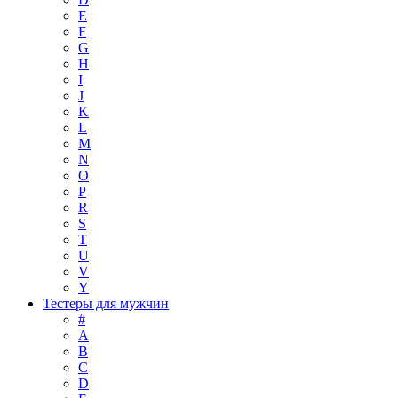
E
F
G
H
I
J
K
L
M
N
O
P
R
S
T
U
V
Y
Тестеры для мужчин
#
A
B
C
D