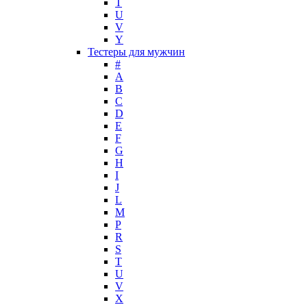
T
Mark Buxton
U
Masaki Matsushima
V
Maurer & Wirtz
Y
Max Deville
Тестеры для мужчин
Max Factor
#
A
Max Mara
B
Maybelline
C
Mercedes-Benz
D
Mexx
E
F
Michael Kors
G
Miller et Bertaux
H
Missoni
I
Miu Miu
J
Molton Brown
L
M
Montale
P
Montblanc
R
Moschino
S
Naomi Campbell
T
U
Narciso Rodriguez
V
Nasomatto
X
Nike