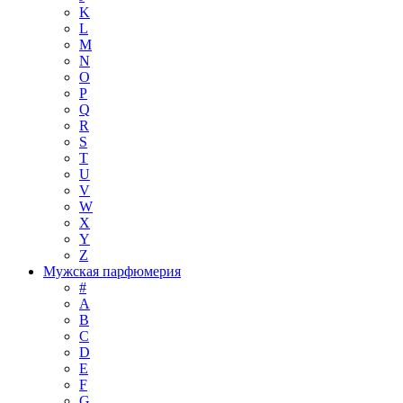
K
L
M
N
O
P
Q
R
S
T
U
V
W
X
Y
Z
Мужская парфюмерия
#
A
B
C
D
E
F
G