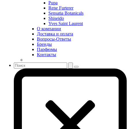
Serge Lutens
Pupa
Sergio Tacchini
Rene Furterer
Sensatia Botanicals
Shakira
Shiseido
Shiseido
Yves Saint Laurent
Sisley
О компании
Sonia Rykiel
Доставка и оплата
Stella McCartney
Вопросы-Ответы
Бренды
Stephane Humbert Lucas 777
Парфюмы
Swarovski
Контакты
Syed Junaid Alam
Teo Cabanel
Thalac
The Different Company
The Vagabond Prince
The Voice
Thierry Mugler
Tiffany & Co
Tiziana Terenzi
Tom Ford
Tommy Hilfiger
Torrente