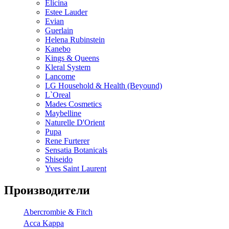
Elicina
Estee Lauder
Evian
Guerlain
Helena Rubinstein
Kanebo
Kings & Queens
Kleral System
Lancome
LG Household & Health (Beyound)
L`Oreal
Mades Cosmetics
Maybelline
Naturelle D'Orient
Pupa
Rene Furterer
Sensatia Botanicals
Shiseido
Yves Saint Laurent
Производители
Abercrombie & Fitch
Acca Kappa