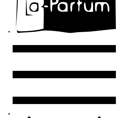
Donna Karan
DSquared2
Dupont S.T.
Echosline
Elie Saab
Elizabeth Arden
Elizabeth Taylor
Ellen Tracy
Emanuel Ungaro
Emilio Pucci
Enrico Gi
Eon Productions
Escada
Escentric Molecules
Essential Parfums
Estee Lauder
Estelle Ewen
Etat Libre d`Orange
Etro
Evian
Ex Nihilo