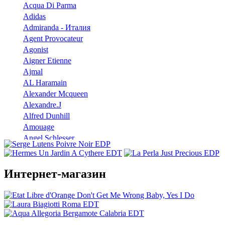
Acqua Di Parma
Adidas
Admiranda - Италия
Agent Provocateur
Agonist
Aigner Etienne
Ajmal
AL Haramain
Alexander Mcqueen
Alexandre.J
Alfred Dunhill
Amouage
Angel Schlesser
Anna Sui
Annayake
Annick Goutal
Интернет-магазин
Antonio Banderas
Aramis
Armaf
Armand Basi