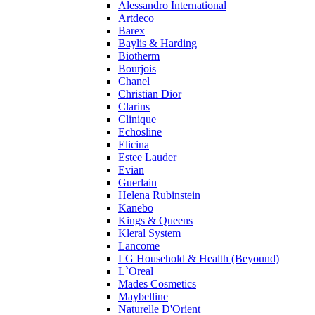
Alessandro International
Pierre Guillaume
Artdeco
Prada
Barex
Princesse Marina De Bourbon
Baylis & Harding
Profumi di Pantelleria
Biotherm
Bourjois
Pupa
Chanel
Ralph Lauren
Christian Dior
Ramon Molvizar
Clarins
Rampage
Clinique
Remy Latour
Echosline
Elicina
Repetto
Estee Lauder
Roberto Cavalli
Evian
Roberto Verino
Guerlain
Roccobarocco
Helena Rubinstein
Kanebo
Rochas
Kings & Queens
Rubino Cosmetics
Kleral System
S. Oliver
Lancome
Salvador Dali
LG Household & Health (Beyound)
Salvatore Ferragamo
L`Oreal
Mades Cosmetics
Sarah Jessica Parker
Maybelline
Sean John
Naturelle D'Orient