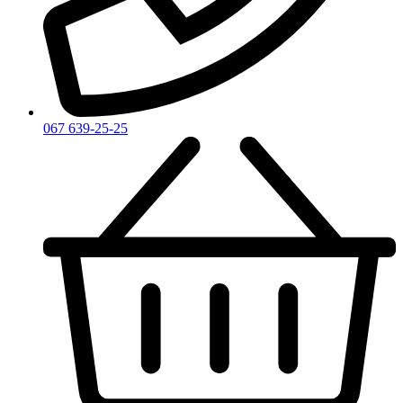
Zadig & Voltaire
Zarkoperfume
Zegna
Zirh
067 639-25-25