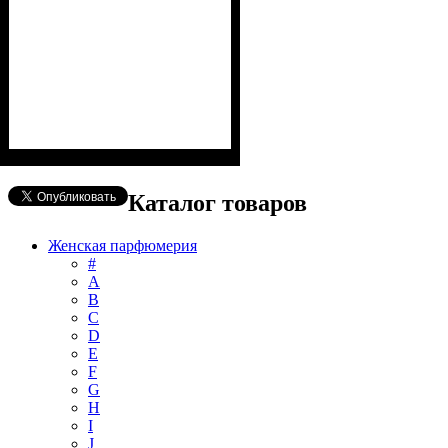
Каталог товаров
Женская парфюмерия
#
А
B
C
D
E
F
G
H
I
J