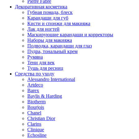
Pierre Fabre
Декоративная косметика
Губная помада, блеск
Карандаши для губ
Кисти и спонжи для макияжа
Лак для ногтей
Маскирующие карандаши и корректоры
Наборы для макияжа
Подводка, карандаши для глаз
Пудра, тональный крем
Румяна
Тени для век
Тушь для ресниц
Средства по уходу
Alessandro International
Artdeco
Barex
Baylis & Harding
Biotherm
Bourjois
Chanel
Christian Dior
Clarins
Clinique
Echosline