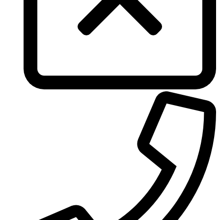
Tous
True Religion
Trussardi
Ungaro
United Colors of Benetton
Univerlook
Valentino
Van Cleef & Arpels
Van Gils
Vanderbilt
Vera Wang
Versace
Victoria's Secret
Victorinox Swiss Army
Viktor & Rolf
Vince Camuto
Xerjoff
Yohji Yamamoto
Yves Rocher
Yves Saint Laurent