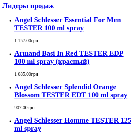
Atelier Cologne
Лидеры продаж
Azzaro
Badgley Mischka
Angel Schlesser Essential For Men
Baldinini
TESTER 100 ml spray
Banana Republic
Barex
Betty Barclay
1 157
.
00
грн
Beyonce
Armand Basi In Red TESTER EDP
Bill Blass
Biotherm
100 ml spray (красный)
Blumarine
Bond № 9
1 085
.
00
грн
Bottega Veneta
Angel Schlesser Splendid Orange
Boucheron
Bourjois
Blossom TESTER EDT 100 ml spray
Britney Spears
Bruno Banani
907
.
00
грн
Burberry
Angel Schlesser Homme TESTER 125
Bvlgari
Byblos
ml spray
Byredo