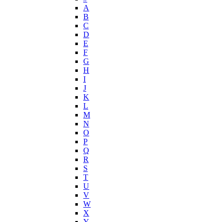
Helena Rubinstein
А
Hermes
B
Histoires de Parfums
C
D
Hollister
E
Houbigant
F
Hugh Parsons
G
Hugo Boss
H
I
Humiecki & Graef
J
Iceberg
K
IKKS
L
Il Profvmo
M
Issey Miyake
N
O
J. Del Pozo
P
Jacques Bogart Group
Q
Jean Couturier
R
Jean Patou
S
T
Jean Paul Gaultier
U
Jennifer Lopez
V
Jil Sander
W
Jimmy Choo
X
Jo Malone
Y