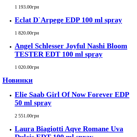
Cacharel
1 193
.
00
грн
Calvin Klein
Canali
Eclat D`Arpege EDP 100 ml spray
Carla Fracci
Carlos Moya
1 820
.
00
грн
Carolina Herrera
Angel Schlesser Joyful Nashi Bloom
Caron
Cartier
TESTER EDT 100 ml spray
Chanel
Charriol
1 020
.
00
грн
Chevignon
Новинки
Chloe
Chopard
Christian Audigier
Elie Saab Girl Of Now Forever EDP
Christian Dior
50 ml spray
Christian Lacroix
Christina Aguilera
2 551
.
00
грн
Cindy Crawford
Clinique
Laura Biagiotti Aqve Romane Uva
Clive Christian
Dulcis EDT 100 ml spray