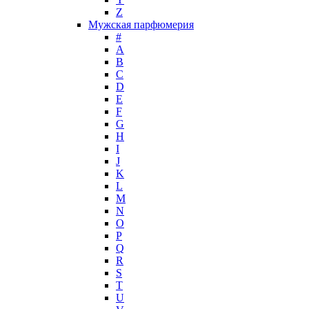
Z
John Galliano
Мужская парфюмерия
John Richmond
#
John Varvatos
A
Joop!
B
C
Jovoy
D
Judith Leiber
E
Juicy Couture
F
Juliette Has A Gun
G
Kanebo
H
I
Karen Low
J
Karl Lagerfeld
K
Keiko Mecheri
L
Kenneth Cole
M
N
Kenzo
O
Kilian
P
Kinski
Q
Kiton
R
Kleral System
S
T
Korloff
U
L'Artisan Parfumeur