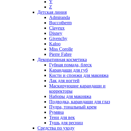
Y
Nikos
Z
Nina Ricci
Детская линия
Admiranda
Nino Cerruti
Buccotherm
Nuhi
Clayeux
Nu_Be
Disney
Odin
Givenchy
Kaloo
Olfactive Studio
Miss Corolle
Oscar De La Renta
Pierre Fabre
Otoori
Декоративная косметика
Paco Rabanne
Губная помада, блеск
Paloma Picasso
Карандаши для губ
Кисти и спонжи для макияжа
Parfumerie Generale
Лак для ногтей
Parfums de Marly
Маскирующие карандаши и
Patrizia Pepe
корректоры
Paul Smith
Наборы для макияжа
Подводка, карандаши для глаз
Penhaligon's
Пудра, тональный крем
Pepe Jeans
Румяна
Perry Ellis
Тени для век
Peynet
Тушь для ресниц
Pierre Balmain
Средства по уходу