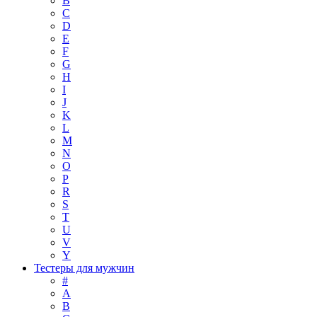
B
C
D
E
F
G
H
I
J
K
L
M
N
O
P
R
S
T
U
V
Y
Тестеры для мужчин
#
A
B