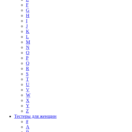
F
G
H
I
J
K
L
M
N
O
P
Q
R
S
T
U
V
W
X
Y
Z
Тестеры для женщин
#
A