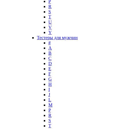
P
Maria Sharapova
R
S
Mark Buxton
T
Masaki Matsushima
U
Maurer & Wirtz
V
Max Deville
Y
Max Factor
Тестеры для мужчин
#
Max Mara
A
Maybelline
B
Mercedes-Benz
C
Mexx
D
E
Michael Kors
F
Miller et Bertaux
G
Missoni
H
Miu Miu
I
Molton Brown
J
L
Montale
M
Montblanc
P
Moschino
R
Naomi Campbell
S
T
Narciso Rodriguez