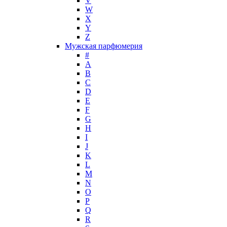
V
Jimmy Choo
W
Jo Malone
X
Y
John Galliano
Z
John Richmond
Мужская парфюмерия
John Varvatos
#
Joop!
A
B
Jovoy
C
Judith Leiber
D
Juicy Couture
E
Juliette Has A Gun
F
Kanebo
G
H
Karen Low
I
Karl Lagerfeld
J
Keiko Mecheri
K
Kenneth Cole
L
M
Kenzo
N
Kilian
O
Kinski
P
Kiton
Q
Kleral System
R