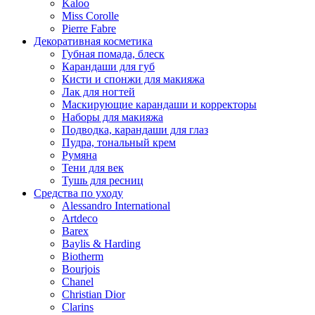
Kaloo
Miss Corolle
Pierre Fabre
Декоративная косметика
Губная помада, блеск
Карандаши для губ
Кисти и спонжи для макияжа
Лак для ногтей
Маскирующие карандаши и корректоры
Наборы для макияжа
Подводка, карандаши для глаз
Пудра, тональный крем
Румяна
Тени для век
Тушь для ресниц
Средства по уходу
Alessandro International
Artdeco
Barex
Baylis & Harding
Biotherm
Bourjois
Chanel
Christian Dior
Clarins