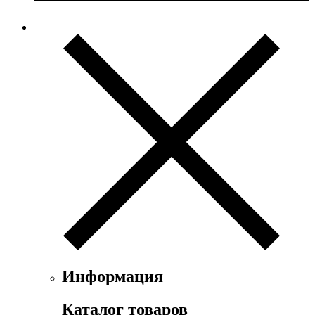
Evian
Ex Nihilo
Exte
Faconnable
Fendi
Ferrari
Floris
Franck Boclet
Franck Olivier
Frapin
Geoffrey Beene
Geparlys
Ghost
Gian Marco Venturi
Gianfranco Ferre
Giorgio Armani
Giorgio Monti
Givenchy
Информация
Gritti
Gucci
Каталог товаров
Guerlain