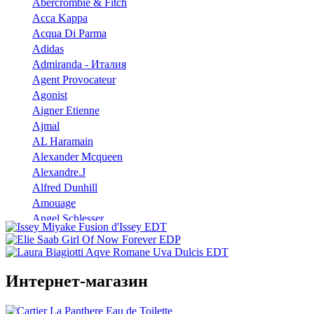
Abercrombie & Fitch
Acca Kappa
Acqua Di Parma
Adidas
Admiranda - Италия
Agent Provocateur
Agonist
Aigner Etienne
Ajmal
AL Haramain
Alexander Mcqueen
Alexandre.J
Alfred Dunhill
Amouage
Angel Schlesser
Anna Sui
Annayake
Annick Goutal
Интернет-магазин
Antonio Banderas
Aramis
Armaf