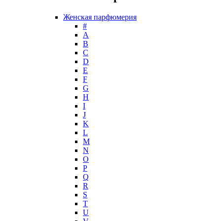
Guy Laroche
Женская парфюмерия
Helena Rubinstein
#
Hermes
А
Histoires de Parfums
B
C
Hollister
D
Houbigant
E
Hugh Parsons
F
Hugo Boss
G
H
Humiecki & Graef
I
Iceberg
J
IKKS
K
Il Profvmo
L
Issey Miyake
M
N
J. Del Pozo
O
Jacques Bogart Group
P
Jean Couturier
Q
Jean Patou
R
S
Jean Paul Gaultier
T
Jennifer Lopez
U
Jil Sander