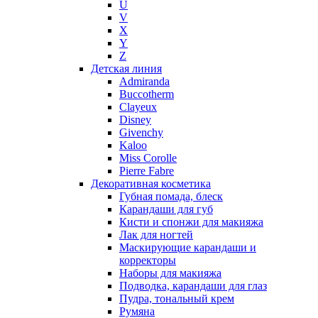
U
Nasomatto
V
Nike
X
Nikos
Y
Nina Ricci
Z
Детская линия
Nino Cerruti
Admiranda
Nuhi
Buccotherm
Nu_Be
Clayeux
Odin
Disney
Givenchy
Olfactive Studio
Kaloo
Oscar De La Renta
Miss Corolle
Otoori
Pierre Fabre
Paco Rabanne
Декоративная косметика
Paloma Picasso
Губная помада, блеск
Карандаши для губ
Parfumerie Generale
Кисти и спонжи для макияжа
Parfums de Marly
Лак для ногтей
Patrizia Pepe
Маскирующие карандаши и
Paul Smith
корректоры
Наборы для макияжа
Penhaligon's
Подводка, карандаши для глаз
Pepe Jeans
Пудра, тональный крем
Perry Ellis
Румяна