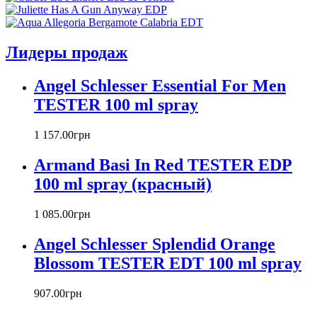
Armand Basi
Atelier Cologne
Azzaro
Лидеры продаж
Badgley Mischka
Baldinini
Angel Schlesser Essential For Men
Banana Republic
TESTER 100 ml spray
Barex
Betty Barclay
1 157
.
00
грн
Beyonce
Bill Blass
Armand Basi In Red TESTER EDP
Biotherm
100 ml spray (красный)
Blumarine
Bond № 9
1 085
.
00
грн
Bottega Veneta
Boucheron
Angel Schlesser Splendid Orange
Bourjois
Blossom TESTER EDT 100 ml spray
Britney Spears
Bruno Banani
Burberry
907
.
00
грн
Bvlgari