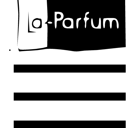
Dolce & Gabbana
Donna Karan
DSquared2
Dupont S.T.
Echosline
Elie Saab
Elizabeth Arden
Elizabeth Taylor
Ellen Tracy
Emanuel Ungaro
Emilio Pucci
Enrico Gi
Eon Productions
Escada
Escentric Molecules
Essential Parfums
Estee Lauder
Estelle Ewen
Etat Libre d`Orange
Etro