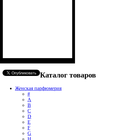
Каталог товаров
Женская парфюмерия
#
А
B
C
D
E
F
G
H