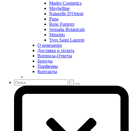
Mades Cosmetics
Sean John
Maybelline
Serge Lutens
Naturelle D'Orient
Sergio Tacchini
Pupa
Rene Furterer
Shakira
Sensatia Botanicals
Shiseido
Shiseido
Sisley
Yves Saint Laurent
Sonia Rykiel
О компании
Stella McCartney
Доставка и оплата
Вопросы-Ответы
Stephane Humbert Lucas 777
Бренды
Swarovski
Парфюмы
Syed Junaid Alam
Контакты
Teo Cabanel
Thalac
The Different Company
The Vagabond Prince
The Voice
Thierry Mugler
Tiffany & Co
Tiziana Terenzi
Tom Ford