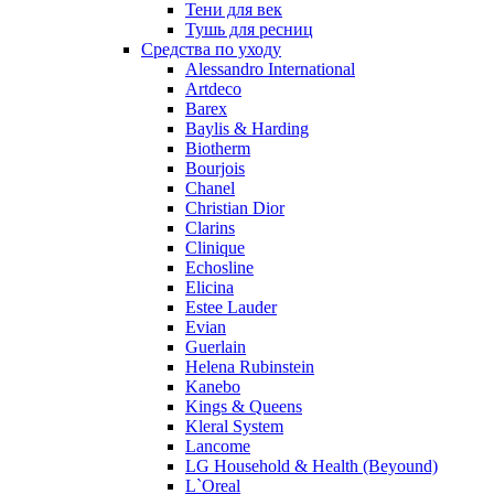
Peynet
Тени для век
Pierre Balmain
Тушь для ресниц
Средства по уходу
Pierre Guillaume
Alessandro International
Prada
Artdeco
Princesse Marina De Bourbon
Barex
Profumi di Pantelleria
Baylis & Harding
Biotherm
Pupa
Bourjois
Ralph Lauren
Chanel
Ramon Molvizar
Christian Dior
Rampage
Clarins
Remy Latour
Clinique
Echosline
Repetto
Elicina
Roberto Cavalli
Estee Lauder
Roberto Verino
Evian
Roccobarocco
Guerlain
Helena Rubinstein
Rochas
Kanebo
Rubino Cosmetics
Kings & Queens
S. Oliver
Kleral System
Salvador Dali
Lancome
Salvatore Ferragamo
LG Household & Health (Beyound)
L`Oreal
Sarah Jessica Parker