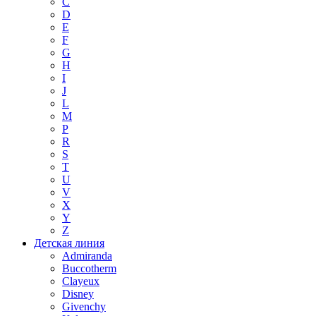
C
D
E
F
G
H
I
J
L
M
P
R
S
T
U
V
X
Y
Z
Детская линия
Admiranda
Buccotherm
Clayeux
Disney
Givenchy