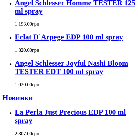
Angel Schlesser Homme TESTER 125
Byblos
Byredo
ml spray
Cacharel
Calvin Klein
1 193
.
00
грн
Canali
Eclat D`Arpege EDP 100 ml spray
Carla Fracci
Carlos Moya
1 820
.
00
грн
Carolina Herrera
Caron
Angel Schlesser Joyful Nashi Bloom
Cartier
TESTER EDT 100 ml spray
Chanel
Charriol
Chevignon
1 020
.
00
грн
Chloe
Новинки
Chopard
Christian Audigier
La Perla Just Precious EDP 100 ml
Christian Dior
Christian Lacroix
spray
Christina Aguilera
Cindy Crawford
2 807
.
00
грн