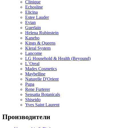
Clinique
Echosline
Elicina
Estee Lauder
Evian
Guerlain
Helena Rubinstein
Kanebo
Kings & Queens
Kleral System
Lancome
LG Household & Health (Beyound)
L`Oreal
Mades Cosmetics
Maybelline
Naturelle D'Orient
Pupa
Rene Furterer
Sensatia Botanicals
Shiseido
Yves Saint Laurent
Производители