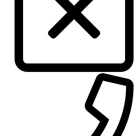
Tommy Hilfiger
Torrente
Tous
True Religion
Trussardi
Ungaro
United Colors of Benetton
Univerlook
Valentino
Van Cleef & Arpels
Van Gils
Vanderbilt
Vera Wang
Versace
Victoria's Secret
Victorinox Swiss Army
Viktor & Rolf
Vince Camuto
Xerjoff
Yohji Yamamoto