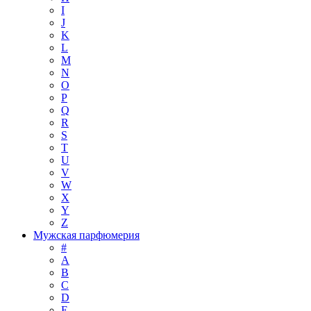
I
J
K
L
M
N
O
P
Q
R
S
T
U
V
W
X
Y
Z
Мужская парфюмерия
#
A
B
C
D
E