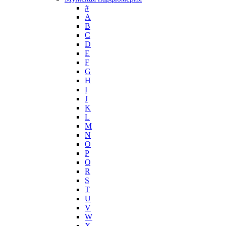
John Galliano
#
John Richmond
A
John Varvatos
B
Joop!
C
D
Jovoy
E
Judith Leiber
F
Juicy Couture
G
Juliette Has A Gun
H
Kanebo
I
J
Karen Low
K
Karl Lagerfeld
L
Keiko Mecheri
M
Kenneth Cole
N
O
Kenzo
P
Kilian
Q
Kinski
R
Kiton
S
Kleral System
T
U
Korloff
V
L'Artisan Parfumeur
W
L'Oreal
X