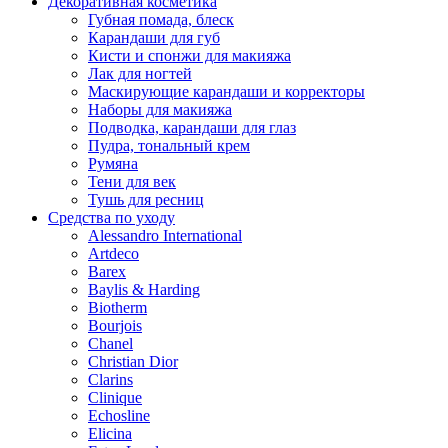
Декоративная косметика
Губная помада, блеск
Карандаши для губ
Кисти и спонжи для макияжа
Лак для ногтей
Маскирующие карандаши и корректоры
Наборы для макияжа
Подводка, карандаши для глаз
Пудра, тональный крем
Румяна
Тени для век
Тушь для ресниц
Средства по уходу
Alessandro International
Artdeco
Barex
Baylis & Harding
Biotherm
Bourjois
Chanel
Christian Dior
Clarins
Clinique
Echosline
Elicina