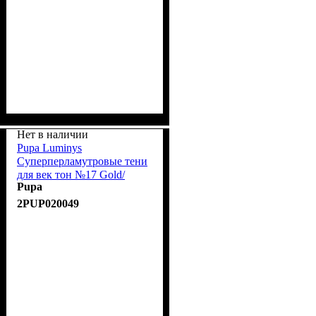
Нет в наличии
Pupa Luminys
Суперперламутровые тени
для век тон №17 Gold/
Pupa
Золотой
2PUP020049