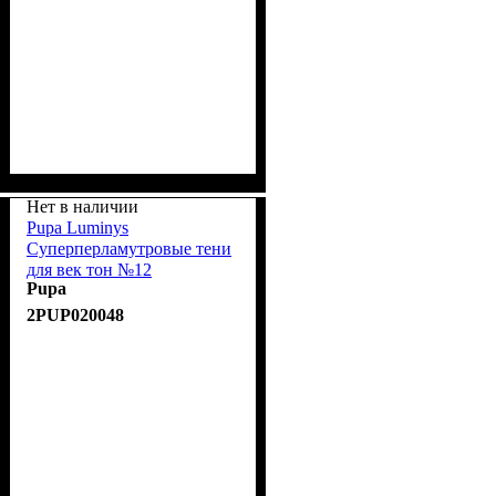
Нет в наличии
Pupa Luminys
Суперперламутровые тени
для век тон №12
Pupa
Shimmering Black/
Мерцающий черный
2PUP020048