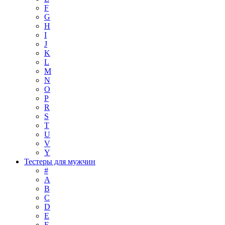
F
G
H
I
J
K
L
M
N
O
P
R
S
T
U
V
Y
Тестеры для мужчин
#
A
B
C
D
E
F