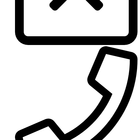
True Religion
Trussardi
Ungaro
United Colors of Benetton
Univerlook
Valentino
Van Cleef & Arpels
Van Gils
Vanderbilt
Vera Wang
Versace
Victoria's Secret
Victorinox Swiss Army
Viktor & Rolf
Vince Camuto
Xerjoff
Yohji Yamamoto
Yves Rocher
Yves Saint Laurent
Zadig & Voltaire