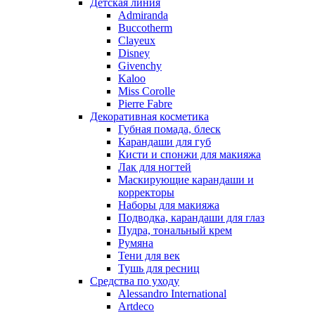
Детская линия
Nina Ricci
Admiranda
Buccotherm
Nino Cerruti
Clayeux
Nuhi
Disney
Nu_Be
Givenchy
Odin
Kaloo
Miss Corolle
Olfactive Studio
Pierre Fabre
Oscar De La Renta
Декоративная косметика
Otoori
Губная помада, блеск
Paco Rabanne
Карандаши для губ
Paloma Picasso
Кисти и спонжи для макияжа
Лак для ногтей
Parfumerie Generale
Маскирующие карандаши и
Parfums de Marly
корректоры
Patrizia Pepe
Наборы для макияжа
Paul Smith
Подводка, карандаши для глаз
Пудра, тональный крем
Penhaligon's
Румяна
Pepe Jeans
Тени для век
Perry Ellis
Тушь для ресниц
Peynet
Средства по уходу
Pierre Balmain
Alessandro International
Artdeco
Pierre Guillaume