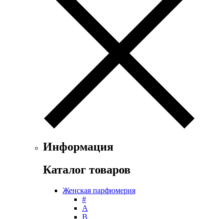
Faconnable
Fendi
Ferrari
Floris
Franck Boclet
Franck Olivier
Frapin
Geoffrey Beene
Geparlys
Ghost
Gian Marco Venturi
Gianfranco Ferre
Giorgio Armani
Информация
Giorgio Monti
Givenchy
Каталог товаров
Gritti
Gucci
Женская парфюмерия
Guerlain
#
Guy Laroche
А
Helena Rubinstein
B