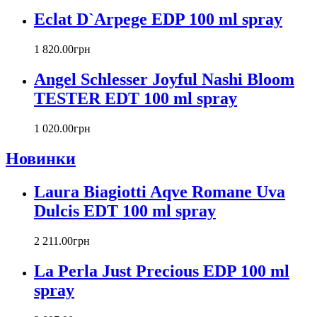
Calvin Klein
Eclat D`Arpege EDP 100 ml spray
Canali
Carla Fracci
1 820
.
00
грн
Carlos Moya
Carolina Herrera
Angel Schlesser Joyful Nashi Bloom
Caron
TESTER EDT 100 ml spray
Cartier
Chanel
1 020
.
00
грн
Charriol
Chevignon
Новинки
Chloe
Chopard
Laura Biagiotti Aqve Romane Uva
Christian Audigier
Dulcis EDT 100 ml spray
Christian Dior
Christian Lacroix
2 211
.
00
грн
Christina Aguilera
Cindy Crawford
La Perla Just Precious EDP 100 ml
Clinique
spray
Clive Christian
CnR Create