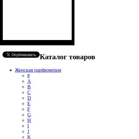
Каталог товаров
Женская парфюмерия
#
А
B
C
D
E
F
G
H
I
J
K