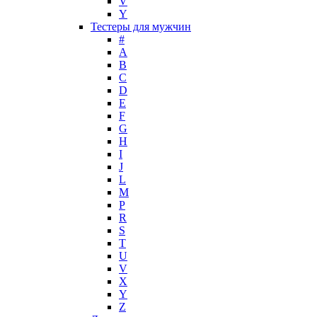
V
Masaki Matsushima
Y
Maurer & Wirtz
Тестеры для мужчин
Max Deville
#
Max Factor
A
B
Max Mara
C
Maybelline
D
Mercedes-Benz
E
Mexx
F
G
Michael Kors
H
Miller et Bertaux
I
Missoni
J
Miu Miu
L
Molton Brown
M
P
Montale
R
Montblanc
S
Moschino
T
Naomi Campbell
U
V
Narciso Rodriguez
X
Nasomatto
Y
Nike
Z
Nikos