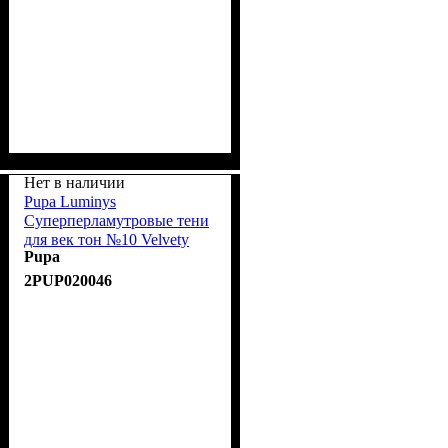
Нет в наличии
Pupa Luminys
Суперперламутровые тени
для век тон №10 Velvety
Pupa
Prune/Бархатный пурпур
2PUP020046