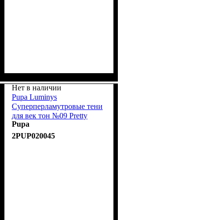
Нет в наличии
Pupa Luminys
Суперперламутровые тени
для век тон №09 Pretty
Pupa
Lilac/Нежно-сиреневый
2PUP020045