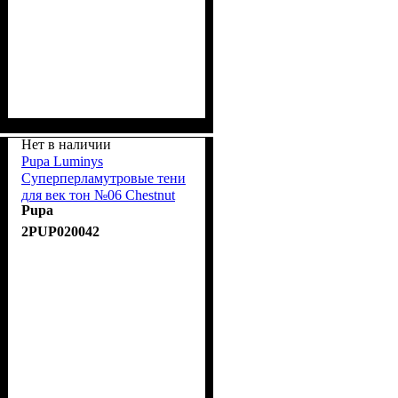
Нет в наличии
Pupa Luminys
Суперперламутровые тени
для век тон №06 Chestnut
Pupa
Brown/Каштановый
2PUP020042