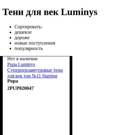
Тени для век Luminys
Сортировать:
дешевле
дороже
новые поступления
популярность
Нет в наличии
Pupa Luminys
Суперперламутровые тени
для век тон №11 Starring
Pupa
Blue/Небесно-голубой
2PUP020047