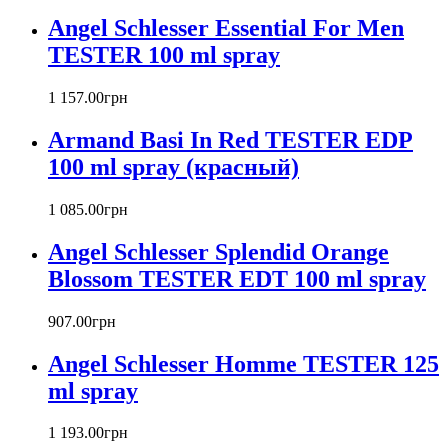
Azzaro
Angel Schlesser Essential For Men
Badgley Mischka
Baldinini
TESTER 100 ml spray
Banana Republic
Barex
1 157
.
00
грн
Betty Barclay
Armand Basi In Red TESTER EDP
Beyonce
Bill Blass
100 ml spray (красный)
Biotherm
Blumarine
1 085
.
00
грн
Bond № 9
Bottega Veneta
Angel Schlesser Splendid Orange
Boucheron
Blossom TESTER EDT 100 ml spray
Bourjois
Britney Spears
907
.
00
грн
Bruno Banani
Burberry
Angel Schlesser Homme TESTER 125
Bvlgari
ml spray
Byblos
Byredo
1 193
.
00
грн
Cacharel