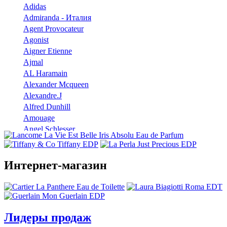
Adidas
Admiranda - Италия
Agent Provocateur
Agonist
Aigner Etienne
Ajmal
AL Haramain
Alexander Mcqueen
Alexandre.J
Alfred Dunhill
Amouage
Angel Schlesser
Anna Sui
Annayake
Annick Goutal
Интернет-магазин
Antonio Banderas
Aramis
Armaf
Armand Basi
Лидеры продаж
Atelier Cologne