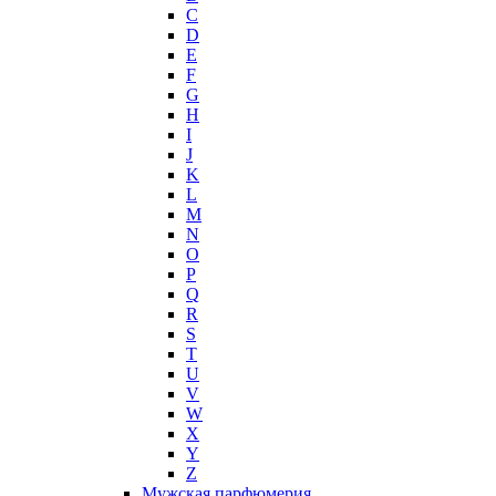
Hermes
C
Histoires de Parfums
D
E
Hollister
F
Houbigant
G
Hugh Parsons
H
Hugo Boss
I
J
Humiecki & Graef
K
Iceberg
L
IKKS
M
Il Profvmo
N
Issey Miyake
O
P
J. Del Pozo
Q
Jacques Bogart Group
R
Jean Couturier
S
Jean Patou
T
U
Jean Paul Gaultier
V
Jennifer Lopez
W
Jil Sander
X
Jimmy Choo
Y
Jo Malone
Z
Мужская парфюмерия