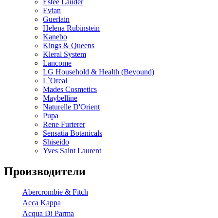
Estee Lauder
Evian
Guerlain
Helena Rubinstein
Kanebo
Kings & Queens
Kleral System
Lancome
LG Household & Health (Beyound)
L`Oreal
Mades Cosmetics
Maybelline
Naturelle D'Orient
Pupa
Rene Furterer
Sensatia Botanicals
Shiseido
Yves Saint Laurent
Производители
Abercrombie & Fitch
Acca Kappa
Acqua Di Parma