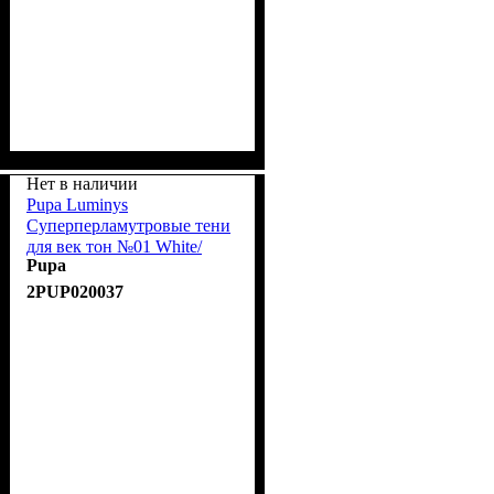
Нет в наличии
Pupa Luminys
Суперперламутровые тени
для век тон №01 White/
Pupa
Белый
2PUP020037