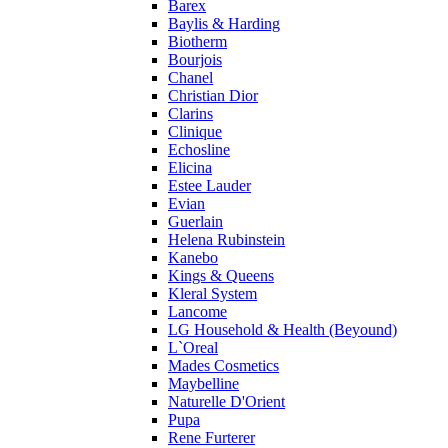
Barex
Prada
Baylis & Harding
Princesse Marina De Bourbon
Biotherm
Profumi di Pantelleria
Bourjois
Chanel
Pupa
Christian Dior
Ralph Lauren
Clarins
Ramon Molvizar
Clinique
Rampage
Echosline
Remy Latour
Elicina
Estee Lauder
Repetto
Evian
Roberto Cavalli
Guerlain
Roberto Verino
Helena Rubinstein
Roccobarocco
Kanebo
Kings & Queens
Rochas
Kleral System
Rubino Cosmetics
Lancome
S. Oliver
LG Household & Health (Beyound)
Salvador Dali
L`Oreal
Salvatore Ferragamo
Mades Cosmetics
Maybelline
Sarah Jessica Parker
Naturelle D'Orient
Sean John
Pupa
Serge Lutens
Rene Furterer