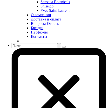
Sergio Tacchini
Sensatia Botanicals
Shiseido
Shakira
Yves Saint Laurent
Shiseido
О компании
Sisley
Доставка и оплата
Sonia Rykiel
Вопросы-Ответы
Stella McCartney
Бренды
Парфюмы
Stephane Humbert Lucas 777
Контакты
Swarovski
Syed Junaid Alam
Teo Cabanel
Thalac
The Different Company
The Vagabond Prince
The Voice
Thierry Mugler
Tiffany & Co
Tiziana Terenzi
Tom Ford
Tommy Hilfiger
Torrente
Tous