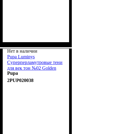
Нет в наличии
Pupa Luminys
Суперперламутровые тени
для век тон №02 Golden
Pupa
sand/Золотой песок
2PUP020038