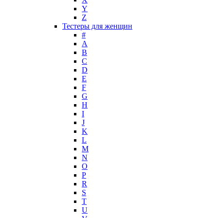
La Perla
Y
Z
La Prairie
Тестеры для женщин
Laboratorio Olfattivo
#
Lacoste
A
Lady Gaga
B
Lalique
C
D
Lancome
E
Lanvin
F
Laura Biagiotti
G
Loewe
H
I
Lolita Lempicka
J
Louis Feraud
K
M. Micallef
L
Mades Cosmetics
M
Maison Francis Kurkdjian
N
O
Mancera
P
Mandarina Duck
R
Marc Jacobs
S
Maria Sharapova
T
U
Mark Buxton