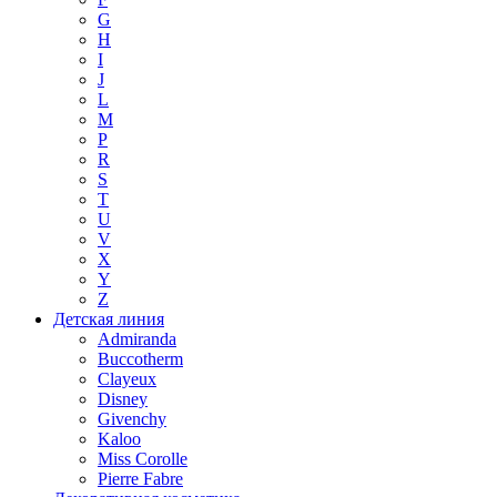
G
H
I
J
L
M
P
R
S
T
U
V
X
Y
Z
Детская линия
Admiranda
Buccotherm
Clayeux
Disney
Givenchy
Kaloo
Miss Corolle
Pierre Fabre