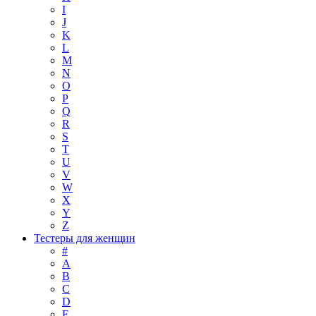
I
J
K
L
M
N
O
P
Q
R
S
T
U
V
W
X
Y
Z
Тестеры для женщин
#
A
B
C
D
E