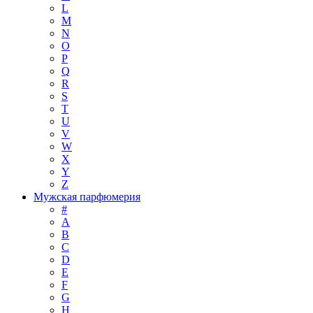
L
M
N
O
P
Q
R
S
T
U
V
W
X
Y
Z
Мужская парфюмерия
#
A
B
C
D
E
F
G
H