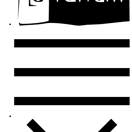
DSquared2
Dupont S.T.
Echosline
Elie Saab
Elizabeth Arden
Elizabeth Taylor
Ellen Tracy
Emanuel Ungaro
Emilio Pucci
Enrico Gi
Eon Productions
Escada
Escentric Molecules
Essential Parfums
Estee Lauder
Estelle Ewen
Etat Libre d`Orange
Etro
Evian
Ex Nihilo
Exte