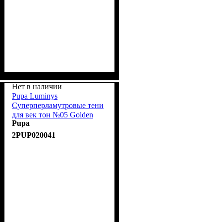
Нет в наличии
Pupa Luminys
Суперперламутровые тени
для век тон №05 Golden
Pupa
White/Белое золото
2PUP020041