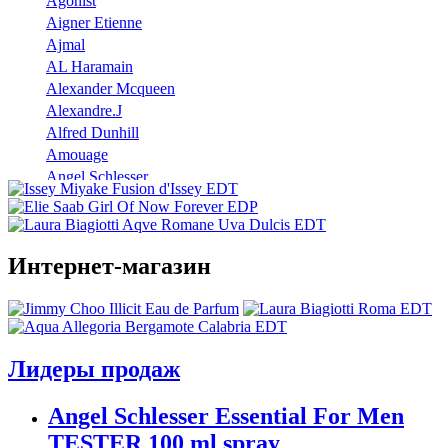
Agonist
Aigner Etienne
Ajmal
AL Haramain
Alexander Mcqueen
Alexandre.J
Alfred Dunhill
Amouage
Angel Schlesser
Anna Sui
Annayake
Annick Goutal
Интернет-магазин
Antonio Banderas
Aramis
Armaf
Armand Basi
Atelier Cologne
Лидеры продаж
Azzaro
Badgley Mischka
Angel Schlesser Essential For Men
Baldinini
TESTER 100 ml spray
Banana Republic