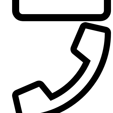
United Colors of Benetton
Univerlook
Valentino
Van Cleef & Arpels
Van Gils
Vanderbilt
Vera Wang
Versace
Victoria's Secret
Victorinox Swiss Army
Viktor & Rolf
Vince Camuto
Xerjoff
Yohji Yamamoto
Yves Rocher
Yves Saint Laurent
Zadig & Voltaire
Zarkoperfume
Zegna
Zirh