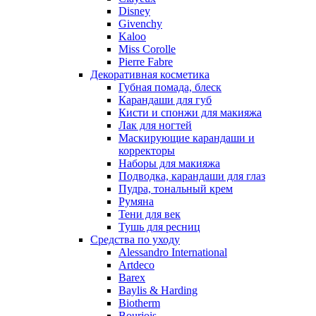
Nu_Be
Disney
Odin
Givenchy
Kaloo
Olfactive Studio
Miss Corolle
Oscar De La Renta
Pierre Fabre
Otoori
Декоративная косметика
Paco Rabanne
Губная помада, блеск
Paloma Picasso
Карандаши для губ
Кисти и спонжи для макияжа
Parfumerie Generale
Лак для ногтей
Parfums de Marly
Маскирующие карандаши и
Patrizia Pepe
корректоры
Paul Smith
Наборы для макияжа
Подводка, карандаши для глаз
Penhaligon's
Пудра, тональный крем
Pepe Jeans
Румяна
Perry Ellis
Тени для век
Peynet
Тушь для ресниц
Pierre Balmain
Средства по уходу
Alessandro International
Pierre Guillaume
Artdeco
Prada
Barex
Princesse Marina De Bourbon
Baylis & Harding
Profumi di Pantelleria
Biotherm
Bourjois