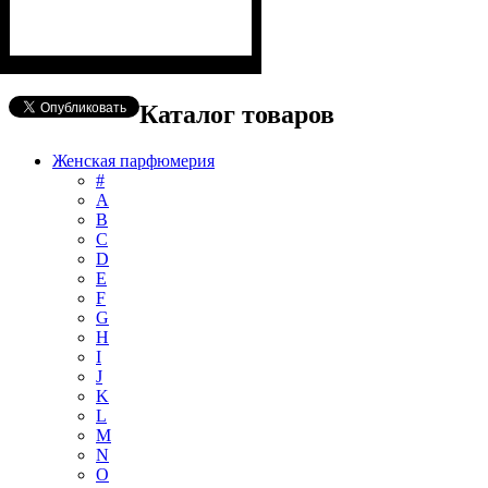
Каталог товаров
Женская парфюмерия
#
А
B
C
D
E
F
G
H
I
J
K
L
M
N
O