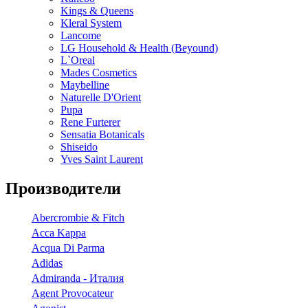
Kings & Queens
Kleral System
Lancome
LG Household & Health (Beyound)
L`Oreal
Mades Cosmetics
Maybelline
Naturelle D'Orient
Pupa
Rene Furterer
Sensatia Botanicals
Shiseido
Yves Saint Laurent
Производители
Abercrombie & Fitch
Acca Kappa
Acqua Di Parma
Adidas
Admiranda - Италия
Agent Provocateur