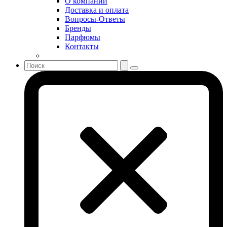
О компании
Sonia Rykiel
Доставка и оплата
Stella McCartney
Вопросы-Ответы
Бренды
Stephane Humbert Lucas 777
Парфюмы
Swarovski
Контакты
Syed Junaid Alam
Teo Cabanel
Thalac
The Different Company
The Vagabond Prince
The Voice
Thierry Mugler
Tiffany & Co
Tiziana Terenzi
Tom Ford
Tommy Hilfiger
Torrente
Tous
True Religion
Trussardi
Ungaro