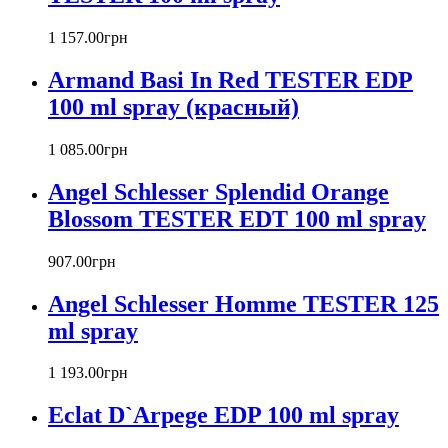
Barex
Betty Barclay
1 157
.
00
грн
Beyonce
Armand Basi In Red TESTER EDP
Bill Blass
Biotherm
100 ml spray (красный)
Blumarine
Bond № 9
1 085
.
00
грн
Bottega Veneta
Angel Schlesser Splendid Orange
Boucheron
Bourjois
Blossom TESTER EDT 100 ml spray
Britney Spears
Bruno Banani
907
.
00
грн
Burberry
Angel Schlesser Homme TESTER 125
Bvlgari
Byblos
ml spray
Byredo
Cacharel
1 193
.
00
грн
Calvin Klein
Canali
Eclat D`Arpege EDP 100 ml spray
Carla Fracci