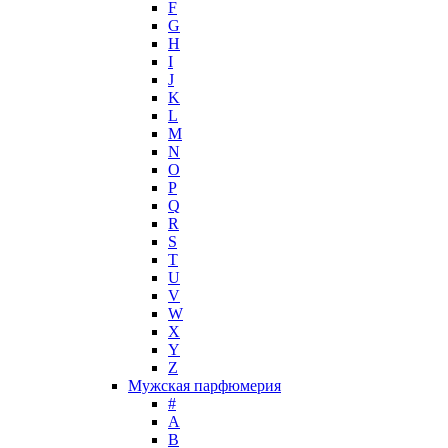
F
Hugh Parsons
G
Hugo Boss
H
I
Humiecki & Graef
J
Iceberg
K
IKKS
L
Il Profvmo
M
Issey Miyake
N
O
J. Del Pozo
P
Jacques Bogart Group
Q
Jean Couturier
R
Jean Patou
S
T
Jean Paul Gaultier
U
Jennifer Lopez
V
Jil Sander
W
Jimmy Choo
X
Jo Malone
Y
Z
John Galliano
Мужская парфюмерия
John Richmond
#
John Varvatos
A
Joop!
B