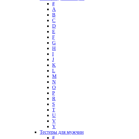
Lacoste
#
Lady Gaga
A
Lalique
B
C
Lancome
D
Lanvin
E
Laura Biagiotti
F
Loewe
G
H
Lolita Lempicka
I
Louis Feraud
J
M. Micallef
K
Mades Cosmetics
L
Maison Francis Kurkdjian
M
N
Mancera
O
Mandarina Duck
P
Marc Jacobs
R
Maria Sharapova
S
T
Mark Buxton
U
Masaki Matsushima
V
Maurer & Wirtz
Y
Max Deville
Тестеры для мужчин
Max Factor
#