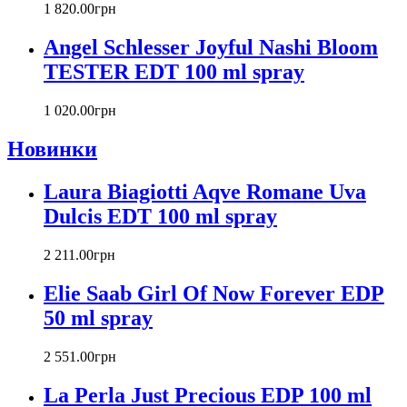
Carlos Moya
1 820
.
00
грн
Carolina Herrera
Angel Schlesser Joyful Nashi Bloom
Caron
Cartier
TESTER EDT 100 ml spray
Chanel
Charriol
1 020
.
00
грн
Chevignon
Новинки
Chloe
Chopard
Christian Audigier
Laura Biagiotti Aqve Romane Uva
Christian Dior
Dulcis EDT 100 ml spray
Christian Lacroix
Christina Aguilera
2 211
.
00
грн
Cindy Crawford
Clinique
Elie Saab Girl Of Now Forever EDP
Clive Christian
50 ml spray
CnR Create
Cofinluxe
2 551
.
00
грн
Comme Des Garcons
Costume National
La Perla Just Precious EDP 100 ml
Couch