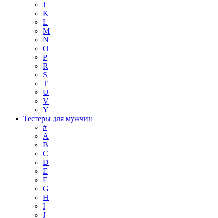
J
K
L
M
N
O
P
R
S
T
U
V
Y
Тестеры для мужчин
#
A
B
C
D
E
F
G
H
I
J