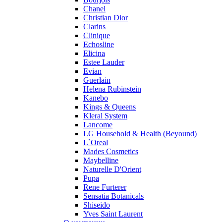
Pupa
Chanel
Ralph Lauren
Christian Dior
Ramon Molvizar
Clarins
Rampage
Clinique
Remy Latour
Echosline
Elicina
Repetto
Estee Lauder
Roberto Cavalli
Evian
Roberto Verino
Guerlain
Roccobarocco
Helena Rubinstein
Kanebo
Rochas
Kings & Queens
Rubino Cosmetics
Kleral System
S. Oliver
Lancome
Salvador Dali
LG Household & Health (Beyound)
Salvatore Ferragamo
L`Oreal
Mades Cosmetics
Sarah Jessica Parker
Maybelline
Sean John
Naturelle D'Orient
Serge Lutens
Pupa
Sergio Tacchini
Rene Furterer
Sensatia Botanicals
Shakira
Shiseido
Shiseido
Yves Saint Laurent
Sisley