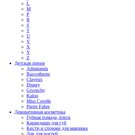
L
M
P
R
S
T
U
V
X
Y
Z
Детская линия
Admiranda
Buccotherm
Clayeux
Disney
Givenchy
Kaloo
Miss Corolle
Pierre Fabre
Декоративная косметика
Губная помада, блеск
Карандаши для губ
Кисти и спонжи для макияжа
Лак для ногтей