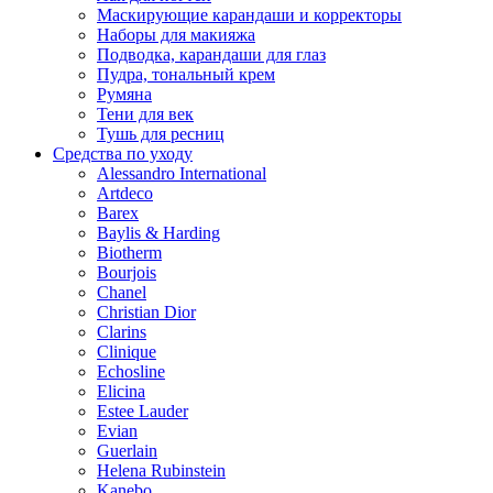
Маскирующие карандаши и корректоры
Наборы для макияжа
Подводка, карандаши для глаз
Пудра, тональный крем
Румяна
Тени для век
Тушь для ресниц
Средства по уходу
Alessandro International
Artdeco
Barex
Baylis & Harding
Biotherm
Bourjois
Chanel
Christian Dior
Clarins
Clinique
Echosline
Elicina
Estee Lauder
Evian
Guerlain
Helena Rubinstein
Kanebo