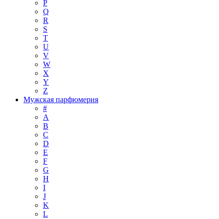
P
Q
R
S
T
U
V
W
X
Y
Z
Мужская парфюмерия
#
A
B
C
D
E
F
G
H
I
J
K
L