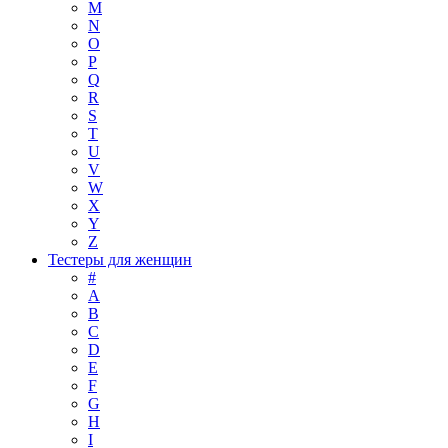
M
N
O
P
Q
R
S
T
U
V
W
X
Y
Z
Тестеры для женщин
#
A
B
C
D
E
F
G
H
I