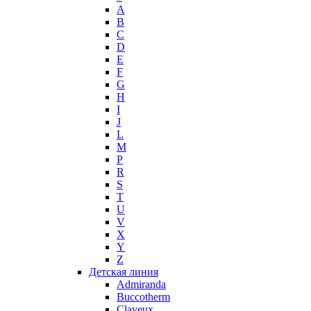
A
Max Mara
B
Maybelline
C
Mercedes-Benz
D
Mexx
E
F
Michael Kors
G
Miller et Bertaux
H
Missoni
I
Miu Miu
J
Molton Brown
L
M
Montale
P
Montblanc
R
Moschino
S
Naomi Campbell
T
U
Narciso Rodriguez
V
Nasomatto
X
Nike
Y
Nikos
Z
Nina Ricci
Детская линия
Admiranda
Nino Cerruti
Buccotherm
Nuhi
Clayeux