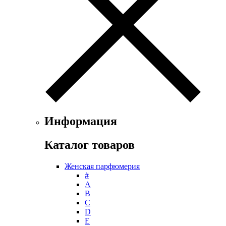
Floris
Franck Boclet
Franck Olivier
Frapin
Geoffrey Beene
Geparlys
Ghost
Gian Marco Venturi
Gianfranco Ferre
Giorgio Armani
Giorgio Monti
Информация
Givenchy
Gritti
Каталог товаров
Gucci
Guerlain
Женская парфюмерия
Guy Laroche
#
Helena Rubinstein
А
Hermes
B
Histoires de Parfums
C
D
Hollister
E
Houbigant