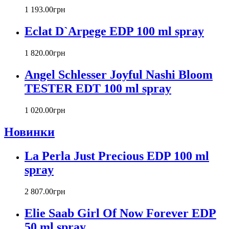
Cacharel
1 193
.
00
грн
Calvin Klein
Canali
Eclat D`Arpege EDP 100 ml spray
Carla Fracci
Carlos Moya
1 820
.
00
грн
Carolina Herrera
Angel Schlesser Joyful Nashi Bloom
Caron
Cartier
TESTER EDT 100 ml spray
Chanel
Charriol
1 020
.
00
грн
Chevignon
Новинки
Chloe
Chopard
Christian Audigier
La Perla Just Precious EDP 100 ml
Christian Dior
spray
Christian Lacroix
Christina Aguilera
2 807
.
00
грн
Cindy Crawford
Clinique
Elie Saab Girl Of Now Forever EDP
Clive Christian
50 ml spray