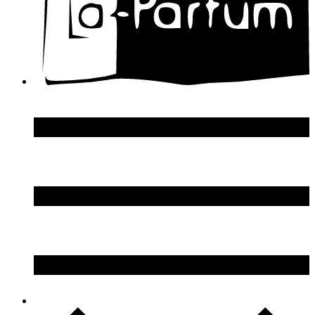
DSquared2
Dupont S.T.
Echosline
Elie Saab
Elizabeth Arden
Elizabeth Taylor
Ellen Tracy
Emanuel Ungaro
Emilio Pucci
Enrico Gi
Eon Productions
Escada
Escentric Molecules
Essential Parfums
Estee Lauder
Estelle Ewen
Etat Libre d`Orange
Etro
Evian
Ex Nihilo