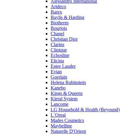
Alessandro International
Pierre Guillaume
Artdeco
Prada
Barex
Princesse Marina De Bourbon
Baylis & Harding
Profumi di Pantelleria
Biotherm
Bourjois
Pupa
Chanel
Ralph Lauren
Christian Dior
Ramon Molvizar
Clarins
Rampage
Clinique
Remy Latour
Echosline
Elicina
Repetto
Estee Lauder
Roberto Cavalli
Evian
Roberto Verino
Guerlain
Roccobarocco
Helena Rubinstein
Kanebo
Rochas
Kings & Queens
Rubino Cosmetics
Kleral System
S. Oliver
Lancome
Salvador Dali
LG Household & Health (Beyound)
Salvatore Ferragamo
L`Oreal
Mades Cosmetics
Sarah Jessica Parker
Maybelline
Sean John
Naturelle D'Orient
Serge Lutens