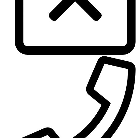
Tous
True Religion
Trussardi
Ungaro
United Colors of Benetton
Univerlook
Valentino
Van Cleef & Arpels
Van Gils
Vanderbilt
Vera Wang
Versace
Victoria's Secret
Victorinox Swiss Army
Viktor & Rolf
Vince Camuto
Xerjoff
Yohji Yamamoto
Yves Rocher
Yves Saint Laurent