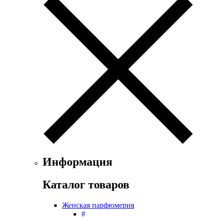
Exte
Faconnable
Fendi
Ferrari
Floris
Franck Boclet
Franck Olivier
Frapin
Geoffrey Beene
Geparlys
Ghost
Gian Marco Venturi
Gianfranco Ferre
Giorgio Armani
Giorgio Monti
Информация
Givenchy
Gritti
Каталог товаров
Gucci
Guerlain
Женская парфюмерия
Guy Laroche
#