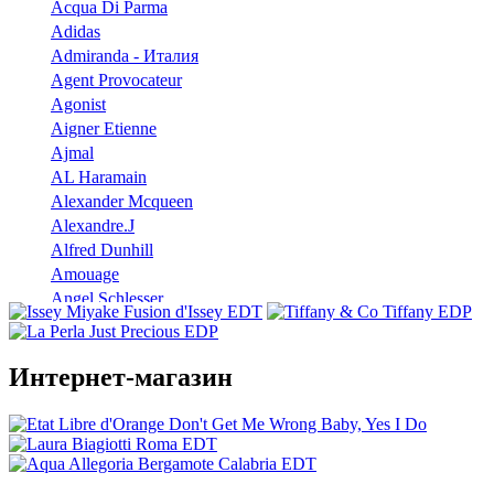
Acqua Di Parma
Adidas
Admiranda - Италия
Agent Provocateur
Agonist
Aigner Etienne
Ajmal
AL Haramain
Alexander Mcqueen
Alexandre.J
Alfred Dunhill
Amouage
Angel Schlesser
Anna Sui
Annayake
Annick Goutal
Интернет-магазин
Antonio Banderas
Aramis
Armaf
Armand Basi
Atelier Cologne