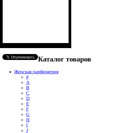
Каталог товаров
Женская парфюмерия
#
А
B
C
D
E
F
G
H
I
J