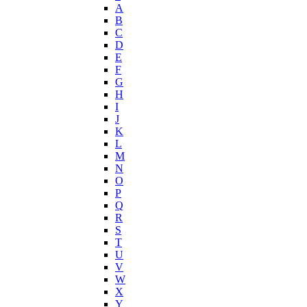
Helena Rubinstein
А
Hermes
B
Histoires de Parfums
C
D
Hollister
E
Houbigant
F
Hugh Parsons
G
Hugo Boss
H
I
Humiecki & Graef
J
Iceberg
K
IKKS
L
Il Profvmo
M
Issey Miyake
N
O
J. Del Pozo
P
Jacques Bogart Group
Q
Jean Couturier
R
Jean Patou
S
T
Jean Paul Gaultier
U
Jennifer Lopez
V
Jil Sander
W
Jimmy Choo
X
Jo Malone
Y