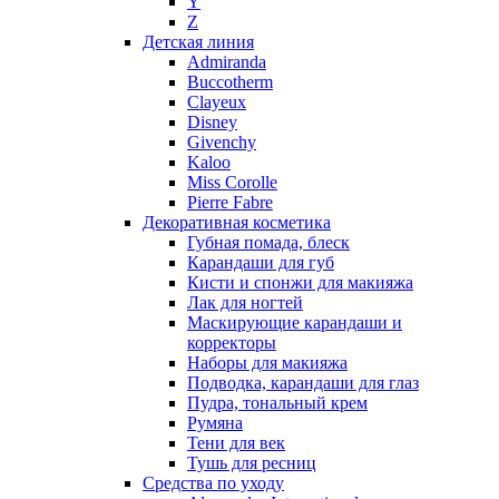
Y
Nikos
Z
Nina Ricci
Детская линия
Admiranda
Nino Cerruti
Buccotherm
Nuhi
Clayeux
Nu_Be
Disney
Odin
Givenchy
Kaloo
Olfactive Studio
Miss Corolle
Oscar De La Renta
Pierre Fabre
Otoori
Декоративная косметика
Paco Rabanne
Губная помада, блеск
Paloma Picasso
Карандаши для губ
Кисти и спонжи для макияжа
Parfumerie Generale
Лак для ногтей
Parfums de Marly
Маскирующие карандаши и
Patrizia Pepe
корректоры
Paul Smith
Наборы для макияжа
Подводка, карандаши для глаз
Penhaligon's
Пудра, тональный крем
Pepe Jeans
Румяна
Perry Ellis
Тени для век
Peynet
Тушь для ресниц
Pierre Balmain
Средства по уходу