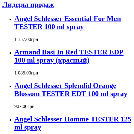
Лидеры продаж
Azzaro
Badgley Mischka
Angel Schlesser Essential For Men
Baldinini
TESTER 100 ml spray
Banana Republic
Barex
Betty Barclay
1 157
.
00
грн
Beyonce
Armand Basi In Red TESTER EDP
Bill Blass
Biotherm
100 ml spray (красный)
Blumarine
Bond № 9
1 085
.
00
грн
Bottega Veneta
Angel Schlesser Splendid Orange
Boucheron
Bourjois
Blossom TESTER EDT 100 ml spray
Britney Spears
Bruno Banani
907
.
00
грн
Burberry
Angel Schlesser Homme TESTER 125
Bvlgari
Byblos
ml spray
Byredo