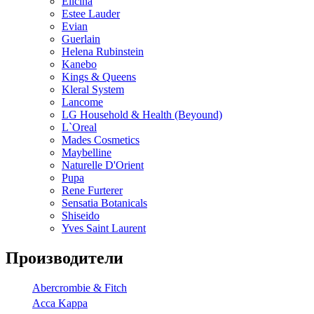
Elicina
Estee Lauder
Evian
Guerlain
Helena Rubinstein
Kanebo
Kings & Queens
Kleral System
Lancome
LG Household & Health (Beyound)
L`Oreal
Mades Cosmetics
Maybelline
Naturelle D'Orient
Pupa
Rene Furterer
Sensatia Botanicals
Shiseido
Yves Saint Laurent
Производители
Abercrombie & Fitch
Acca Kappa