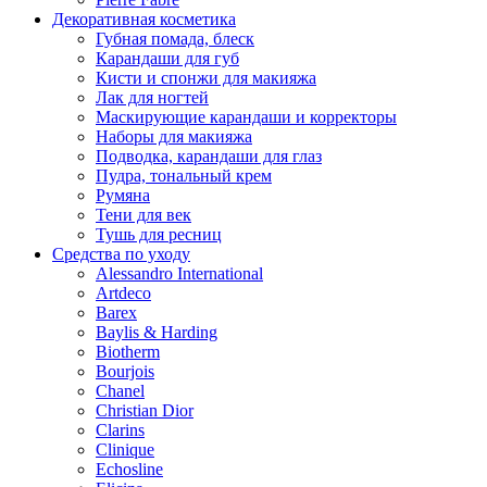
Декоративная косметика
Губная помада, блеск
Карандаши для губ
Кисти и спонжи для макияжа
Лак для ногтей
Маскирующие карандаши и корректоры
Наборы для макияжа
Подводка, карандаши для глаз
Пудра, тональный крем
Румяна
Тени для век
Тушь для ресниц
Средства по уходу
Alessandro International
Artdeco
Barex
Baylis & Harding
Biotherm
Bourjois
Chanel
Christian Dior
Clarins
Clinique
Echosline