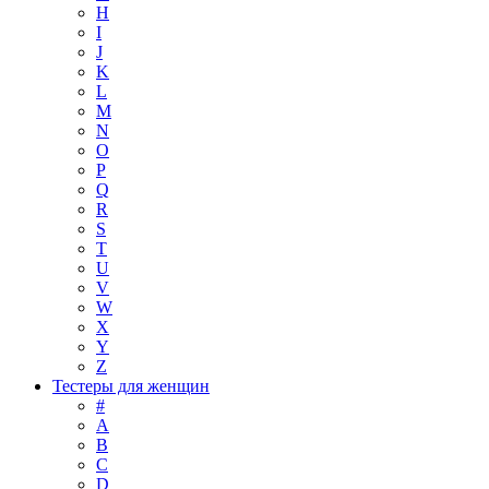
H
I
J
K
L
M
N
O
P
Q
R
S
T
U
V
W
X
Y
Z
Тестеры для женщин
#
A
B
C
D