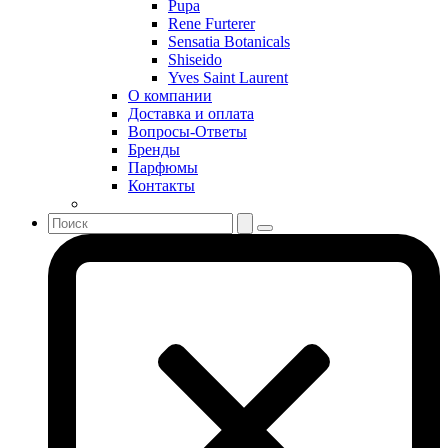
Pupa
Sergio Tacchini
Rene Furterer
Sensatia Botanicals
Shakira
Shiseido
Shiseido
Yves Saint Laurent
Sisley
О компании
Sonia Rykiel
Доставка и оплата
Stella McCartney
Вопросы-Ответы
Бренды
Stephane Humbert Lucas 777
Парфюмы
Swarovski
Контакты
Syed Junaid Alam
Teo Cabanel
Thalac
The Different Company
The Vagabond Prince
The Voice
Thierry Mugler
Tiffany & Co
Tiziana Terenzi
Tom Ford
Tommy Hilfiger
Torrente