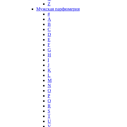
Z
John Galliano
Мужская парфюмерия
John Richmond
#
John Varvatos
A
Joop!
B
C
Jovoy
D
Judith Leiber
E
Juicy Couture
F
Juliette Has A Gun
G
Kanebo
H
I
Karen Low
J
Karl Lagerfeld
K
Keiko Mecheri
L
Kenneth Cole
M
N
Kenzo
O
Kilian
P
Kinski
Q
Kiton
R
Kleral System
S
T
Korloff
U
L'Artisan Parfumeur
V