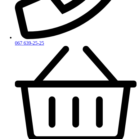
Zadig & Voltaire
Zarkoperfume
Zegna
Zirh
067 639-25-25