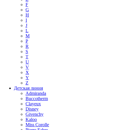
F
G
H
I
J
L
M
P
R
S
T
U
V
X
Y
Z
Детская линия
Admiranda
Buccotherm
Clayeux
Disney
Givenchy
Kaloo
Miss Corolle
Pierre Fabre