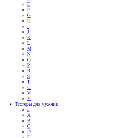
E
F
G
H
I
J
K
L
M
N
O
P
R
S
T
U
V
Y
Тестеры для мужчин
#
A
B
C
D
E