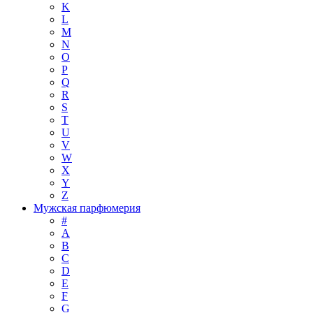
K
L
M
N
O
P
Q
R
S
T
U
V
W
X
Y
Z
Мужская парфюмерия
#
A
B
C
D
E
F
G