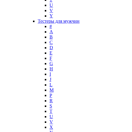
Mark Buxton
U
Masaki Matsushima
V
Maurer & Wirtz
Y
Max Deville
Тестеры для мужчин
Max Factor
#
A
Max Mara
B
Maybelline
C
Mercedes-Benz
D
Mexx
E
F
Michael Kors
G
Miller et Bertaux
H
Missoni
I
Miu Miu
J
Molton Brown
L
M
Montale
P
Montblanc
R
Moschino
S
Naomi Campbell
T
U
Narciso Rodriguez
V
Nasomatto
X
Nike