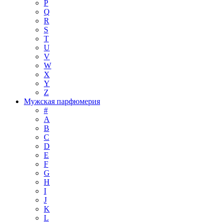
P
Q
R
S
T
U
V
W
X
Y
Z
Мужская парфюмерия
#
A
B
C
D
E
F
G
H
I
J
K
L