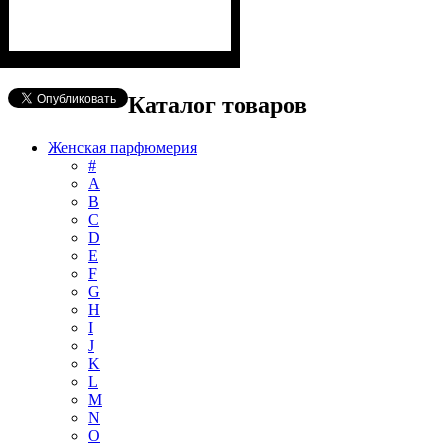
Каталог товаров
Женская парфюмерия
#
А
B
C
D
E
F
G
H
I
J
K
L
M
N
O