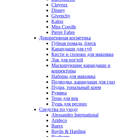
Nu_Be
Clayeux
Odin
Disney
Givenchy
Olfactive Studio
Kaloo
Oscar De La Renta
Miss Corolle
Otoori
Pierre Fabre
Paco Rabanne
Декоративная косметика
Paloma Picasso
Губная помада, блеск
Карандаши для губ
Parfumerie Generale
Кисти и спонжи для макияжа
Parfums de Marly
Лак для ногтей
Patrizia Pepe
Маскирующие карандаши и
Paul Smith
корректоры
Наборы для макияжа
Penhaligon's
Подводка, карандаши для глаз
Pepe Jeans
Пудра, тональный крем
Perry Ellis
Румяна
Peynet
Тени для век
Pierre Balmain
Тушь для ресниц
Средства по уходу
Pierre Guillaume
Alessandro International
Prada
Artdeco
Princesse Marina De Bourbon
Barex
Profumi di Pantelleria
Baylis & Harding
Biotherm