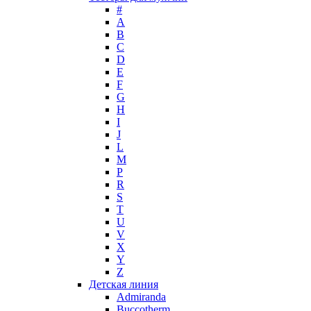
#
Max Mara
A
Maybelline
B
Mercedes-Benz
C
Mexx
D
E
Michael Kors
F
Miller et Bertaux
G
Missoni
H
Miu Miu
I
Molton Brown
J
L
Montale
M
Montblanc
P
Moschino
R
Naomi Campbell
S
T
Narciso Rodriguez
U
Nasomatto
V
Nike
X
Nikos
Y
Nina Ricci
Z
Детская линия
Nino Cerruti
Admiranda
Nuhi
Buccotherm