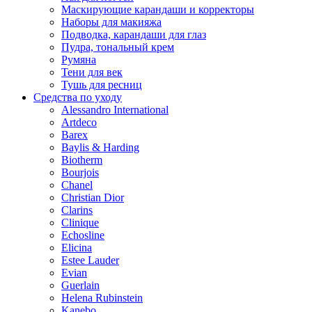
Маскирующие карандаши и корректоры
Наборы для макияжа
Подводка, карандаши для глаз
Пудра, тональный крем
Румяна
Тени для век
Тушь для ресниц
Средства по уходу
Alessandro International
Artdeco
Barex
Baylis & Harding
Biotherm
Bourjois
Chanel
Christian Dior
Clarins
Clinique
Echosline
Elicina
Estee Lauder
Evian
Guerlain
Helena Rubinstein
Kanebo