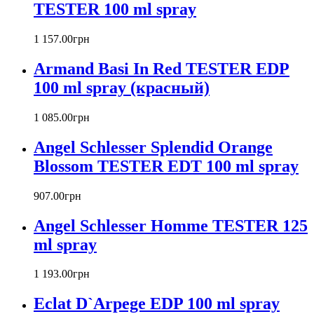
TESTER 100 ml spray
Barex
Betty Barclay
1 157
.
00
грн
Beyonce
Bill Blass
Armand Basi In Red TESTER EDP
Biotherm
100 ml spray (красный)
Blumarine
Bond № 9
1 085
.
00
грн
Bottega Veneta
Boucheron
Angel Schlesser Splendid Orange
Bourjois
Blossom TESTER EDT 100 ml spray
Britney Spears
Bruno Banani
Burberry
907
.
00
грн
Bvlgari
Angel Schlesser Homme TESTER 125
Byblos
Byredo
ml spray
Cacharel
Calvin Klein
1 193
.
00
грн
Canali
Eclat D`Arpege EDP 100 ml spray
Carla Fracci