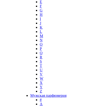
E
Hugh Parsons
F
Hugo Boss
G
H
Humiecki & Graef
I
Iceberg
J
IKKS
K
Il Profvmo
L
Issey Miyake
M
N
J. Del Pozo
O
Jacques Bogart Group
P
Jean Couturier
Q
Jean Patou
R
S
Jean Paul Gaultier
T
Jennifer Lopez
U
Jil Sander
V
Jimmy Choo
W
Jo Malone
X
Y
John Galliano
Z
John Richmond
Мужская парфюмерия
John Varvatos
#
Joop!
A