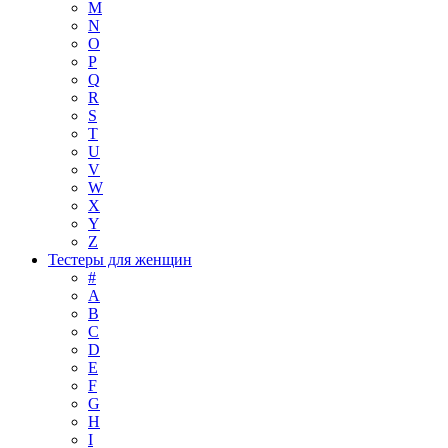
M
N
O
P
Q
R
S
T
U
V
W
X
Y
Z
Тестеры для женщин
#
A
B
C
D
E
F
G
H
I