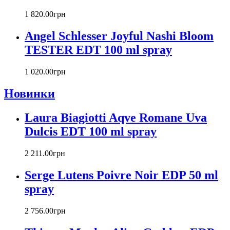
Carlos Moya
1 820
.
00
грн
Carolina Herrera
Caron
Angel Schlesser Joyful Nashi Bloom
Cartier
TESTER EDT 100 ml spray
Chanel
Charriol
Chevignon
1 020
.
00
грн
Chloe
Новинки
Chopard
Christian Audigier
Laura Biagiotti Aqve Romane Uva
Christian Dior
Christian Lacroix
Dulcis EDT 100 ml spray
Christina Aguilera
Cindy Crawford
2 211
.
00
грн
Clinique
Clive Christian
Serge Lutens Poivre Noir EDP 50 ml
CnR Create
spray
Cofinluxe
Comme Des Garcons
2 756
.
00
грн
Costume National
Couch