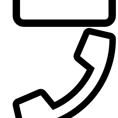
United Colors of Benetton
Univerlook
Valentino
Van Cleef & Arpels
Van Gils
Vanderbilt
Vera Wang
Versace
Victoria's Secret
Victorinox Swiss Army
Viktor & Rolf
Vince Camuto
Xerjoff
Yohji Yamamoto
Yves Rocher
Yves Saint Laurent
Zadig & Voltaire
Zarkoperfume
Zegna
Zirh