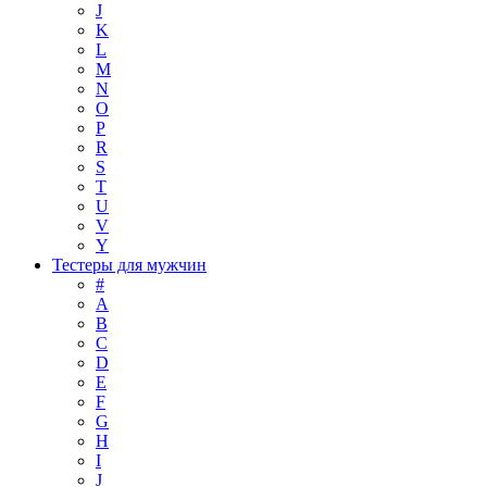
J
K
L
M
N
O
P
R
S
T
U
V
Y
Тестеры для мужчин
#
A
B
C
D
E
F
G
H
I
J