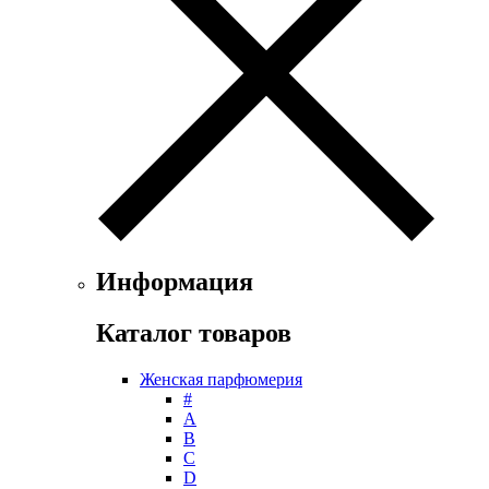
Floris
Franck Boclet
Franck Olivier
Frapin
Geoffrey Beene
Geparlys
Ghost
Gian Marco Venturi
Gianfranco Ferre
Giorgio Armani
Giorgio Monti
Givenchy
Информация
Gritti
Gucci
Каталог товаров
Guerlain
Guy Laroche
Женская парфюмерия
Helena Rubinstein
#
Hermes
А
Histoires de Parfums
B
C
Hollister
D
Houbigant