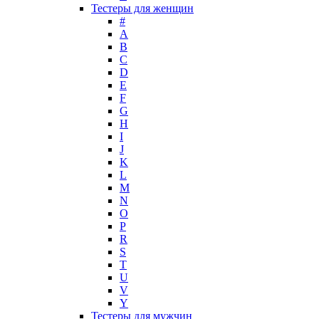
Lacoste
Тестеры для женщин
Lady Gaga
#
Lalique
A
B
Lancome
C
Lanvin
D
Laura Biagiotti
E
Loewe
F
G
Lolita Lempicka
H
Louis Feraud
I
M. Micallef
J
Mades Cosmetics
K
Maison Francis Kurkdjian
L
M
Mancera
N
Mandarina Duck
O
Marc Jacobs
P
Maria Sharapova
R
S
Mark Buxton
T
Masaki Matsushima
U
Maurer & Wirtz
V
Max Deville
Y
Max Factor
Тестеры для мужчин