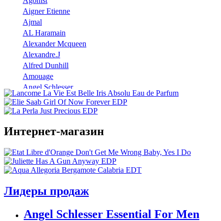
Agonist
Aigner Etienne
Ajmal
AL Haramain
Alexander Mcqueen
Alexandre.J
Alfred Dunhill
Amouage
Angel Schlesser
Anna Sui
Annayake
Annick Goutal
Интернет-магазин
Antonio Banderas
Aramis
Armaf
Armand Basi
Atelier Cologne
Azzaro
Лидеры продаж
Badgley Mischka
Baldinini
Angel Schlesser Essential For Men
Banana Republic