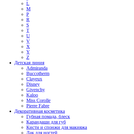
L
M
P
R
S
T
U
V
X
Y
Z
Детская линия
Admiranda
Buccotherm
Clayeux
Disney
Givenchy
Kaloo
Miss Corolle
Pierre Fabre
Декоративная косметика
Губная помада, блеск
Карандаши для губ
Кисти и спонжи для макияжа
Лак для ногтей