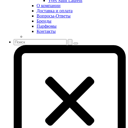
Yves Saint Laurent
Sonia Rykiel
О компании
Stella McCartney
Доставка и оплата
Вопросы-Ответы
Stephane Humbert Lucas 777
Бренды
Swarovski
Парфюмы
Syed Junaid Alam
Контакты
Teo Cabanel
Thalac
The Different Company
The Vagabond Prince
The Voice
Thierry Mugler
Tiffany & Co
Tiziana Terenzi
Tom Ford
Tommy Hilfiger
Torrente
Tous
True Religion
Trussardi
Ungaro