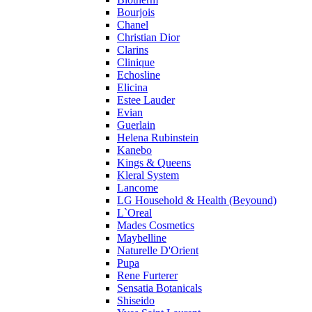
Pupa
Bourjois
Ralph Lauren
Chanel
Ramon Molvizar
Christian Dior
Rampage
Clarins
Remy Latour
Clinique
Echosline
Repetto
Elicina
Roberto Cavalli
Estee Lauder
Roberto Verino
Evian
Roccobarocco
Guerlain
Helena Rubinstein
Rochas
Kanebo
Rubino Cosmetics
Kings & Queens
S. Oliver
Kleral System
Salvador Dali
Lancome
Salvatore Ferragamo
LG Household & Health (Beyound)
L`Oreal
Sarah Jessica Parker
Mades Cosmetics
Sean John
Maybelline
Serge Lutens
Naturelle D'Orient
Sergio Tacchini
Pupa
Rene Furterer
Shakira
Sensatia Botanicals
Shiseido
Shiseido
Sisley