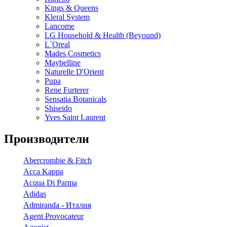
Kings & Queens
Kleral System
Lancome
LG Household & Health (Beyound)
L`Oreal
Mades Cosmetics
Maybelline
Naturelle D'Orient
Pupa
Rene Furterer
Sensatia Botanicals
Shiseido
Yves Saint Laurent
Производители
Abercrombie & Fitch
Acca Kappa
Acqua Di Parma
Adidas
Admiranda - Италия
Agent Provocateur