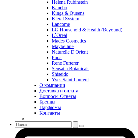
Roccobarocco
Helena Rubinstein
Kanebo
Rochas
Kings & Queens
Rubino Cosmetics
Kleral System
S. Oliver
Lancome
Salvador Dali
LG Household & Health (Beyound)
Salvatore Ferragamo
L`Oreal
Mades Cosmetics
Sarah Jessica Parker
Maybelline
Sean John
Naturelle D'Orient
Serge Lutens
Pupa
Sergio Tacchini
Rene Furterer
Sensatia Botanicals
Shakira
Shiseido
Shiseido
Yves Saint Laurent
Sisley
О компании
Sonia Rykiel
Доставка и оплата
Stella McCartney
Вопросы-Ответы
Бренды
Stephane Humbert Lucas 777
Парфюмы
Swarovski
Контакты
Syed Junaid Alam
Teo Cabanel
Thalac
The Different Company