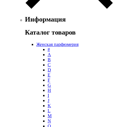
Gianfranco Ferre
Giorgio Armani
Giorgio Monti
Информация
Givenchy
Gritti
Каталог товаров
Gucci
Guerlain
Женская парфюмерия
Guy Laroche
#
Helena Rubinstein
А
Hermes
B
Histoires de Parfums
C
D
Hollister
E
Houbigant
F
Hugh Parsons
G
Hugo Boss
H
I
Humiecki & Graef
J
Iceberg
K
IKKS
L
Il Profvmo
M
Issey Miyake
N
O
J. Del Pozo