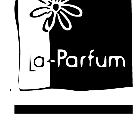
Damien Bash
David Yurman
Davidoff
Designer Shaik
Diesel
Diptyque
Disney
Dolce & Gabbana
Donna Karan
DSquared2
Dupont S.T.
Echosline
Elie Saab
Elizabeth Arden
Elizabeth Taylor
Ellen Tracy
Emanuel Ungaro
Emilio Pucci
Enrico Gi
Eon Productions
Escada