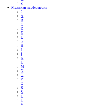
Z
Мужская парфюмерия
#
A
B
C
D
E
F
G
H
I
J
K
L
M
N
O
P
Q
R
S
T
U
V