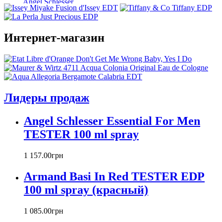
Angel Schlesser
Anna Sui
Annayake
Annick Goutal
Интернет-магазин
Antonio Banderas
Aramis
Armaf
Armand Basi
Atelier Cologne
Лидеры продаж
Azzaro
Badgley Mischka
Angel Schlesser Essential For Men
Baldinini
TESTER 100 ml spray
Banana Republic
Barex
Betty Barclay
1 157
.
00
грн
Beyonce
Armand Basi In Red TESTER EDP
Bill Blass
Biotherm
100 ml spray (красный)
Blumarine
Bond № 9
1 085
.
00
грн
Bottega Veneta