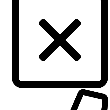
The Vagabond Prince
The Voice
Thierry Mugler
Tiffany & Co
Tiziana Terenzi
Tom Ford
Tommy Hilfiger
Torrente
Tous
True Religion
Trussardi
Ungaro
United Colors of Benetton
Univerlook
Valentino
Van Cleef & Arpels
Van Gils
Vanderbilt
Vera Wang
Versace