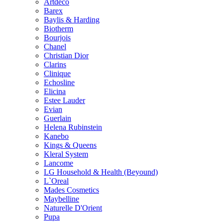
Artdeco
Barex
Baylis & Harding
Biotherm
Bourjois
Chanel
Christian Dior
Clarins
Clinique
Echosline
Elicina
Estee Lauder
Evian
Guerlain
Helena Rubinstein
Kanebo
Kings & Queens
Kleral System
Lancome
LG Household & Health (Beyound)
L`Oreal
Mades Cosmetics
Maybelline
Naturelle D'Orient
Pupa