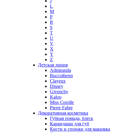
J
Molton Brown
L
M
Montale
P
Montblanc
R
Moschino
S
Naomi Campbell
T
U
Narciso Rodriguez
V
Nasomatto
X
Nike
Y
Nikos
Z
Nina Ricci
Детская линия
Admiranda
Nino Cerruti
Buccotherm
Nuhi
Clayeux
Nu_Be
Disney
Odin
Givenchy
Kaloo
Olfactive Studio
Miss Corolle
Oscar De La Renta
Pierre Fabre
Otoori
Декоративная косметика
Paco Rabanne
Губная помада, блеск
Paloma Picasso
Карандаши для губ
Кисти и спонжи для макияжа
Parfumerie Generale