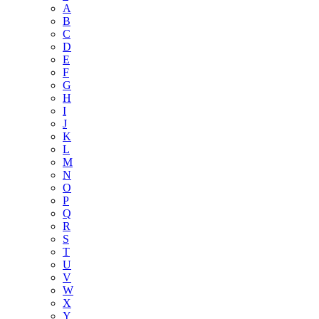
А
B
C
D
E
F
G
H
I
J
K
L
M
N
O
P
Q
R
S
T
U
V
W
X
Y