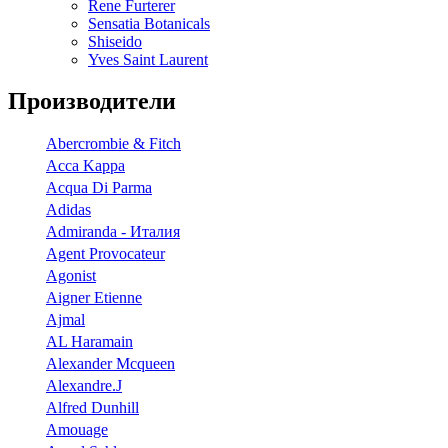
Rene Furterer
Sensatia Botanicals
Shiseido
Yves Saint Laurent
Производители
Abercrombie & Fitch
Acca Kappa
Acqua Di Parma
Adidas
Admiranda - Италия
Agent Provocateur
Agonist
Aigner Etienne
Ajmal
AL Haramain
Alexander Mcqueen
Alexandre.J
Alfred Dunhill
Amouage