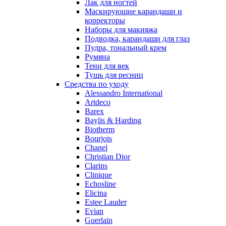
Лак для ногтей
Parfums de Marly
Маскирующие карандаши и
Patrizia Pepe
корректоры
Paul Smith
Наборы для макияжа
Подводка, карандаши для глаз
Penhaligon's
Пудра, тональный крем
Pepe Jeans
Румяна
Perry Ellis
Тени для век
Peynet
Тушь для ресниц
Pierre Balmain
Средства по уходу
Alessandro International
Pierre Guillaume
Artdeco
Prada
Barex
Princesse Marina De Bourbon
Baylis & Harding
Profumi di Pantelleria
Biotherm
Bourjois
Pupa
Chanel
Ralph Lauren
Christian Dior
Ramon Molvizar
Clarins
Rampage
Clinique
Remy Latour
Echosline
Elicina
Repetto
Estee Lauder
Roberto Cavalli
Evian
Roberto Verino
Guerlain