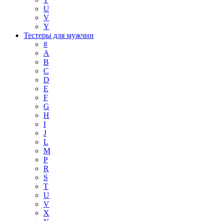
U
V
Y
Тестеры для мужчин
#
A
B
C
D
E
F
G
H
I
J
L
M
P
R
S
T
U
V
X