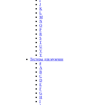
I
Louis Feraud
J
M. Micallef
K
Mades Cosmetics
L
Maison Francis Kurkdjian
M
N
Mancera
O
Mandarina Duck
P
Marc Jacobs
R
Maria Sharapova
S
T
Mark Buxton
U
Masaki Matsushima
V
Maurer & Wirtz
Y
Max Deville
Тестеры для мужчин
Max Factor
#
A
Max Mara
B
Maybelline
C
Mercedes-Benz
D
Mexx
E
F
Michael Kors
G
Miller et Bertaux
H
Missoni
I
Miu Miu