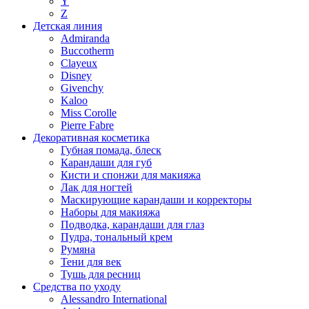
Y
Z
Детская линия
Admiranda
Buccotherm
Clayeux
Disney
Givenchy
Kaloo
Miss Corolle
Pierre Fabre
Декоративная косметика
Губная помада, блеск
Карандаши для губ
Кисти и спонжи для макияжа
Лак для ногтей
Маскирующие карандаши и корректоры
Наборы для макияжа
Подводка, карандаши для глаз
Пудра, тональный крем
Румяна
Тени для век
Тушь для ресниц
Средства по уходу
Alessandro International