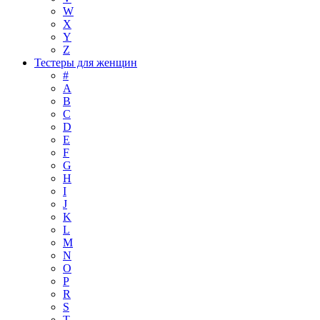
W
X
Y
Z
Тестеры для женщин
#
A
B
C
D
E
F
G
H
I
J
K
L
M
N
O
P
R
S
T