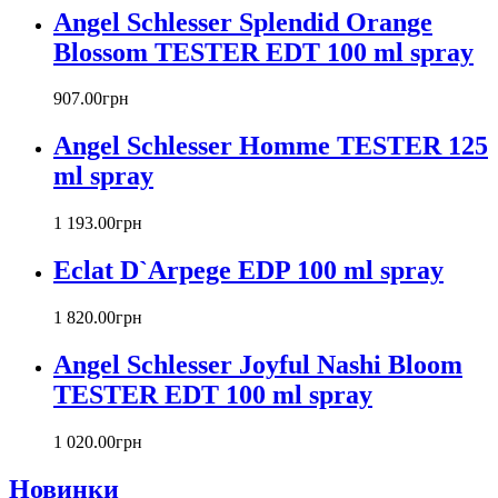
Angel Schlesser Splendid Orange
Boucheron
Bourjois
Blossom TESTER EDT 100 ml spray
Britney Spears
Bruno Banani
907
.
00
грн
Burberry
Angel Schlesser Homme TESTER 125
Bvlgari
Byblos
ml spray
Byredo
Cacharel
1 193
.
00
грн
Calvin Klein
Canali
Eclat D`Arpege EDP 100 ml spray
Carla Fracci
Carlos Moya
1 820
.
00
грн
Carolina Herrera
Angel Schlesser Joyful Nashi Bloom
Caron
Cartier
TESTER EDT 100 ml spray
Chanel
Charriol
1 020
.
00
грн
Chevignon
Новинки
Chloe