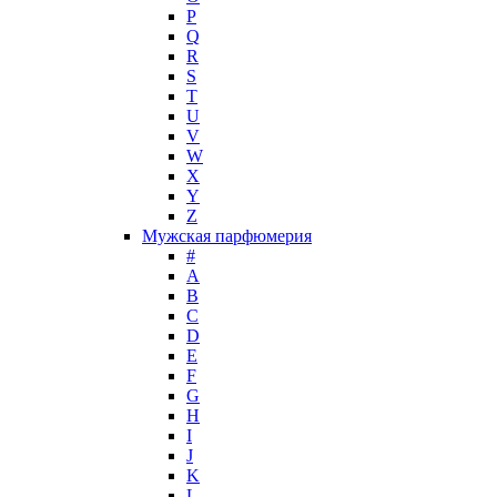
P
Jacques Bogart Group
Q
Jean Couturier
R
Jean Patou
S
T
Jean Paul Gaultier
U
Jennifer Lopez
V
Jil Sander
W
Jimmy Choo
X
Jo Malone
Y
Z
John Galliano
Мужская парфюмерия
John Richmond
#
John Varvatos
A
Joop!
B
C
Jovoy
D
Judith Leiber
E
Juicy Couture
F
Juliette Has A Gun
G
Kanebo
H
I
Karen Low
J
Karl Lagerfeld
K
Keiko Mecheri
L