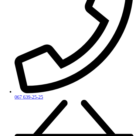
Victoria's Secret
Victorinox Swiss Army
Viktor & Rolf
Vince Camuto
Xerjoff
Yohji Yamamoto
Yves Rocher
Yves Saint Laurent
Zadig & Voltaire
Zarkoperfume
Zegna
Zirh
067 639-25-25