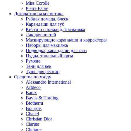
Miss Corolle
Pierre Fabre
Декоративная косметика
Губная помада, блеск
Карандаши для губ
Кисти и спонжи для макияжа
Лак для ногтей
Маскирующие карандаши и корректоры
Наборы для макияжа
Подводка, карандаши для глаз
Пудра, тональный крем
Румяна
Тени для век
Тушь для ресниц
Средства по уходу
Alessandro International
Artdeco
Barex
Baylis & Harding
Biotherm
Bourjois
Chanel
Christian Dior
Clarins
Clinique