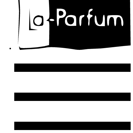
Dolce & Gabbana
Donna Karan
DSquared2
Dupont S.T.
Echosline
Elie Saab
Elizabeth Arden
Elizabeth Taylor
Ellen Tracy
Emanuel Ungaro
Emilio Pucci
Enrico Gi
Eon Productions
Escada
Escentric Molecules
Essential Parfums
Estee Lauder
Estelle Ewen
Etat Libre d`Orange
Etro
Evian