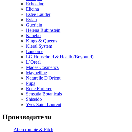
Echosline
Elicina
Estee Lauder
Evian
Guerlain
Helena Rubinstein
Kanebo
Kings & Queens
Kleral System
Lancome
LG Household & Health (Beyound)
L`Oreal
Mades Cosmetics
Maybelline
Naturelle D'Orient
Pupa
Rene Furterer
Sensatia Botanicals
Shiseido
Yves Saint Laurent
Производители
Abercrombie & Fitch