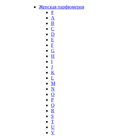
Guy Laroche
Женская парфюмерия
Helena Rubinstein
#
Hermes
А
Histoires de Parfums
B
C
Hollister
D
Houbigant
E
Hugh Parsons
F
Hugo Boss
G
H
Humiecki & Graef
I
Iceberg
J
IKKS
K
Il Profvmo
L
Issey Miyake
M
N
J. Del Pozo
O
Jacques Bogart Group
P
Jean Couturier
Q
Jean Patou
R
S
Jean Paul Gaultier
T
Jennifer Lopez
U
Jil Sander
V