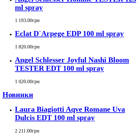
Byredo
ml spray
Cacharel
Calvin Klein
1 193
.
00
грн
Canali
Eclat D`Arpege EDP 100 ml spray
Carla Fracci
Carlos Moya
1 820
.
00
грн
Carolina Herrera
Caron
Angel Schlesser Joyful Nashi Bloom
Cartier
TESTER EDT 100 ml spray
Chanel
Charriol
Chevignon
1 020
.
00
грн
Chloe
Новинки
Chopard
Christian Audigier
Laura Biagiotti Aqve Romane Uva
Christian Dior
Christian Lacroix
Dulcis EDT 100 ml spray
Christina Aguilera
Cindy Crawford
2 211
.
00
грн
Clinique