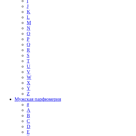
I
J
K
L
M
N
O
P
Q
R
S
T
U
V
W
X
Y
Z
Мужская парфюмерия
#
A
B
C
D
E