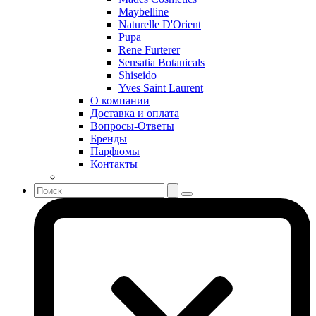
Sean John
Maybelline
Serge Lutens
Naturelle D'Orient
Sergio Tacchini
Pupa
Rene Furterer
Shakira
Sensatia Botanicals
Shiseido
Shiseido
Sisley
Yves Saint Laurent
Sonia Rykiel
О компании
Stella McCartney
Доставка и оплата
Вопросы-Ответы
Stephane Humbert Lucas 777
Бренды
Swarovski
Парфюмы
Syed Junaid Alam
Контакты
Teo Cabanel
Thalac
The Different Company
The Vagabond Prince
The Voice
Thierry Mugler
Tiffany & Co
Tiziana Terenzi
Tom Ford
Tommy Hilfiger