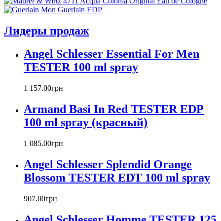
Armand Basi
Atelier Cologne
Azzaro
Лидеры продаж
Badgley Mischka
Baldinini
Angel Schlesser Essential For Men
Banana Republic
TESTER 100 ml spray
Barex
Betty Barclay
1 157
.
00
грн
Beyonce
Bill Blass
Armand Basi In Red TESTER EDP
Biotherm
100 ml spray (красный)
Blumarine
Bond № 9
1 085
.
00
грн
Bottega Veneta
Boucheron
Angel Schlesser Splendid Orange
Bourjois
Blossom TESTER EDT 100 ml spray
Britney Spears
Bruno Banani
Burberry
907
.
00
грн
Bvlgari
Angel Schlesser Homme TESTER 125
Byblos