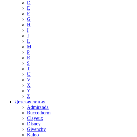
D
E
F
G
H
I
J
L
M
P
R
S
T
U
V
X
Y
Z
Детская линия
Admiranda
Buccotherm
Clayeux
Disney
Givenchy
Kaloo