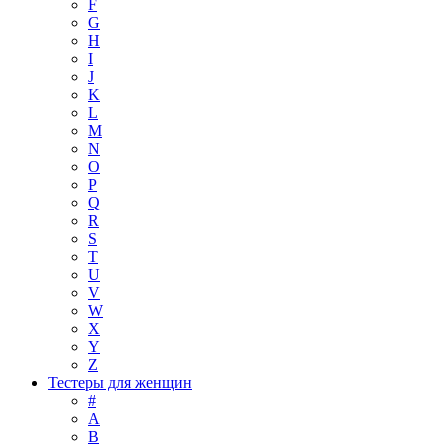
F
G
H
I
J
K
L
M
N
O
P
Q
R
S
T
U
V
W
X
Y
Z
Тестеры для женщин
#
A
B