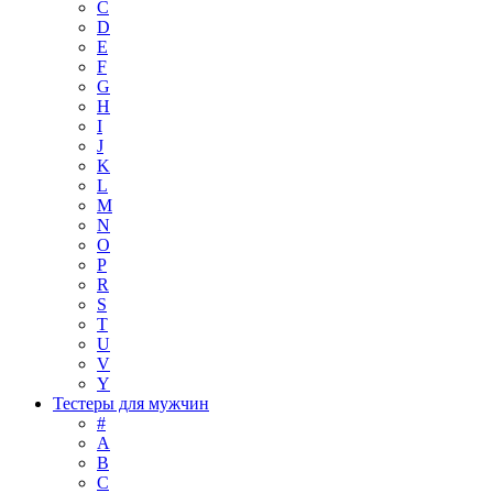
C
D
E
F
G
H
I
J
K
L
M
N
O
P
R
S
T
U
V
Y
Тестеры для мужчин
#
A
B
C