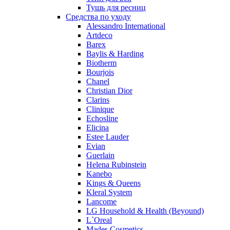
Pierre Balmain
Тушь для ресниц
Средства по уходу
Pierre Guillaume
Alessandro International
Prada
Artdeco
Princesse Marina De Bourbon
Barex
Profumi di Pantelleria
Baylis & Harding
Biotherm
Pupa
Bourjois
Ralph Lauren
Chanel
Ramon Molvizar
Christian Dior
Rampage
Clarins
Remy Latour
Clinique
Echosline
Repetto
Elicina
Roberto Cavalli
Estee Lauder
Roberto Verino
Evian
Roccobarocco
Guerlain
Helena Rubinstein
Rochas
Kanebo
Rubino Cosmetics
Kings & Queens
S. Oliver
Kleral System
Salvador Dali
Lancome
Salvatore Ferragamo
LG Household & Health (Beyound)
L`Oreal
Sarah Jessica Parker
Mades Cosmetics