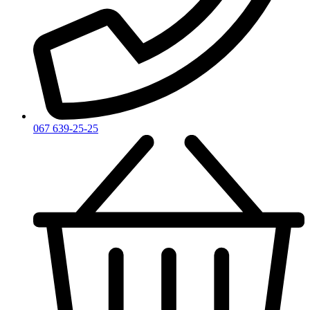
Yves Saint Laurent
Zadig & Voltaire
Zarkoperfume
Zegna
Zirh
067 639-25-25