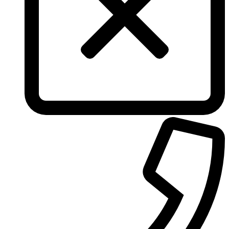
Torrente
Tous
True Religion
Trussardi
Ungaro
United Colors of Benetton
Univerlook
Valentino
Van Cleef & Arpels
Van Gils
Vanderbilt
Vera Wang
Versace
Victoria's Secret
Victorinox Swiss Army
Viktor & Rolf
Vince Camuto
Xerjoff
Yohji Yamamoto
Yves Rocher