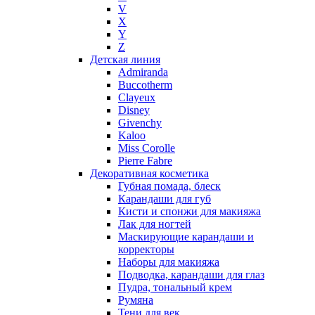
V
Nike
X
Nikos
Y
Nina Ricci
Z
Детская линия
Nino Cerruti
Admiranda
Nuhi
Buccotherm
Nu_Be
Clayeux
Odin
Disney
Givenchy
Olfactive Studio
Kaloo
Oscar De La Renta
Miss Corolle
Otoori
Pierre Fabre
Paco Rabanne
Декоративная косметика
Paloma Picasso
Губная помада, блеск
Карандаши для губ
Parfumerie Generale
Кисти и спонжи для макияжа
Parfums de Marly
Лак для ногтей
Patrizia Pepe
Маскирующие карандаши и
Paul Smith
корректоры
Наборы для макияжа
Penhaligon's
Подводка, карандаши для глаз
Pepe Jeans
Пудра, тональный крем
Perry Ellis
Румяна
Peynet
Тени для век