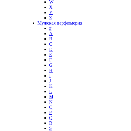
Jimmy Choo
W
Jo Malone
X
Y
John Galliano
Z
John Richmond
Мужская парфюмерия
John Varvatos
#
Joop!
A
B
Jovoy
C
Judith Leiber
D
Juicy Couture
E
Juliette Has A Gun
F
Kanebo
G
H
Karen Low
I
Karl Lagerfeld
J
Keiko Mecheri
K
Kenneth Cole
L
M
Kenzo
N
Kilian
O
Kinski
P
Kiton
Q
Kleral System
R
S
Korloff