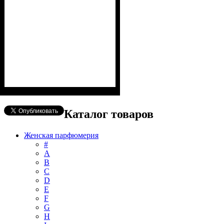
Каталог товаров
Женская парфюмерия
#
А
B
C
D
E
F
G
H