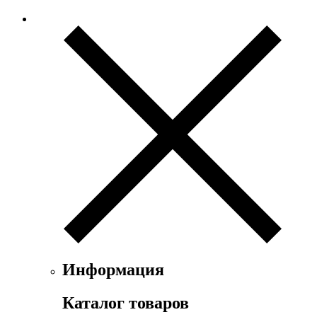
Ex Nihilo
Exte
Faconnable
Fendi
Ferrari
Floris
Franck Boclet
Franck Olivier
Frapin
Geoffrey Beene
Geparlys
Ghost
Gian Marco Venturi
Gianfranco Ferre
Giorgio Armani
Giorgio Monti
Givenchy
Информация
Gritti
Gucci
Каталог товаров
Guerlain