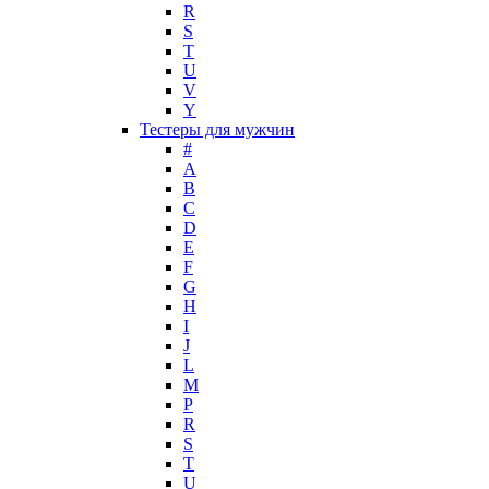
Maria Sharapova
R
S
Mark Buxton
T
Masaki Matsushima
U
Maurer & Wirtz
V
Max Deville
Y
Max Factor
Тестеры для мужчин
#
Max Mara
A
Maybelline
B
Mercedes-Benz
C
Mexx
D
E
Michael Kors
F
Miller et Bertaux
G
Missoni
H
Miu Miu
I
Molton Brown
J
L
Montale
M
Montblanc
P
Moschino
R
Naomi Campbell
S
T
Narciso Rodriguez
U
Nasomatto