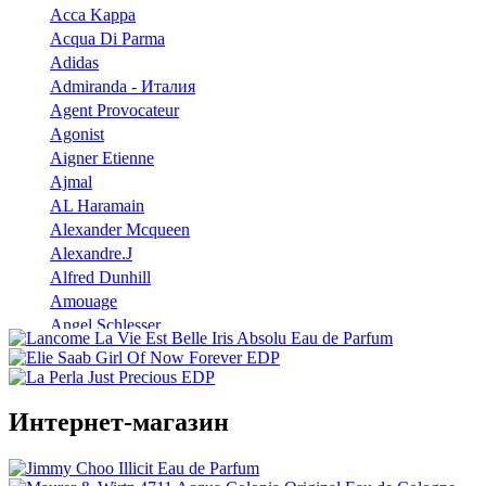
Acca Kappa
Acqua Di Parma
Adidas
Admiranda - Италия
Agent Provocateur
Agonist
Aigner Etienne
Ajmal
AL Haramain
Alexander Mcqueen
Alexandre.J
Alfred Dunhill
Amouage
Angel Schlesser
Anna Sui
Annayake
Annick Goutal
Интернет-магазин
Antonio Banderas
Aramis
Armaf