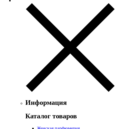
Exte
Faconnable
Fendi
Ferrari
Floris
Franck Boclet
Franck Olivier
Frapin
Geoffrey Beene
Geparlys
Ghost
Gian Marco Venturi
Gianfranco Ferre
Giorgio Armani
Giorgio Monti
Givenchy
Информация
Gritti
Gucci
Каталог товаров
Guerlain
Guy Laroche
Женская парфюмерия