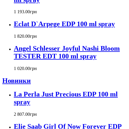
Cacharel
Calvin Klein
1 193
.
00
грн
Canali
Eclat D`Arpege EDP 100 ml spray
Carla Fracci
Carlos Moya
1 820
.
00
грн
Carolina Herrera
Caron
Angel Schlesser Joyful Nashi Bloom
Cartier
TESTER EDT 100 ml spray
Chanel
Charriol
Chevignon
1 020
.
00
грн
Chloe
Новинки
Chopard
Christian Audigier
La Perla Just Precious EDP 100 ml
Christian Dior
Christian Lacroix
spray
Christina Aguilera
Cindy Crawford
2 807
.
00
грн
Clinique
Clive Christian
Elie Saab Girl Of Now Forever EDP