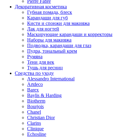
Pierre Fabre
Декоративная косметика
Губная помада, блеск
Карандаши для губ
Кисти и спонжи для макияжа
Лак для ногтей
Маскирующие карандаши и корректоры
Наборы для макияжа
Подводка, карандаши для глаз
Пудра, тональный крем
Румяна
Тени для век
Тушь для ресниц
Средства по уходу
Alessandro International
Artdeco
Barex
Baylis & Harding
Biotherm
Bourjois
Chanel
Christian Dior
Clarins
Clinique
Echosline