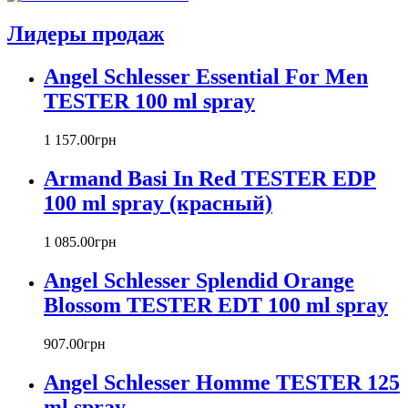
Atelier Cologne
Azzaro
Лидеры продаж
Badgley Mischka
Baldinini
Angel Schlesser Essential For Men
Banana Republic
TESTER 100 ml spray
Barex
Betty Barclay
1 157
.
00
грн
Beyonce
Bill Blass
Armand Basi In Red TESTER EDP
Biotherm
100 ml spray (красный)
Blumarine
Bond № 9
1 085
.
00
грн
Bottega Veneta
Boucheron
Angel Schlesser Splendid Orange
Bourjois
Blossom TESTER EDT 100 ml spray
Britney Spears
Bruno Banani
Burberry
907
.
00
грн
Bvlgari
Angel Schlesser Homme TESTER 125
Byblos
Byredo
ml spray