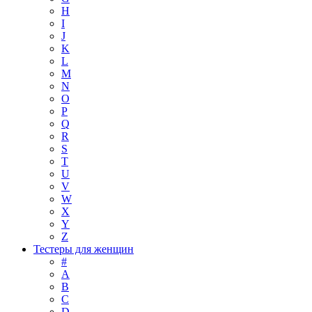
H
I
J
K
L
M
N
O
P
Q
R
S
T
U
V
W
X
Y
Z
Тестеры для женщин
#
A
B
C
D