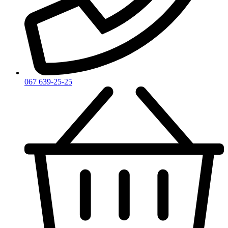
Zadig & Voltaire
Zarkoperfume
Zegna
Zirh
067 639-25-25