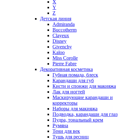
X
Nikos
Y
Nina Ricci
Z
Детская линия
Nino Cerruti
Admiranda
Nuhi
Buccotherm
Nu_Be
Clayeux
Odin
Disney
Givenchy
Olfactive Studio
Kaloo
Oscar De La Renta
Miss Corolle
Otoori
Pierre Fabre
Paco Rabanne
Декоративная косметика
Paloma Picasso
Губная помада, блеск
Карандаши для губ
Parfumerie Generale
Кисти и спонжи для макияжа
Parfums de Marly
Лак для ногтей
Patrizia Pepe
Маскирующие карандаши и
Paul Smith
корректоры
Наборы для макияжа
Penhaligon's
Подводка, карандаши для глаз
Pepe Jeans
Пудра, тональный крем
Perry Ellis
Румяна
Peynet
Тени для век
Pierre Balmain
Тушь для ресниц