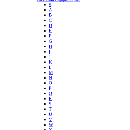
Helena Rubinstein
#
Hermes
А
Histoires de Parfums
B
C
Hollister
D
Houbigant
E
Hugh Parsons
F
Hugo Boss
G
H
Humiecki & Graef
I
Iceberg
J
IKKS
K
Il Profvmo
L
Issey Miyake
M
N
J. Del Pozo
O
Jacques Bogart Group
P
Jean Couturier
Q
Jean Patou
R
S
Jean Paul Gaultier
T
Jennifer Lopez
U
Jil Sander
V
Jimmy Choo
W
Jo Malone
X