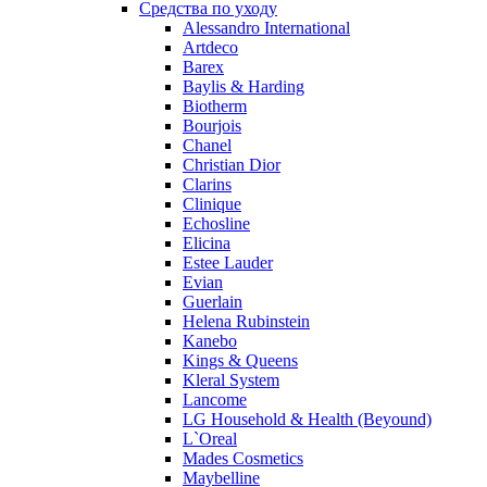
Средства по уходу
Pierre Guillaume
Alessandro International
Prada
Artdeco
Princesse Marina De Bourbon
Barex
Profumi di Pantelleria
Baylis & Harding
Biotherm
Pupa
Bourjois
Ralph Lauren
Chanel
Ramon Molvizar
Christian Dior
Rampage
Clarins
Remy Latour
Clinique
Echosline
Repetto
Elicina
Roberto Cavalli
Estee Lauder
Roberto Verino
Evian
Roccobarocco
Guerlain
Helena Rubinstein
Rochas
Kanebo
Rubino Cosmetics
Kings & Queens
S. Oliver
Kleral System
Salvador Dali
Lancome
Salvatore Ferragamo
LG Household & Health (Beyound)
L`Oreal
Sarah Jessica Parker
Mades Cosmetics
Sean John
Maybelline