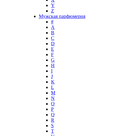
Y
John Galliano
Z
John Richmond
Мужская парфюмерия
John Varvatos
#
Joop!
A
B
Jovoy
C
Judith Leiber
D
Juicy Couture
E
Juliette Has A Gun
F
Kanebo
G
H
Karen Low
I
Karl Lagerfeld
J
Keiko Mecheri
K
Kenneth Cole
L
M
Kenzo
N
Kilian
O
Kinski
P
Kiton
Q
Kleral System
R
S
Korloff
T
L'Artisan Parfumeur