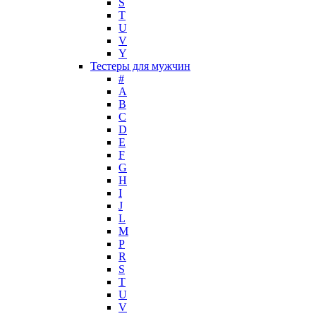
S
Mark Buxton
T
Masaki Matsushima
U
Maurer & Wirtz
V
Max Deville
Y
Max Factor
Тестеры для мужчин
#
Max Mara
A
Maybelline
B
Mercedes-Benz
C
Mexx
D
E
Michael Kors
F
Miller et Bertaux
G
Missoni
H
Miu Miu
I
Molton Brown
J
L
Montale
M
Montblanc
P
Moschino
R
Naomi Campbell
S
T
Narciso Rodriguez
U
Nasomatto
V
Nike