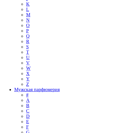
K
L
M
N
O
P
Q
R
S
T
U
V
W
X
Y
Z
Мужская парфюмерия
#
A
B
C
D
E
F
G