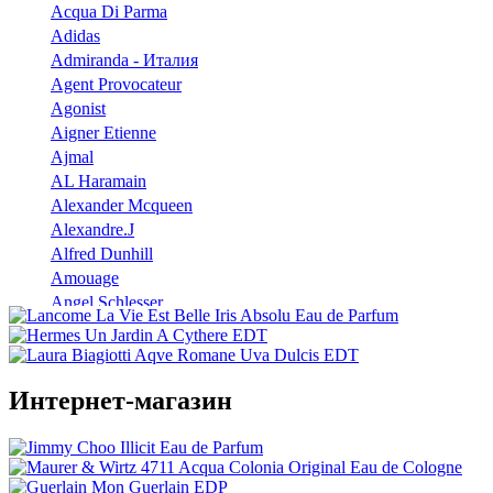
Acqua Di Parma
Adidas
Admiranda - Италия
Agent Provocateur
Agonist
Aigner Etienne
Ajmal
AL Haramain
Alexander Mcqueen
Alexandre.J
Alfred Dunhill
Amouage
Angel Schlesser
Anna Sui
Annayake
Annick Goutal
Интернет-магазин
Antonio Banderas
Aramis
Armaf
Armand Basi