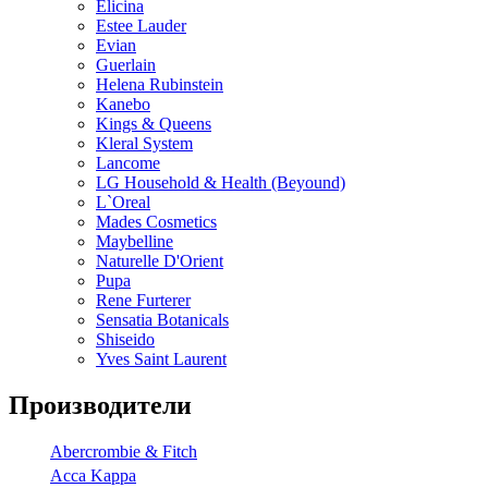
Elicina
Estee Lauder
Evian
Guerlain
Helena Rubinstein
Kanebo
Kings & Queens
Kleral System
Lancome
LG Household & Health (Beyound)
L`Oreal
Mades Cosmetics
Maybelline
Naturelle D'Orient
Pupa
Rene Furterer
Sensatia Botanicals
Shiseido
Yves Saint Laurent
Производители
Abercrombie & Fitch
Acca Kappa