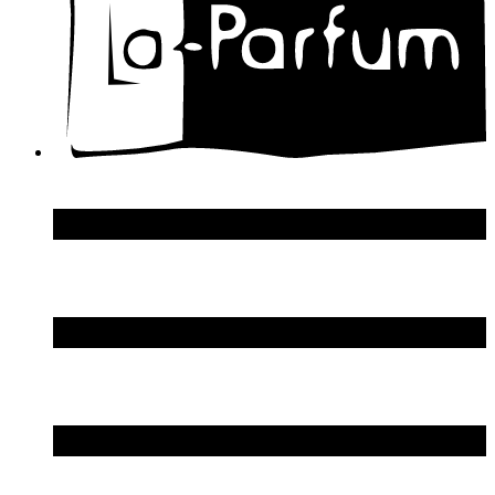
Donna Karan
DSquared2
Dupont S.T.
Echosline
Elie Saab
Elizabeth Arden
Elizabeth Taylor
Ellen Tracy
Emanuel Ungaro
Emilio Pucci
Enrico Gi
Eon Productions
Escada
Escentric Molecules
Essential Parfums
Estee Lauder
Estelle Ewen
Etat Libre d`Orange
Etro
Evian
Ex Nihilo