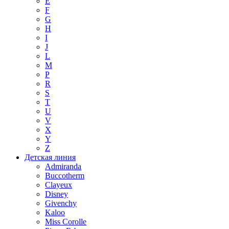
E
F
G
H
I
J
L
M
P
R
S
T
U
V
X
Y
Z
Детская линия
Admiranda
Buccotherm
Clayeux
Disney
Givenchy
Kaloo
Miss Corolle