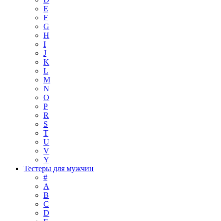
E
F
G
H
I
J
K
L
M
N
O
P
R
S
T
U
V
Y
Тестеры для мужчин
#
A
B
C
D