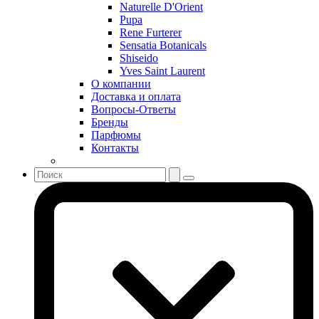
Serge Lutens
Naturelle D'Orient
Sergio Tacchini
Pupa
Rene Furterer
Shakira
Sensatia Botanicals
Shiseido
Shiseido
Sisley
Yves Saint Laurent
Sonia Rykiel
О компании
Stella McCartney
Доставка и оплата
Вопросы-Ответы
Stephane Humbert Lucas 777
Бренды
Swarovski
Парфюмы
Syed Junaid Alam
Контакты
Teo Cabanel
Thalac
The Different Company
The Vagabond Prince
The Voice
Thierry Mugler
Tiffany & Co
Tiziana Terenzi
Tom Ford
Tommy Hilfiger
Torrente