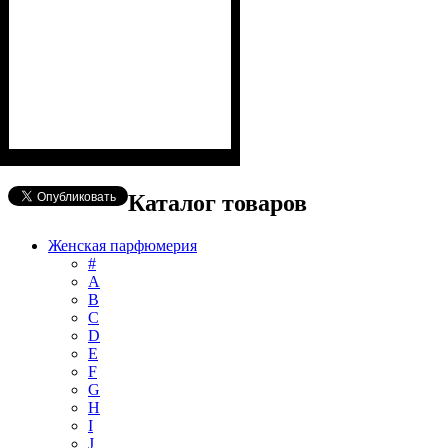
Каталог товаров
Женская парфюмерия
#
А
B
C
D
E
F
G
H
I
J