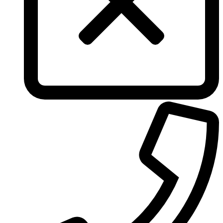
Tous
True Religion
Trussardi
Ungaro
United Colors of Benetton
Univerlook
Valentino
Van Cleef & Arpels
Van Gils
Vanderbilt
Vera Wang
Versace
Victoria's Secret
Victorinox Swiss Army
Viktor & Rolf
Vince Camuto
Xerjoff
Yohji Yamamoto
Yves Rocher
Yves Saint Laurent