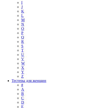
I
J
K
L
M
N
O
P
Q
R
S
T
U
V
W
X
Y
Z
Тестеры для женщин
#
A
B
C
D
E