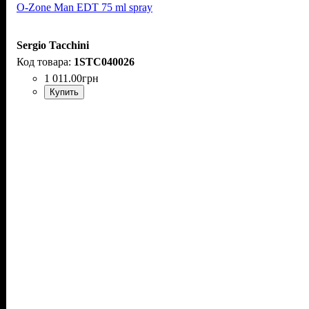
O-Zone Man EDT 75 ml spray
Sergio Tacchini
1STC040026
1 011
.
00
грн
Купить