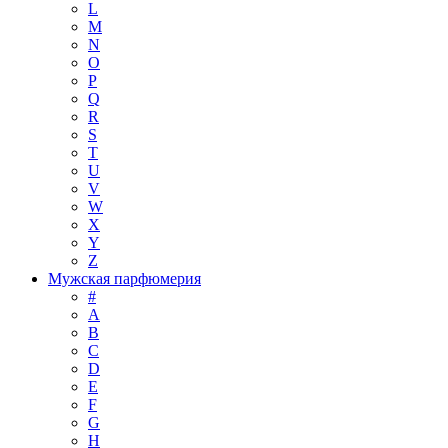
L
M
N
O
P
Q
R
S
T
U
V
W
X
Y
Z
Мужская парфюмерия
#
A
B
C
D
E
F
G
H