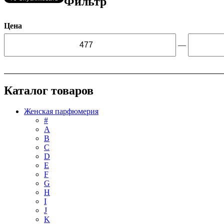
Фильтр
Цена
—
Каталог товаров
Женская парфюмерия
#
А
B
C
D
E
F
G
H
I
J
K