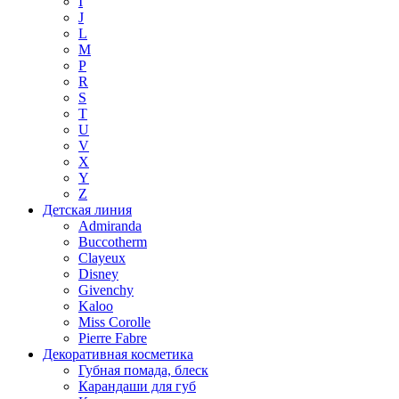
I
J
L
M
P
R
S
T
U
V
X
Y
Z
Детская линия
Admiranda
Buccotherm
Clayeux
Disney
Givenchy
Kaloo
Miss Corolle
Pierre Fabre
Декоративная косметика
Губная помада, блеск
Карандаши для губ