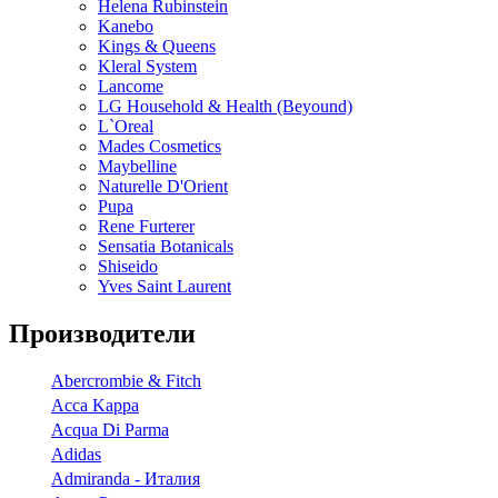
Helena Rubinstein
Kanebo
Kings & Queens
Kleral System
Lancome
LG Household & Health (Beyound)
L`Oreal
Mades Cosmetics
Maybelline
Naturelle D'Orient
Pupa
Rene Furterer
Sensatia Botanicals
Shiseido
Yves Saint Laurent
Производители
Abercrombie & Fitch
Acca Kappa
Acqua Di Parma
Adidas
Admiranda - Италия