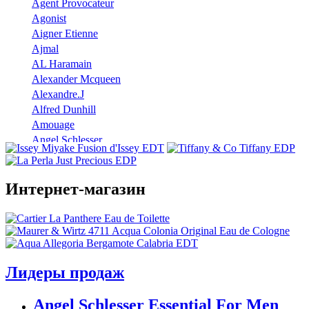
Agent Provocateur
Agonist
Aigner Etienne
Ajmal
AL Haramain
Alexander Mcqueen
Alexandre.J
Alfred Dunhill
Amouage
Angel Schlesser
Anna Sui
Annayake
Annick Goutal
Интернет-магазин
Antonio Banderas
Aramis
Armaf
Armand Basi
Atelier Cologne
Лидеры продаж
Azzaro
Badgley Mischka
Angel Schlesser Essential For Men
Baldinini