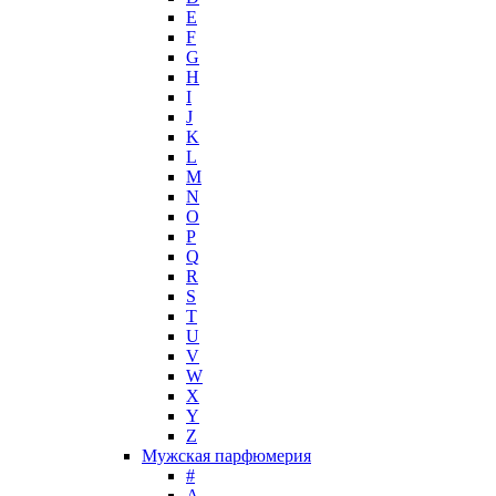
Hollister
E
Houbigant
F
Hugh Parsons
G
Hugo Boss
H
I
Humiecki & Graef
J
Iceberg
K
IKKS
L
Il Profvmo
M
Issey Miyake
N
O
J. Del Pozo
P
Jacques Bogart Group
Q
Jean Couturier
R
Jean Patou
S
T
Jean Paul Gaultier
U
Jennifer Lopez
V
Jil Sander
W
Jimmy Choo
X
Jo Malone
Y
Z
John Galliano
Мужская парфюмерия
John Richmond
#
John Varvatos
A