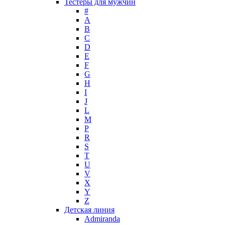
Тестеры для мужчин
Max Factor
#
A
Max Mara
B
Maybelline
C
Mercedes-Benz
D
Mexx
E
F
Michael Kors
G
Miller et Bertaux
H
Missoni
I
Miu Miu
J
Molton Brown
L
M
Montale
P
Montblanc
R
Moschino
S
Naomi Campbell
T
U
Narciso Rodriguez
V
Nasomatto
X
Nike
Y
Nikos
Z
Nina Ricci
Детская линия
Admiranda
Nino Cerruti