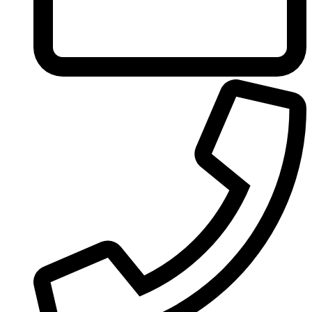
Ungaro
United Colors of Benetton
Univerlook
Valentino
Van Cleef & Arpels
Van Gils
Vanderbilt
Vera Wang
Versace
Victoria's Secret
Victorinox Swiss Army
Viktor & Rolf
Vince Camuto
Xerjoff
Yohji Yamamoto
Yves Rocher
Yves Saint Laurent
Zadig & Voltaire
Zarkoperfume
Zegna