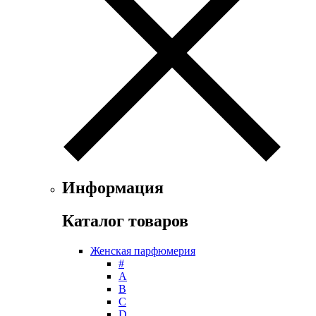
Ferrari
Floris
Franck Boclet
Franck Olivier
Frapin
Geoffrey Beene
Geparlys
Ghost
Gian Marco Venturi
Gianfranco Ferre
Giorgio Armani
Giorgio Monti
Информация
Givenchy
Gritti
Каталог товаров
Gucci
Guerlain
Женская парфюмерия
Guy Laroche
#
Helena Rubinstein
А
Hermes
B
Histoires de Parfums
C
D