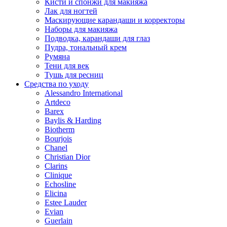
Кисти и спонжи для макияжа
Лак для ногтей
Маскирующие карандаши и корректоры
Наборы для макияжа
Подводка, карандаши для глаз
Пудра, тональный крем
Румяна
Тени для век
Тушь для ресниц
Средства по уходу
Alessandro International
Artdeco
Barex
Baylis & Harding
Biotherm
Bourjois
Chanel
Christian Dior
Clarins
Clinique
Echosline
Elicina
Estee Lauder
Evian
Guerlain