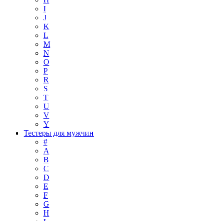
I
J
K
L
M
N
O
P
R
S
T
U
V
Y
Тестеры для мужчин
#
A
B
C
D
E
F
G
H