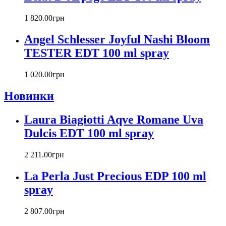
Carla Fracci
Carlos Moya
1 820
.
00
грн
Carolina Herrera
Angel Schlesser Joyful Nashi Bloom
Caron
Cartier
TESTER EDT 100 ml spray
Chanel
Charriol
1 020
.
00
грн
Chevignon
Новинки
Chloe
Chopard
Christian Audigier
Laura Biagiotti Aqve Romane Uva
Christian Dior
Dulcis EDT 100 ml spray
Christian Lacroix
Christina Aguilera
2 211
.
00
грн
Cindy Crawford
Clinique
La Perla Just Precious EDP 100 ml
Clive Christian
spray
CnR Create
Cofinluxe
2 807
.
00
грн
Comme Des Garcons