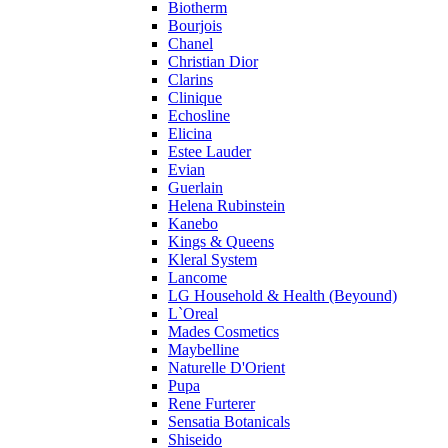
Profumi di Pantelleria
Biotherm
Bourjois
Pupa
Chanel
Ralph Lauren
Christian Dior
Ramon Molvizar
Clarins
Rampage
Clinique
Remy Latour
Echosline
Elicina
Repetto
Estee Lauder
Roberto Cavalli
Evian
Roberto Verino
Guerlain
Roccobarocco
Helena Rubinstein
Kanebo
Rochas
Kings & Queens
Rubino Cosmetics
Kleral System
S. Oliver
Lancome
Salvador Dali
LG Household & Health (Beyound)
Salvatore Ferragamo
L`Oreal
Mades Cosmetics
Sarah Jessica Parker
Maybelline
Sean John
Naturelle D'Orient
Serge Lutens
Pupa
Sergio Tacchini
Rene Furterer
Sensatia Botanicals
Shakira
Shiseido
Shiseido