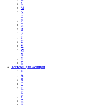
L
M
N
O
P
Q
R
S
T
U
V
W
X
Y
Z
Тестеры для женщин
#
A
B
C
D
E
F
G
H