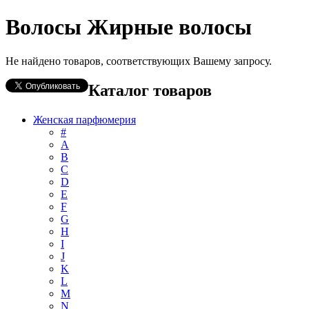
Волосы Жирные волосы
Не найдено товаров, соответствующих Вашему запросу.
Каталог товаров
Женская парфюмерия
#
А
B
C
D
E
F
G
H
I
J
K
L
M
N