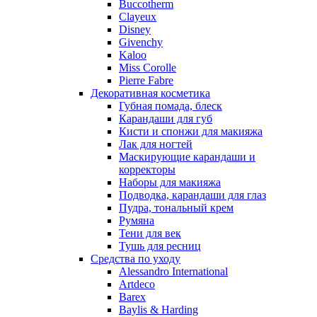
Buccotherm
Nuhi
Clayeux
Nu_Be
Disney
Odin
Givenchy
Kaloo
Olfactive Studio
Miss Corolle
Oscar De La Renta
Pierre Fabre
Otoori
Декоративная косметика
Paco Rabanne
Губная помада, блеск
Paloma Picasso
Карандаши для губ
Кисти и спонжи для макияжа
Parfumerie Generale
Лак для ногтей
Parfums de Marly
Маскирующие карандаши и
Patrizia Pepe
корректоры
Paul Smith
Наборы для макияжа
Подводка, карандаши для глаз
Penhaligon's
Пудра, тональный крем
Pepe Jeans
Румяна
Perry Ellis
Тени для век
Peynet
Тушь для ресниц
Pierre Balmain
Средства по уходу
Alessandro International
Pierre Guillaume
Artdeco
Prada
Barex
Princesse Marina De Bourbon
Baylis & Harding