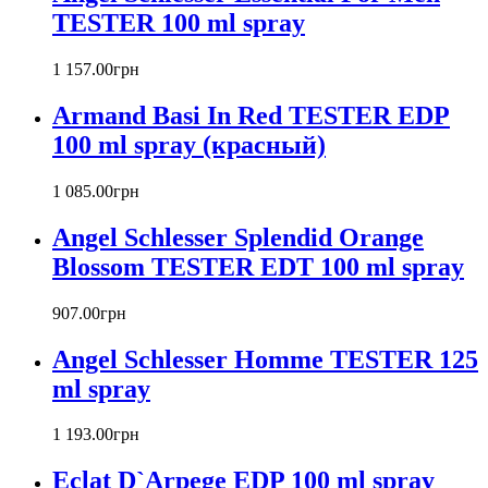
TESTER 100 ml spray
Banana Republic
Barex
Betty Barclay
1 157
.
00
грн
Beyonce
Armand Basi In Red TESTER EDP
Bill Blass
Biotherm
100 ml spray (красный)
Blumarine
Bond № 9
1 085
.
00
грн
Bottega Veneta
Angel Schlesser Splendid Orange
Boucheron
Bourjois
Blossom TESTER EDT 100 ml spray
Britney Spears
Bruno Banani
907
.
00
грн
Burberry
Angel Schlesser Homme TESTER 125
Bvlgari
Byblos
ml spray
Byredo
Cacharel
1 193
.
00
грн
Calvin Klein
Canali
Eclat D`Arpege EDP 100 ml spray