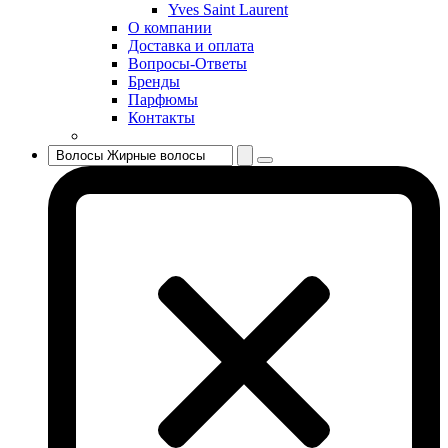
Yves Saint Laurent
Sisley
О компании
Sonia Rykiel
Доставка и оплата
Stella McCartney
Вопросы-Ответы
Бренды
Stephane Humbert Lucas 777
Парфюмы
Swarovski
Контакты
Syed Junaid Alam
Teo Cabanel
Thalac
The Different Company
The Vagabond Prince
The Voice
Thierry Mugler
Tiffany & Co
Tiziana Terenzi
Tom Ford
Tommy Hilfiger
Torrente
Tous
True Religion
Trussardi