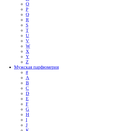
O
P
Q
R
S
T
U
V
W
X
Y
Z
Мужская парфюмерия
#
A
B
C
D
E
F
G
H
I
J
K