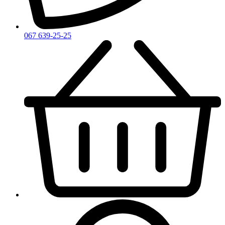
Zirh
067 639-25-25