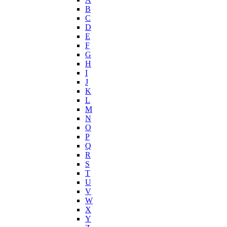
Joop!
B
C
Jovoy
D
Judith Leiber
E
Juicy Couture
F
Juliette Has A Gun
G
Kanebo
H
I
Karen Low
J
Karl Lagerfeld
K
Keiko Mecheri
L
Kenneth Cole
M
N
Kenzo
O
Kilian
P
Kinski
Q
Kiton
R
Kleral System
S
T
Korloff
U
L'Artisan Parfumeur
V
L'Oreal
W
La Perla
X
Y
La Prairie