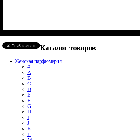
Каталог товаров
Женская парфюмерия
#
А
B
C
D
E
F
G
H
I
J
K
L
M