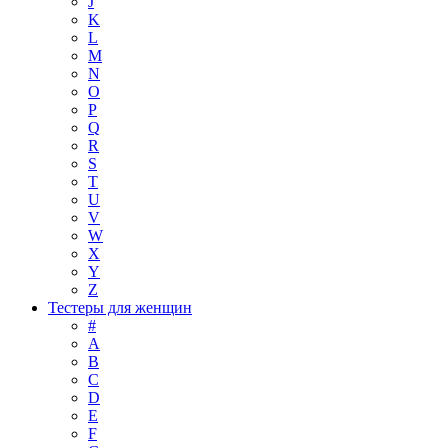
J
K
L
M
N
O
P
Q
R
S
T
U
V
W
X
Y
Z
Тестеры для женщин
#
A
B
C
D
E
F