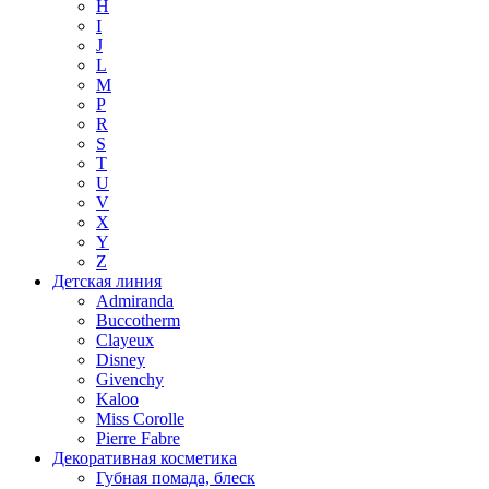
H
I
J
L
M
P
R
S
T
U
V
X
Y
Z
Детская линия
Admiranda
Buccotherm
Clayeux
Disney
Givenchy
Kaloo
Miss Corolle
Pierre Fabre
Декоративная косметика
Губная помада, блеск