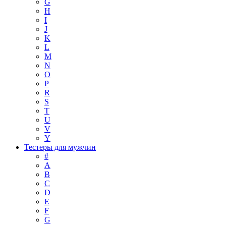
G
H
I
J
K
L
M
N
O
P
R
S
T
U
V
Y
Тестеры для мужчин
#
A
B
C
D
E
F
G