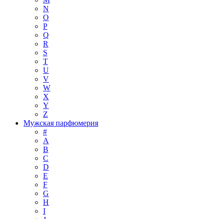
N
O
P
Q
R
S
T
U
V
W
X
Y
Z
Мужская парфюмерия
#
A
B
C
D
E
F
G
H
I